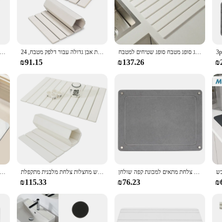
ry; it's a statement piece that adds a touch of elegance to your countertop. Cr
le space for drying a variety of dishes, from plates to pots and pans, making it 
tand the rigors of daily use. Its heat-resistant properties protect your countert
nly enhances safety but also reduces the risk of slips and falls, making it a pra
צלחת אבן גדולה ייבוש מחצלת אבן ירוק מחצלת דיאטומי רחצה שטיג סופג מטבח סופג שטיחים למטבח
מחצלת ייבוש צלחת אבן גדולה עבור דלפק מטבח, 24 "(l) × 16" (w) יבש מהיר סופר קריסת ייבוש צלחת קריסה, חבר אקולוגי
צלחת אבן גדולה ייבוש מחצלות למטבח דלפק מהיר יבש צלחת קריסה יבש, ידידותי 
₪91.15
₪137.26
₪
 also serve as a protective mat for your kitchen appliances. Its easy-to-clean s
gh clean, this mat is designed to maintain its aesthetic appeal and functionalit
ching for a reliable dish drying solution.
מטבח שיש אבן ייבוש מהיר משטח ייבוש משטח משטח צלחת מתאים למכונת קפה שולחן
צלחת אבן ייבוש מהיר צלחת ייבוש אבן מחצלת סופגת מים דיאטומיים ייבוש מחצלות צלחת מלבנית מתקפלת
צלחת ייבוש השיש עבור שולחן מטבח שולחן סופר סופג צלחת ייבוש משטח ללא להחליק מהיר אביז
₪115.33
₪76.23
₪