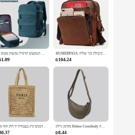
HUMERPAUL אמיתי עור גברים של תיק כתף בציר צלב שקיות גדול קיבולת זכר שליח Tote תיק נסיעות Bolso Hombres
תיק גב נייד עסקים עבור גברים, קיבולת גדולה תרמיל טיולים מורחבת, תא הנוסעים תרמיל נסיעות מטוס 40 x20 x25, תיק נשים
61.09
₪104.24
מזדמן ניילון Hobos Crossbody תיק לנשים מעצב כתף שקיות קיבולת גדולה Tote ליידי נסיעות Shopper תיק נשי ארנקי 2023
אופנה חלול החוצה נשים קש תיקי כתף מעצבים אותיות אריג תיק יד מזדמנים קיץ בעבודת יד תיק חוף גדול
30.37
₪8.44