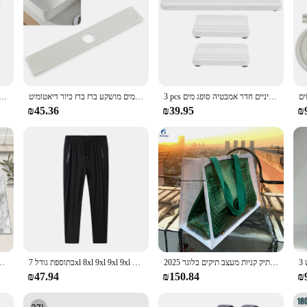
3 pcs מגש אבן סופגת ייבוש כרית מחצלות מהירה תחתיות מכיור סבון מחזיק היון מברשת שיניים חדר אמבטיה סופג מים
מזרן ברז לכיור כיור מטבח סופג מים מושקע ברז ברז כיור דיאטומיט
3pcs מים סופג מגש אבן דיאטומיט תחתיות ייבוש אמבטיה נגד כיור רחצה דלפק ויהירו
₪45.36
₪39.95
₪
2025 חדש לנשים עיצוב תיק תיק קניות מעצב תיקים בלוגר
בתוספת גודל 7xl 8xl 9xl 9xl 9xl הקיץ גברים joggers כושר גדול ריצה ייבוש מהיר ספורט גברים מכנסיים
צלחת ייבוש צלחת משטח שיש מכונת אספרסו 
₪47.94
₪150.84
₪