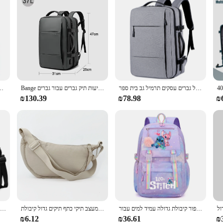
קלאסי נסיעות תרמיל גברים עסקים תרמיל גב בית ספר USB להרחבה קיבולת גדולה מחשב נייד עמיד למים תרמיל גב אופנה
Bange גברים להרחבה תרמיל גברים עמיד למים 17.3 בתרמיל נייד אדם קיבולת גדולה טיולים רגליים תיק נסיעות תיק גברים עבור גברים
תיקי נסיעות קיפול קיבולת גדולה עמיד למים תיק תיק נסי
₪130.39
₪78.98
₪
לילו, לתפור קיבולת גדולה עמיד למים עבור kawaii אנימה בית ספר cosplay cosplay תלמידת בית ספר ילדה מתנה
מזדמנים ניילון הובוס תיק עבור נשים מעצב תיקי כתף תיקים גדול קיבולת tote גברת נסיעות קונים נשים ארנקים 2025
תיק נסיעות קיבולת חול גדול לשאת על שקיות פיחוח עם תא נעליים ספורט שקיות עבור נשים תיק כתף
₪6.12
₪36.61
₪