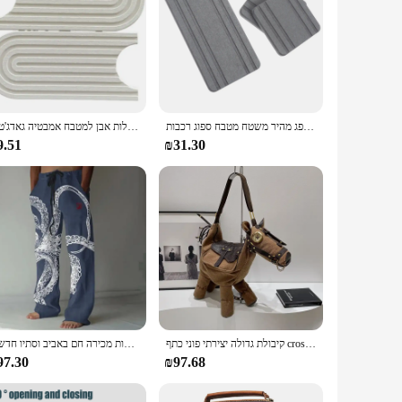
מגש אבן סופגת ייבוש כרית הכיור היון סבון בעל מים סופג מהיר משטח מטבח ספוג רכבות
כיור דיאטומיט מחצלות סופגות כיור מטבח מחצלות כיור ייבוש מהיר מחצלות כיור ברז מחצלות אבן למטבח אמבטיה גאדג'טים Dropship
9.51
₪31.30
קיבולת גדולה יצירתי פוני כתף crossbody של תיק בד מזדמנים
חוצה גבולות מכירה חם באביב וסתיו חדש 3D מגמה הדפסה של גברים בגודל גדול רופפת רגל ישרה מזדמנים
97.30
₪97.68