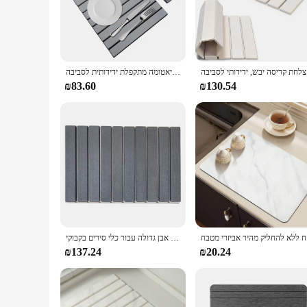
The Large Stone Dish Drying Mat is not just a kitchen accesso
that complements any kitchen decor. Its large size ensures amp
**Durable and Heat Resistant**
Constructed from durable stone, this mat is designed to withs
that the mat stays in place, even when wet. This feature not o
לסביבה
שטיחי צלחת אבן גדולה לייבוש מחצלות למטבח, מחצלת צלחת קריסה יבשה מהירה, דיאטומה מתקפלת ידידותית לסביבה
**Versatile and Easy to Clean**
₪83.60
₪130.54
The Large Stone Dish Drying Mat is not just for dishes; it can
Whether you're wiping down after a meal or giving it a thorou
kitchen, whether you're looking to enhance your space or sear
רי מטבח
צלחת אבן לייבוש צלחת מתקפלת ייבוש מחצלת סופגת מים דיאטומיים מחצלת אבן מזרמת אבן גדולה עבור כלי סירים בקבוקי
₪137.24
₪20.24