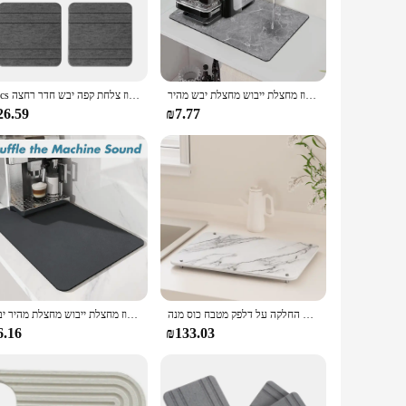
afted from premium stone, this mat offers a natural aesthetic
a versatile addition to your kitchen essentials.
ops from hot pots and pans, while the non-slip base ensures
ctical choice for busy households.
מטבח גדול סופר סופג שיש חומר הדפסה צלחת ניקוז מחצלת ייבוש מחצלת יבש מהיר
3pcs סופר סופג מטבח גדול סופג מחצלת סופג נגד ניקוז צלחת קפה יבש חדר רחצה
26.59
₪7.77
urface means that spills and stains are no match for this mat.
y over time. Its versatility makes it a must-have for any
מחצלת אבן מטבח מהיר ייבוש מגש מחצלת דיאטומי אדמה שוקע עם 4 רגליים ללא החלקה על דלפק מטבח כוס מנה
מחצלות סופגת רפידות שיש הדפס צלחת מטבח גדול סופג מטחון ניקוז מחצלת ייבוש מחצלת מהיר יבש
6.16
₪133.03