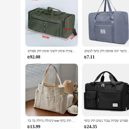
עות השק כושר יוגה אחסון תיק כתף לנשים
תיק נסיעות בד גדול תיק דו-קרב עמיד למים של גברים של מזוודות אחסון שקיות חיצונית אימון חיצוני אימון תיק ספורט xa927d
₪92.08
₪7.11
קיבולת גדולה בד בד tote תיקים לעבודה מכנס סגנון סטודנט ספר תלבושת תלמיד ספר ספר תיק כתף bolsos para mujer
₪13.99
₪24.35