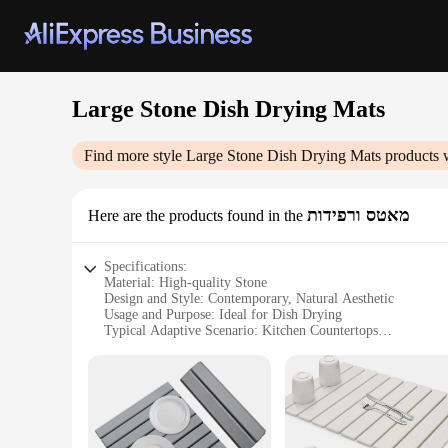
Large Stone Dish Drying Mats
Find more style
Large Stone Dish Drying Mats
products 
מאטס ורפידות
Here are the products found in the
Specifications:
Material: High-quality Stone
Design and Style: Contemporary, Natural Aesthetic
Usage and Purpose: Ideal for Dish Drying
Typical Adaptive Scenario: Kitchen Countertops
Shape or Size: Large, Generous Surface Area
Performance and Property: Heat Resistant, Non-Slip Base
Features:
|Large Stone Dish Drying Mats|Wholesale|Vendors|
**Elegant and Functional Design**