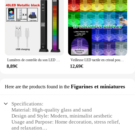
Lumières de contrôle du son LED RVB, lampe LED intelligente, lumière de jeu, bureau, décoration, musique, interrupteurs suspendus, 3D 514-up
Veilleuse LED tactile en cristal pour la décoration de la maison, lampe de table, budgétaire de lumière rose, escales en diamant romantiques, USB, 16 couleurs
8,89€
12,69€
Figurines et miniatures
Here are the products found in the
Specifications:
Material: High-quality glass and sand
Design and Style: Modern, minimalist aesthetic
Usage and Purpose: Home decoration, stress relief,
and relaxation
Performance and Property: LED lighting for a