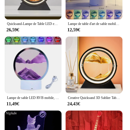
Quicksand-Lampe de Table LED en Forme de Sablier 3D, Luminaire Décoratif d'Nik, USB, Idéal pour la Décoration
Lampe de table d'art de sable mobile de LED, veilleuse de sable mouvant, sablier 3D, lampe de chevet, bureau, cadeau de décor à la maison, USB, 7 documents
26,59€
12,59€
Lampe de sable LED RVB mobile, veilleuse d'art de sable, sablier de 7 couleurs, affichage 3D de la mer profonde, décoration, cadeau de Noël
Creative Quicksand 3D Sablier Table Lamp, Moving Sand Art Picture, Deep Sea SanddeleIn Motion Display, Flowing Sand Home Decor
11,49€
24,43€