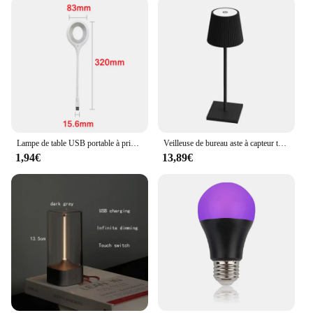
Lampe de table USB portable à prise directe, veilleuse, dortoir, lampe de livre de chevet, protection des yeux, étude des étudiants, lecture
Veilleuse de bureau aste à capteur tactile LED, lampe de lecture sans fil, lampe de table, restaurant, hôtel, bar, décoration de chambre à coucher
1,94€
13,89€