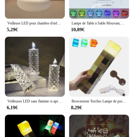
Veilleuse LED pour chambre d'enfant, lampe lapin 5.0, animal mignon, capteur tactile, intensité variable, cadeau de vacances pour enfant, aste par USB
Lampe de Table à Sable Mouvant, Veilleuse Créative, Ambiance, Peinture de Sable NING 3D, Décoration de Table en Trois Dimensions
5,29€
10,89€
Veilleuses LED sans flamme ci-après les, lampe romantique, réunions de famille, dîner, mariage, anniversaire, chambre à coucher, décor de vacances, 3 pièces
Brownstone Torches Lampe de poche LED, Veilleuse, USB Rechargeable, Chambre et Salon, Lumière décorative avec structure, Cadeau pour enfants
6,19€
8,29€