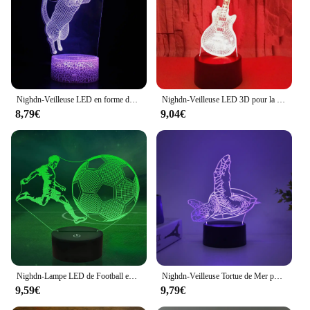
Nighdn-Veilleuse LED en forme de chat 3D, 7 documents, USB, lampe de table en acrylique, décoration de chambre, cadeau d'anniversaire pour enfants et bébés
Nighdn-Veilleuse LED 3D pour la décoration de la chambre à coucher, veilleuse Proxy, cadeaux pour enfants, lampe de couchage pour bébé, 7 couleurs
8,79€
9,04€
Nighdn-Lampe LED de Football en Acrylique pour Garçon, Veilleuse Icide, Décoration de Chambre à Coucher, USB, Cadeau d'Anniversaire et de Noël
Nighdn-Veilleuse Tortue de Mer pour Chambre d'Enfant, Lampe Icide 3D Proxy, 7 Couleurs, Cadeaux Créatifs d'Anniversaire et de Noël pour Tout-Petits
9,59€
9,79€