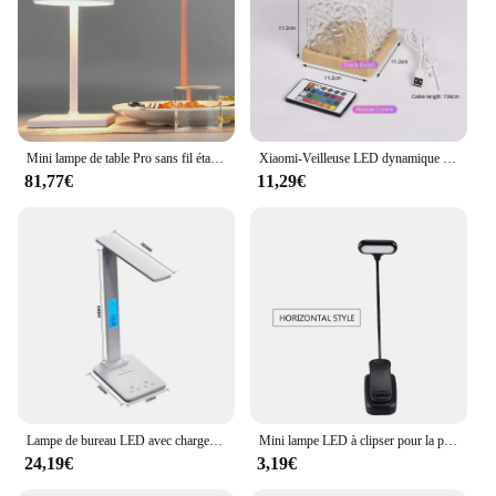
Mini lampe de table Pro sans fil étanche, batterie 5200mAh, IP54, lumière tactile à intensité variable pour restaurant, salle à manger
Xiaomi-Veilleuse LED dynamique à ondulation de l'eau, lampe de budgétaire de 16 documents, lumière ambiante de chambre à coucher, télécommande USB, lumière de salle de jeu, décor de bar
81,77€
11,29€
Lampe de bureau LED avec chargeur sans fil et port USB, veilleuse de chevet, tactile, intensité variable, soins des yeux pour les jeux, lecture à la maison
Mini lampe LED à clipser pour la protection des yeux, lampes de lecture, lampe de table de bureau, batterie réglable, flexible, adaptée à la chambre et à l'étude, 62
24,19€
3,19€