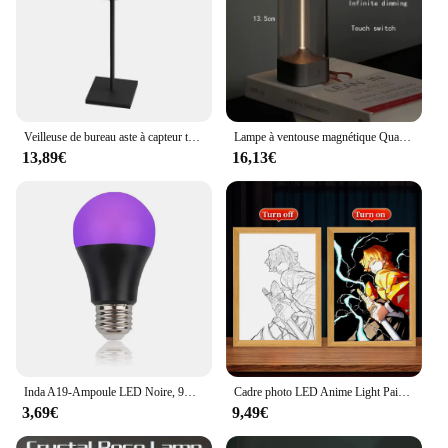
Veilleuse de bureau aste à capteur tactile LED, lampe de lecture sans fil, lampe de table, restaurant, hôtel, bar, décoration de chambre à coucher
Lampe à ventouse magnétique Quactus, lampe à gradation MF ite, charge USB, camping, chambre, dortoir, bureau, escales tactiles
13,89€
16,13€
Inda A19-Ampoule LED Noire, 9W, 395NM, Angle de ix, Globe Décoratif, Faisceau UV dans le Maquillage, Coque Blanche/Noire
Cadre photo LED Anime Light Painting, Moon Lamp, Kyojflats, Rengoku Kimetsu, Demons Slayer, Room Wall Art, Hoom Deco, No Yaiba Gifts
3,69€
9,49€