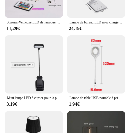
Xiaomi-Veilleuse LED dynamique à ondulation de l'eau, lampe de budgétaire de 16 documents, lumière ambiante de chambre à coucher, télécommande USB, lumière de salle de jeu, décor de bar
Lampe de bureau LED avec chargeur sans fil et port USB, veilleuse de chevet, tactile, intensité variable, soins des yeux pour les jeux, lecture à la maison
11,29€
24,19€
Mini lampe LED à clipser pour la protection des yeux, lampes de lecture, lampe de table de bureau, batterie réglable, flexible, adaptée à la chambre et à l'étude, 62
Lampe de table USB portable à prise directe, veilleuse, dortoir, lampe de livre de chevet, protection des yeux, étude des étudiants, lecture
3,19€
1,94€