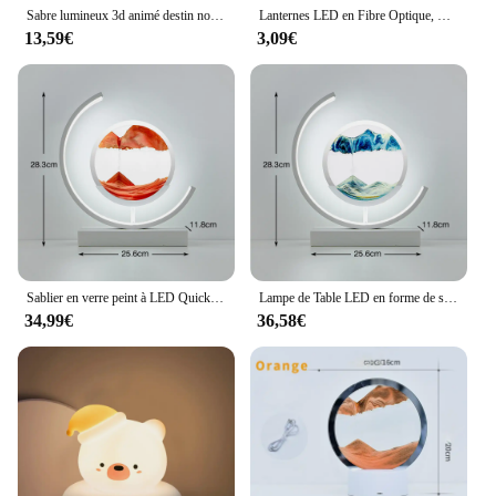
Sabre lumineux 3d animé destin nocturne, lampe de Table LED, décoration de chambre à coucher, mignon, cadeau d'anniversaire, Manga, Gilgamesh
Lanternes LED en Fibre Optique, Ciel Étoilé, Décoration de ixde Mariage et de Noël, Ameublement de Maison
13,59€
3,09€
Sablier en verre peint à LED Quicksand, 3D, paysage naturel, rotation à 360 °, art créatif, salon, chambre à coucher, lampe de chevet
Lampe de Table LED en forme de sablier 3D, paysage naturel, veilleuse créative rétro, image de sable mouvant
34,99€
36,58€