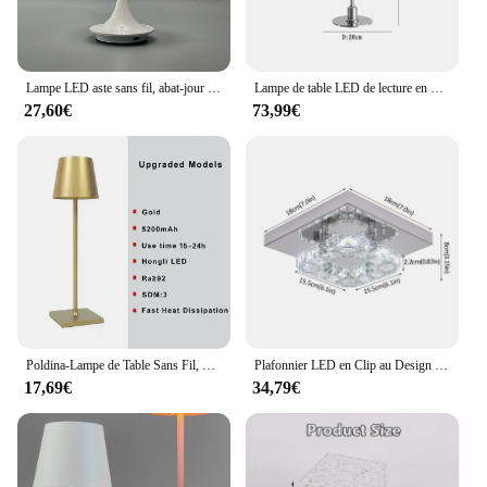
customers. With its versatile application and
energy-efficient design, it's a perfect fit for various
settings, ensuring that it will be a hit with a wide
range of buyers.
Lampe LED aste sans fil, abat-jour en métal à gradation H 23 cm, développements USB
Lampe de table LED de lecture en verre de designer danois, lampe de chevet haut de gamme, art simple argenté, nordique et moderne, salon et étude, décoration d'intérieur
27,60€
73,99€
Poldina-Lampe de Table Sans Fil, Rechargeable par USB, Joli Tactile Étanche, pour Chambre à Coucher, Hôtel, Salon, Restaurant
Plafonnier LED en Clip au Design Nordique Moderne, Luminaire Décoratif d'Nik, Idéal pour un Salon, une Salle à Manger
17,69€
34,79€