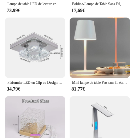
Lampe de table LED de lecture en verre de designer danois, lampe de chevet haut de gamme, art simple argenté, nordique et moderne, salon et étude, décoration d'intérieur
Poldina-Lampe de Table Sans Fil, Rechargeable par USB, Joli Tactile Étanche, pour Chambre à Coucher, Hôtel, Salon, Restaurant
73,99€
17,69€
Plafonnier LED en Clip au Design Nordique Moderne, Luminaire Décoratif d'Nik, Idéal pour un Salon, une Salle à Manger
Mini lampe de table Pro sans fil étanche, batterie 5200mAh, IP54, lumière tactile à intensité variable pour restaurant, salle à manger
34,79€
81,77€