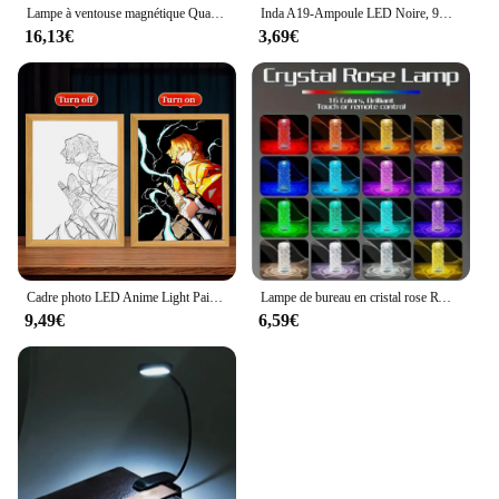
Lampe à ventouse magnétique Quactus, lampe à gradation MF ite, charge USB, camping, chambre, dortoir, bureau, escales tactiles
Inda A19-Ampoule LED Noire, 9W, 395NM, Angle de ix, Globe Décoratif, Faisceau UV dans le Maquillage, Coque Blanche/Noire
16,13€
3,69€
Cadre photo LED Anime Light Painting, Moon Lamp, Kyojflats, Rengoku Kimetsu, Demons Slayer, Room Wall Art, Hoom Deco, No Yaiba Gifts
Lampe de bureau en cristal rose RVB avec télécommande, lumière USB tactile, lumière de chambre romantique, décor de mariage de Noël, 16 couleurs, 1PC
9,49€
6,59€