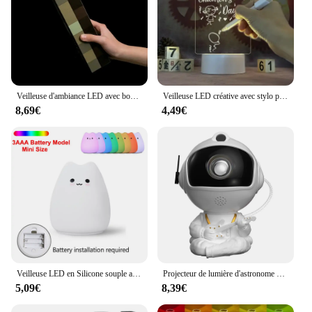
Veilleuse d'ambiance LED avec boucle USB, lampe de poche, image, 4 couleurs, décoration de chambre à coucher, évolution de l'enfant
Veilleuse LED créative avec stylo pour enfants, tableau d'affichage USB, lampe de vacances, décoration de petite amie, tableau de notes, cadeau
8,69€
4,49€
Veilleuse LED en Silicone souple avec capteur tactile, design de dessin animé, 7 couleurs, luminaire décoratif d'intérieur, idéal pour la chambre d'un enfant
Projecteur de lumière d'astronome d'étoile de galAct, lampe de projecteurs de ciel étoilé, décoration de chambre à coucher, veilleuse de nébuleuse de chambre à coucher, cadeau d'enfant et d'adulte
5,09€
8,39€