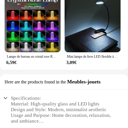
Lampe de bureau en cristal rose RVB avec télécommande, lumière USB tactile, lumière de chambre romantique, décor de mariage de Noël, 16 couleurs, 1PC
Mini lampe de livre LED flexible à clipser, lampe de table, bureau, chambre à coucher, lecture, nuit, étude, apprentissage, portable, batterie 62
6,59€
3,09€
Meubles-jouets
Here are the products found in the
Specifications:
Material: High-quality glass and LED lights
Design and Style: Modern, minimalist aesthetic
Usage and Purpose: Home decoration, relaxation,
and ambiance
Performance and Property: Energy-efficient LED