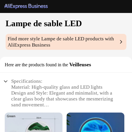
Lampe de sable LED
Find more style
Lampe de sable LED
products with
AliExpress Business
Veilleuses
Here are the products found in the
Specifications:
Material: High-quality glass and LED lights
Design and Style: Elegant and minimalist, with a
clear glass body that showcases the mesmerizing
sand movement
Usage and Purpose: Perfect for creating a calming
ambiance in living spaces, offices, or bedrooms
Performance and Property: Energy-efficient LED
lights that provide a soft, warm glow