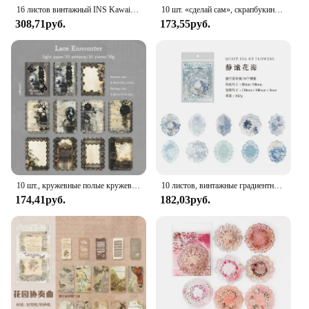
16 листов винтажный INS Kawaii кружевная текстура Сделай Сам Скрапбукинг коллаж полые Канцтовары Декор дневник материал бумажная карта блокнот
10 шт. «сделай сам», скрапбукинг, бумажные растения, цветы, кружевное украшение, бумага, полые открытки, коллаж, материал, открытки, «сделай сам», ручная работа, бумага
308,71руб.
173,55руб.
10 шт., кружевные полые кружева в темноте
10 листов, винтажные градиентные полые кружевные бумажные декоративные фотообои для скрапбукинга
174,41руб.
182,03руб.