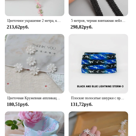
Цветочное украшение 2 метра, кружевная лента, отделка, искусственная ткань, аксессуары для шитья, материалы для шитья
5 метров, черная винтажная нейлоновая лента из полиэстера шириной 1 см
213,62руб.
298,82руб.
Цветочная Кружевная аппликация, 50 шт., сетчатая отделка для шитья, гипюр, Цветочная Маргаритка, ткань, свадебные принадлежности, украшение для дома 1,3 см
Плоские полосатые шнурки с принтом тай-дай для кроссовок Красочные градиентные шнурки для обуви Ослепительно-синие шнурки Индивидуальная веревка для мужчин и женщин
180,51руб.
131,72руб.