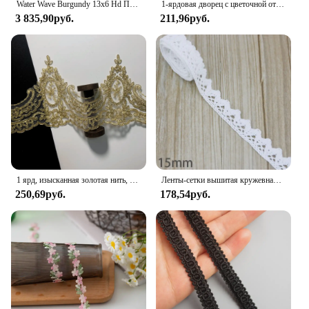
Water Wave Burgundy 13x6 Hd Парики из натуральных волос на кружеве для женщин Красный цвет 13x4 Прозрачный кружевной вьющийся парик с глубокими волнами на фронтальной части
1-ярдовая дворец с цветочной отделкой, вышивка, 3D кружевная лента, край платья, сделай сам, швейное ремесло
3 835,90руб.
211,96руб.
1 ярд, изысканная золотая нить, шнур, Цветочная вышивка, кружевная отделка, ткань для свадебного платья, танцевальная детская одежда, аксессуары
Ленты-сетки вышитая кружевная ткань, белый хлопок, 5 м/рулон, для самостоятельного украшения, шитья, материалы ручной работы для поделок
250,69руб.
178,54руб.