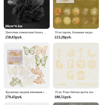
Цветочная упаковочная бумага, жемчужина, фотоальбом для подарков, кружевной сетчатый лист, Цветочный материал ручной работы, размеры 28 см x 450 см
10 шт./партия, бумажные ажурные блокноты для записей
258,83руб.
223,20руб.
Кружевная ажурная винтажная серия, материал, декоративная бумага, нежелательный журнал, скрапбукинг, справочник, коллаж, канцелярские принадлежности, 10 листов
10 шт. Ретро бабочка цветок полые кружева материал бумага дневник нежелательная книга фоторамка крафт бумага открытки принадлежности для изготовления
279,45руб.
180,51руб.