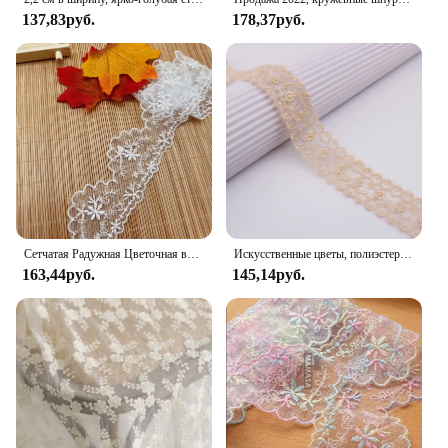
137,83руб.
178,37руб.
Сетчатая Радужная Цветочная вышивка шириной 2 метра, 4,4 см, мягкая кружевная отделка для одежды, свадебной одежды
Искусственные цветы, полиэстер, молочное Шелковое кружево, 1 ярд, для нижнего белья, юбки, 2,5 см, кружева для рукоделия, шитья, вышивки
163,44руб.
145,14руб.