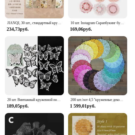
JIANQI, 30 шт., стандартный кружевной материал, Бумажная книга, коллаж, канцелярские принадлежности, школьные принадлежности
10 шт. Instagram Скрапбукинг бумажный венок кружевное украшение бумага полые открытки коллаж материал нежелательный Журнал DIY Ручная работа бумага
234,73руб.
169,06руб.
20 шт. Винтажный кружевной полый материал бумага нежелательный журнал ефмера бабочка бумажный коллаж ручной работы Скрапбукинг Материал Упаковка
200 шт./лот 4,5 ''кружевные декоративные бумажные салфетки «сделай сам» разноцветные цветочные стильные пустотелые коврики аксессуары для скрапбукинга
189,05руб.
1 599,01руб.