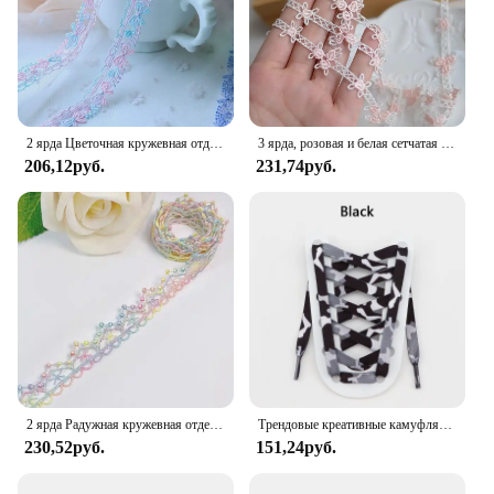
2 ярда Цветочная кружевная отделка вышитая лента для свадебного платья шитье ручной работы Декор «сделай сам» ремесло из полиэстера аксессуары для одежды
3 ярда, розовая и белая сетчатая вышитая Водорастворимая кружевная отделка для отделки бахромой, искусственные нашивки для платья, аксессуары для шитья, поставка
206,12руб.
231,74руб.
2 ярда Радужная кружевная отделка, Крафтовая Цветочная кружевная ткань из полиэстера, венецианская Цветочная вышитая кружевная лента с аппликацией, декоративная кружевная лента 1,6 см
Трендовые креативные камуфляжные шнурки для кроссовок шириной 0,8 см 120/140/160 см шнурки на плоской подошве для женщин и мужчин AJ1 и AF1
230,52руб.
151,24руб.