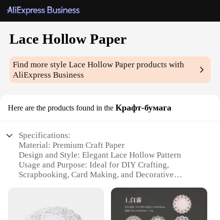
Lace Hollow Paper
Find more style
Lace Hollow Paper
products with
AliExpress Business
Крафт-бумага
Here are the products found in the
Specifications:
Material: Premium Craft Paper
Design and Style: Elegant Lace Hollow Pattern
Usage and Purpose: Ideal for DIY Crafting,
Scrapbooking, Card Making, and Decorative
Projects
Shape or Size: Available in Various Sizes to Suit
Your Needs
Performance and Property: Lightweight yet Durable