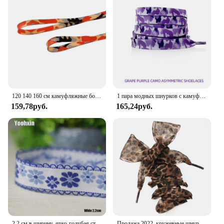
120 140 160 см камуфляжные ботинки для мужчин в стиле джунглей, армейский зеленый цвет, креативные плоские холщовые кроссовки в стиле унисекс, Размеры 1
1 пара модных шнурков с камуфляжным принтом шириной 0,8 см Шнурки для кроссовок AJ1&AF1 Шнурки для обуви 120/140/160 см Аксессуары для обуви
159,78руб.
165,24руб.
2,2 см в ширину, ярко-голубая стандартная кружевная ткань, отделка, лента, сделай сам, швейная аппликация, воротник, шнур, Свадебный гипюр, ткань, Декор
Продажа 2022, кружевные шнурки с леопардовым принтом, Очаровательное украшение для обуви, одна пара аксессуаров для обуви, кружевные шнурки с леопардовым принтом