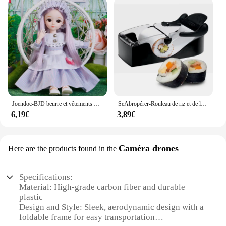
Joendoc-BJD beurre et vêtements pour filles, 30cm, 1/6 3D yeux, jouet Kiev illage multiple, cadeau d'anniversaire
SeAbropérer-Rouleau de riz et de légumes enveloppé, outils de bricolage de sushi, travailleurs de la cuisine, tambour japonais, moule à gâteau de sushi exécutif, outil de cuisine novice
6,19€
3,89€
Caméra drones
Here are the products found in the
Specifications:
Material: High-grade carbon fiber and durable
plastic
Design and Style: Sleek, aerodynamic design with a
foldable frame for easy transportation