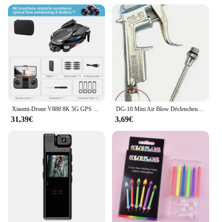
Usage and Purpose: Ideal for capturing high-quality
aerial photos and videos
Performance and Property: Equipped with advanced
GPS and obstacle avoidance technology
Parts and Accessories: Comes with a comprehensive
set of spare parts and accessories
Applicable People: Suitable for both amateur and
professional photographers and videographers
Features:
|Wholesale|Vendors|
Xiaomi-Drone V888 8K 5G GPS HD Triple Caméra, Flux Optique, Positionnement, Évitement d'Obstacles, Photographie, Jouets RC, Quadcopter 10000M
DG-10 Mini Air Blow Déclencheur Nettoyant Compresseur Poussière Souffleur Buse Livres Outil Compresseur Portable Livres Fournitures
31,39€
3,69€
**Advanced Aerial Imaging**
The LZ170146022CN Caméra drones are designed
to capture stunning aerial views with precision.
Equipped with a high-resolution camera, this drone
is perfect for both amateur and professional
photographers and videographers. The advanced
GPS system ensures stable and accurate positioning,
while the obstacle avoidance technology keeps your
drone safe from collisions. Whether you're shooting
landscapes, events, or real estate, this drone delivers
crisp, clear images every time.