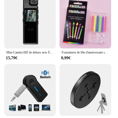
Mini Caméra HD de dehors avec Écran de 1.3 Pouces, Caméscope de Police Portable, Enregistreur Vidéo Numérique, Batterie, Infrarouge, Vision Nocturne, 1080P
Fournitures de fête d'anniversaire colorées, gâteau de dessert, décoration de mariage multicolore ci-après les flammes sûres, 6 pièces, 12 pièces
15,79€
0,99€