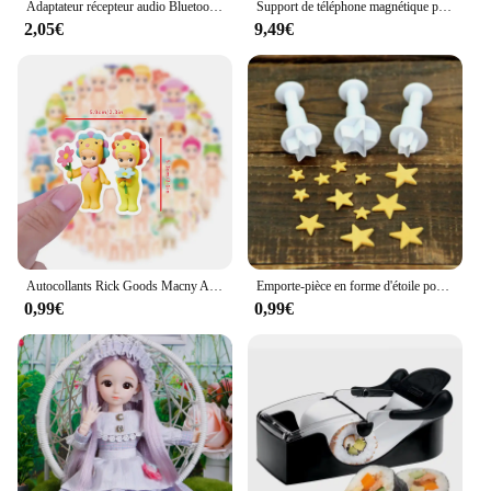
Adaptateur récepteur audio Bluetooth pour voiture, accessoires de voiture, Volkswagen GTI, VW Tiguan, CC, GOLF 7, Golf 6, MK6, Polo, Mx
Support de téléphone magnétique pour Magsafe à 1/4 en effet et 3/8 en effet, adaptateur de montage sur trépied Arri Holes pour iPhone Samsung Huawei Xiaomi Smartphone
2,05€
9,49€
Autocollants Rick Goods Macny Angle Cartoon, décalcomanies, jouets de bricolage, valise, planche à roulettes, téléphone, bagages, vélo, cadeau, 10 pièces, 30 pièces, 60 pièces
Emporte-pièce en forme d'étoile pour décoration de gâteaux, 3 pièces/ensemble
0,99€
0,99€