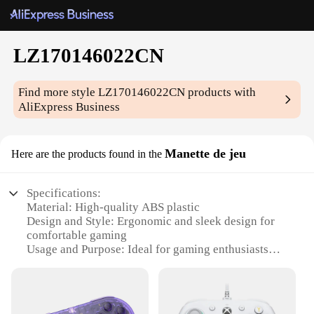
LZ170146022CN
Find more style
LZ170146022CN
products with
AliExpress Business
Manette de jeu
Here are the products found in the
Specifications:
Material: High-quality ABS plastic
Design and Style: Ergonomic and sleek design for
comfortable gaming
Usage and Purpose: Ideal for gaming enthusiasts
seeking a durable and responsive controller
Performance and Property: Offers precise control
and quick response times
Parts and Accessories: Includes all necessary parts