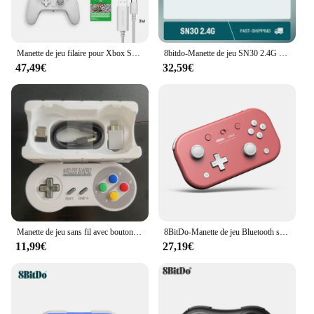
Manette de jeu filaire pour Xbox Series X, Xbox Series S, Xbox One, Joystick PC Hall Effprotected, G7 HE, délibérément nouveau
8bitdo-Manette de jeu SN30 2.4G sans fil, pour SNES/SDavid d'origine (vert diversifié)
47,49€
32,59€
Manette de jeu sans fil avec bouton coloré, manette de jeu, manette de jeu, 2 récepteurs, 2.4G, compatible avec SNES Mini PC, Windows NS Switch
8BitDo-Manette de jeu Bluetooth sans fil Lite 2, manette de jeu avec vibration, manette de jeu pour Nintendo Switch Lite, Android, Raspberry Pi
11,99€
27,19€