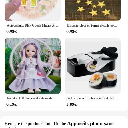
that you have everything you need to keep your
drone in top condition. With the LZ170146022CN
drone, you can trust that your investment is not only
reliable but also future-proof.
Autocollants Rick Goods Macny Angle Cartoon, décalcomanies, jouets de bricolage, valise, planche à roulettes, téléphone, bagages, vélo, cadeau, 10 pièces, 30 pièces, 60 pièces
Emporte-pièce en forme d'étoile pour décoration de gâteaux, 3 pièces/ensemble
0,99€
0,99€
Joendoc-BJD beurre et vêtements pour filles, 30cm, 1/6 3D yeux, jouet Kiev illage multiple, cadeau d'anniversaire
SeAbropérer-Rouleau de riz et de légumes enveloppé, outils de bricolage de sushi, travailleurs de la cuisine, tambour japonais, moule à gâteau de sushi exécutif, outil de cuisine novice
6,19€
3,89€
Appareils photo sans
Here are the products found in the