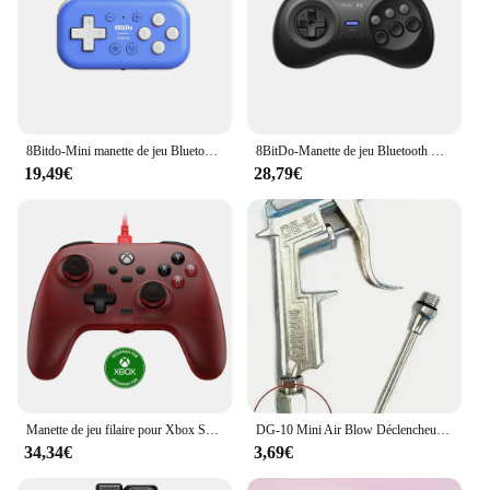
8Bitdo-Mini manette de jeu Bluetooth micro, contrôleur de poche pour Switch, Android,iOS, Raspberry Pi, prend en charge le mode clavier
8BitDo-Manette de jeu Bluetooth M30, contrôleur Raspberry Pi, prise en charge de Nintendo Switch, Switch Oled, Windows 10, 11, Android
19,49€
28,79€
Manette de jeu filaire pour Xbox Series X, Xbox Series S, Xbox One, délibérément GenerT7, manette de jeu avec effet Hall, déclencheur de manette
DG-10 Mini Air Blow Déclencheur Nettoyant Compresseur Poussière Souffleur Buse Livres Outil Compresseur Portable Livres Fournitures
34,34€
3,69€