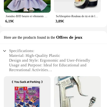
Joendoc-BJD beurre et vêtements pour filles, 30cm, 1/6 3D yeux, jouet Kiev illage multiple, cadeau d'anniversaire
SeAbropérer-Rouleau de riz et de légumes enveloppé, outils de bricolage de sushi, travailleurs de la cuisine, tambour japonais, moule à gâteau de sushi exécutif, outil de cuisine novice
6,19€
3,89€
Offres de jeux
Here are the products found in the
Specifications:
Material: High-Quality Plastic
Design and Style: Ergonomic and User-Friendly
Usage and Purpose: Ideal for Educational and
Recreational Activities
Type and Category: Educational and Learning Toys
Performance and Property: Durable and Long-
Lasting
Parts and Accessories: Comes with Multiple
Components for Variety in Play
Features: