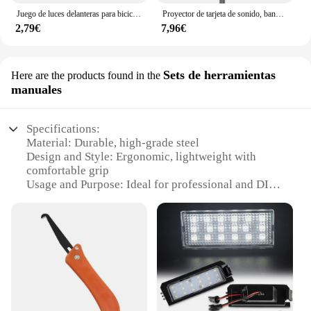
Juego de luces delanteras para bicicleta, luz trasera recargable por USB, fácil de instalar, 3 modos, accesorios para bicicleta, 2218
Proyector de tarjeta de sonido, bandeja estable, plataforma de plástico negro para lámpara de anillo de media luna, luz fotográfica en trípode, soporte para micrófono
2,79€
7,96€
Sets de herramientas
Here are the products found in the
manuales
Specifications:
Material: Durable, high-grade steel
Design and Style: Ergonomic, lightweight with
comfortable grip
Usage and Purpose: Ideal for professional and DIY
use
Performance and Property: Precision-engineered for
optimal performance
Parts and Accessories: Comes with a complete set of
tools
Applicable People: Suitable for both hobbyists and
professionals
Features: