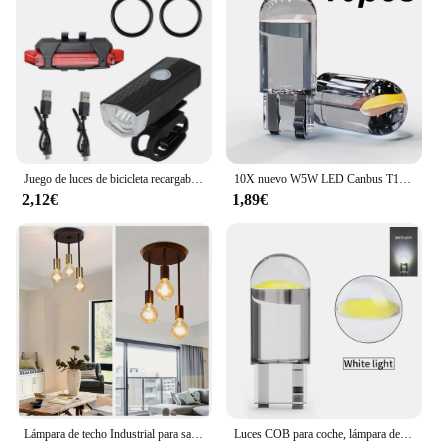
Juego de luces de bicicleta recargables por USB, luz delantera con luz trasera, fácil de instalar, 3 modos, accesorios para bicicleta
10X nuevo W5W LED Canbus T10 luces de coche COB piezas interiores de vidrio bombillas 6000K blanco lámpara de matrícula de coche luz de lectura de cúpula 12V
2,12€
1,89€
Lámpara de techo Industrial para sala de estar, iluminación colgante de 3 vías, color negro, Estilo Vintage, E27
Luces COB para coche, lámpara de lectura de cúpula, color blanco, 6000K, 3000K, amarillo, T10, W5W, 24V, camión, RV, piezas interiores, 2/10X