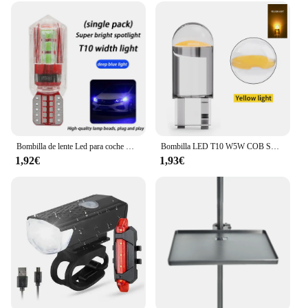
Bombilla de lente Led para coche modificada, luz pequeña T10, luces exteriores superbrillantes para coche, luces para correr, venta al por mayor General H11 H7
Bombilla LED T10 W5W COB SMD para Interior de camión, luz de lectura, lámpara de matrícula, diodo blanco 6000K 24V, 10 piezas, 24V
1,92€
1,93€