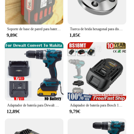
Soporte de base de pared para batería Lidl Parkside X20V Team Series, x3 piezas (batería no incluida)
Tuerca de brida hexagonal para disco de amoladora angular, tuerca de brida de bloqueo de cambio rápido para MAKITA, accesorios de herramientas eléctricas, 1/2/4/5/6 piezas, M10/M14
9,89€
1,85€
Adaptador de batería para Dewalt DCB 18V a Makita 18v, convertidor de herramientas de iones de litio con USB y luz LED (no incluye herramientas ni batería)
Adaptador de batería para Bosch 18V a Makita 18V BS18MT convertidor con USB para herramientas eléctricas Makita 18V BAT618 BAT609G
12,89€
9,79€