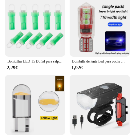
Bombillas LED T5 B8.5d para salpicadero de coche, luces de velocidad, Bombilla Interior de coche, accesorios, lámparas de interruptor lateral, 12V
Bombilla de lente Led para coche modificada, luz pequeña T10, luces exteriores superbrillantes para coche, luces para correr, venta al por mayor General H11 H7
2,29€
1,92€