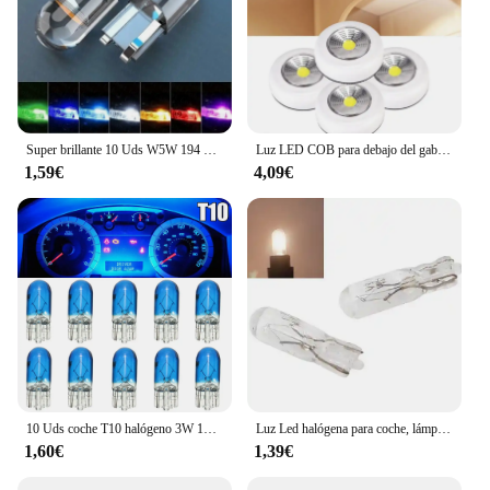
Super brillante 10 Uds W5W 194 T10 carcasa de cristal LED Cob bombilla de coche 6000K blanco verde azul rojo cuña lámpara de matrícula luz de techo
Luz LED COB para debajo del gabinete con pegatina adhesiva, luz nocturna inalámbrica, lámpara de pared para el hogar, funciona con pilas AAA, lámpara para armario
1,59€
4,09€
10 Uds coche T10 halógeno 3W 194 158 cuñas 12V lámpara de coche bombillas blancas instrumento luz luces de lectura accesorios de lámpara de liquidación
Luz Led halógena para coche, lámpara de 12v, 1,2 w, 10 piezas, W2W, T5, marcador lateral, Bombilla para salpicadero
1,60€
1,39€