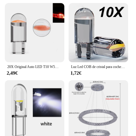
20X Original Auto LED T10 W5W Cob bombilla para maletero 194 lámpara de techo Interior luz de matrícula Led 6000K blanco naranja ámbar 12V 24V DC
Luz Led COB de cristal para coche, lámpara blanca para matrícula de automóvil, estilo de bombilla DRL, W5W T10, 6000K, 10/50 piezas, 12V
2,49€
1,72€