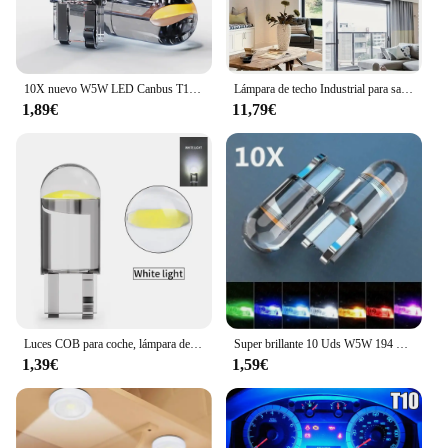
10X nuevo W5W LED Canbus T10 luces de coche COB piezas interiores de vidrio bombillas 6000K blanco lámpara de matrícula de coche luz de lectura de cúpula 12V
Lámpara de techo Industrial para sala de estar, iluminación colgante de 3 vías, color negro, Estilo Vintage, E27
1,89€
11,79€
Luces COB para coche, lámpara de lectura de cúpula, color blanco, 6000K, 3000K, amarillo, T10, W5W, 24V, camión, RV, piezas interiores, 2/10X
Super brillante 10 Uds W5W 194 T10 carcasa de cristal LED Cob bombilla de coche 6000K blanco verde azul rojo cuña lámpara de matrícula luz de techo
1,39€
1,59€