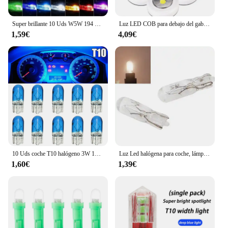
Super brillante 10 Uds W5W 194 T10 carcasa de cristal LED Cob bombilla de coche 6000K blanco verde azul rojo cuña lámpara de matrícula luz de techo
Luz LED COB para debajo del gabinete con pegatina adhesiva, luz nocturna inalámbrica, lámpara de pared para el hogar, funciona con pilas AAA, lámpara para armario
1,59€
4,09€
10 Uds coche T10 halógeno 3W 194 158 cuñas 12V lámpara de coche bombillas blancas instrumento luz luces de lectura accesorios de lámpara de liquidación
Luz Led halógena para coche, lámpara de 12v, 1,2 w, 10 piezas, W2W, T5, marcador lateral, Bombilla para salpicadero
1,60€
1,39€