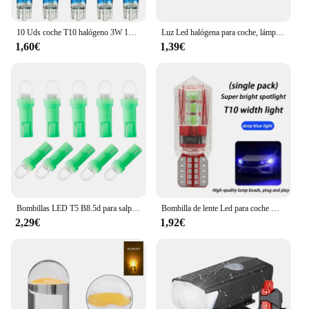
10 Uds coche T10 halógeno 3W 194 158 cuñas 12V lámpara de coche bombillas blancas instrumento luz luces de lectura accesorios de lámpara de liquidación
Luz Led halógena para coche, lámpara de 12v, 1,2 w, 10 piezas, W2W, T5, marcador lateral, Bombilla para salpicadero
1,60€
1,39€
Bombillas LED T5 B8.5d para salpicadero de coche, luces de velocidad, Bombilla Interior de coche, accesorios, lámparas de interruptor lateral, 12V
Bombilla de lente Led para coche modificada, luz pequeña T10, luces exteriores superbrillantes para coche, luces para correr, venta al por mayor General H11 H7
2,29€
1,92€