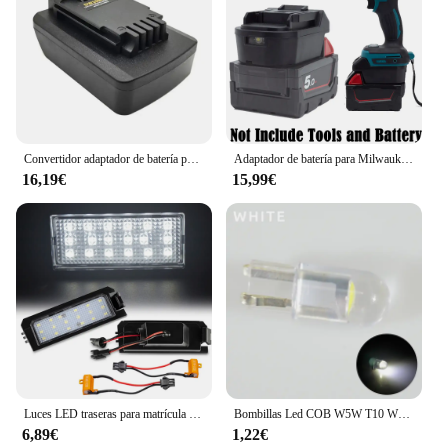
Convertidor adaptador de batería para Dewalt, convertidor de batería de litio de 18V para Black & Decker para Cable Porter para herramienta eléctrica Stanley de 18v
Adaptador de batería para Milwaukee, convertidor de litio de 18V a Makita de 18V BL, accesorios para herramientas eléctricas (baterías no incluidas)
16,19€
15,99€
Luces LED traseras para matrícula de coche, accesorio para Hyundai I30 Elantra GT Sonata Veloster Tucson Venue Kia Rio MK4 Niro Cadenza K5, sin errores, 2 piezas
Bombillas Led COB W5W T10 WY5W para coche, luces de estacionamiento, lámparas de matrícula, luces de lectura de cúpula, 10 piezas
6,89€
1,22€