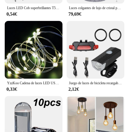
Luces LED Cob superbrillantes T5 para tablero de instrumentos, indicador de advertencia de coche, lámpara de grupo, 10 piezas, novedad
Luces colgantes de lujo de cristal para sala de estar, lámpara de araña con Control remoto, dormitorio, comedor, accesorios de iluminación colgantes inteligentes
0,54€
79,69€
YzzKoo Cadena de luces LED USB, alambre plateado de cobre, guirnalda de luces LED impermeables, luces de hadas para Navidad, decoración de fiesta de boda
Juego de luces de bicicleta recargables por USB, luz delantera con luz trasera, fácil de instalar, 3 modos, accesorios para bicicleta
0,33€
2,12€