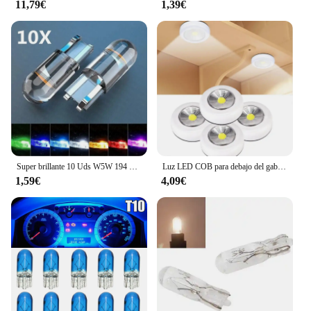
11,79€
1,39€
Super brillante 10 Uds W5W 194 T10 carcasa de cristal LED Cob bombilla de coche 6000K blanco verde azul rojo cuña lámpara de matrícula luz de techo
Luz LED COB para debajo del gabinete con pegatina adhesiva, luz nocturna inalámbrica, lámpara de pared para el hogar, funciona con pilas AAA, lámpara para armario
1,59€
4,09€