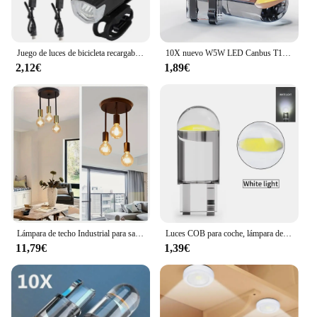
Juego de luces de bicicleta recargables por USB, luz delantera con luz trasera, fácil de instalar, 3 modos, accesorios para bicicleta
10X nuevo W5W LED Canbus T10 luces de coche COB piezas interiores de vidrio bombillas 6000K blanco lámpara de matrícula de coche luz de lectura de cúpula 12V
2,12€
1,89€
Lámpara de techo Industrial para sala de estar, iluminación colgante de 3 vías, color negro, Estilo Vintage, E27
Luces COB para coche, lámpara de lectura de cúpula, color blanco, 6000K, 3000K, amarillo, T10, W5W, 24V, camión, RV, piezas interiores, 2/10X
11,79€
1,39€