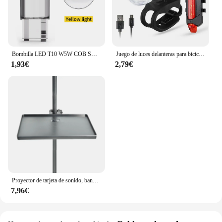
Bombilla LED T10 W5W COB SMD para Interior de camión, luz de lectura, lámpara de matrícula, diodo blanco 6000K 24V, 10 piezas, 24V
Juego de luces delanteras para bicicleta, luz trasera recargable por USB, fácil de instalar, 3 modos, accesorios para bicicleta, 2218
1,93€
2,79€
Proyector de tarjeta de sonido, bandeja estable, plataforma de plástico negro para lámpara de anillo de media luna, luz fotográfica en trípode, soporte para micrófono
7,96€