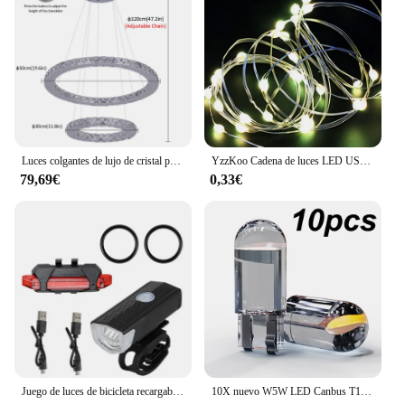
much space. The set's versatility is evident in its
ability to be used for various purposes, from playful
water fights to more practical tasks like cleaning
vehicles or equipment. With its ability to be sold as
a set or as individual pieces, this product is tailored
to meet the needs of different customers and
environments.
Luces colgantes de lujo de cristal para sala de estar, lámpara de araña con Control remoto, dormitorio, comedor, accesorios de iluminación colgantes inteligentes
YzzKoo Cadena de luces LED USB, alambre plateado de cobre, guirnalda de luces LED impermeables, luces de hadas para Navidad, decoración de fiesta de boda
79,69€
0,33€
Juego de luces de bicicleta recargables por USB, luz delantera con luz trasera, fácil de instalar, 3 modos, accesorios para bicicleta
10X nuevo W5W LED Canbus T10 luces de coche COB piezas interiores de vidrio bombillas 6000K blanco lámpara de matrícula de coche luz de lectura de cúpula 12V