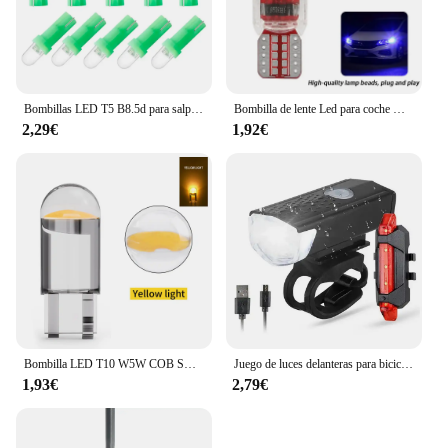
Bombillas LED T5 B8.5d para salpicadero de coche, luces de velocidad, Bombilla Interior de coche, accesorios, lámparas de interruptor lateral, 12V
Bombilla de lente Led para coche modificada, luz pequeña T10, luces exteriores superbrillantes para coche, luces para correr, venta al por mayor General H11 H7
2,29€
1,92€
Bombilla LED T10 W5W COB SMD para Interior de camión, luz de lectura, lámpara de matrícula, diodo blanco 6000K 24V, 10 piezas, 24V
Juego de luces delanteras para bicicleta, luz trasera recargable por USB, fácil de instalar, 3 modos, accesorios para bicicleta, 2218
1,93€
2,79€