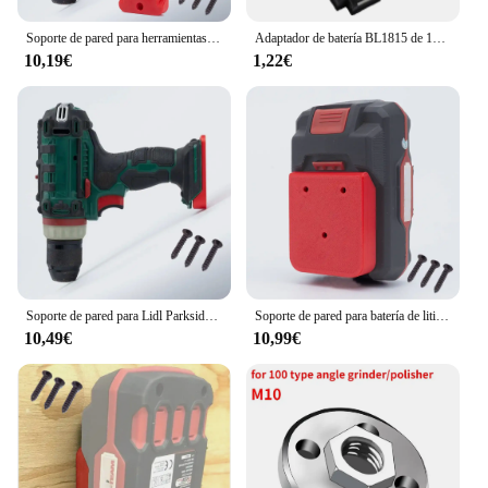
Soporte de pared para herramientas de batería de litio serie Parkside Lidl X20V, soporte con tornillos (batería no incluida), 3 uds.
Adaptador de batería BL1815 de 10 piezas, bloque de terminales, herramienta eléctrica de litio, repuesto para convertidor
10,19€
1,22€
Soporte de pared para Lidl Parkside serie X20V, herramientas no incluidas, 3 piezas
Soporte de pared para batería de litio Lidl Parkside X20V Team Series, soporte con tornillos (batería no incluida), 3/6 Uds.
10,49€
10,99€