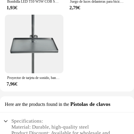
Bombilla LED T10 W5W COB SMD para Interior de camión, luz de lectura, lámpara de matrícula, diodo blanco 6000K 24V, 10 piezas, 24V
Juego de luces delanteras para bicicleta, luz trasera recargable por USB, fácil de instalar, 3 modos, accesorios para bicicleta, 2218
1,93€
2,79€
Proyector de tarjeta de sonido, bandeja estable, plataforma de plástico negro para lámpara de anillo de media luna, luz fotográfica en trípode, soporte para micrófono
7,96€
Pistolas de clavos
Here are the products found in the
Specifications:
Material: Durable, high-quality steel
Product Discount: Available for wholesale and