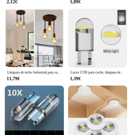
2,12€
1,89€
Lámpara de techo Industrial para sala de estar, iluminación colgante de 3 vías, color negro, Estilo Vintage, E27
Luces COB para coche, lámpara de lectura de cúpula, color blanco, 6000K, 3000K, amarillo, T10, W5W, 24V, camión, RV, piezas interiores, 2/10X
11,79€
1,39€