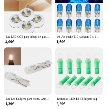
Luz LED COB para debajo del gabinete con pegatina adhesiva, luz nocturna inalámbrica, lámpara de pared para el hogar, funciona con pilas AAA, lámpara para armario
10 Uds coche T10 halógeno 3W 194 158 cuñas 12V lámpara de coche bombillas blancas instrumento luz luces de lectura accesorios de lámpara de liquidación
4,09€
1,60€
Luz Led halógena para coche, lámpara de 12v, 1,2 w, 10 piezas, W2W, T5, marcador lateral, Bombilla para salpicadero
Bombillas LED T5 B8.5d para salpicadero de coche, luces de velocidad, Bombilla Interior de coche, accesorios, lámparas de interruptor lateral, 12V
1,39€
2,29€