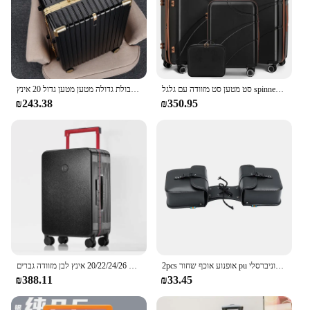
exceeding weight limits. The durable zippers and
sturdy handles guarantee that your belongings are
secure, no matter where your travels take you.
Whether you're a frequent traveler or looking for a
set to sell, this LUGGAGE SET BLACKBROWN is a
smart investment that combines style, durability,
and practicality.
סט מטען סט מזוודה עם גלגל spinner, סט מטען פגז עם מנעול tsa, סט מטען נסיעה להרחבה, לבן
מטען אופנה חדש 28 אינץ 'קיבולת גדולה מטען מטען גדול 20 אינץ
₪243.38
₪350.95
2pcs אופנוע אוכף שחור pu עור צד כלי מטען אחסון תיק אוניברסלי
מזוודה מסגרת אלומיניום יפנית המזוודה של נשים 20/22/24/26 אינץ לבן מזוודה גברים tsa במקרה סיסמא tsa tsa
₪388.11
₪33.45