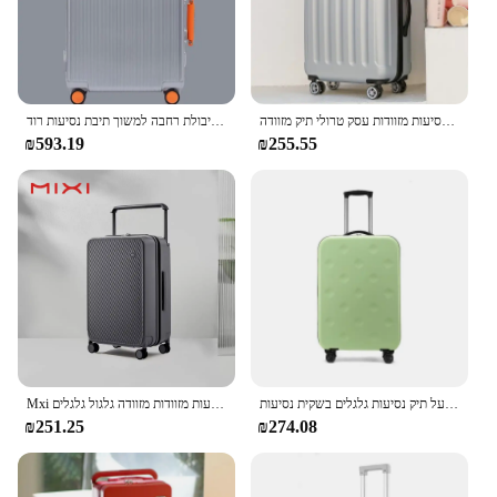
גבר ואישה חדש נסיעות מזוודות עסק טרולי תיק מזוודה spinner עלייה 20/22/24/26/28 אינץ 'גלגל אוניברסלי
חם! נשים חדשות באיכות גבוהה מתגלגל מטען אלומיניום מסגרת מזוודה גברים 20 24 26 28 אינץ גדול קיבולת רחבה למשוך תיבת נסיעות רוד
₪593.19
₪255.55
מזוודה נסיעות מתקפלות למטען מטען מתגלגל קל 20/24/28 אינץ 'תיק מטען על תיק נסיעות גלגלים בשקית נסיעות
Mxi רחב ידית נסיעות מזוודות מזוודה גלגול גלגלים cusside hide cardבצד PC tsa מנעל 20 24 אינץ 'יוניסקס m9276
₪251.25
₪274.08