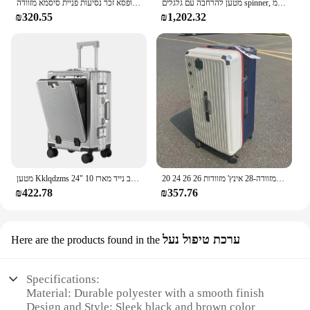
מטען להרחבה עם גלגלים spinner, מזוודות גדולות עם עיצוב מושב ילדים, 20 ס "מ
מטען מתגלגל נקבה 22 24 26 28 חזק עבה עמיד טרולי קופסא זכר נסיעות פניית סיסמא מזוודה
₪320.55
₪1,202.32
20 24 26 26 אינץ 'גודל גדול מזוודה-28 אינץ' מזוודות pc מזוודות נסיעות טרולי במקרה נסיעה טרולי עם חמישה גלגלים
מטען Kklqdzms מטען על גלגלים מסגרת אלומיניום חזית חזית פתיחת דלת מחשב נייד מארז 10 "24" usb"
₪422.78
₪357.76
ערכת טיפול נעל
Here are the products found in the
Specifications:
Material: Durable polyester with a smooth finish
Design and Style: Sleek black and brown color