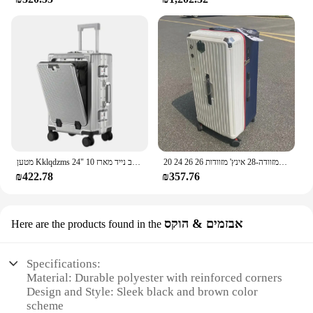
20 24 26 26 אינץ 'גודל גדול מזוודה-28 אינץ' מזוודות pc מזוודות נסיעות טרולי במקרה נסיעה טרולי עם חמישה גלגלים
מטען Kklqdzms מטען על גלגלים מסגרת אלומיניום חזית חזית פתיחת דלת מחשב נייד מארז 10 "24" usb"
₪422.78
₪357.76
אבזמים & הוקס
Here are the products found in the
Specifications:
Material: Durable polyester with reinforced corners
Design and Style: Sleek black and brown color
scheme