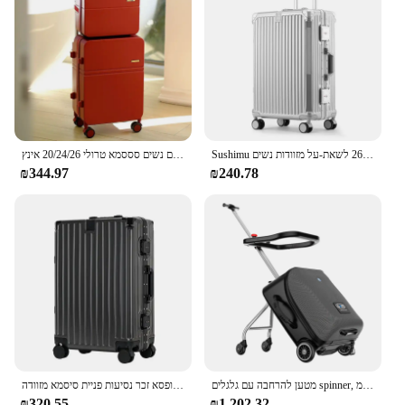
Sushimu מזוודת נסיעות גברים 20 24 26 לשאת-על מזוודות נשים PC אלומיניום מסגרת טרולי במקרה tsa מנעול סיסמא
מזוודה רחבה ידית רחבה מטען סט נסיעות גלגלים נשים סססמא טרולי 20/24/26 אינץ'
₪344.97
₪240.78
מטען להרחבה עם גלגלים spinner, מזוודות גדולות עם עיצוב מושב ילדים, 20 ס "מ
מטען מתגלגל נקבה 22 24 26 28 חזק עבה עמיד טרולי קופסא זכר נסיעות פניית סיסמא מזוודה
₪320.55
₪1,202.32