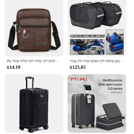
Design and Style: Sleek black and brown color
combination with a crossbody design
Usage and Purpose: Ideal for travel, commuting,
and daily use
Typical Adaptive Scenario: Perfect for on-the-go
lifestyles and busy schedules
Shape or Size or Weight or Quantity: Compact and
lightweight, with ample storage space
Features:
אופנוע מטען צד מטען מטען אחסון תיק האוכף אניה תיק עבור honda זהב כנף זהב 1800 gl1800 2012 - 2017
Pu עור תיק גברים מזדמנים חדש קיבולת גדולה עמיד למים תיק שחור תיק שליח שחור
|Vendors|
₪14.19
₪125.85
**Elegant Design and Functionality**
The LUGGAGE SET BLACKBROWN is not just a
set of bags; it's a statement of style and practicality.
The sleek black and brown color combination offers
a sophisticated look that transcends trends, while
the crossbody design ensures hands-free
convenience. Whether you're traveling or
commuting, this set is designed to meet the demands
of an active lifestyle. The lightweight construction
doesn't compromise on durability, making it a
reliable travel companion for all your journeys.