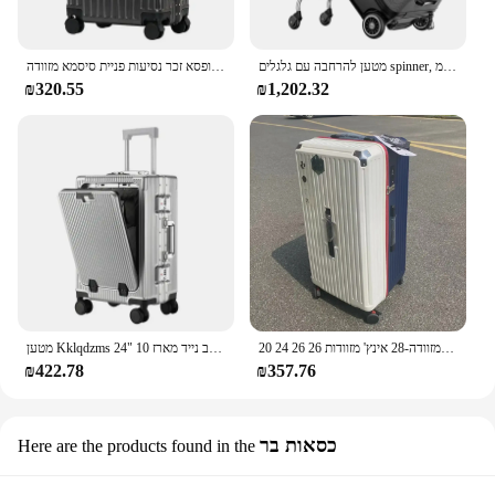
מטען להרחבה עם גלגלים spinner, מזוודות גדולות עם עיצוב מושב ילדים, 20 ס "מ
מטען מתגלגל נקבה 22 24 26 28 חזק עבה עמיד טרולי קופסא זכר נסיעות פניית סיסמא מזוודה
₪320.55
₪1,202.32
20 24 26 26 אינץ 'גודל גדול מזוודה-28 אינץ' מזוודות pc מזוודות נסיעות טרולי במקרה נסיעה טרולי עם חמישה גלגלים
מטען Kklqdzms מטען על גלגלים מסגרת אלומיניום חזית חזית פתיחת דלת מחשב נייד מארז 10 "24" usb"
₪422.78
₪357.76
כסאות בר
Here are the products found in the