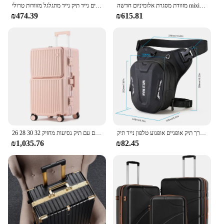
מזוודת מסגרת אלומיניום חדשה mixi לשאת על מטען מתגלגל עם תא הנוסעים בקתת USB ו מחזיק טלפון 20 24 אינץ'
תיק נסיעות 20/24 אינץ 'ניילון עמיד למים ועמיד ללבוש עסקים נייד תיק נייד מתגלגל מזוודות טרולי
₪474.39
₪615.81
**Versatile and User-Friendly**
The LUGGAGE SET BLACKBROWN is more than
just a travel set; it's a versatile solution for various
scenarios. The set includes multiple compartments,
allowing you to organize your belongings
efficiently. The crossbody bag is perfect for hands-
free travel, while the additional pieces offer
flexibility in packing and carrying. Whether you're
a business traveler or a weekend adventurer, this set
adapts to your needs, making it an indispensable
part of your travel gear.
אופנוע ירידה בגזרה תיק רגל נייד עמיד למים תיק יד חגורת תיק ירך תיק אופניים אופנוע טלפון נייד תיק
26 28 30 32 אינץ 'קיבולת גדולה נסיעות מזוודות מזוודת אלומיניום מסגרת מזוודת אלומיניום עם תיק נסיעות מחזיק
**For Every Traveler**
₪1,035.76
₪82.45
Understanding the diverse needs of travelers, this
LUGGAGE SET BLACKBROWN is available for
wholesale and vendor purchases, making it
accessible to a wide range of customers. The set's
compact size and lightweight design make it ideal
for air travel, while the ample storage space caters
to the packing needs of any trip. Whether you're
looking for a set for personal use or as a gift for