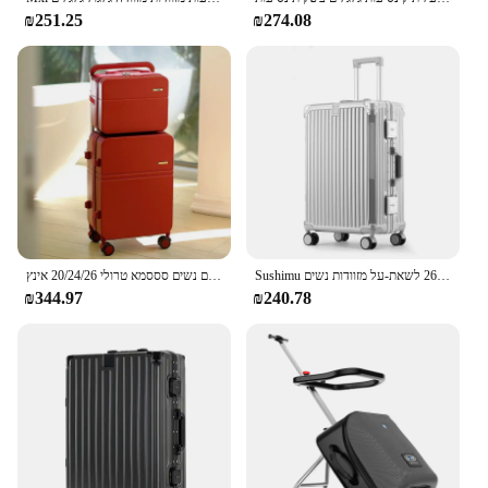
₪251.25
₪274.08
Sushimu מזוודת נסיעות גברים 20 24 26 לשאת-על מזוודות נשים PC אלומיניום מסגרת טרולי במקרה tsa מנעול סיסמא
מזוודה רחבה ידית רחבה מטען סט נסיעות גלגלים נשים סססמא טרולי 20/24/26 אינץ'
₪344.97
₪240.78