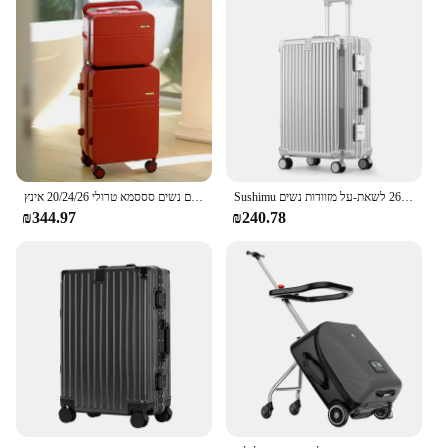
Sushimu מזוודת נסיעות גברים 20 24 26 לשאת-על מזוודות נשים PC אלומיניום מסגרת טרולי במקרה tsa מנעול סיסמא
מזוודה רחבה ידית רחבה מטען סט נסיעות גלגלים נשים סססמא טרולי 20/24/26 אינץ'
₪344.97
₪240.78