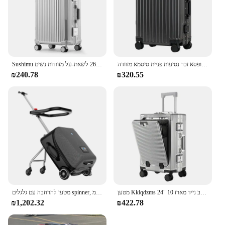
מטען מתגלגל נקבה 22 24 26 28 חזק עבה עמיד טרולי קופסא זכר נסיעות פניית סיסמא מזוודה
Sushimu מזוודת נסיעות גברים 20 24 26 לשאת-על מזוודות נשים PC אלומיניום מסגרת טרולי במקרה tsa מנעול סיסמא
₪240.78
₪320.55
מטען Kklqdzms מטען על גלגלים מסגרת אלומיניום חזית חזית פתיחת דלת מחשב נייד מארז 10 "24" usb"
מטען להרחבה עם גלגלים spinner, מזוודות גדולות עם עיצוב מושב ילדים, 20 ס "מ
₪1,202.32
₪422.78