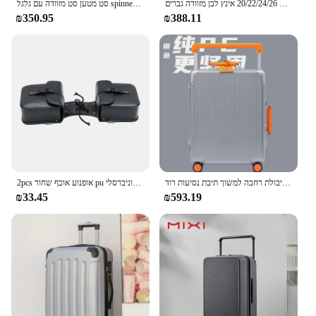
מזוודה מסגרת אלומיניום יפנית המזוודה של נשים 20/22/24/26 אינץ לבן מזוודה גברים tsa במקרה סיסמא tsa tsa
סט מטען סט מזוודה עם גלגל spinner, סט מטען פגז עם מנעול tsa, סט מטען נסיעה להרחבה, לבן
₪350.95
₪388.11
חם! נשים חדשות באיכות גבוהה מתגלגל מטען אלומיניום מסגרת מזוודה גברים 20 24 26 28 אינץ גדול קיבולת רחבה למשוך תיבת נסיעות רוד
2pcs אופנוע אוכף שחור pu עור צד כלי מטען אחסון תיק אוניברסלי
₪33.45
₪593.19