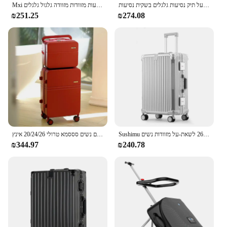
מזוודה נסיעות מתקפלות למטען מטען מתגלגל קל 20/24/28 אינץ 'תיק מטען על תיק נסיעות גלגלים בשקית נסיעות
Mxi רחב ידית נסיעות מזוודות מזוודה גלגול גלגלים cusside hide cardבצד PC tsa מנעל 20 24 אינץ 'יוניסקס m9276
₪251.25
₪274.08
Sushimu מזוודת נסיעות גברים 20 24 26 לשאת-על מזוודות נשים PC אלומיניום מסגרת טרולי במקרה tsa מנעול סיסמא
מזוודה רחבה ידית רחבה מטען סט נסיעות גלגלים נשים סססמא טרולי 20/24/26 אינץ'
₪344.97
₪240.78