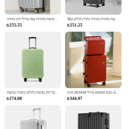
Mxi רחב ידית נסיעות מזוודות מזוודה גלגול גלגלים cusside hide cardבצד PC tsa מנעל 20 24 אינץ 'יוניסקס m9276
גבר ואישה חדש נסיעות מזוודות עסק טרולי תיק מזוודה spinner עלייה 20/22/24/26/28 אינץ 'גלגל אוניברסלי
₪255.55
₪251.25
מזוודה רחבה ידית רחבה מטען סט נסיעות גלגלים נשים סססמא טרולי 20/24/26 אינץ'
מזוודה נסיעות מתקפלות למטען מטען מתגלגל קל 20/24/28 אינץ 'תיק מטען על תיק נסיעות גלגלים בשקית נסיעות
₪274.08
₪344.97