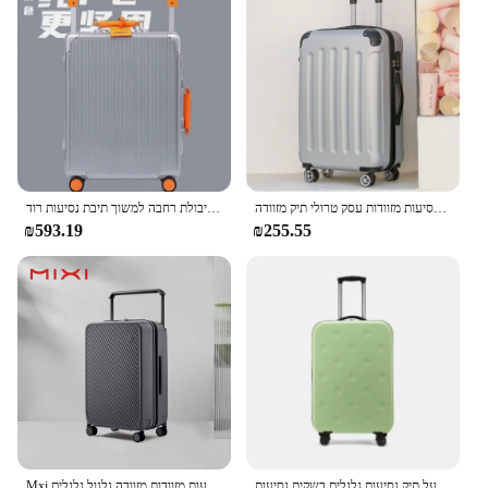
גבר ואישה חדש נסיעות מזוודות עסק טרולי תיק מזוודה spinner עלייה 20/22/24/26/28 אינץ 'גלגל אוניברסלי
חם! נשים חדשות באיכות גבוהה מתגלגל מטען אלומיניום מסגרת מזוודה גברים 20 24 26 28 אינץ גדול קיבולת רחבה למשוך תיבת נסיעות רוד
₪593.19
₪255.55
מזוודה נסיעות מתקפלות למטען מטען מתגלגל קל 20/24/28 אינץ 'תיק מטען על תיק נסיעות גלגלים בשקית נסיעות
Mxi רחב ידית נסיעות מזוודות מזוודה גלגול גלגלים cusside hide cardבצד PC tsa מנעל 20 24 אינץ 'יוניסקס m9276