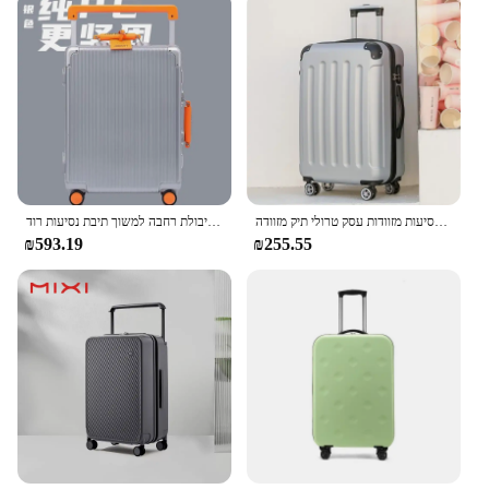
גבר ואישה חדש נסיעות מזוודות עסק טרולי תיק מזוודה spinner עלייה 20/22/24/26/28 אינץ 'גלגל אוניברסלי
חם! נשים חדשות באיכות גבוהה מתגלגל מטען אלומיניום מסגרת מזוודה גברים 20 24 26 28 אינץ גדול קיבולת רחבה למשוך תיבת נסיעות רוד
₪593.19
₪255.55