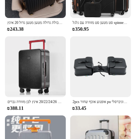
someone who loves to travel, this LUGGAGE SET
BLACKBROWN is the perfect choice.
סט מטען סט מזוודה עם גלגל spinner, סט מטען פגז עם מנעול tsa, סט מטען נסיעה להרחבה, לבן
מטען אופנה חדש 28 אינץ 'קיבולת גדולה מטען מטען גדול 20 אינץ
₪243.38
₪350.95
2pcs אופנוע אוכף שחור pu עור צד כלי מטען אחסון תיק אוניברסלי
מזוודה מסגרת אלומיניום יפנית המזוודה של נשים 20/22/24/26 אינץ לבן מזוודה גברים tsa במקרה סיסמא tsa tsa
₪388.11
₪33.45