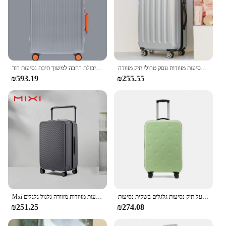
גבר ואישה חדש נסיעות מזוודות עסק טרולי תיק מזוודה spinner עלייה 20/22/24/26/28 אינץ 'גלגל אוניברסלי
חם! נשים חדשות באיכות גבוהה מתגלגל מטען אלומיניום מסגרת מזוודה גברים 20 24 26 28 אינץ גדול קיבולת רחבה למשוך תיבת נסיעות רוד
₪593.19
₪255.55
מזוודה נסיעות מתקפלות למטען מטען מתגלגל קל 20/24/28 אינץ 'תיק מטען על תיק נסיעות גלגלים בשקית נסיעות
Mxi רחב ידית נסיעות מזוודות מזוודה גלגול גלגלים cusside hide cardבצד PC tsa מנעל 20 24 אינץ 'יוניסקס m9276
₪251.25
₪274.08