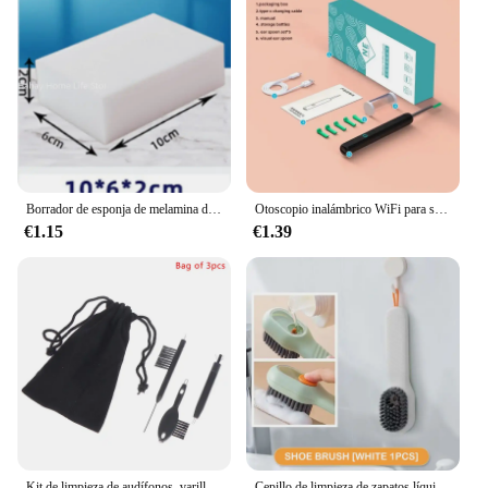
Borrador de esponja de melamina de 10 piezas, limpiador multifuncional de esponjas suaves absorbentes para cocina, baño, herramienta de limpieza Nano para el hogar
Otoscopio inalámbrico WiFi para selección de orejas, cámara boroscopio luminoso, limpieza de cera de los oídos, inspección Oral, cuidado de la salud, limpiador de oídos
€1.15
€1.39
Kit de limpieza de audífonos, varillas de ventilación, destornilladores, cepillo, limpiador de ventilación, alambre, Magne, juego de herramientas de bucle de cera, 3 piezas por juego
Cepillo de limpieza de zapatos líquido multifuncional con dispensador de jabón, cepillo de lavandería para zapatos, cepillos de fregado, cepillo limpiador de zapatos de cerdas suaves