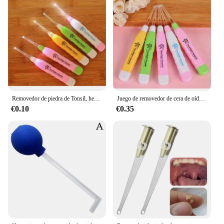
Removedor de piedra de Tonsil, herramienta de cuidado de limpieza, irrigador de oreja de acero inoxidable, jeringa, color aleatorio, luz LED, nuevo
Juego de removedor de cera de oído con luz LED, irrigador de acero inoxidable, jeringa, herramienta de cuidado de limpieza, nueva amoladora, herramientas de piedra aleatorias, 1 Juego
€0.10
€0.35