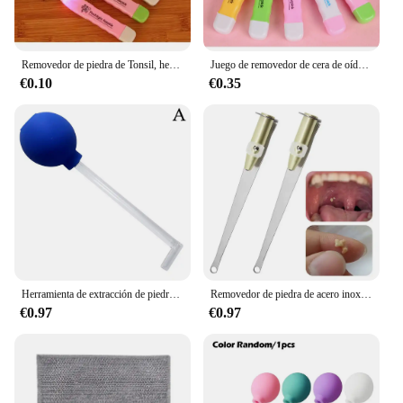
Removedor de piedra de Tonsil, herramienta de cuidado de limpieza, irrigador de oreja de acero inoxidable, jeringa, color aleatorio, luz LED, nuevo
Juego de removedor de cera de oído con luz LED, irrigador de acero inoxidable, jeringa, herramienta de cuidado de limpieza, nueva amoladora, herramientas de piedra aleatorias, 1 Juego
€0.10
€0.35
Herramienta de extracción de piedra, removedor Manual, limpieza de la boca, cuidado, cera del oído, limpiador de bolas de succión
Removedor de piedra de acero inoxidable con luz LED, herramienta para el cuidado de la limpieza de la boca, 1 piezas
€0.97
€0.97