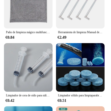
Paño de limpieza mágico multifuncional de doble cara, trapo de alambre de Metal engrosado, cocina, aceite antiadherente, paño de cocina, toalla, herramienta de limpieza
Herramienta de limpieza Manual de piedra, removedor de estilo Manual, limpiador de succión de piedra, bola de oreja, cuidado St B1F1
€0.84
€2.49
Limpiador de cera de oído para niños y adultos, jeringa removedora, herramienta para limpieza de oídos, riego
Limpiador sólido para limpiaparabrisas de coche, tabletas efervescentes, inodoro de vidrio, ventana, limpieza de parabrisas, accesorios para coche, 5 uds.
€0.42
€0.51