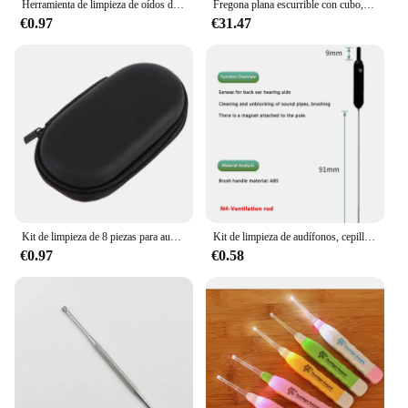
Herramienta de limpieza de oídos de acero inoxidable, Kit de selección de oreja y bolsa de almacenamiento, herramienta removedora de cera de oído, 1 ud.
Fregona plana escurrible con cubo, manos libres, almohadillas de microfibra, uso húmedo o seco en laminado de madera dura
€0.97
€31.47
Kit de limpieza de 8 piezas para audífonos, cepillo limpiador de ventilación, juego de herramientas de bucle de cera Magne de alambre
Kit de limpieza de audífonos, cepillo limpiador de ventilación, alambre, Magne, herramientas de bucle de cera, 1-9 piezas
€0.97
€0.58