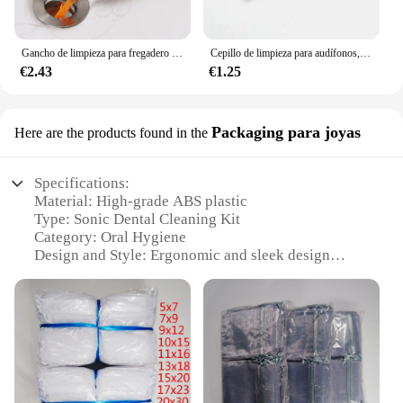
Gancho de limpieza para fregadero de cocina, herramienta de dragado de pelo, removedor de obstrucciones de alcantarillado, accesorios de baño
Cepillo de limpieza para audífonos, limpiador de ventilación, alambre de limpieza con imán y bucle de cera, 1-8 unidades por juego
€2.43
€1.25
Packaging para joyas
Here are the products found in the
Specifications:
Material: High-grade ABS plastic
Type: Sonic Dental Cleaning Kit
Category: Oral Hygiene
Design and Style: Ergonomic and sleek design
Usage and Purpose: Deeply cleans teeth and gums
Performance and Property: Advanced sonic
technology
Parts and Accessories: Includes a toothbrush,
toothpaste, and a storage case
Features:
|Vendors|