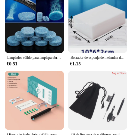
Limpiador sólido para limpiaparabrisas de coche, tabletas efervescentes, inodoro de vidrio, ventana, limpieza de parabrisas, accesorios para coche, 5 uds.
Borrador de esponja de melamina de 10 piezas, limpiador multifuncional de esponjas suaves absorbentes para cocina, baño, herramienta de limpieza Nano para el hogar
€0.51
€1.15
Otoscopio inalámbrico WiFi para selección de orejas, cámara boroscopio luminoso, limpieza de cera de los oídos, inspección Oral, cuidado de la salud, limpiador de oídos
Kit de limpieza de audífonos, varillas de ventilación, destornilladores, cepillo, limpiador de ventilación, alambre, Magne, juego de herramientas de bucle de cera, 3 piezas por juego