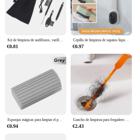
Kit de limpieza de audífonos, varillas de ventilación, destornilladores, cepillo, limpiador de ventilación, alambre, Magne, juego de herramientas de bucle de cera, 3 piezas por juego
Cepillo de limpieza de zapatos líquido multifuncional con dispensador de jabón, cepillo de lavandería para zapatos, cepillos de fregado, cepillo limpiador de zapatos de cerdas suaves
€0.81
€0.97
Esponjas mágicas para limpiar el polvo, esponja Pva, plumero para limpiar la humedad, persianas, placas base de vidrio, rejillas de ventilación, espejos y ventanas
Gancho de limpieza para fregadero de cocina, herramienta de dragado de pelo, removedor de obstrucciones de alcantarillado, accesorios de baño
€0.94
€2.43