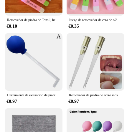
Removedor de piedra de Tonsil, herramienta de cuidado de limpieza, irrigador de oreja de acero inoxidable, jeringa, color aleatorio, luz LED, nuevo
Juego de removedor de cera de oído con luz LED, irrigador de acero inoxidable, jeringa, herramienta de cuidado de limpieza, nueva amoladora, herramientas de piedra aleatorias, 1 Juego
€0.10
€0.35
Herramienta de extracción de piedra, removedor Manual, limpieza de la boca, cuidado, cera del oído, limpiador de bolas de succión
Removedor de piedra de acero inoxidable con luz LED, herramienta para el cuidado de la limpieza de la boca, 1 piezas
€0.97
€0.97