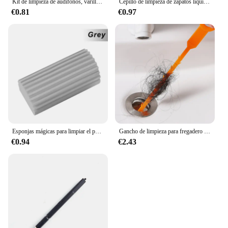
Kit de limpieza de audífonos, varillas de ventilación, destornilladores, cepillo, limpiador de ventilación, alambre, Magne, juego de herramientas de bucle de cera, 3 piezas por juego
Cepillo de limpieza de zapatos líquido multifuncional con dispensador de jabón, cepillo de lavandería para zapatos, cepillos de fregado, cepillo limpiador de zapatos de cerdas suaves
€0.81
€0.97
Esponjas mágicas para limpiar el polvo, esponja Pva, plumero para limpiar la humedad, persianas, placas base de vidrio, rejillas de ventilación, espejos y ventanas
Gancho de limpieza para fregadero de cocina, herramienta de dragado de pelo, removedor de obstrucciones de alcantarillado, accesorios de baño
€0.94
€2.43