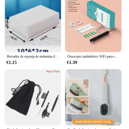
Borrador de esponja de melamina de 10 piezas, limpiador multifuncional de esponjas suaves absorbentes para cocina, baño, herramienta de limpieza Nano para el hogar
Otoscopio inalámbrico WiFi para selección de orejas, cámara boroscopio luminoso, limpieza de cera de los oídos, inspección Oral, cuidado de la salud, limpiador de oídos
€1.15
€1.39