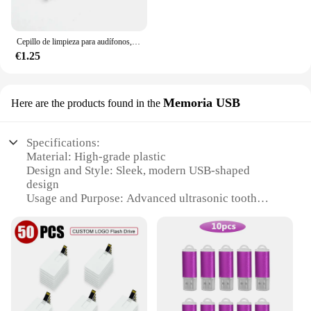
Cepillo de limpieza para audífonos, limpiador de ventilación, alambre de limpieza con imán y bucle de cera, 1-8 unidades por juego
€1.25
Memoria USB
Here are the products found in the
Specifications:
Material: High-grade plastic
Design and Style: Sleek, modern USB-shaped
design
Usage and Purpose: Advanced ultrasonic tooth
cleaning
Performance and Property: High-frequency
vibrations for effective plaque removal
Parts and Accessories: Includes a USB cable for
easy charging
Typical Adaptive Scenario: Ideal for maintaining
oral hygiene on-the-go