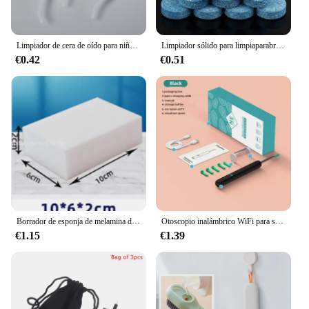
Limpiador de cera de oído para niños y adultos, jeringa removedora, herramienta para limpieza de oídos, riego
Limpiador sólido para limpiaparabrisas de coche, tabletas efervescentes, inodoro de vidrio, ventana, limpieza de parabrisas, accesorios para coche, 5 uds.
€0.42
€0.51
Borrador de esponja de melamina de 10 piezas, limpiador multifuncional de esponjas suaves absorbentes para cocina, baño, herramienta de limpieza Nano para el hogar
Otoscopio inalámbrico WiFi para selección de orejas, cámara boroscopio luminoso, limpieza de cera de los oídos, inspección Oral, cuidado de la salud, limpiador de oídos
€1.15
€1.39