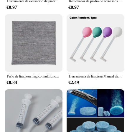
Herramienta de extracción de piedra, removedor Manual, limpieza de la boca, cuidado, cera del oído, limpiador de bolas de succión
Removedor de piedra de acero inoxidable con luz LED, herramienta para el cuidado de la limpieza de la boca, 1 piezas
€0.97
€0.97
Paño de limpieza mágico multifuncional de doble cara, trapo de alambre de Metal engrosado, cocina, aceite antiadherente, paño de cocina, toalla, herramienta de limpieza
Herramienta de limpieza Manual de piedra, removedor de estilo Manual, limpiador de succión de piedra, bola de oreja, cuidado St B1F1
€0.84
€2.49