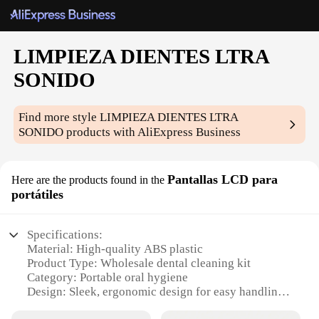
LIMPIEZA DIENTES LTRA
SONIDO
Find more style
LIMPIEZA DIENTES LTRA
SONIDO
products with AliExpress Business
Pantallas LCD para
Here are the products found in the
portátiles
Specifications:
Material: High-quality ABS plastic
Product Type: Wholesale dental cleaning kit
Category: Portable oral hygiene
Design: Sleek, ergonomic design for easy handling
Usage and Purpose: Ideal for maintaining dental