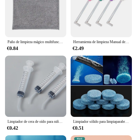
Paño de limpieza mágico multifuncional de doble cara, trapo de alambre de Metal engrosado, cocina, aceite antiadherente, paño de cocina, toalla, herramienta de limpieza
Herramienta de limpieza Manual de piedra, removedor de estilo Manual, limpiador de succión de piedra, bola de oreja, cuidado St B1F1
€0.84
€2.49
Limpiador de cera de oído para niños y adultos, jeringa removedora, herramienta para limpieza de oídos, riego
Limpiador sólido para limpiaparabrisas de coche, tabletas efervescentes, inodoro de vidrio, ventana, limpieza de parabrisas, accesorios para coche, 5 uds.
€0.42
€0.51