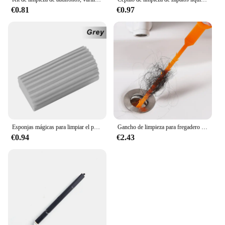
€0.81
€0.97
Esponjas mágicas para limpiar el polvo, esponja Pva, plumero para limpiar la humedad, persianas, placas base de vidrio, rejillas de ventilación, espejos y ventanas
Gancho de limpieza para fregadero de cocina, herramienta de dragado de pelo, removedor de obstrucciones de alcantarillado, accesorios de baño
€0.94
€2.43