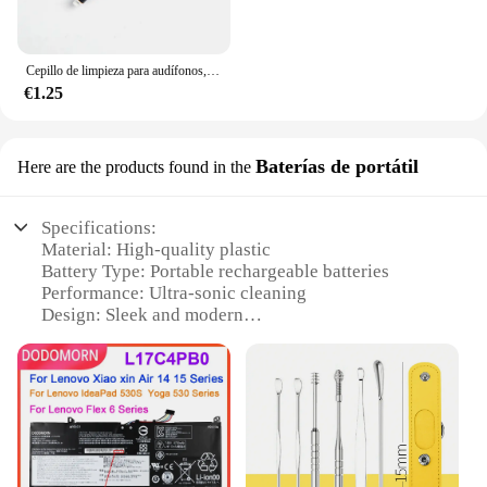
Cepillo de limpieza para audífonos, limpiador de ventilación, alambre de limpieza con imán y bucle de cera, 1-8 unidades por juego
€1.25
Baterías de portátil
Here are the products found in the
Specifications:
Material: High-quality plastic
Battery Type: Portable rechargeable batteries
Performance: Ultra-sonic cleaning
Design: Sleek and modern
Portability: Lightweight and compact
Quantity: Available in sets for sale
Features:
|Wholesale|
**Advanced Cleaning Technology**