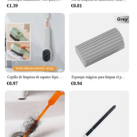
€1.39
€0.81
Cepillo de limpieza de zapatos líquido multifuncional con dispensador de jabón, cepillo de lavandería para zapatos, cepillos de fregado, cepillo limpiador de zapatos de cerdas suaves
Esponjas mágicas para limpiar el polvo, esponja Pva, plumero para limpiar la humedad, persianas, placas base de vidrio, rejillas de ventilación, espejos y ventanas
€0.97
€0.94