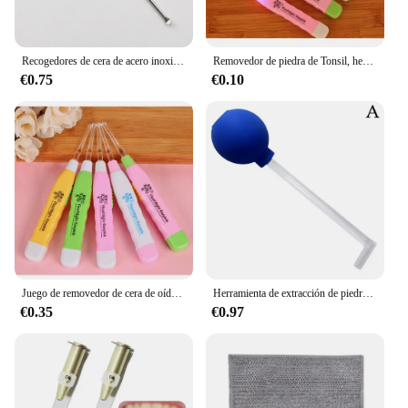
Recogedores de cera de acero inoxidable para oídos, removedor de cureta, herramienta de cuidado de cuchara, limpiador de oídos
Removedor de piedra de Tonsil, herramienta de cuidado de limpieza, irrigador de oreja de acero inoxidable, jeringa, color aleatorio, luz LED, nuevo
€0.75
€0.10
Juego de removedor de cera de oído con luz LED, irrigador de acero inoxidable, jeringa, herramienta de cuidado de limpieza, nueva amoladora, herramientas de piedra aleatorias, 1 Juego
Herramienta de extracción de piedra, removedor Manual, limpieza de la boca, cuidado, cera del oído, limpiador de bolas de succión
€0.35
€0.97