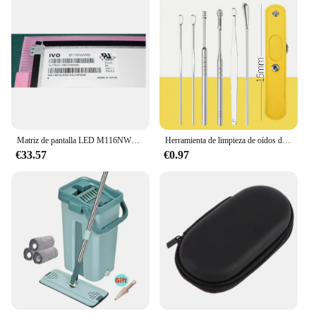
hygiene on-the-go
Performance: Advanced sonic technology for
effective cleaning
Parts and Accessories: Includes a complete set of
brush heads for diverse cleaning needs
Features:
|Wholesale|Vendors|
**Advanced Sonic Technology for Superior
Matriz de pantalla LED M116NWR6 R0 M116NWR6-R0 para ordenador portátil 11,6 "1366X768 30 pines pantalla LCD delgada mate
Herramienta de limpieza de oídos de acero inoxidable, Kit de selección de oreja y bolsa de almacenamiento, herramienta removedora de cera de oído, 1 ud.
Cleaning**
€33.57
€0.97
The LIMPIEZA DIENTES LTRA SONIDO Pantallas
LCD for portable devices is a revolutionary dental
cleaning solution that combines advanced sonic
technology with a user-friendly design. This
innovative device is specifically designed to tackle
plaque and stains, ensuring a deep and thorough
cleaning experience. The advanced sonic
technology creates vibrations that penetrate deep
into the gaps between teeth and along the gum line,
effectively removing up to 7x more plaque than
manual brushing alone.