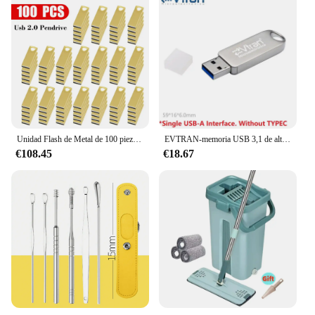
Unidad Flash de Metal de 100 piezas, Pen drive de 32GB, 16GB, 64GB, logo gratis, disco U de 8GB y 4GB
EVTRAN-memoria USB 3,1 de alta velocidad para teléfono móvil, unidad flash SSD de 460 M/s, 64G, 128G, 256G, USB 3,1, tipo c
€108.45
€18.67