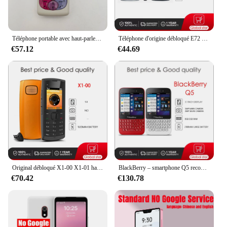
Téléphone portable avec haut-parleur et radio FM, original, 2300, 101900/1800, russe, arabe, hébreu, clavier, fabriqué en Finlande, débloqué, livraison gratuite
Téléphone d'origine débloqué E72 avec haut-parleur, appareil photo 5MP, Bluetooth, WAP, FI, clavier russe, arabe, hébreu, fabriqué en Finlande, livraison gratuite
€57.12
€44.69
Original débloqué X1-00 X1-01 haut-parleur téléphone portable russe arabe hébreu anglais clavier fabriqué en Finlande livraison gratuite
BlackBerry – smartphone Q5 reconditionné et Original débloqué, téléphone portable, 2 go + 8 go, caméra 5mp, livraison gratuite
€70.42
€130.78