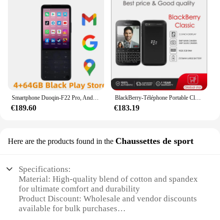
Smartphone Duoqin-F22 Pro, Android 12, écran tactile, téléphones mobiles 4G, livraison gratuite
BlackBerry-Téléphone Portable Classique Q20(-1-2-3-4) Reconditionné et Débloqué, 16 Go, 2 Go de RAM, Appareil Photo 8MP, Livraison Gratuite
€189.60
€183.19
Chaussettes de sport
Here are the products found in the
Specifications:
Material: High-quality blend of cotton and spandex
for ultimate comfort and durability
Product Discount: Wholesale and vendor discounts
available for bulk purchases
Type and Category: Sports socks, designed for