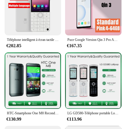
Téléphone intelligent à écran tactile F22 Pro, Google Play, Android 12, clé fongique, dactylographie, livraison gratuite, original, meilleure vente
Puce Google Version Qin 3 Pro Android 12 MTK, 3100 mA, livraison gratuite
€202.85
€167.35
HTC-Smartphone One M8 Reconditionné et Débloqué, Caméra Arrière, 16 Go/32 Go, 2 Go de RAM, 4G, 4MP, 5.0 Pouces, Livraison Gratuite
LG GD580-Téléphone portable Lollipop 3G remis à neuf, débloqué, original, simple sim 3.15 MP, 2.8 pouces, livraison gratuite
€130.99
€113.96