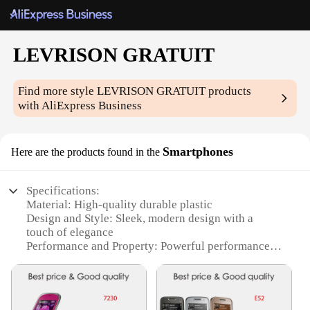
LEVRISON GRATUIT
Find more style
LEVRISON GRATUIT
products
with AliExpress Business
Smartphones
Here are the products found in the
Specifications:
Material: High-quality durable plastic
Design and Style: Sleek, modern design with a
touch of elegance
Performance and Property: Powerful performance
with a responsive touch interface
Parts and Accessories: Comes with a comprehensive
set of accessories for immediate use
Usage and Purpose: Ideal for communication,