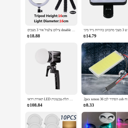
The LED 3 Modes Photography Lighting Kit is a versatile and
style, offers a range of lighting options to suit various scen
projects. The energy-efficient nature of these lights ensur
**Versatile Lighting for Every Occasion**
ירות נייד מיני
צילום צלצול אור 3 מצבים dmable סלף אור טבעת עם חצובה & טלפון לעמוד עבור tiktok וידאו חי איפור למלא מנורה
The LED 3 Modes Photography Lighting Kit is more than just a 
₪18.88
₪14.79
you covered. With three distinct modes, you can adjust the br
while its durability ensures that it can withstand the rigors o
**Ease of Use and Convenience**
The LED 3 Modes Photography Lighting Kit is designed with t
professionals. The ease of use is evident in the plug-and-play
not only accessible to individuals but also to businesses lo
functionality and convenience, making it an indispensable t
2pcs xenon
תאורת וידאו LED תלת-צבעונית Andoer 2025 60W COB תאורת צילום 2800K-6800K לשידור חי ביתי סטודיו צילום מסחרי
₪108.84
₪8.33