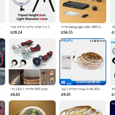
 essential tool for photographers and videographers looking to elevate their 
arios. The sleek design of the LED lights is not only aesthetically pleasing but 
es that you can work for extended periods without worrying about power consump
אורות bafang light selfie אור עבור טלפון 192, אור וידאו נטענת 3000mah, 3 מצבי אור למלא אור
סלף טבעת אור 3 מצבי עעם מנורת צילום עם 50 ס מ חצובה שליטה מרחוק עבור tiktok וידאו חי איפור למלא אור
חדש 3 מצבי מתכוונן בה selfie למלא קליפ rechargeon טלפון נייד מחשב לוח איפור
light source; it's a versatile tool that adapts to your creative needs. Whether y
₪20.24
₪56.55
₪
ightness and color temperature to suit your environment and subject matter. The 
f frequent use.
he user in mind. The set comes with everything you need to get started, maki
 setup, allowing you to focus on your craft without the hassle of complicated ins
oking to stock up on reliable lighting equipment. The LED 3 Modes Photography L
ool for anyone in the photography or videography industry.
3aa כוח הסוללה 3aa 5v הוביל רצועת רצועה 2835 60led 1 2 מ '3 מ' 4 מ '5 מ' 50cm גמיש פס אור עמיד למים סרט דיודה
מיני LED זרקור 1W IP65 שקוע Downlight מקורה 12V ניתן לעמעום ספוט אור תקרת מנורת Showcase תצוגת מדרגות תאורה
 הסתיר לבן 36 cob הוביל כיפה מפה נורה מכונית פנים לוח
₪6.62
₪9.45
₪