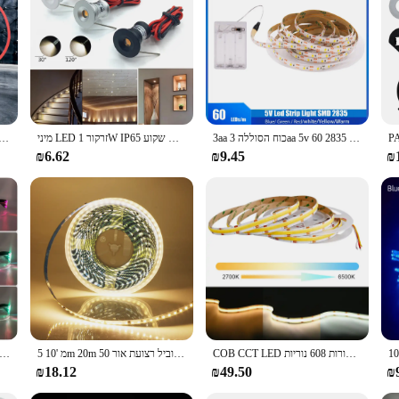
 a modern marvel that blends seamlessly with your interior design. These sleek 
décor, from minimalist to modern, adding a touch of elegance to your cabinets,
m, inviting atmosphere in your home or office.
 energy-efficient nature of these LED lights. They consume less power while p
3aa כוח הסוללה 3aa 5v הוביל רצועת רצועה 2835 60led 1 2 מ '3 מ' 4 מ '5 מ' 50cm גמיש פס אור עמיד למים סרט דיודה
מיני LED זרקור 1W IP65 שקוע Downlight מקורה 12V ניתן לעמעום ספוט אור תקרת מנורת Showcase תצוגת מדרגות תאורה
 הסתיר לבן 36 cob הוביל כיפה מפה נורה מכונית פנים לוח
e long lifespan of these LED bulbs means you can enjoy their benefits for years
₪6.62
₪9.45
₪
ting modes, allowing you to tailor the ambiance to your mood or task. Whether
 covered. Their versatility extends to various settings, making them suitable fo
workplace.
it an ideal DIY project for homeowners or a quick setup for professionals. The
rs looking to offer a high-quality, energy-efficient lighting solution to their cu
ble and stylish lighting option for a variety of settings.
COB CCT LED רצועת אורות 608 נוריות/m צפיפות גבוהה גמיש Dimmable FOB Led קלטת 2700K כדי 6500K לשינוי תאורה DC12V 24V
5 מ '10m 20m 50 מ' הוביל רצועת אור ac 220v 230v 240v ip55 2835 120 נדדות סרט גמיש חבל אורות סרט תאורה 9 צבעים קישוט הבית
משקפיים מובלים מדליקים את משקפי הסייברפאנק משקפי שמש עתידני לשנה חדשה רובוט קוספילי בר מסיבה
₪18.12
₪49.50
₪