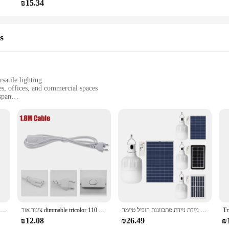
₪15.34
es
satile lighting
es, offices, and commercial spaces
span
easy installation
individual customers
any space, offering three distinct lighting modes to suit your needs. Whether y
design and modern style make it a seamless fit for contemporary interiors, whi
ze. The package includes all necessary parts, making it easy for both wholesale 
effortless installation in a variety of settings, from homes to commercial spac
נורות סולאריות מחוץ נייד 3 מצבי אור נורה סולארית ניידת ניידת מתכווננת הוביל טיימר
צינור אור dimmable tricolor עם שלט רחוק 110v/220v תאורה הוביל צינורות עבור מתקן מנורות סלון מטבח המוסך
5V USB עמעום LED הנורה 3W 10W אורות קריאת לילה מנורות קיר תליית מתכוונן לקמפינג בית נורות אור כדור B4
₪12.08
₪26.49
₪
e is built to last. The robust construction ensures that it can withstand the tes