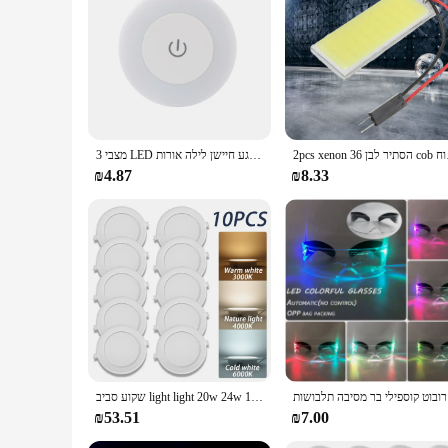
**Enhanced Illumination and Design**
Illuminate your space with the LED 3 Modes Cabinet Lighting,
statement of style. The contemporary design complements any 
and practicality, these lights are perfect for creating a war
**Energy Efficiency and Longevity**
Eco-conscious homeowners and businesses will appreciate the
2pcs xenon
3 מצבי LED מגע חיישן לילה אורות USB נטענת מגנטי בסיס קיר אורות עגול נייד עמעום לילה מנורת חדר דקור
sustainable choice for your lighting needs. Additionally, th
minimizing your environmental impact.
₪4.87
₪8.33
**Versatile Lighting Options**
The LED 3 Modes Cabinet Lighting offers three distinct ligh
bright light for reading or working, these lights have got you
the perfect lighting solution for any room in your home or 
**Ease of Installation and Wholesale Availability**
Installation is a breeze with the included hardware, making 
it's also an excellent choice for wholesale vendors and supplie
excellent addition to any lighting portfolio, providing a relia
 תלבושות
שקוע סביב light light 20w 24w הוביל תקרה מנורת 110v 220v 230 תאורה פנימית תאורה לבן חם עבור ריקון הבית
₪53.51
₪7.00