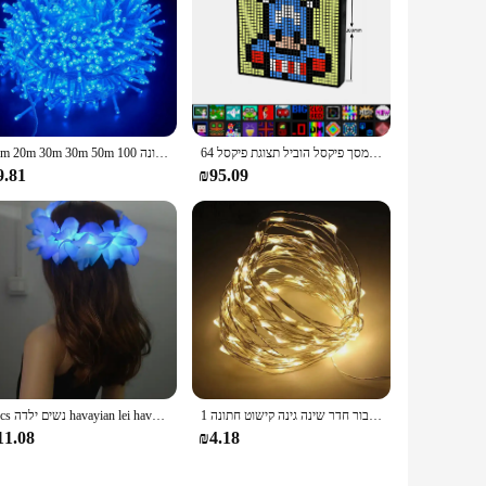
מסך פיקסל הוביל תצוגת פיקסל 64 x64 rgb הוביל תצוגת לוח מטריצה עם מסך פיקסל יצירתי
10m 20m 30m 30m 50m 100 מ 'חג המולד גרלנד אורות הוביל מחרוזת פיות אור שפסטון מנורת שולחן תאורה דקורטיבית חיצוני למסיבת חתונה
9.81
₪95.09
1 חבילת אור פיות חוט נחושת חוט אור 1/2/3/5/10 מ 'סוללה מופעל עבור חדר שינה גינה קישוט חתונה
1pcs נשים ילדה havayian lei havayian lei ראש זוהרת אור השושבינות פרח כתר זר יום הולדת מסיבת חתונה
11.08
₪4.18