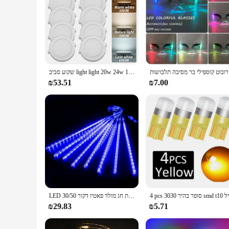
 תלבושות
שקוע סביב light light 20w 24w הוביל תקרה מנורת 110v 220v 230 תאורה פנימית תאורה לבן חם עבור ריקון הבית
₪53.51
₪7.00
LED מטאור מקלחת גשם אורות עמיד למים נופל טיפת גשם פיות מחרוזת אור למסיבת חג מולד פאטיו דקור 30/50CM
₪29.83
₪5.71