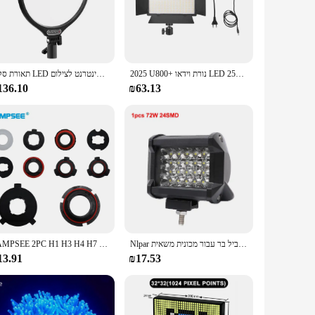
work. This kit, designed with a focus on performance and
also functional, providing ample illumination for your
tion.
2025 U800+ נורת וידאו LED לסטודיו צילום בי-צבע 2500K-8500k ניתן לכוון בעוצמה עם מעמד טריפוד רחוק להקלטת וידאו
תאורת סלפי LED בעלת 3 מצבים, קוטר גדול, ניתן לכוונון, תאורת מילוי לאיפור עם מעמד בסיס, מנורת צילום מוצקה, תאורת אינטרנט לצילום
ou're shooting a product, a portrait, or a video, this kit has
136.10
₪63.13
kit's portability makes it perfect for on-location shoots,
ng it an excellent choice for both beginners and
tallations. With its wholesale and vendor options, this kit is
ighting Kit is a testament to the perfect blend of
Nlpar רכב הוביל בר אור/עבודה מחוץ למקום המבול הוביל בר עבור מכונית משאית SUV 4 x4 סירה atv ברברה הוביל 12v פנסים פנסים
PAMPSEE 2PC H1 H3 H4 H7 H8 H9 H11 H13 9004 9005 9006 9007 880 מתאם מחזיק בסיס שקעי מייצבת עבור S2 רכב LED פנס הנורה
13.91
₪17.53