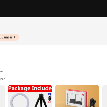
Business
re
span
t creators