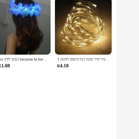
1 חבילת אור פיות חוט נחושת חוט אור 1/2/3/5/10 מ 'סוללה מופעל עבור חדר שינה גינה קישוט חתונה
1pcs נשים ילדה havayian lei havayian lei ראש זוהרת אור השושבינות פרח כתר זר יום הולדת מסיבת חתונה
11.08
₪4.18