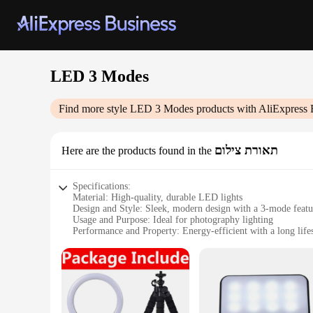
LED 3 Modes
Find more style
LED 3 Modes
products with AliExpress 
תאורת צילום
Here are the products found in the
Specifications:
Material: High-quality, durable LED lights
Design and Style: Sleek, modern design with a 3-mode featu
Usage and Purpose: Ideal for photography lighting
Performance and Property: Energy-efficient with a long life
Parts and Accessories: Comes with a set of LED lights
Applicable People: Photographers, videographers, and conten
Features:
|Vendors|
**Enhanced Lighting for Your Creativity**