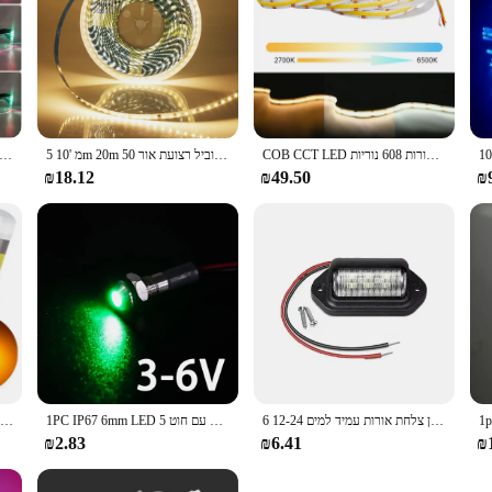
COB CCT LED רצועת אורות 608 נוריות/m צפיפות גבוהה גמיש Dimmable FOB Led קלטת 2700K כדי 6500K לשינוי תאורה DC12V 24V
5 מ '10m 20m 50 מ' הוביל רצועת אור ac 220v 230v 240v ip55 2835 120 נדדות סרט גמיש חבל אורות סרט תאורה 9 צבעים קישוט הבית
משקפיים מובלים מדליקים את משקפי הסייברפאנק משקפי שמש עתידני לשנה חדשה רובוט קוספילי בר מסיבה
₪18.12
₪49.50
₪
6 הוביל רכב מספר רישיון צלחת אורות עמיד למים 12-24v אוניברסלי משאית RV קרוון צלחת רישיון זנב צלחת לבן נורות צד
1PC IP67 6mm LED עמיד למים מתכת מחוון מנורת עם חוט 5V 12V 24V 220V אדום/צהוב/כחול/ירוק/לבן מתכת כפתור
4 pcs סופר בהיר 3030 smd t10 הוביל w5w המכונית הכיפה אור אוטומטי פינוי קריאה מנורת 12 אביזרי רכב נורה דלת 12 אביזרים לבנים 6000k
₪2.83
₪6.41
₪