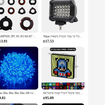
lights are not just about functionality; they are a
 shelves, or display cases. With a focus on both aesthetics
roviding bright, consistent illumination, making them a
Nlpar רכב הוביל בר אור/עבודה מחוץ למקום המבול הוביל בר עבור מכונית משאית SUV 4 x4 סירה atv ברברה הוביל 12v פנסים פנסים
PAMPSEE 2PC H1 H3 H4 H7 H8 H9 H11 H13 9004 9005 9006 9007 880 מתאם מחזיק בסיס שקעי מייצבת עבור S2 רכב LED פנס הנורה
 to come, reducing the need for frequent replacements and
13.91
₪17.53
 you need a warm, inviting glow for relaxation or a crisp,
r kitchens, offices, and living spaces, ensuring that you have
 LED 3 Modes Cabinet Lighting is not just for individual use;
stomers. With its wholesale availability, this product is an
מסך פיקסל הוביל תצוגת פיקסל 64 x64 rgb הוביל תצוגת לוח מטריצה עם מסך פיקסל יצירתי
10m 20m 30m 30m 50m 100 מ 'חג המולד גרלנד אורות הוביל מחרוזת פיות אור שפסטון מנורת שולחן תאורה דקורטיבית חיצוני למסיבת חתונה
9.81
₪95.09