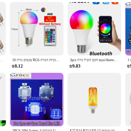
s an investment in your lighting needs. Whether you're looking to enhance the 
r expectations.
3pcs חכם הוביל נורה tuya bluetooth rgbcw אור יישום בקרת e27 220v-240v 110 צבעוני led מנורה עבור חדר שינה
16 צבעים נורה RGb הוביל ססגוניות הנורה e27 בסיס 220v תאורה ביתית דגדית 24 אווירה שליטה מרחוק אור ניאון
מבריקה במיW 5W 7W 9W 12W 15W 220V AC 12V נורת כוח קבועה לתאורת LED G4 3014 SMD
₪8.12
₪9.83
₪
E27 E14 B22 LED להבת מנורות 12W 85-265V 4 מצבי אמפולה LED להבת אפקט אור הנורה מהבהב אמולציה אש אור
2PCS 10W Actinic היברידי 3 UV 395-405NM + 6 מלכותי כחול 445NM גבוהה כוח LED אור 9-11V 900-1000mA
יח'\אריזה 3 מ "מ אור פולטת דיודות אלקט dc 2-3v הוביל דיודה ערכת מגוון רחב לבן ירוק אדום כחול כתום צהוב