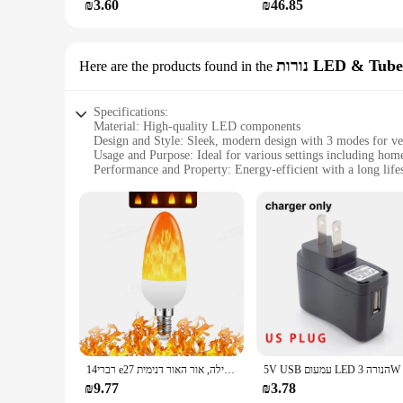
₪3.60
₪46.85
נורות LED & Tub
Here are the products found in the
Specifications:
Material: High-quality LED components
Design and Style: Sleek, modern design with 3 modes for ver
Usage and Purpose: Ideal for various settings including hom
Performance and Property: Energy-efficient with a long life
Parts and Accessories: Comes with necessary components for 
Applicable People: Suitable for both wholesale vendors and 
Features:
**Versatile Lighting Options**
The LED 3 Modes lighting fixture is a versatile addition to 
beam, this lighting solution has got you covered. The sleek 
cost savings and environmental sustainability.
**Installation Made Easy**
With the LED 3 Modes lighting fixture, installation is a bree
solutions. The lightweight design and compact size allow for 
the benefits of this innovative lighting solution.
רברי14 e27 מוביל 3 תפקיד נורה אש ב-22 מובילה תירז ב-22 מוביל תרצת ב-22 מובילה, אור האור דנימית
**Durable and Reliable**
₪9.77
₪3.78
Crafted with high-quality LED components, this lighting fixtur