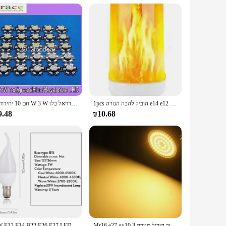
ambiance of your living room or provide focused lighting in
1pcs הוביל להבה הנורה e14 e12 b22 e27 מנורת אש הוביל הנורה 4 מצבי צד הוביל אור דינמי להבה אור 8v 265v תאורה הביתה
חם 10 יחידות 1 W 3 W מתח גבוה חם לבן/מגניב לבן לבן/טבעי לבן/אדום/ירוק/כחול/רויאל בלו LED עם pcb כוכב 20 מ"מ
9.48
₪10.68
Mr16 e27 gu10 הוביל אור זרקור הוביל מנורה 3w 7w 7w 36 54 72leds 110v 220v dc 12v 24v נקודה הוביל אור פנס פנס lampada חם/קר
3W E12 E14 B22 E26 E27 LED להבת נברשת הנורה נר 2835 SMD SMD Velas Decorativas בית תאורה להחליף 30W הלוגן מנורות