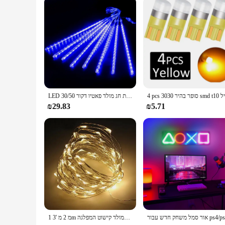
LED מטאור מקלחת גשם אורות עמיד למים נופל טיפת גשם פיות מחרוזת אור למסיבת חג מולד פאטיו דקור 30/50CM
₪29.83
₪5.71
1 מ 2 מ '3m חוט נחושת חוט הוביל מחרוזת אורות חג המולד תאורה פיות עץ חג המולד קישוט המפלגה