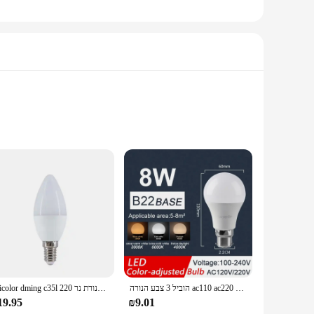
ou're looking for a warm, ambient glow or a bright, focused
le the energy-efficient LED technology ensures long-term
vendors and individual customers to set up their lighting
es. This user-friendly approach ensures that anyone can enjoy
הוביל 3 צבע הנורה ac110 ac220 e27 b22 8w-24w cct זיכרון פונקציה צבע איפוס אור עבור תאורה פנים
Tricolor dming c35l הנורה הנגרם מנורת נר 220v e27 e14 אנרגיה חיסכון סופר בהיר בועת מחודד למשוך זנב
19.95
₪9.01
t of time, providing reliable illumination for years to come.