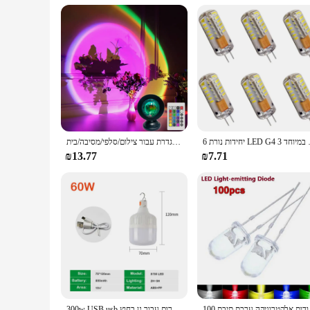
The LED 3 Modes lighting fixture is not just a purchase; it'
your office, this product is designed to meet and exceed you
6 יחידות נורת LED G4 וחד 3
מנורת הקרנה הקרנה הוביל אורות עם שלט, 16 צבעים לילה אור קשת 4 מצבים הגדרת עבור צילום/סלפי/מסיבה/בית
₪13.77
₪7.71
100 רוניקה ערכת תיבת
300w USB usb נטענת נורה קמפינג עם וו 3 מצבים תלויים אוהל עבודה אור נייד חירום עבור גן בחוץ