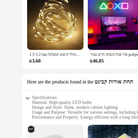
1 מ 2 מ '3m חוט נחושת חוט הוביל מחרוזת אורות חג המולד תאורה פיות עץ חג המולד קישוט המפלגה
₪3.60
₪46.85
תחת אורות קבינט
Here are the products found in the
Specifications:
Material: High-quality LED bulbs
Design and Style: Sleek, modern cabinet lighting
Usage and Purpose: Versatile for various settings, including k
Performance and Property: Energy-efficient with a long life
Parts and Accessories: Includes LED bulbs and necessary har
Applicable People: Ideal for homeowners, interior designers
Features: