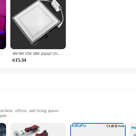
6W 9W 12W 18W ניתן לעמעום LED פנל Downlight כיכר זכוכית כיסוי אורות גבוהה בהיר תקרה שקוע מנורות AC85-265 + נהג
אור סמל משחק חדש עבור ps4/ps5 קול בקרת קול דקורטיבי עבור שחקן תחנת משחק תאורה צבעוני מסחרי הוביל
₪15.34
itchens, offices, and living spaces
span
dware for installation
, and wholesale vendors