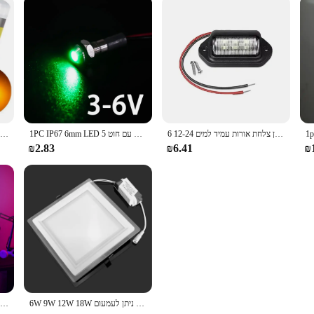
6 הוביל רכב מספר רישיון צלחת אורות עמיד למים 12-24v אוניברסלי משאית RV קרוון צלחת רישיון זנב צלחת לבן נורות צד
1PC IP67 6mm LED עמיד למים מתכת מחוון מנורת עם חוט 5V 12V 24V 220V אדום/צהוב/כחול/ירוק/לבן מתכת כפתור
4 pcs סופר בהיר 3030 smd t10 הוביל w5w המכונית הכיפה אור אוטומטי פינוי קריאה מנורת 12 אביזרי רכב נורה דלת 12 אביזרים לבנים 6000k
₪2.83
₪6.41
₪
6W 9W 12W 18W ניתן לעמעום LED פנל Downlight כיכר זכוכית כיסוי אורות גבוהה בהיר תקרה שקוע מנורות AC85-265 + נהג
אור סמל משחק חדש עבור ps4/ps5 קול בקרת קול דקורטיבי עבור שחקן תחנת משחק תאורה צבעוני מסחרי הוביל