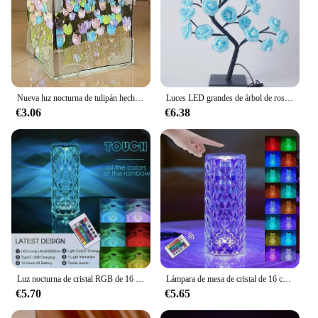
Nueva luz nocturna de tulipán hecha a mano, Material artesanal, cubo, espejo de tulipán, decoración de dormitorio, lámpara de flor de ambiente, regalo de cumpleaños del Día de San Valentín
Luces LED grandes de árbol de rosas, lámpara de mesa con enchufe USB, flor de hadas, luz nocturna para fiesta en casa, Navidad, boda, decoración de dormitorio, regalo
€3.06
€6.38
Luz nocturna de cristal RGB de 16 colores, lámpara de ambiente con carga USB táctil y Control remoto para decoración de dormitorio y sala de estar, 1 ud.
Lámpara de mesa de cristal de 16 colores, luz nocturna táctil rosa RGB para dormitorio, sala de estar, decoración de cena de fiesta (control remoto y táctil), 1 ud.
€5.70
€5.65