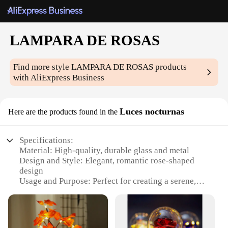
LAMPARA DE ROSAS
Find more style
LAMPARA DE ROSAS
products
with AliExpress Business
Luces nocturnas
Here are the products found in the
Specifications:
Material: High-quality, durable glass and metal
Design and Style: Elegant, romantic rose-shaped
design
Usage and Purpose: Perfect for creating a serene,
romantic ambiance
Performance and Property: Energy-efficient LED
lighting
Shape or Size or Weight or Quantity: Compact,