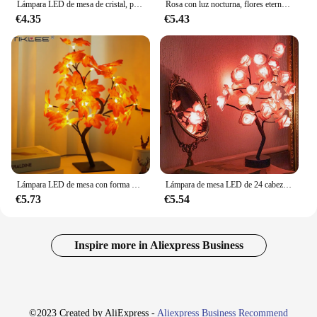
Lámpara LED de mesa de cristal, proyector de luz rosa, 3/16 colores, luz nocturna táctil, luz de ambiente de diamante romántico, USB, decoración de Bar y hogar
Rosa con luz nocturna, flores eternas hechas a mano, materiales de bricolaje, decoración del hogar, luces de Ambiente, Día de San Valentín, regalo de cumpleaños, Navidad 2024
€4.35
€5.43
Lámpara LED de mesa con forma de hoja de arce, luz de noche con forma de árbol de flores, funciona con USB, ideal para regalo, boda, fiesta, decoración de Halloween, 24 LED
Lámpara de mesa LED de 24 cabezales, árbol de flores rosas, luces nocturnas de hadas con batería Usb, luces de mesa para Navidad, decoración de dormitorio de boda
€5.73
€5.54
Inspire more in Aliexpress Business
©2023 Created by AliExpress -
Aliexpress Business Recommend