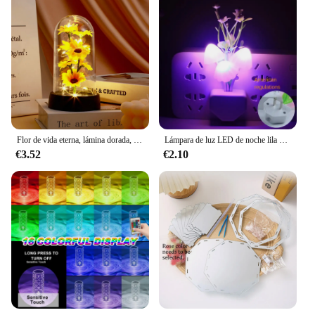
Flor de vida eterna, lámina dorada, rosa, regalo de San Valentín, regalo creativo, luz LED nocturna
Lámpara de luz LED de noche lila con enchufe de EE. UU./UE, lámpara colorida de seta rosa, iluminación nocturna romántica lila para decoración artística del hogar
€3.52
€2.10