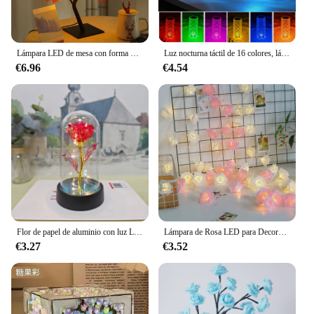
Lámpara LED de mesa con forma de hoja de arce para decoración del hogar, luz de noche con forma de flor de árbol de 24 Rosas, USB, para fiesta, Navidad, boda, dormitorio, regalo
Luz nocturna táctil de 16 colores, lámpara LED de mesa de cristal, proyector de luz rosa, luz de ambiente de diamante romántico, decoración del hogar USB
€6.96
€4.54
Flor de papel de aluminio con luz LED, flores artificiales, lámpara de noche, regalo del Día de San Valentín para novia, Rosa eterna, regalo decorativo de boda
Lámpara de Rosa LED para Decoración de mesa, luz de árbol para boda, día de la madre, decoraciones para el Día de San Valentín, regalo para niñas y mamá
€3.27
€3.52