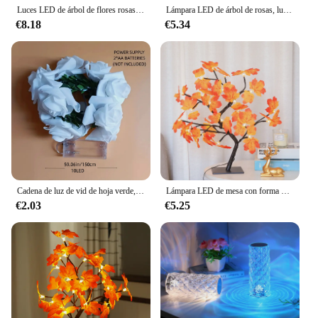
Luces LED de árbol de flores rosas, lámpara de mesa USB, luz nocturna de hoja de hadas, fiesta en casa, Navidad, boda, decoración de dormitorio, regalo hermoso
Lámpara LED de árbol de rosas, luz nocturna de flores alimentada por USB, iluminación de ambiente para fiestas navideñas, bodas, regalos, decoración del hogar para amantes
€8.18
€5.34
Cadena de luz de vid de hoja verde, Lámpara decorativa de jardín y patio, funciona con pilas, 10LED, color rosa blanco, adecuada para decoración del hogar, 1 unidad
Lámpara LED de mesa con forma de hoja de rosa, luz de hadas USB para árbol de Navidad, luces nocturnas para el hogar, bricolaje, fiesta, boda, dormitorio, decoración, regalo del día de la madre
€2.03
€5.25