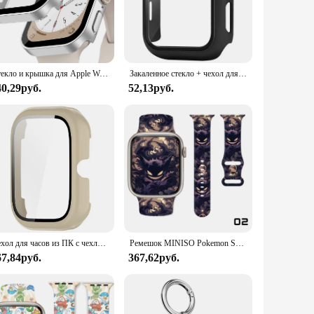
grade polycarbonate, this case offers a robust shield
us workout, the LϟK case ensures that your Apple Watch
The case's snug fit allows for easy access to all buttons and
Стекло и крышка для Apple Watch Ultra 2, 49 мм, фотоэлемент 45 мм, 41 мм, 44 мм, 40 мм, закаленное защитное стекло для экрана iWatch серии 7, 8, 9, SE, 6
Закаленное стекло + чехол для Apple Watch Series 9 8 7 41 мм 45 мм Correas Pc Бампер Защитная крышка для экрана Watch 6 5 4 Se 44 мм 40 мм
bilities, safeguarding your device's display from scratches
40,29руб.
52,13руб.
ur Apple Watch remains comfortable to wear throughout the
it suitable for a variety of scenarios, from casual outings to
Чехол для часов из ПК с чехлом-бампером из закаленного стекла, пылезащитная пленка для экрана часов, защита от царапин для Honor Choice Haylou Watch
Ремешок MINISO Pokemon Series 2 с принтом для Apple Watch 10 9 8 7, силиконовый ремешок, сменный браслет для iWatch 46 мм 44 мм 42 мм 40 мм
67,84руб.
367,62руб.