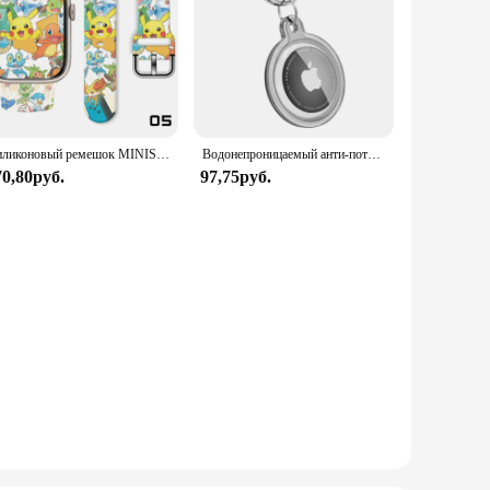
Силиконовый ремешок MINISO Pikachu для Apple Watch 10 9 8 7 SE, спортивный сменный Браслет для iWatch 45 мм 44 мм 42 мм 41 мм
Водонепроницаемый анти-потерянный брелок-держатель, прозрачный чехол из ТПУ для Apple Airtag, собака, кошка, ошейник для домашних животных, трекер для ключей, защитный полный чехол
70,80руб.
97,75руб.