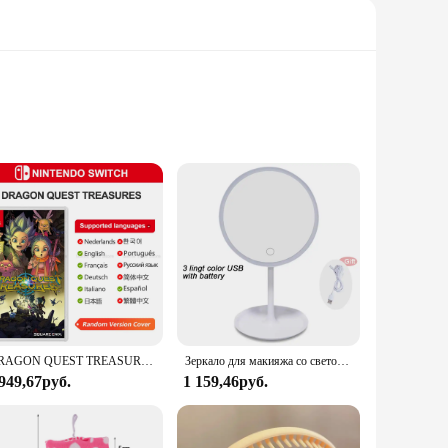
ffers unparalleled protection for your Apple Watch against
ign brings a touch of whimsy to your daily routine.
ible nature make it a perfect fit for various Apple Watch
 statement. Its unique design, inspired by beloved animated
DRAGON QUEST TREASURES Nintendo Switch игры 100% оригинальная карточка для физических игр, ролевой экшн-жанр для Switch OLED Lite
Зеркало для макияжа со светодиодной подсветкой, 3 режима
 949,67руб.
1 159,46руб.
lection of animated character figurines that add a playful
and delightful gift that's sure to be appreciated.