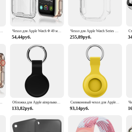
 who value both style and protection for their Apple Watch. Crafted from high-
s. Whether you're navigating through a crowded street or engaging in a rigoro
minimalist design that aligns perfectly with the aesthetic of your Apple Watch. 
pple Watch Ultra 49 мм, корпуса для умных часов, бампер для ПК + защита экрана, закаленное покрытие, аксессуары для iwatch Ultra2 9 8 7
Чехол для Apple Watch Φ 49 мм 44 мм 40 мм 45 мм 41 мм 42 мм 38 мм, защита экрана, силиконовый бампер, apple watch series ultra 9 8 7 se
Чехол для Apple Watch Series 10 42 мм 46 мм, жесткая Защитная пленка для IWatch S10 Series 10, ударопрочный бампер, защитный чехол
ance. The included screen protector further enhances the case's protective capa
54,44руб.
255,89руб.
3
 about convenience. The case is lightweight and unobtrusive, ensuring that yo
l, this case is the ideal companion for your Apple Watch. Its versatility makes 
cted and stylish at all times.
 7 41 мм 45 мм полный бампер из ТПУ чехол для Iwatch Серия 6 5 4 se 44 мм 40 мм 42 мм 38 мм
Обложка для Apple airярлыков чехол жидкий силиконовый защитный чехол Аксессуары для трекера с защитой от царапин брелок для ключей
Силиконовый чехол для Apple Airtags, защитный чехол, аксессуары для трекера, брелок с защитой от царапин, чехол для Apple Air tag
133,82руб.
93,14руб.
1