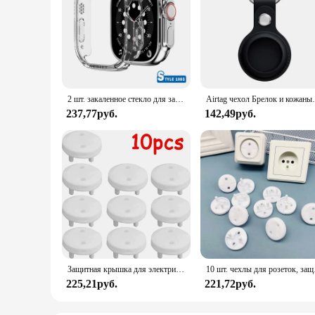
2 шт. закаленное стекло для защиты экрана + защитный чехол для Apple Watch Ultra 49 мм для Hello Watch 3 Plus HK9 Ultra 2 аксессуары
Airtag чехол Брелок и кожаный держат
237,77руб.
142,49руб.
Защитная крышка для электрической розетки, Белый защитный чехол для ухода за ребенком, с защитой от поражения электрическим током
10 шт. чехлы для розет
225,21руб.
221,72руб.