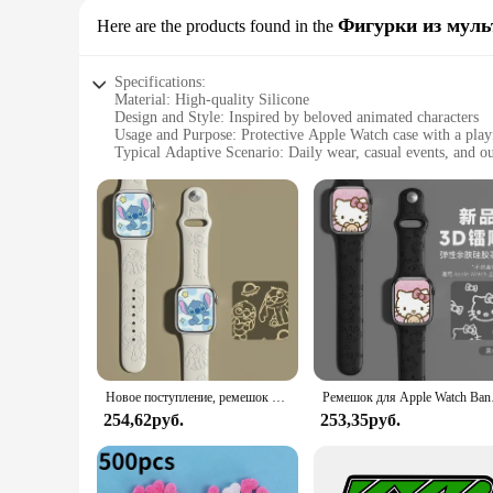
Фигурки из мул
Here are the products found in the
Specifications:
Material: High-quality Silicone
Design and Style: Inspired by beloved animated characters
Usage and Purpose: Protective Apple Watch case with a playf
Typical Adaptive Scenario: Daily wear, casual events, and ou
Shape or Size: Designed to fit various Apple Watch models
Performance and Property: Durable and easy to clean
Features:
|Wholesale|Vendors|
**Unmatched Protection and Style**
The LϟK Apple Watch Case is not just an accessory; it's a sta
scratches, bumps, and minor drops. Its durable material ensu
**Versatile and Adaptable**
This case is designed to adapt to your lifestyle, whether you'
models, ensuring that your device remains snug and secure. T
Новое поступление, ремешок Disney Stitch для Apple Watch, ремешок 38 мм, 40 мм, 41 мм, 42 мм, 43 мм, 44 мм, силиконовый спортивный браслет в стиле аниме IWatch 8 Ultra
Ремешок для Apple Wat
characters, is sure to turn heads and spark conversations.
254,62руб.
253,35руб.
**A Gift for Apple Watch Enthusiasts**
Looking for a thoughtful gift for an Apple Watch aficionado? 
touch to your Apple Watch. Whether you're looking to surprise