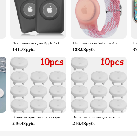
ель Air Tag, защитный трекер чехол с кольцом для ключей для Apple airтеги
Чехол-кошелек для Apple Airtag, тонкий размер карты, защитный чехол для держателя Air tag, кошелек, GPS-трекер, чехол для Airtag, держатели локатора
Плетеная петля Solo для Apple AirTags, детский браслет с защитой от царапин, аксессуары для Airtag, держатель GPS-трекера, браслет для часов
141,78руб.
188,98руб.
3
ок, защита для детей, защита от поражения электрическим током, белые вилки с электрическим током, защитная крышка
Защитная крышка для электрической розетки, Белый защитный чехол для ухода за ребенком, с защитой от поражения электрическим током
Защитная крышка для электрической розетки, Белый защитный чехол для ухода за ребенком, с защитой от поражения электрическим током
216,48руб.
216,48руб.