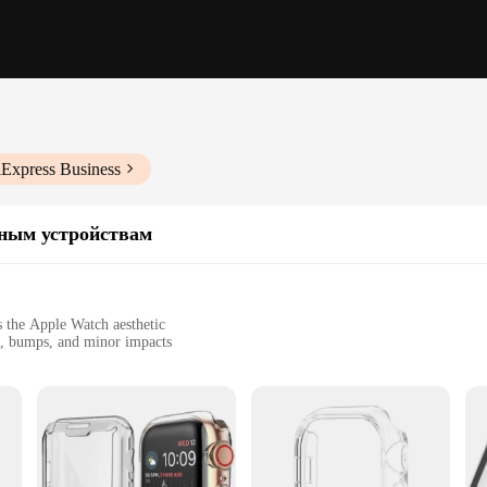
iExpress Business
ным устройствам
s the Apple Watch aesthetic
s, bumps, and minor impacts
 easy access to all buttons and ports
onal protection