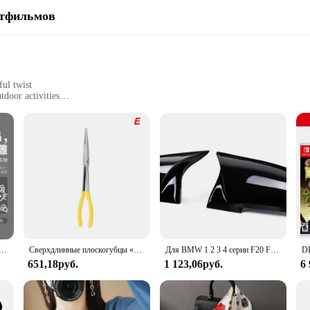
ьтфильмов
ul twist
tdoor activities
tement of personality and style. Crafted from high-quality silicone, this case o
res that your device remains safe and secure, while the vibrant and playful des
re at work, out for a run, or enjoying a casual day out. Its lightweight and flex
he LϟK Apple Watch Case is not just about protection; it's also about making a
ch Band 45 мм 44 мм 42 мм 41 мм 38 мм 49 мм 40 мм, силиконовый браслет с гравировкой для Iwatch 8 Ultra 7 Se
Сверхдлинные плоскогубцы «сделай сам», прямой строительный механизм, ручные инструменты для снятия, гаечные ключи, зажимы, набор для ухода за автомобилем, автомобильные аксессуары
Для BMW 1 2 3 4 серии F20 F30 F31 F32 F36 2012 - UP 320i 328i 330d 335i M3 M4 Сменный стиль крышки зеркала из углеродного волокна
651,18руб.
1 123,06руб.
6
The LϟK Apple Watch Case is the perfect choice. It's not just a case; it's a col
 a friend, family member, or even a vendor or supplier, this case is a versatile 