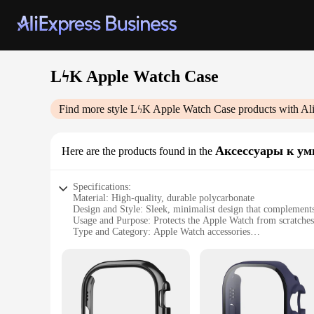
LϟK Apple Watch Case
Find more style
LϟK Apple Watch Case
products with Al
Аксессуары к ум
Here are the products found in the
Specifications:
Material: High-quality, durable polycarbonate
Design and Style: Sleek, minimalist design that complement
Usage and Purpose: Protects the Apple Watch from scratche
Type and Category: Apple Watch accessories
Performance and Property: Provides a snug fit that allows for
Parts and Accessories: Includes a screen protector for additi
Features:
|Wholesale|Vendors|
**Enhanced Protection for Your Apple Watch**