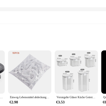
olutions. Its robust construction, crafted from high-quality Kunststoff materia
ly aesthetically pleasing but also serves as a deterrent to potential intruders. 
about convenience. The Kunststoff box 25x5x5 is designed to be easily accessible,
lution for those who require a secure storage option without compromising on spa
os, from travel to daily use.
Kunststoff 28cm Kuchen Plattenspieler rotierenden Kuchen Teig Gebäck dekorieren Creme stehen Drehtisch DIY Pfanne Back zubehör
Einweg-Lebensmittel abdeckung Plastikfolie elastische Lebensmittel deckel für Obstschalen Tassen Kappen Lagerung Küche frisch halten Sparer Tasche 500 stücke
Versiegelte Gläser Küche Getreide Lagerung Organizer Große Tank Kunststoff Feuchtigkeit-beständig Lagerung Box Haushalt Gewürz Gläser Set
€2.98
€3.53
€
toff box 25x5x5 is available in sets for wholesale and retail vendors. This makes