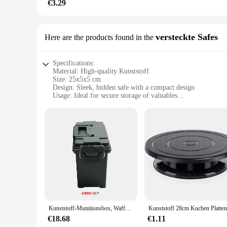
€3.29
versteckte Safes
Here are the products found in the
Specifications:
Material: High-quality Kunststoff
Size: 25x5x5 cm
Design: Sleek, hidden safe with a compact design
Usage: Ideal for secure storage of valuables
Performance: Durable and resistant to tampering
Quantity: Available in sets for wholesale and retail vendors
Features:
**Unmatched Security and Convenience**
The Kunststoff box 25x5x5 is a testament to modern security s
and tampering. The sleek design of this hidden safe is not on
to any space, whether it's a home, office, or vehicle.
**Versatile and User-Friendly**
This versatile product is not just about security; it's also 
minimal effort. The hidden safe's design makes it an ideal so
easily transported, making it suitable for a variety of scenari
Kunststoff-Munitionsbox, Waffen, sichere Aufbewahrung, Munitionsdose, leicht, hochfest, Munitionszubehör, Kiste, Aufbewahrungskoffer, Bullet-Sicherheitsbox
**Tailored for Vendors and Suppliers**
€18.68
€1.11
Recognizing the need for secure storage solutions, the Kunsts