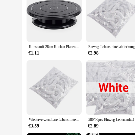
These gift boxes are not just limited to festive occasions; t
a practical storage solution, these boxes are adaptable to you
your items are securely contained. The boxes are also lightw
Kunststoff 28cm Kuchen Plattenspieler rotierenden Kuchen Teig Gebäck dekorieren Creme stehen Drehtisch DIY Pfanne Back zubehör
Einweg-Lebens
€1.11
€2.98
Wiederverwendbare Lebensmittel Wrap Lagerung Abdeckungen Taschen Für Schüssel Elastische Platte Silikon Deckel Abdeckung Küche Obst Kunststoff Frische-Halten Dichtung
€3.59
€2.89