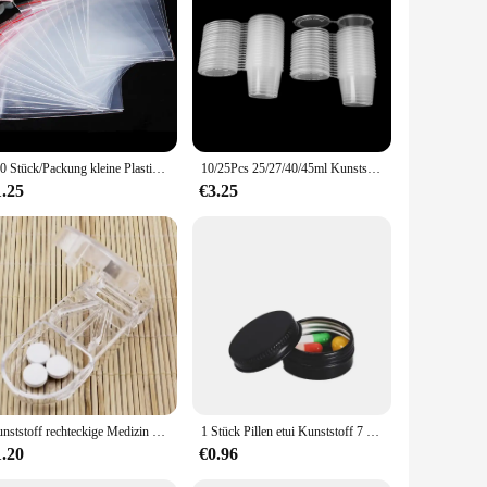
ty event, hosting a corporate gathering, or simply looking for
s, or cosmetics, while the durable construction ensures that
for various settings.
100 Stück/Packung kleine Plastiktüten mit Reißverschluss, wiederverschließbare transparente Beutel, Schuhbeutel, Vakuum-Aufbewahrungsbeutel, transparente Poly-Beutel, Dicke 0,05 mm
10/25Pcs 25/27/40/45ml Kunststoff Imbiss Sauce Tasse Container Lebensmittel Box Mit klappdeckel Pigment Farbe Box Palette Einweg Box
1.25
€3.25
Kunststoff rechteckige Medizin schneider Teiler Medizin Spender Medizin Breaker, um ältere Box zu senden
1 Stück Pillen etui Kunststoff 7 Tage Tablette Candy Box tragbarer Aufbewahrung halter Reise veranstalter Pillen spender Behälter Aufbewahrung boxen
1.20
€0.96