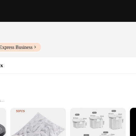
Express Business
ox
s
es, crafting materials, or personal belongings
t, suitable for various storage needs
nsuring long-lasting use