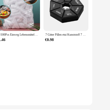
50/100Pcs Einweg Lebensmittel Abdeckung Kunststoff Wrap Elastische Essen Deckel Schalen Kappen Lagerung Küche Lebensmittel Frisch Halten Saver tasche
7 Gitter Pillen etui Kunststoff 7 Tage Candy Box tragbare Aufbewahrung stable tten halter Reise veranstalter Spender behälter
1.46
€0.98