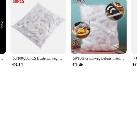
hrungsbox aus Kunststoff, durchsichtig, rechteckig, Perlen-Organizer mit Deckel für Buntstifte, Basteln, Bobby Pin-Halter
50/100/200PCS Bunte Einweg Lebensmittel Abdeckung Lebensmittel Grade Obst Frische-halten Plastiktüte Transparente Kunststoff Tasche farbe Frischhaltefolie
50/100Pcs Einweg Lebensmittel Abdeckung Kunststoff Wrap Elastische Essen Deckel Schalen Kappen Lagerung Küche Lebensmittel Frisch Halten Saver tasche
€3.11
€1.46
€