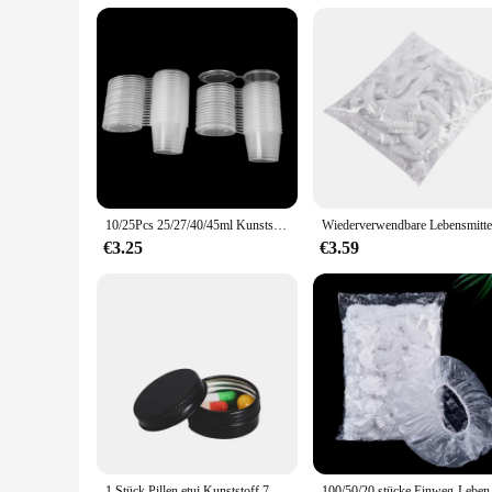
customers a reliable and discreet storage solution. Whether yo
availability ensures that you can offer your customers a com
10/25Pcs 25/27/40/45ml Kunststoff Imbiss Sauce Tasse Container Lebensmittel Box Mit klappdeckel Pigment Farbe Box Palette Einweg Box
€3.25
€3.59
1 Stück Pillen etui Kunststoff 7 Tage Tablette Candy Box tragbarer Aufbewahrung halter Reise veranstalter Pillen spender Behälter Aufbewahrung boxen
100/50/20 stücke Einweg-Lebe