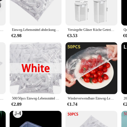
ty and style combined. Its compact size makes it an ideal choice for those who
 materials, this box is designed to fit seamlessly into any environment. The sl
ddition to your storage arsenal.
Kunststoff 28cm Kuchen Plattenspieler rotierenden Kuchen Teig Gebäck dekorieren Creme stehen Drehtisch DIY Pfanne Back zubehör
Einweg-Lebensmittel abdeckung Plastikfolie elastische Lebensmittel deckel für Obstschalen Tassen Kappen Lagerung Küche frisch halten Sparer Tasche 500 stücke
Versiegelte Gläser Küche Getreide Lagerung Organizer Große Tank Kunststoff Feuchtigkeit-beständig Lagerung Box Haushalt Gewürz Gläser Set
t to last. It is resistant to wear and tear, ensuring that your items remain safe
 for both personal and professional use. Its robustness also means that it can be 
€2.98
€3.53
€
rsatile tool that can be used in a variety of scenarios. Its compact size makes it
ng for a practical storage solution, this box is designed to meet your needs. Its
torage solution; it's a tool that simplifies your life.
Wiederverwendbare Lebensmittel Wrap Lagerung Abdeckungen Taschen Für Schüssel Elastische Platte Silikon Deckel Abdeckung Küche Obst Kunststoff Frische-Halten Dichtung
500/50pcs Einweg-Lebensmittel abdeckung Obst Lebensmittel abdeckung elastische Kunststoff-Dusch haube Lebensmittel qualität Aufbewahrung tasche Küchen organisator Frisch halte folie
Wiederverwendbare Einweg-Lebensmittelabdeckung aus Kunststoff, langlebige, elastische Lebensmitteldeckel für Schüsseln, elastische Tellerabdeckungen für die Küche, Lebensmittelschoner-Tasche
€2.89
€1.74
€