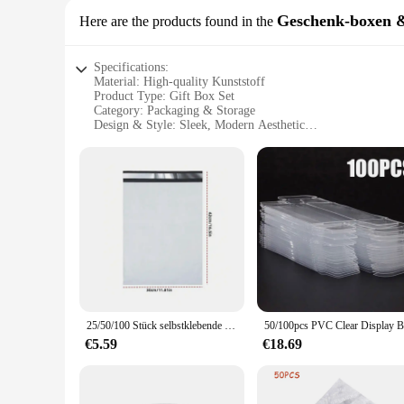
Geschenk-boxen 
Here are the products found in the
Specifications:
Material: High-quality Kunststoff
Product Type: Gift Box Set
Category: Packaging & Storage
Design & Style: Sleek, Modern Aesthetic
Usage & Purpose: Ideal for Gift-Giving
Shape & Size: 25x5x5 cm Compact Design
Performance & Property: Durable and Lightweight
Features:
**Versatile Gift-Giving Solution**
The Kunststoff box 25x5x5 is a versatile gift-giving solution
family, these boxes are perfect for showcasing your gifts in 
durable and lightweight nature of the Kunststoff material guar
**Ideal for Wholesale & Vendor Needs**
25/50/100 Stück selbstklebende Versiegelungs-Express-Logistik-Versandtasche, wasserdichte und staubdichte Verpackungsbeutel, Geschenkverpackung und Versandtasche
For vendors and suppliers, the Kunststoff box 25x5x5 is an e
bulk, ensuring consistency and efficiency in your business op
€5.59
€18.69
size and design make it easy to brand and label your produc
**Perfect for Various Scenarios**