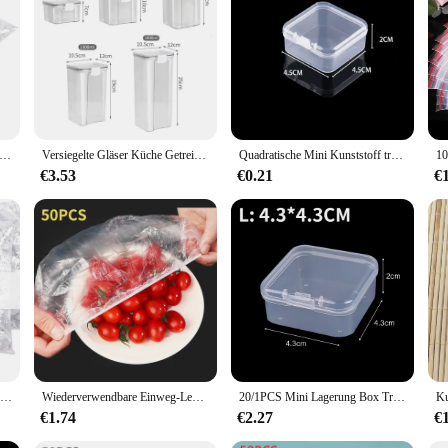
hey are suitable for a wide range of scenarios. Whether you're organizing a chari
r needs. The 25x5x5 cm size is ideal for small gifts, such as jewelry, accessorie
eight, making them easy to carry and transport, making them a practical choice 
mittel abdeckung Plastikfolie elastische Lebensmittel deckel für Obstschalen Tassen Kappen Lagerung Küche frisch halten Sparer Tasche 500 stücke
Versiegelte Gläser Küche Getreide Lagerung Organizer Große Tank Kunststoff Feuchtigkeit-beständig Lagerung Box Haushalt Gewürz Gläser Set
Quadratische Mini Kunststoff transparente Aufbewahrung sbox Schmuck Ohrringe Ringe Perlen Veranstalter Fall kleine Gegenstände Werkzeuge Kleinigkeiten Container Box
€3.53
€0.21
€
500/50pcs Einweg-Lebensmittel abdeckung Obst Lebensmittel abdeckung elastische Kunststoff-Dusch haube Lebensmittel qualität Aufbewahrung tasche Küchen organisator Frisch halte folie
Wiederverwendbare Einweg-Lebensmittelabdeckung aus Kunststoff, langlebige, elastische Lebensmitteldeckel für Schüsseln, elastische Tellerabdeckungen für die Küche, Lebensmittelschoner-Tasche
20/1PCS Mini Lagerung Box Transparent Kunststoff Schmuck Lagerung Box Container Tragbare Ohrring Ring Ohrstöpsel Verpackung Lagerung Fall
€1.74
€2.27
€