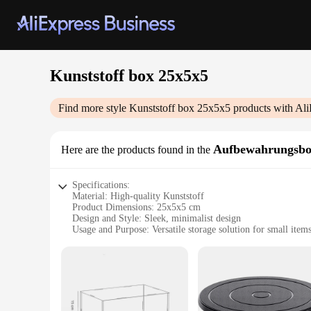
Kunststoff box 25x5x5
Find more style
Kunststoff box 25x5x5
products with Ali
Aufbewahrungsb
Here are the products found in the
Specifications:
Material: High-quality Kunststoff
Product Dimensions: 25x5x5 cm
Design and Style: Sleek, minimalist design
Usage and Purpose: Versatile storage solution for small item
Typical Adaptive Scenario: Ideal for organizing office suppli
Shape or Size or Weight or Quantity: Compact and lightweigh
Performance and Property: Durable and sturdy construction e
Features:
|Vendors|