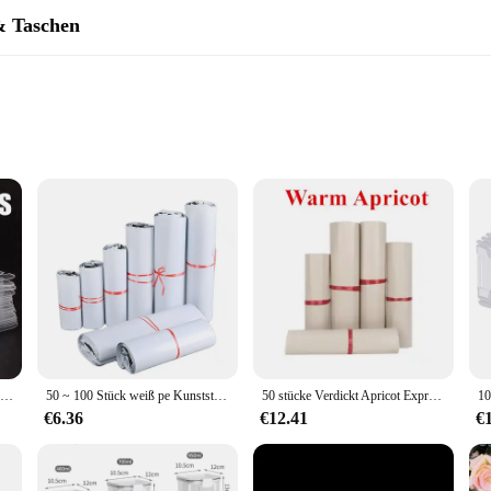
& Taschen
 that caters to various occasions. Whether you're celebrating birthdays, annivers
style. The sleek, modern design ensures that your presents stand out, while the 
antees that your gifts are protected during transit, ensuring they arrive in pris
50/100pcs PVC Clear Display Box für 1: 64 Spielzeug auto Modell staub dichte Vitrine Box fit Tomica Limited Vintage Hot wheels und Streichholz schachtel
50 ~ 100 Stück weiß pe Kunststoff Versand verpackung Tasche Poly Mailer T-Shirt Rock Jacke Weihnachten Hochzeit Geschenk box Versand Express Beutel
50 stücke Verdickt Apricot Express Kurier Taschen Kunststoff Selbst-Abdichtung Klebstoff Poly Umschlag Kleidung T-shirt Box Verschiffen Beutel
ssential tool for packaging and presenting your products. The wholesale availab
erations. The sets of boxes are available for sale, making it convenient for yo
€6.36
€12.41
€
ts, enhancing your professional image and streamlining your packaging process.