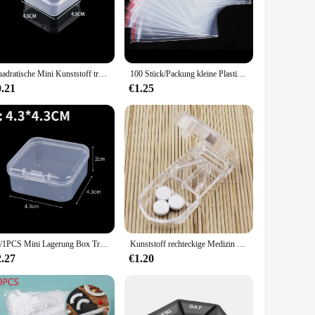
 value space-saving storage solutions. Whether you're
eek, minimalist design not only looks great but also ensures
Quadratische Mini Kunststoff transparente Aufbewahrung sbox Schmuck Ohrringe Ringe Perlen Veranstalter Fall kleine Gegenstände Werkzeuge Kleinigkeiten Container Box
100 Stück/Packung kleine Plastiktüten mit Reißverschluss, wiederverschließbare transparente Beutel, Schuhbeutel, Vakuum-Aufbewahrungsbeutel, transparente Poly-Beutel, Dicke 0,05 mm
 and secure. The sturdy construction means that the box can
stacked, making it an efficient solution for those with limited
0.21
€1.25
 easy to transport, making it perfect for those on the go.
 lightweight nature also makes it easy to handle, ensuring
20/1PCS Mini Lagerung Box Transparent Kunststoff Schmuck Lagerung Box Container Tragbare Ohrring Ring Ohrstöpsel Verpackung Lagerung Fall
Kunststoff rechteckige Medizin schneider Teiler Medizin Spender Medizin Breaker, um ältere Box zu senden
2.27
€1.20