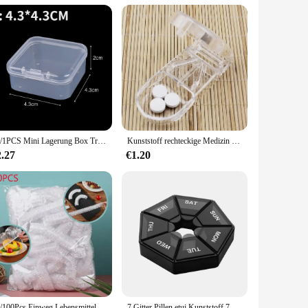
ake it a valuable addition to your inventory. The wholesale
20/1PCS Mini Lagerung Box Transparent Kunststoff Schmuck Lagerung Box Container Tragbare Ohrring Ring Ohrstöpsel Verpackung Lagerung Fall
Kunststoff rechteckige Medizin schneider Teiler Medizin Spender Medizin Breaker, um ältere Box zu senden
2.27
€1.20
50/100Pcs Einweg Lebensmittel Abdeckung Kunststoff Wrap Elastische Essen Deckel Schalen Kappen Lagerung Küche Lebensmittel Frisch Halten Saver tasche
7 Gitter Pillen etui Kunststoff 7 Tage Candy Box tragbare Aufbewahrung stable tten halter Reise veranstalter Spender behälter