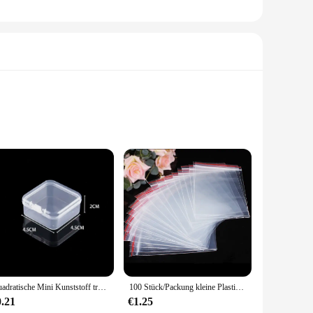
l, ensures that your valuables are safeguarded against theft
Its compact size of 25x5x5 cm makes it an unobtrusive addition
 allowing you to store and retrieve your valuables with
ce or style. Its lightweight nature ensures that it can be
Quadratische Mini Kunststoff transparente Aufbewahrung sbox Schmuck Ohrringe Ringe Perlen Veranstalter Fall kleine Gegenstände Werkzeuge Kleinigkeiten Container Box
100 Stück/Packung kleine Plastiktüten mit Reißverschluss, wiederverschließbare transparente Beutel, Schuhbeutel, Vakuum-Aufbewahrungsbeutel, transparente Poly-Beutel, Dicke 0,05 mm
0.21
€1.25
 it an ideal choice for those looking to offer their