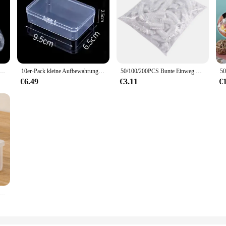
nsmittel abdeckung Lebensmittel qualität Obst Gemüse Aufbewahrung tasche elastische Plastiktüte Schüssel Tasse Küche frische Aufbewahrung tasche
10er-Pack kleine Aufbewahrungsbox aus Kunststoff, durchsichtig, rechteckig, Perlen-Organizer mit Deckel für Buntstifte, Basteln, Bobby Pin-Halter
50/100/200PCS Bunte Einweg Lebensmittel Abdeckung Lebensmittel Grade Obst Frische-halten Plastiktüte Transparente Kunststoff Tasche farbe Frischhaltefolie
€6.49
€3.11
€
Bleistift box mit großer Kapazität stapelbar durchscheinende klare Stift box Aufbewahrung organisator Box Home Office-Zubehör