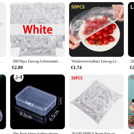
u're a retailer, vendor, or supplier, this product's durability and ease of use m
petitive price point without compromising on quality.
Wiederverwendbare Lebensmittel Wrap Lagerung Abdeckungen Taschen Für Schüssel Elastische Platte Silikon Deckel Abdeckung Küche Obst Kunststoff Frische-Halten Dichtung
500/50pcs Einweg-Lebensmittel abdeckung Obst Lebensmittel abdeckung elastische Kunststoff-Dusch haube Lebensmittel qualität Aufbewahrung tasche Küchen organisator Frisch halte folie
Wiederverwendbare Einweg-Lebensmittelabdeckung aus Kunststoff, langlebige, elastische Lebensmitteldeckel für Schüsseln, elastische Tellerabdeckungen für die Küche, Lebensmittelschoner-Tasche
€2.89
€1.74
€
nsmittel abdeckung Lebensmittel qualität Obst Gemüse Aufbewahrung tasche elastische Plastiktüte Schüssel Tasse Küche frische Aufbewahrung tasche
10er-Pack kleine Aufbewahrungsbox aus Kunststoff, durchsichtig, rechteckig, Perlen-Organizer mit Deckel für Buntstifte, Basteln, Bobby Pin-Halter
50/100/200PCS Bunte Einweg Lebensmittel Abdeckung Lebensmittel Grade Obst Frische-halten Plastiktüte Transparente Kunststoff Tasche farbe Frischhaltefolie