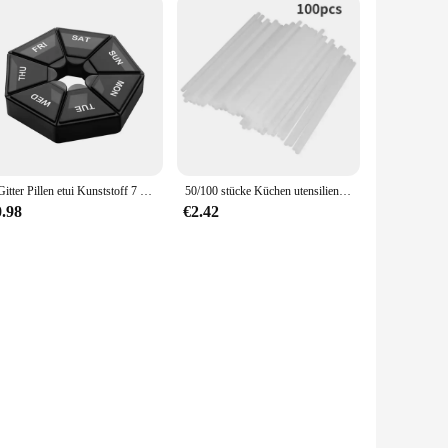
7 Gitter Pillen etui Kunststoff 7 Tage Candy Box tragbare Aufbewahrung stable tten halter Reise veranstalter Spender behälter
50/100 stücke Küchen utensilien 10/15cm hohle Kunststoff Lutscher Stick Cake Pops Zubehör Back geschirr Essbar Hausgarten
0.98
€2.42