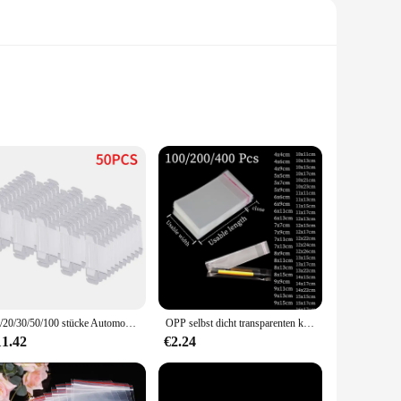
aries, or looking for a thoughtful present for friends and
compact size makes it easy to transport and store. The
tine condition.
10/20/30/50/100 stücke Automodell Spielzeug Vitrine staub dichte Aufbewahrung boxen Kunststoff durchsichtige Schutzhülle für Dekoration Geschenk
OPP selbst dicht transparenten kunststoff beutel, cellophan, selbst-adhesive verpackung, schmuck, süßigkeiten, cookies, geschenk verpackung tasche
ility of these boxes allows you to package your items in
u to stock up on the quantities you need. The boxes' uniform
11.42
€2.24