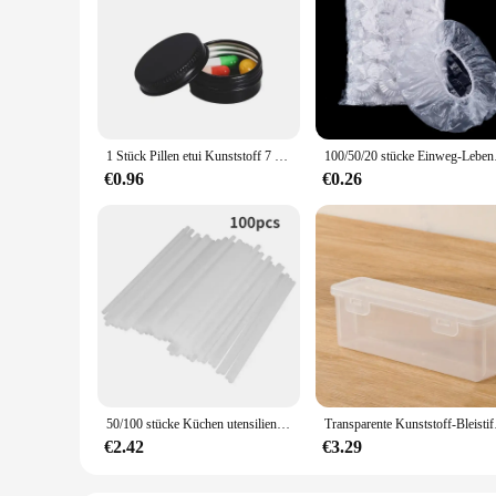
1 Stück Pillen etui Kunststoff 7 Tage Tablette Candy Box tragbarer Aufbewahrung halter Reise veranstalter Pillen spender Behälter Aufbewahrung boxen
100/50/20 stücke Einweg-Lebe
€0.96
€0.26
50/100 stücke Küchen utensilien 10/15cm hohle Kunststoff Lutscher Stick Cake Pops Zubehör Back geschirr Essbar Hausgarten
Transparente Kunststoff-
€2.42
€3.29