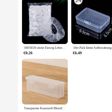
100/50/20 stücke Einweg-Lebensmittel abdeckung Lebensmittel qualität Obst Gemüse Aufbewahrung tasche elastische Plastiktüte Schüssel Tasse Küche frische Aufbewahrung tasche
10er-Pack kleine Aufbewa
€0.26
€6.49
Transparente Kunststoff-Bleistift box mit großer Kapazität stapelbar durchscheinende klare Stift box Aufbewahrung organisator Box Home Office-Zubehör