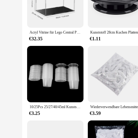
**Efficient Storage Solution**
The Kunststoff box 25x5x5 is a perfect example of practicali
looking to declutter your workspace or organize your crafting
that the box blends in with any decor, making it a versatile a
**Durable and Reliable**
Acryl Vitrine für Lego Central Perk Showcase Freunde Cafe 13,8 staub dichte klare Vitrine (9,8x5,9 x Zoll/35 × 25 × 15cm)
Crafted from high-quality Kunststoff, this storage box is buil
withstand the rigors of daily use, making it a reliable choice
€32.35
€1.11
storage space.
**Versatile and Convenient**
The Kunststoff box 25x5x5 is not just a storage box; it's a ve
Whether you're a vendor, a wholesaler, or an individual looki
that you can move it around with ease. This box is not just a s
10/25Pcs 25/27/40/45ml Kunststoff Imbiss Sauce Tasse Container Lebensmittel Box Mit klappdeckel Pigment Farbe Box Palette Einweg Box
€3.25
€3.59