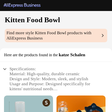
Kitten Food Bowl
Find more style
Kitten Food Bowl
products with
AliExpress Business
katze Schalen
Here are the products found in the
Specifications:
Material: High-quality, durable ceramic
Design and Style: Modern, sleek, and stylish
Usage and Purpose: Designed specifically for
kittens' nutritional needs
Typical Adaptive Scenario: Ideal for homes with
multiple kittens or for fostering
Shape or Size or Weight or Quantity: Available in
sets of 1, 2, or 4, catering to various needs