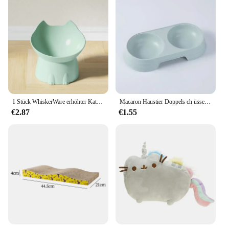
1 Stück WhiskerWare erhöhter Katzennapf, erhöhter Futternapf aus Kunststoff mit kippbarem Rand, Nackenschutz für Katzenfutter
Macaron Haustier Doppels ch üssel Kunststoff Kätzchen Hundefutter Trink tablett Feeder Katze Fütterung Haustier liefert Zubehör Haustier Produkte Hunden apf
€2.87
€1.55