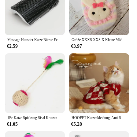
Massage Haustier Katze Bürste Ecke Kratzen Haaren tfernung Schönheit saubere Eck bürste abnehmbaren Kamm für Kätzchen Katze Kratzer Massage tool
Größe XXXS XXS X Kleine Mädchen Weibliche Hund Kleidung Kätzchen Mantel für Katze Pyjamas Nachtwäsche Spielzeug Teacup Puppy Yorkie Tiny chihuahua
€2.59
€3.97
1Pc Katze Spielzeug Sisal Kratzen Ball Training Interaktives Spielzeug für Kätzchen Haustier Katze Liefert Feder Spielzeug Katze Spielzeug interaktive
HOOPET Katzenkleidung, Anti-Shedding, Herbst- und Wintermodelle, Kätzchen, rote Katze, Winterkätzchen, Winterkleidung, Haustier, Hund, Winterpullover
€1.05
€5.28