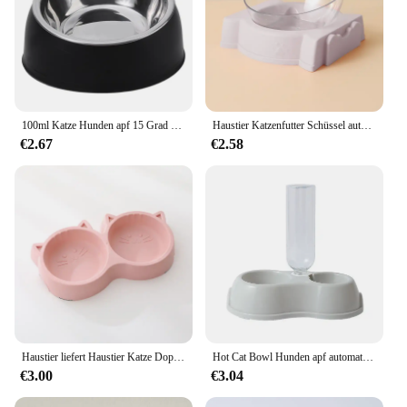
100ml Katze Hunden apf 15 Grad erhöht rutsch feste Welpen basis Katzenfutter Trinkwasser Feeder Neigung Schutz Hals Haustier Schüssel Zubehör
Haustier Katzenfutter Schüssel automatische Feeder All-in-One Spleiß Hund Katzenfutter Schüssel und Trinkbrunnen trinken erhöhte stehende Schüssel Schüssel
€2.67
€2.58
Haustier liefert Haustier Katze Doppels ch üssel Material Cartoon Katze Gesichtsform Futter Wasser Fütterung schüssel rutsch feste Welpen Katze Feeder Zubehör
Hot Cat Bowl Hunden apf automatisches Trinken und Füttern einer Doppels ch üssel Katzenfutter schale Trinkschale Haustier bedarf
€3.00
€3.04