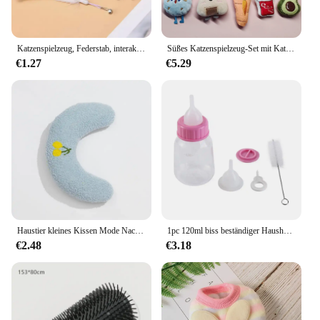
Katzenspielzeug, Federstab, interaktives Spielzeug, Kätzchenspielzeug mit Super-Saugnapf, abnehmbar, 2-teilig, Federersatz, Katzenzubehör
Süßes Katzenspielzeug-Set mit Katzenminze, Haustier-Minz-Plüschtier mit Duft, Kätzchen, Mini-Katzenminze, Kauspielzeug, Zähneknirschen, Daumenkissen, Haustierspielzeug
€1.27
€5.29
Haustier kleines Kissen Mode Nackenschutz Tiefschlaf Welpen Kätzchen U-förmiges Kissen Hund Katze Kopfstütze Schlaf kissen Haustier liefert
1pc 120ml biss beständiger Haushalt mit Skala Silikon Kätzchen Nippel Flasche Katze Feeder Kaninchen Fütterung flasche Haustier Milch flasche
€2.48
€3.18