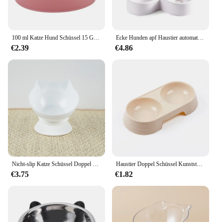
100 ml Katze Hund Schüssel 15 Grad Erhöht Rutschfeste Welpen Basis Katzenfutter Trinkwasser Feeder Tilt Safeguard Hals Haustier schüssel Zubehör
Ecke Hunden apf Haustier automatische Zuführung kleine Hund Katze Trinkschale für Hund Wasser trinken Katze Fütterung große Kapazität Spender Haustier
€2.39
€4.86
Nicht-slip Katze Schüssel Doppel Pet Schalen Mit Angehoben Stehen Hohe Fuß Pet Lebensmittel und Wasser Schalen Für Katzen hunde Feeder Schüssel Haustier Liefert
Haustier Doppel Schüssel Kunststoff Kätzchen Hundefutter Trinktablett Feeder Katze Fütterung Heimtierbedarf Zubehör
€3.75
€1.82