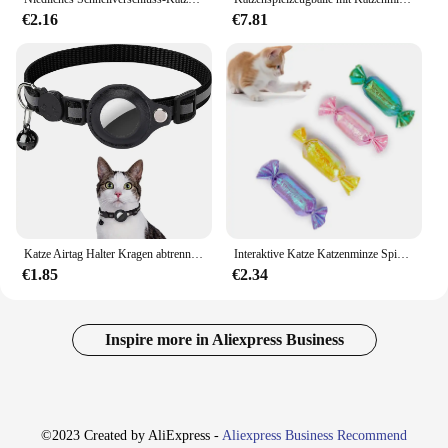
€2.16
€7.81
Katze Airtag Halter Kragen abtrenn bare reflektierende Streifen verstellbares Kätzchen Kragen wasserdicht Katze Glocke Kragen Haustier Air Tag Fall
Interaktive Katze Katzenminze Spielzeug Crinkly Sound Kätzchen Biss Kicker Spielzeug für Katze Übung Süßigkeiten geformt Katzen spielzeug
€1.85
€2.34
Inspire more in Aliexpress Business
©2023 Created by AliExpress -
Aliexpress Business Recommend