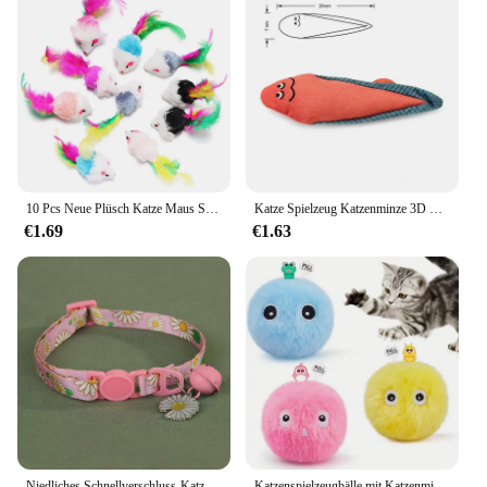
10 Pcs Neue Plüsch Katze Maus Spielzeug Mäuse Rassel Set Interaktive Haustier Spielzeug für Kätzchen Assorted Katzenminze Spielzeug mit Bunten feder Schwanz
Katze Spielzeug Katzenminze 3D Simulation Fisch Goldfisch Kätzchen Spielzeug Kissenfisch Interaktive Sounding Katze Kauen Biss Plüsch Spielzeug Katze Liefert
€1.69
€1.63
Niedliches Schnellverschluss-Katzenhalsband mit Glöckchen, Sicherheit, Anti-Suffocation, Welpen- und Kätzchenhalsbänder, bedruckt, Halskette, verstellbar, 19–32 cm
Katzenspielzeugbälle mit Katzenminze, verbessert, 3er-Pack flauschiger interaktiver Katzenkratzer, 3 lebensechte Tiergeräusche, Katzenminze-Übung für Kätzchen