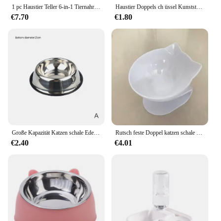
1 pc Haustier Teller 6-in-1 Tiernahrung Hunden apf Anti-Erstickung Blumen form Kätzchen Fütterung schüssel Katze und Hund automatische Zuführung
Haustier Doppels ch üssel Kunststoff Kätzchen Hundefutter Trink tablett Feeder Katze Hund Haustier Fütterung liefert Haustier Schüssel
€7.70
€1.80
Große Kapazität Katzen schale Edelstahl Haustier Fütterung schale Katzen-und Hundefutter Trinkschale Metall Feeder Schüssel und billig
Rutsch feste Doppel katzen schale Hunden apf mit Ständer Haustier fütterung Katzen wasserschale für Katzen futter Haustiersc halen für Hundefutter Produkt bedarf
€2.40
€4.01