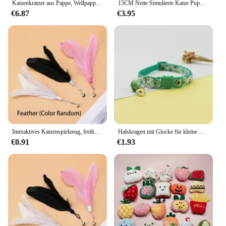
Katzenkratzer aus Pappe, Wellpappe, langlebiger Möbelschutz, Haustiersofa, Katzenkratzbett für Katzen im Innenbereich, Kätzchenauflage
15CM Nette Simulierte Katze Puppe Plüsch Spielzeug Gefüllte Weiche Tier Plüsch weiß Grau Kätzchen Kissen Kinder Mädchen Geburtstag Geschenk haustier Spielzeug Deco
€6.87
€3.95
Interaktives Katzenspielzeug, freihändiger Katzenstab, der Kätzchen spielt, Teaser-Zauberstab, Spielzeug, Saugnapf, Vogel/Feder, Katzenstab, Heimtierbedarf
Halskragen mit Glocke für kleine Hunde Welpen Kätzchen Zeug Dinge Produkte Haustier verstellbare Gurtband Obst Katze Halsband abtrenn bar süß
€0.91
€1.93