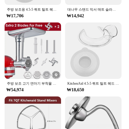
KitchenAid's commitment to creating products that
adapt to your lifestyle, making it a must-have for
주방 보조용 4.5-5 쿼트 틸트 헤드 스탠드 믹서, 안전한 푸어링 쉴드 및 믹서 볼 커버, 믹서 스플래터 가드 뚜껑
대나무 스탠드 믹서 매트 슬라이더, 주방 보조 4.5-5 Qt 5K45SS 보관 무버 트레이
any kitchen enthusiast.
₩17,706
₩14,942
주방 보조 고기 연마기 부착물 금속 고기 민서, 모든 주방 보조 스탠드 믹서용
KitchenAid 4.5-5 쿼트 틸트 헤드 스탠드 믹서, 안전한 푸어링 쉴드 및 믹서 볼 커버, 믹서 스플래터 가드 뚜껑
₩54,974
₩18,650