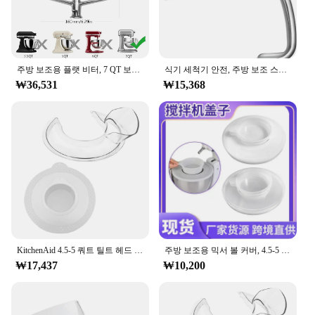
주방 보조용 플랫 비터, 7 QT 보울 리프트 스탠드 믹서, 주방 보조 믹서용 스테인레스 스틸 패들 액세서리, 식기 세척기 안전
식기 세척기 안전, 주방 보조 스탠드 믹서용 나선형 반죽 후크, 4.5 Qt - 5 틸트 헤드 부착물, 주방 가제트 세트
₩36,531
₩15,368
KitchenAid 4.5-5 쿼트 틸트 헤드 스탠드 믹서, 안전한 푸어링 쉴드 및 믹서 볼 커버, 믹서 스플래터 가드 뚜껑
주방 보조용 믹서 볼 커버, 4.5-5 쿼트 틸트 헤드 스탠드 믹서, 스플래터 가드 뚜껑, 재료 유출 방지
₩17,437
₩10,200