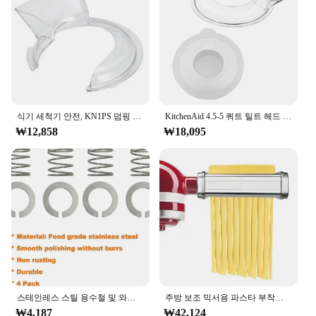
식기 세척기 안전, KN1PS 덤핑 커버, 4.5-5 쿼트, KN1PS 덤핑 쉴드 브래킷 믹서 호환, 주방 보조용 푸어링 쉴드
KitchenAid 4.5-5 쿼트 틸트 헤드 스탠드 믹서, 안전한 푸어링 쉴드 및 믹서 볼 커버, 믹서 스플래터 가드 뚜껑
₩12,858
₩18,095
스테인레스 스틸 용수철 및 와셔, 주방 보조 스탠드 믹서, 3.5, 4, 5, 6, 7, 8Qt 에 적합, 주방 보조 믹서 액세서리, 2024 신제품, 4 팩
주방 보조 믹서용 파스타 부착물, 파스타 시트 롤러, 스파게티 페투치니 커터, 스테인레스 국수, 모든 주방 보조 요리사에 적합
₩4,187
₩42,124