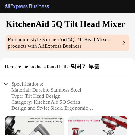
KitchenAid 5Q Tilt Head Mixer
Find more style
KitchenAid 5Q Tilt Head Mixer
products with AliExpress Business
믹서기 부품
Here are the products found in the
Specifications:
Material: Durable Stainless Steel
Type: Tilt Head Design
Category: KitchenAid 5Q Series
Design and Style: Sleek, Ergonomic
Usage and Purpose: Versatile Mixing for Baking
and Cooking
Performance and Property: Powerful 325-Watt
Motor