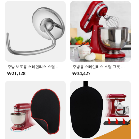
powerful motor and ergonomic design make it an
ideal choice for a variety of tasks, from kneading
bread dough to whipping up light and fluffy
meringue. The included comprehensive set of
attachments expands its functionality, allowing you
to tackle a wide range of culinary creations with
ease. Its lightweight yet robust construction ensures
that it can be used for extended periods without
fatigue, making it a reliable partner for all your
kitchen adventures.
주방 보조용 스테인리스 스틸 반죽 후크 부착물, 4.5-5 쿼트 틸트 헤드 스탠드 믹서, 교체 부품, 빵 후크
주방용 스테인리스 스틸 그릇 에그비터 믹서, 4.5-5 쿼트 틸트 헤드 스탠드 믹서, 식기 세척기 안전
**A Seamless Fit for Every Kitchen**
₩21,128
₩34,427
With its wholesale availability and vendor support,
the KitchenAid 5Q Tilt Head Mixer is not just a
standout product but also a wise investment for
those who value quality and efficiency in their
kitchen. Its design is not only aesthetically pleasing
but also thoughtfully crafted to fit seamlessly into
any kitchen setup. Whether you're looking to
upgrade your current mixer or starting from scratch,
this mixer set is an excellent choice for anyone
looking to enhance their baking and cooking
experience. The KitchenAid 5Q Tilt Head Mixer is