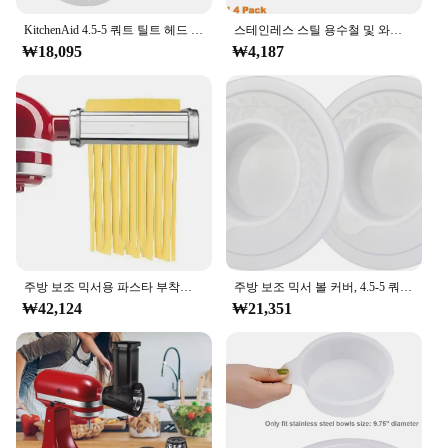
KitchenAid 4.5-5 쿼트 틸트 헤드 스탠드 믹서, 안전한 푸어링 쉴드 및 믹서 볼 커버, 믹서 스플래터 가드 뚜껑
스테인레스 스틸 용수철 및 와셔, 주방 보조 스탠드 믹서, 3.5, 4, 5, 6, 7, 8Qt 에 적합, 주방 보조 믹서 액세서리, 2024 신제품, 4 팩
₩18,095
₩4,187
주방 보조 믹서용 파스타 부착물, 파스타 시트 롤러, 스파게티 페투치니 커터, 스테인레스 국수, 모든 주방 보조 요리사에 적합
주방 보조 믹서 볼 커버, 4.5-5 쿼트 틸트 헤드 스탠드, 믹서 볼 커버 뚜껑 2 개, 방진 발효 캡 2 개, 2 팩
₩42,124
₩21,351