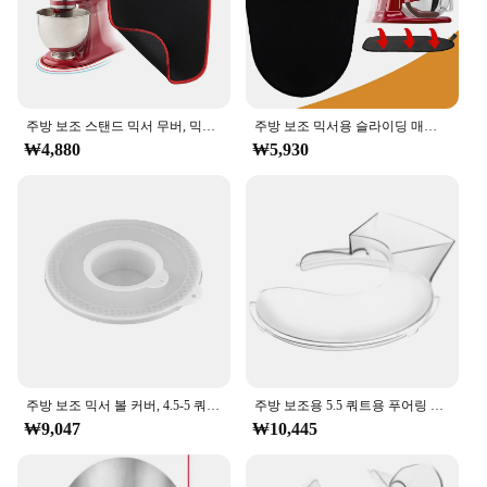
provides easy access to the bowl and attachments,
making it a breeze to add ingredients or switch
between tasks.
**Engineered for Durability and Efficiency**
Crafted from high-quality stainless steel, this mixer
주방 보조 스탠드 믹서 무버, 믹서 슬라이더 패드, 주방 보조 냄비 매트 액세서리, 주방 보조 장인과 호환 가능
주방 보조 믹서용 슬라이딩 매트, 무버 슬라이더 매트 패드 스탠드 믹서, 주방 가전 슬라이더 매트 호환 주방 액세서리
is built to last. The durable construction ensures that
₩4,880
₩5,930
it can withstand the rigors of frequent use, while the
powerful motor delivers consistent performance.
The included dough hook, flat beater, and wire whip
are all made from durable materials, designed to
stand up to the toughest mixing tasks. This mixer is
not just a tool; it's an investment in your kitchen's
efficiency and longevity.
**A Mixer for Every Baker and Chef**
Whether you're a seasoned baker or a professional
chef, the KitchenAid 5Q Tilt Head Mixer is an
indispensable tool. Its versatility extends to a wide
주방 보조 믹서 볼 커버, 4.5-5 쿼트 틸트 헤드 스탠드, 믹서 볼 커버 뚜껑, 1 개, 2 개
주방 보조용 5.5 쿼트용 푸어링 실드, 스테인레스 스틸 보울 리프트 스탠드, 믹서 액세서리, 스플래시 가드, 6, 7, 8 Qt
range of culinary applications, from kneading bread
₩9,047
₩10,445
dough to whipping up light and fluffy meringues.
The mixer's compact size makes it a perfect fit for
any kitchen, from home to commercial settings.