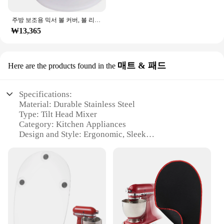
주방 보조용 믹서 볼 커버, 볼 리프트 스탠드 믹서, 믹서 뚜껑, 볼 리프트 모델에 적합, KV25G 및 KP26M1X, 5.5qt, 6 쿼트, 7qt
₩13,365
매트 & 패드
Here are the products found in the
Specifications:
Material: Durable Stainless Steel
Type: Tilt Head Mixer
Category: Kitchen Appliances
Design and Style: Ergonomic, Sleek
Usage and Purpose: Versatile Mixing for Baking
and Cooking
Performance and Property: Powerful Motor,
Variable Speed Control
Parts and Accessories: Includes Mat & Pad Set
Features:
**Unmatched Versatility and Performance**