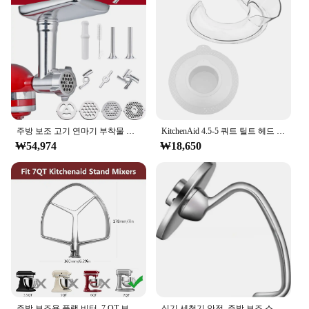
주방 보조 고기 연마기 부착물 금속 고기 민서, 모든 주방 보조 스탠드 믹서용
KitchenAid 4.5-5 쿼트 틸트 헤드 스탠드 믹서, 안전한 푸어링 쉴드 및 믹서 볼 커버, 믹서 스플래터 가드 뚜껑
₩54,974
₩18,650
주방 보조용 플랫 비터, 7 QT 보울 리프트 스탠드 믹서, 주방 보조 믹서용 스테인레스 스틸 패들 액세서리, 식기 세척기 안전
식기 세척기 안전, 주방 보조 스탠드 믹서용 나선형 반죽 후크, 4.5 Qt - 5 틸트 헤드 부착물, 주방 가제트 세트