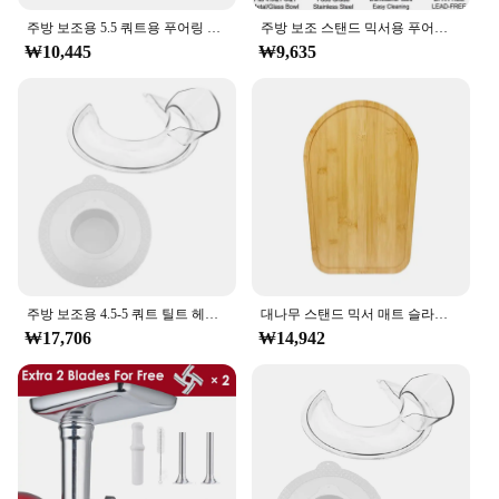
Whether you're a professional chef or a home cook,
주방 보조용 5.5 쿼트용 푸어링 실드, 스테인레스 스틸 보울 리프트 스탠드, 믹서 액세서리, 스플래시 가드, 6, 7, 8 Qt
주방 보조 스탠드 믹서용 푸어링 슈트, 스테인리스 스틸 그릇, 프리미엄 스테인리스 스틸, 주방 보조 액세서리 및 부착물용
the KitchenAid 5Q Tilt Head Mixer is tailored to
₩10,445
₩9,635
meet your needs. Its powerful motor and diverse
accessories make it a valuable asset for any kitchen,
from bakeries to home kitchens. The mixer's
performance is unmatched, providing consistent
results every time. With its wholesale availability
and vendor support, this mixer is not just a product
but an investment in your culinary future.
Experience the joy of baking and cooking with the
KitchenAid 5Q Tilt Head Mixer, a must-have for any
kitchen enthusiast.
주방 보조용 4.5-5 쿼트 틸트 헤드 스탠드 믹서, 안전한 푸어링 쉴드 및 믹서 볼 커버, 믹서 스플래터 가드 뚜껑
대나무 스탠드 믹서 매트 슬라이더, 주방 보조 4.5-5 Qt 5K45SS 보관 무버 트레이
₩17,706
₩14,942