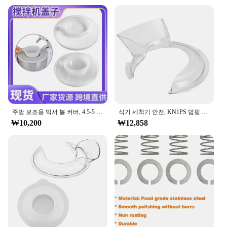
주방 보조용 믹서 볼 커버, 4.5-5 쿼트 틸트 헤드 스탠드 믹서, 스플래터 가드 뚜껑, 재료 유출 방지
식기 세척기 안전, KN1PS 덤핑 커버, 4.5-5 쿼트, KN1PS 덤핑 쉴드 브래킷 믹서 호환, 주방 보조용 푸어링 쉴드
₩10,200
₩12,858