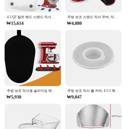
The KitchenAid 5Q Tilt Head Mixer is a
powerhouse in the kitchen, designed to handle a
wide range of mixing tasks with ease. Its robust
stainless steel construction ensures longevity and
4.5 QT 틸트 헤드 스탠드 믹서 무버 슬라이딩 매트, 주방 믹서 액세서리, 주방 보조와 호환 가능
주방 보조 스탠드 믹서 무버, 믹서 슬라이더 패드, 주방 보조 냄비 매트 액세서리, 주방 보조 장인과 호환 가능
durability, while the tilt head design allows for easy
₩15,614
₩4,880
access to the bowl and beaters, making it a breeze to
add ingredients or switch between attachments.
With a powerful motor and variable speed control,
this mixer is ideal for everything from whipping
cream to kneading dough, adapting to your culinary
needs with precision.
**Ergonomic Design and User-Friendly Features**
The mixer's ergonomic design is not only
aesthetically pleasing but also prioritizes user
comfort. The sleek, modern look complements any
주방 보조 믹서용 슬라이딩 매트, 무버 슬라이더 매트 패드 스탠드 믹서, 주방 가전 슬라이더 매트 호환 주방 액세서리
주방 보조 믹서 볼 커버, 4.5-5 쿼트 틸트 헤드 스탠드, 믹서 볼 커버 뚜껑, 1 개, 2 개
kitchen decor, while the mat and pad set included in
₩5,930
₩9,047
the package provides a stable surface for the mixer
to rest on, reducing vibrations and noise during
operation. The intuitive controls make it easy for
both novice and experienced bakers to achieve
professional-level results, making it a valuable
addition to any kitchen.