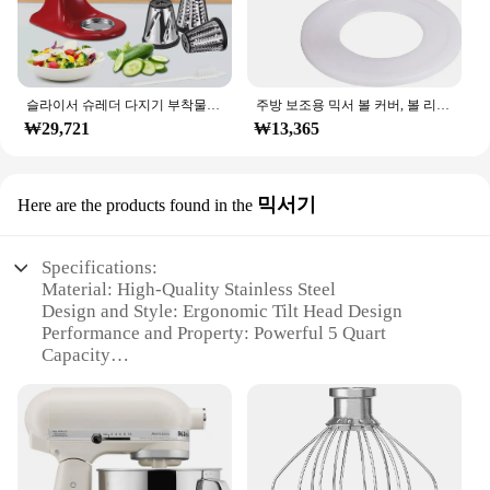
슬라이서 슈레더 다지기 부착물 치즈 강판 액세서리, 주방 보조 스탠드 믹서용
주방 보조용 믹서 볼 커버, 볼 리프트 스탠드 믹서, 믹서 뚜껑, 볼 리프트 모델에 적합, KV25G 및 KP26M1X, 5.5qt, 6 쿼트, 7qt
₩29,721
₩13,365
믹서기
Here are the products found in the
Specifications:
Material: High-Quality Stainless Steel
Design and Style: Ergonomic Tilt Head Design
Performance and Property: Powerful 5 Quart
Capacity
Parts and Accessories: Includes Dough Hook, Flat
Beater, and Wire Whip
Usage and Purpose: Versatile for Baking and
Mixing
Applicable Scenario: Ideal for Home and
Commercial Kitchens