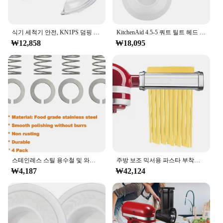
식기 세척기 안전, KN1PS 덤핑 커버, 4.5-5 쿼트, KN1PS 덤핑 쉴드 브래킷 믹서 호환, 주방 보조용 푸어링 쉴드
KitchenAid 4.5-5 쿼트 틸트 헤드 스탠드 믹서, 안전한 푸어링 쉴드 및 믹서 볼 커버, 믹서 스플래터 가드 뚜껑
₩12,858
₩18,095
스테인레스 스틸 용수철 및 와셔, 주방 보조 스탠드 믹서, 3.5, 4, 5, 6, 7, 8Qt 에 적합, 주방 보조 믹서 액세서리, 2024 신제품, 4 팩
주방 보조 믹서용 파스타 부착물, 파스타 시트 롤러, 스파게티 페투치니 커터, 스테인레스 국수, 모든 주방 보조 요리사에 적합
₩4,187
₩42,124