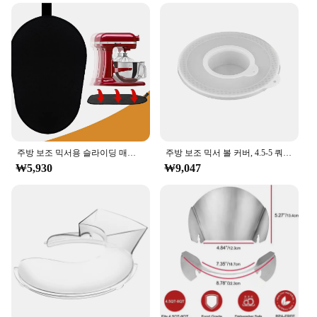
motor ensures consistent performance whether
you're kneading dough, whipping cream, or
blending batters. The tilt head design allows for
easy access to the bowl and attachments, making it a
breeze to switch between tasks. This mixer is not
just a kitchen appliance; it's a versatile tool that can
enhance your culinary creativity.
**Efficient and User-Friendly**
The mixer's compact size and lightweight
construction make it an ideal addition to any
주방 보조 믹서용 슬라이딩 매트, 무버 슬라이더 매트 패드 스탠드 믹서, 주방 가전 슬라이더 매트 호환 주방 액세서리
주방 보조 믹서 볼 커버, 4.5-5 쿼트 틸트 헤드 스탠드, 믹서 볼 커버 뚜껑, 1 개, 2 개
kitchen, whether you're working in a commercial
₩5,930
₩9,047
setting or at home. The sleek stainless steel finish
not only adds a touch of elegance but also ensures
durability and easy cleaning. The included
attachments expand the mixer's functionality,
enabling you to create a variety of dishes from
soups to sauces, and cakes to cookies. Its user-
friendly design caters to both novice and
experienced bakers, making it a valuable asset for
any kitchen.
**Optimized for Professional and Home Use**