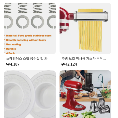
스테인레스 스틸 용수철 및 와셔, 주방 보조 스탠드 믹서, 3.5, 4, 5, 6, 7, 8Qt 에 적합, 주방 보조 믹서 액세서리, 2024 신제품, 4 팩
주방 보조 믹서용 파스타 부착물, 파스타 시트 롤러, 스파게티 페투치니 커터, 스테인레스 국수, 모든 주방 보조 요리사에 적합
₩4,187
₩42,124