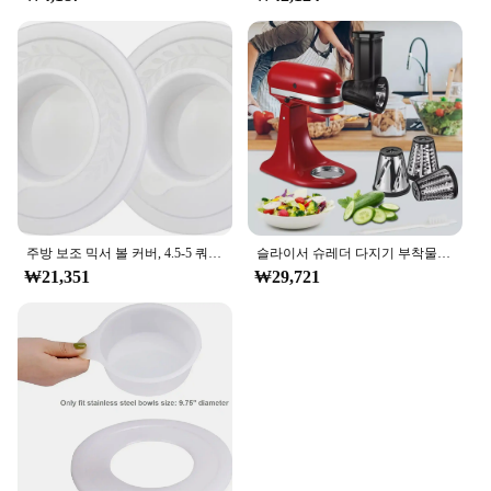
주방 보조 믹서 볼 커버, 4.5-5 쿼트 틸트 헤드 스탠드, 믹서 볼 커버 뚜껑 2 개, 방진 발효 캡 2 개, 2 팩
슬라이서 슈레더 다지기 부착물 치즈 강판 액세서리, 주방 보조 스탠드 믹서용
₩21,351
₩29,721