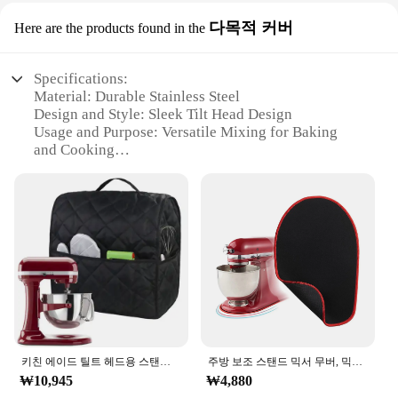
다목적 커버
Here are the products found in the
Specifications:
Material: Durable Stainless Steel
Design and Style: Sleek Tilt Head Design
Usage and Purpose: Versatile Mixing for Baking
and Cooking
Performance and Property: Powerful 5Q Motor
Shape or Size or Weight or Quantity: Compact and
Lightweight
Parts and Accessories: Includes Multiple
Attachments for Diverse Functionality
Features:
|Vendors|
**Versatile Mixing Capabilities**
The KitchenAid 5Q Tilt Head Mixer is a
powerhouse in the kitchen, designed to tackle a
키친 에이드 틸트 헤드용 스탠드 믹서 커버, 4.5-5 q, 블렌더 더스트 커버, 가정용 가제트 액세서리 포켓 포함
주방 보조 스탠드 믹서 무버, 믹서 슬라이더 패드, 주방 보조 냄비 매트 액세서리, 주방 보조 장인과 호환 가능
wide range of mixing tasks with ease. Its robust 5Q
₩10,945
₩4,880