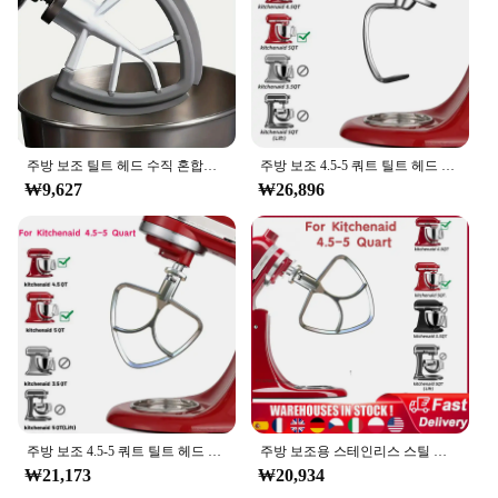
Parts and Accessories: Comprehensive Set Included
Features:
|Vendors|
**Effortless Mixing and Precision Control**
The KitchenAid 5Q Tilt Head Mixer is a culinary
powerhouse designed for the modern home chef.
주방 보조 틸트 헤드 수직 혼합기와 호환되는 실리콘 액세서리, 베이킹 경험 향상, 4.5-5 인치
주방 보조 4.5-5 쿼트 틸트 헤드 스탠드 믹서, 스테인레스 스틸 반죽 후크 부착 교체 부품, 빵 후크
With its robust 325-watt motor, this mixer tackles
₩9,627
₩26,896
the toughest ingredients with ease, from thick
cookie dough to creamy frosting. The tilt head
design allows for precise control, enabling you to
scrape down the sides of the bowl effortlessly
during mixing, ensuring a thorough blend every
time. Its sleek stainless steel finish not only adds a
touch of elegance to your kitchen but also promises
durability and easy cleanup.
**Versatile and Adaptable for Every Kitchen**
Whether you're a professional baker or a home
주방 보조 4.5-5 쿼트 틸트 헤드 스탠드 믹서 스테인레스 스틸 플랫 비터 부착 교체 부품, 세척 가능한 보울
주방 보조용 스테인리스 스틸 플랫 비터, 틸트 헤드 스탠드, 믹서 부착 교체 부품, 세척 가능 보울, 4.5-5 쿼트
cook, the KitchenAid 5Q Tilt Head Mixer is a
₩21,173
₩20,934
versatile addition to your kitchen arsenal. Its