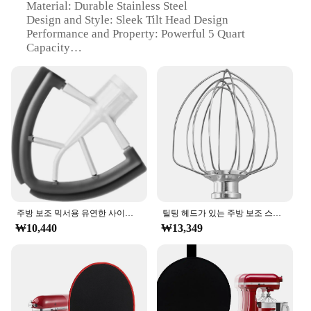
Material: Durable Stainless Steel
Design and Style: Sleek Tilt Head Design
Performance and Property: Powerful 5 Quart
Capacity
Parts and Accessories: Includes a Dough Hook, Flat
Beater, and Wire Whip
Usage and Purpose: Versatile for Baking and
Mixing
Applicable Scenario: Ideal for Home and
Professional Kitchens
Features:
|Wholesale|Vendors|
**Unmatched Versatility and Power**
The KitchenAid 5Q Tilt Head Mixer is a
주방 보조 믹서용 유연한 사이드 비터, 4.5-5 쿼트 틸트 헤드, 주방 믹서 패들 부착, 실리콘 사이드 볼 스크레이퍼 포함
틸팅 헤드가 있는 주방 보조 스탠드 믹서용 거품기 부착물, 스테인레스 스틸 에그 크림 교반기, 교체 K45WW
powerhouse in the kitchen, designed to handle a
₩10,440
₩13,349
wide range of tasks with ease. Whether you're
kneading dough, whipping cream, or mixing batters,
this mixer's robust 5 quart capacity ensures that you
can tackle large batches with confidence. The sleek
tilt head design not only looks stylish but also