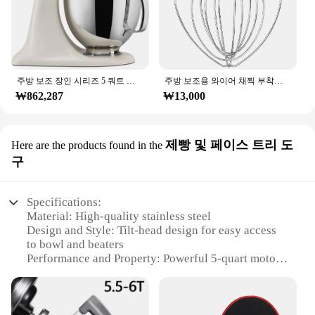
Features:
**Unmatched Durability and Efficiency**
The KitchenAid 5Q Tilt Head Mixer is a testament
to the brand's commitment to quality and
innovation. Crafted from premium stainless steel,
주방 보조 장인 시리즈 5 쿼트 틸트 헤드 스탠드 믹서, 도자기 베이킹 도구
주방 보조용 와이어 채찍 부착물, 틸트 헤드 스탠드 믹서, 스테인리스 스틸 거품기, 식기 세척기 안전, K45WW
this mixer promises longevity and durability,
₩862,287
₩13,000
ensuring that it stands up to the rigors of both home
and commercial kitchens. The powerful 5 quart
capacity is perfect for handling large batches,
제빵 및 페이스 트리 도
Here are the products found in the
whether you're whipping up a family meal or baking
구
for a crowd. The ergonomic tilt head design not
only adds a touch of elegance to your kitchen but
also provides easy access to the bowl and
Specifications:
attachments, making it a breeze to add ingredients
Material: High-quality stainless steel
or switch between tasks.
Design and Style: Tilt-head design for easy access
to bowl and beaters
**Versatile and User-Friendly**
Performance and Property: Powerful 5-quart motor
This mixer is not just about power; it's designed
for efficient mixing
with the user in mind. The included dough hook, flat
Parts and Accessories: Includes flat beater, dough
beater, and wire whip offer versatility, allowing you
hook, and wire whisk
to tackle a variety of recipes with ease. From
Usage and Purpose: Ideal for baking and face