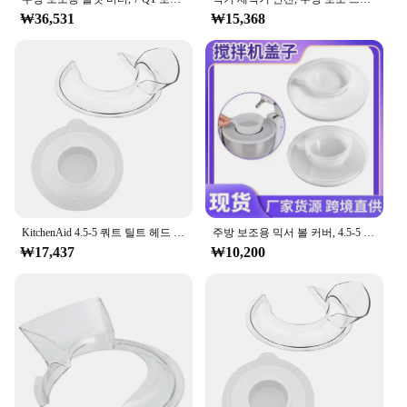
₩36,531
₩15,368
KitchenAid 4.5-5 쿼트 틸트 헤드 스탠드 믹서, 안전한 푸어링 쉴드 및 믹서 볼 커버, 믹서 스플래터 가드 뚜껑
주방 보조용 믹서 볼 커버, 4.5-5 쿼트 틸트 헤드 스탠드 믹서, 스플래터 가드 뚜껑, 재료 유출 방지
₩17,437
₩10,200