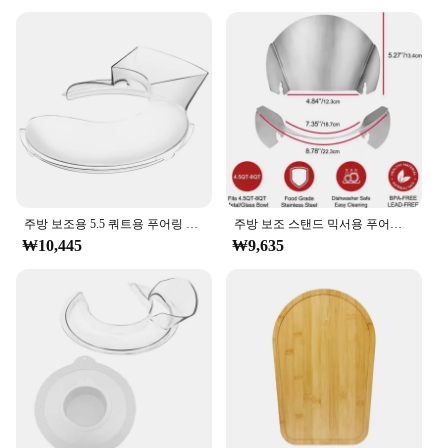
**Ease of Use and Maintenance**
The KitchenAid 5Q Tilt Head Mixer is engineered
for ease of use, with a user-friendly interface that
makes it accessible to everyone. The included flat
beater, dough hook, and wire whisk are all
dishwasher-safe, making cleanup a breeze. The
mixer's stainless steel construction is not only
durable but also ensures that your mixer remains a
sleek addition to your kitchen decor. The mixer's
lightweight design makes it easy to move around,
while its compact size doesn't compromise on
주방 보조용 5.5 쿼트용 푸어링 실드, 스테인레스 스틸 보울 리프트 스탠드, 믹서 액세서리, 스플래시 가드, 6, 7, 8 Qt
주방 보조 스탠드 믹서용 푸어링 슈트, 스테인리스 스틸 그릇, 프리미엄 스테인리스 스틸, 주방 보조 액세서리 및 부착물용
power, making it an ideal choice for small kitchens
₩10,445
₩9,635
or those with limited counter space.
**Adaptable for Every Occasion**
Beyond baking, the KitchenAid 5Q Tilt Head Mixer
is a versatile tool that can be used for a variety of
kitchen tasks. It's not just a mixer; it's a face
treatment tool that can be used for homemade masks
and scrubs. The mixer's powerful motor can handle
a range of textures, from smoothie blends to thick
facial masks. This mixer is a testament to