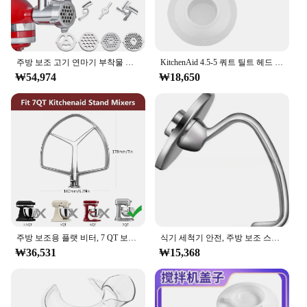
주방 보조 고기 연마기 부착물 금속 고기 민서, 모든 주방 보조 스탠드 믹서용
KitchenAid 4.5-5 쿼트 틸트 헤드 스탠드 믹서, 안전한 푸어링 쉴드 및 믹서 볼 커버, 믹서 스플래터 가드 뚜껑
₩54,974
₩18,650
주방 보조용 플랫 비터, 7 QT 보울 리프트 스탠드 믹서, 주방 보조 믹서용 스테인레스 스틸 패들 액세서리, 식기 세척기 안전
식기 세척기 안전, 주방 보조 스탠드 믹서용 나선형 반죽 후크, 4.5 Qt - 5 틸트 헤드 부착물, 주방 가제트 세트
₩36,531
₩15,368