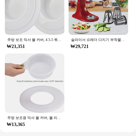
주방 보조 믹서 볼 커버, 4.5-5 쿼트 틸트 헤드 스탠드, 믹서 볼 커버 뚜껑 2 개, 방진 발효 캡 2 개, 2 팩
슬라이서 슈레더 다지기 부착물 치즈 강판 액세서리, 주방 보조 스탠드 믹서용
₩21,351
₩29,721
주방 보조용 믹서 볼 커버, 볼 리프트 스탠드 믹서, 믹서 뚜껑, 볼 리프트 모델에 적합, KV25G 및 KP26M1X, 5.5qt, 6 쿼트, 7qt
₩13,365