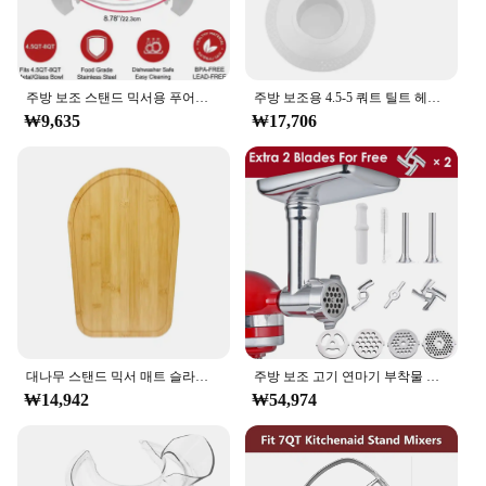
주방 보조 스탠드 믹서용 푸어링 슈트, 스테인리스 스틸 그릇, 프리미엄 스테인리스 스틸, 주방 보조 액세서리 및 부착물용
주방 보조용 4.5-5 쿼트 틸트 헤드 스탠드 믹서, 안전한 푸어링 쉴드 및 믹서 볼 커버, 믹서 스플래터 가드 뚜껑
₩9,635
₩17,706
대나무 스탠드 믹서 매트 슬라이더, 주방 보조 4.5-5 Qt 5K45SS 보관 무버 트레이
주방 보조 고기 연마기 부착물 금속 고기 민서, 모든 주방 보조 스탠드 믹서용
₩14,942
₩54,974