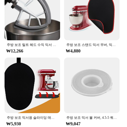
kneading dough to whipping cream, the KitchenAid
treatments
5Q Tilt Head Mixer excels in every task. The user-
Shape or Size or Weight or Quantity: Compact and
friendly controls and intuitive operation make it
lightweight, perfect for small kitchens
accessible for both seasoned bakers and novices
alike. Its sleek design fits seamlessly into any
Features:
kitchen decor, ensuring that it's not just a tool but a
|Wholesale|Vendors|
statement piece.
**Unmatched Versatility and Power**
주방 보조 틸트 헤드 수직 믹서 호환 실리콘 액세서리, 베이킹 경험 향상, 5.5-6 쿼트
주방 보조 스탠드 믹서 무버, 믹서 슬라이더 패드, 주방 보조 냄비 매트 액세서리, 주방 보조 장인과 호환 가능
**Adaptable for Every Kitchen**
The KitchenAid 5Q Tilt Head Mixer is a versatile
₩12,266
₩4,880
Whether you're a professional chef or a home cook,
kitchen appliance that seamlessly blends
the KitchenAid 5Q Tilt Head Mixer is an essential
functionality with style. Designed for both the
addition to your culinary arsenal. Its performance
novice and professional baker, this mixer's robust 5-
and property make it an indispensable tool for
quart capacity ensures you can handle a variety of
baking enthusiasts, pastry chefs, and even those
recipes, from a simple cake batter to a complex
who enjoy a bit of DIY cooking. The mixer's
bread dough. The tilt-head design not only adds a
adaptability extends to its availability through
modern aesthetic to your kitchen but also makes it
wholesale vendors and suppliers, making it
effortless to add ingredients or switch between
accessible to a broad range of customers. Whether
attachments. Whether you're whipping up a batch of
you're looking to upgrade your home kitchen or
cookies or kneading pizza dough, the mixer's
seeking a reliable piece of equipment for your
powerful motor ensures consistent results every
commercial establishment, this mixer is a reliable
주방 보조 믹서용 슬라이딩 매트, 무버 슬라이더 매트 패드 스탠드 믹서, 주방 가전 슬라이더 매트 호환 주방 액세서리
주방 보조 믹서 볼 커버, 4.5-5 쿼트 틸트 헤드 스탠드, 믹서 볼 커버 뚜껑, 1 개, 2 개
time.
choice for sale.
₩5,930
₩9,047