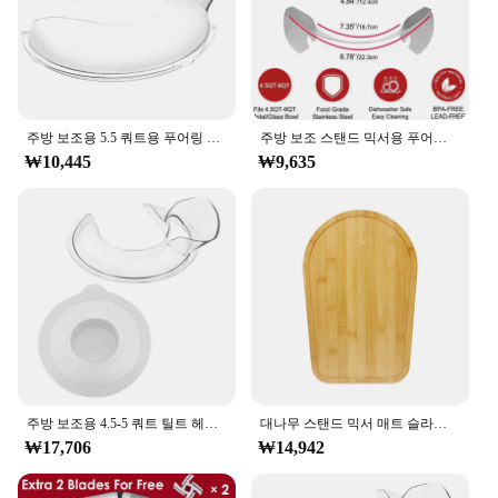
**Effortless Maintenance and Accessibility**
The KitchenAid 5Q Tilt Head Mixer is designed for
ease of maintenance and accessibility. The tilt head
feature allows for quick and hassle-free cleaning,
while the included mat and pad set ensures that the
주방 보조용 5.5 쿼트용 푸어링 실드, 스테인레스 스틸 보울 리프트 스탠드, 믹서 액세서리, 스플래시 가드, 6, 7, 8 Qt
주방 보조 스탠드 믹서용 푸어링 슈트, 스테인리스 스틸 그릇, 프리미엄 스테인리스 스틸, 주방 보조 액세서리 및 부착물용
mixer remains stable and secure during operation.
₩10,445
₩9,635
Whether you're a professional chef or a home baker,
this mixer is a reliable partner for all your culinary
creations. Its robust performance and user-friendly
features make it a standout choice among wholesale
vendors and suppliers, offering a set that is both
functional and stylish.
주방 보조용 4.5-5 쿼트 틸트 헤드 스탠드 믹서, 안전한 푸어링 쉴드 및 믹서 볼 커버, 믹서 스플래터 가드 뚜껑
대나무 스탠드 믹서 매트 슬라이더, 주방 보조 4.5-5 Qt 5K45SS 보관 무버 트레이
₩17,706
₩14,942