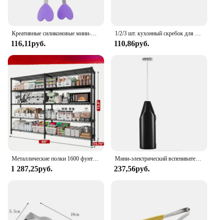
Креативные силиконовые мини-Щипцы из нержавеющей стали для закусок, Нескользящие ручки, клипса для барбекю, хлеба, льда, кухонные аксессуары, барбекю
1/2/3 шт. кухонный скребок для удаления пятен от масла, силиконовый шпатель, приспособления для выпечки тортов, кондитерские изделия, грязные кастрюли, инструменты для очистки посуды
116,11руб.
110,86руб.
Металлические полки 1600 фунтов для хранения, 5-уровневые сверхмощные стеллажи с регулируемой полкой
Мини-электрический вспениватель молока, блендер, беспроводной миксер-венчик для кофе, скиммер, ручной миксер для взбивания яиц, миксер для капучино для кухни
1 287,25руб.
237,56руб.