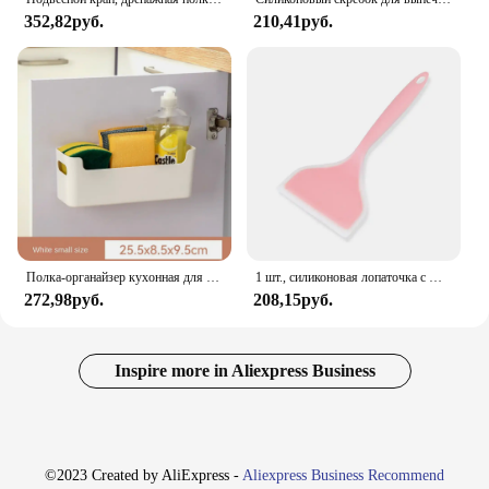
352,82руб.
210,41руб.
Полка-органайзер кухонная для сушки посуды, без перфорации
1 шт., силиконовая лопаточка с широким горлышком, антипригарный скребок, лопаточка для приготовления стейка, говядины, яиц, инструменты для выпечки блинов, кухонная лопатка для приготовления пищи
272,98руб.
208,15руб.
Inspire more in Aliexpress Business
©2023 Created by AliExpress -
Aliexpress Business Recommend