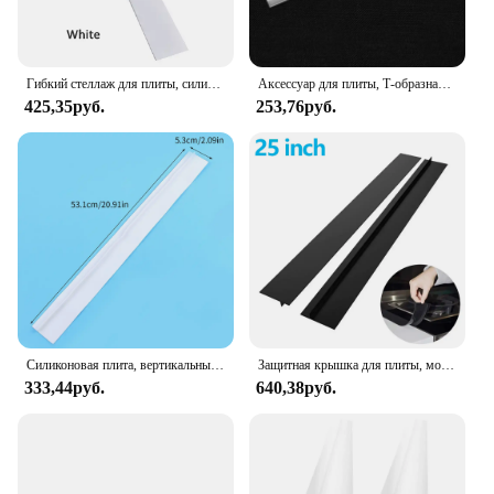
Гибкий стеллаж для плиты, силиконовый резиновый кухонный наполнитель для масла и газа, термостойкий Коврик, масляный пылезащитный водяной уплотнитель, 53,5 см x 1 см
Аксессуар для плиты, Т-образная Силиконовая Резиновая полоса для кухонного масла и газа, наполнитель для прорези, термостойкий Коврик, уплотнение для масла и пыли и воды
425,35руб.
253,76руб.
Силиконовая плита, вертикальный Т-образный кухонный нефтяной газовый наполнитель, термостойкий Коврик для приготовления масла, пыли, воды
Защитная крышка для плиты, моющиеся Чехлы для горелки, прочная Чистящая накладка, набор силиконовых кухонных аксессуаров для плиты
333,44руб.
640,38руб.