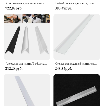
2 шт., колпачки для защиты от масла и пыли
Гибкий стеллаж для плиты, силиконовый резиновый кухонный наполнитель для плиты с прорезями нефти и газа, термостойкий Коврик, уплотнение для воды и масла, 54x5,5 см
722,87руб.
383,49руб.
Аксессуар для плиты, Т-образная Силиконовая Резиновая полоса для кухонного масла и газа, наполнитель для прорези, термостойкий Коврик, уплотнение для масла и пыли и воды
Стойка для кухонной плиты, стандартная Т-образная Силиконовая Резиновая полоса, наполнитель для газовой плиты, термостойкий Коврик, уплотнение для масла, пыли и воды
312,23руб.
248,34руб.