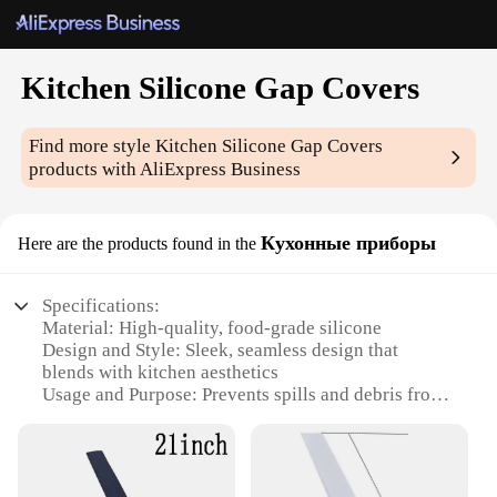
Kitchen Silicone Gap Covers
Find more style
Kitchen Silicone Gap Covers
products with AliExpress Business
Кухонные приборы
Here are the products found in the
Specifications:
Material: High-quality, food-grade silicone
Design and Style: Sleek, seamless design that
blends with kitchen aesthetics
Usage and Purpose: Prevents spills and debris from
falling into gaps between appliances
Typical Adaptive Scenario: Ideal for use in any
kitchen with gaps between countertops, cabinets,
and appliances