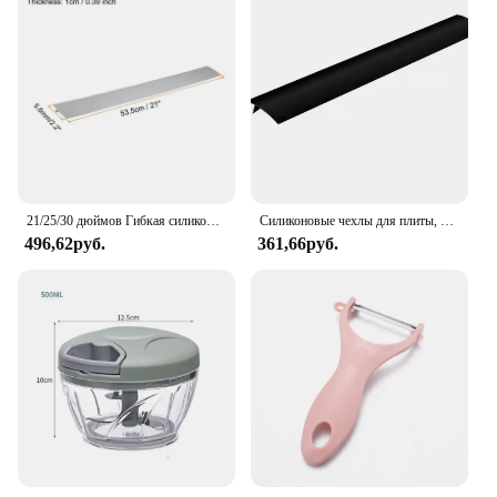
21/25/30 дюймов Гибкая силиконовая плита счетчик крышка зазора кухня масло щелевая наполнитель мат масло пыль вода уплотнение для стиральной печи кухня
Силиконовые чехлы для плиты, термостойкий защитный наполнитель для плиты, герметичный зазор между духовкой, кухонным шкафом и плитой
496,62руб.
361,66руб.