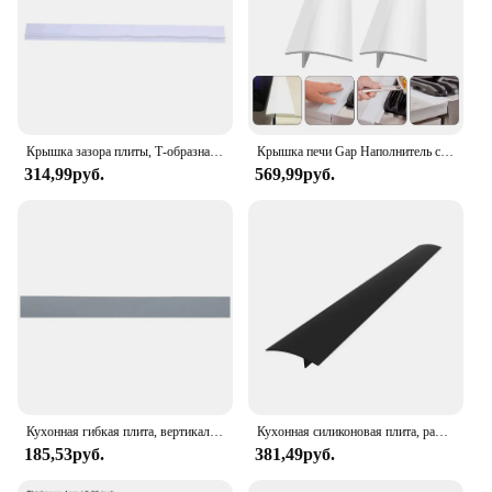
Крышка зазора плиты, Т-образная силиконовая резиновая полоска для кухни, наполнитель для масляно-газовых щелей, термостойкий коврик, уплотнение для воды и масла
Крышка печи Gap Наполнитель счетчика Кухонная защита духовки Силиконовая защита Боковые полоски диапазона Широкие крышки Проливающие проливание Уплотнение Щелевые зазоры
314,99руб.
569,99руб.
Кухонная гибкая плита, вертикальный силиконовый кухонный наполнитель для масла и газа, термостойкий Коврик, уплотнение для воды и масла
Кухонная силиконовая плита, рабочая кухонная плита, строительный наполнитель, термостойкий Коврик, уплотнения, разливается между столешницей
185,53руб.
381,49руб.