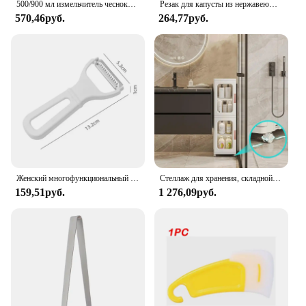
500/900 мл измельчитель чеснока, ручной пресс для чеснока, овощерезка, мясорубки, кухонные гаджеты, ручная мясорубка, давилка для чеснока
Резак для капусты из нержавеющей стали с широким горлышком, овощечистка для фруктов, терка для капусты, салата, картофеля, измельчитель, кухонные гаджеты для резки
570,46руб.
264,77руб.
Женский многофункциональный измельчитель фруктов, овощей, моркови, картофеля
Стеллаж для хранения, складной плотный шкаф для хранения, подходящий для небольшого пространства, ванной комнаты, гостиной, спальни, белый
159,51руб.
1 276,09руб.