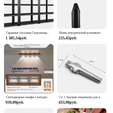
Гаражные стеллажи Сверхмощные полки для хранения 2000 фунтов Регулируемые гаражные полки 5-уровневые металлические стеллажи
Мини-электрический вспениватель молока, блендер, беспроводной миксер-венчик для кофе, скиммер, ручной миксер для взбивания яиц, миксер для капучино для кухни
1 385,54руб.
235,45руб.
Светодиодные шкафы Светодиодные лампы USB Зарядные датчики движения Кухня Светодиодные лампы Шкафы Светодиодные шкафы Светодиодная лестница Подсветка Ночные огни
2 в 1, быстрая открывалка для каштанов из нержавеющей стали, плоскогубцы для грецких орехов, зажим для резки, открывалка для орехов, шелушитель, кухонные инструменты, крекеры для орехов
939,09руб.
433,90руб.