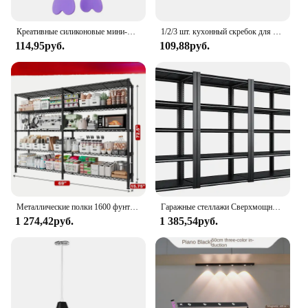
Креативные силиконовые мини-Щипцы из нержавеющей стали для закусок, Нескользящие ручки, клипса для барбекю, хлеба, льда, кухонные аксессуары, барбекю
1/2/3 шт. кухонный скребок для удаления пятен от масла, силиконовый шпатель, приспособления для выпечки тортов, кондитерские изделия, грязные кастрюли, инструменты для очистки посуды
114,95руб.
109,88руб.
Металлические полки 1600 фунтов для хранения, 5-уровневые сверхмощные стеллажи с регулируемой полкой
Гаражные стеллажи Сверхмощные полки для хранения 2000 фунтов Регулируемые гаражные полки 5-уровневые металлические стеллажи
1 274,42руб.
1 385,54руб.