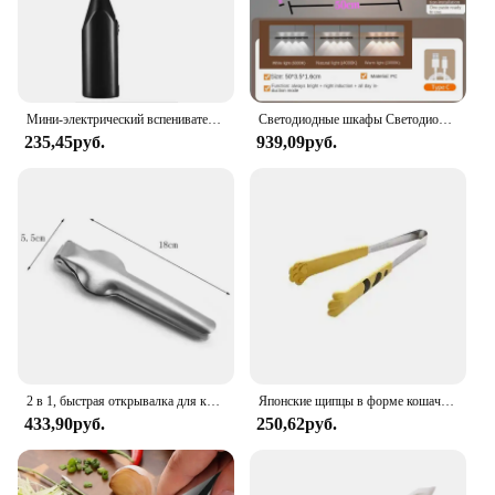
Мини-электрический вспениватель молока, блендер, беспроводной миксер-венчик для кофе, скиммер, ручной миксер для взбивания яиц, миксер для капучино для кухни
Светодиодные шкафы Светодиодные лампы USB Зарядные датчики движения Кухня Светодиодные лампы Шкафы Светодиодные шкафы Светодиодная лестница Подсветка Ночные огни
235,45руб.
939,09руб.
2 в 1, быстрая открывалка для каштанов из нержавеющей стали, плоскогубцы для грецких орехов, зажим для резки, открывалка для орехов, шелушитель, кухонные инструменты, крекеры для орехов
Японские щипцы в форме кошачьей лапы, щипцы для еды с милым рисунком из мультфильма, быстрое устройство для выпечки сэндвичей, кухонные приспособления
433,90руб.
250,62руб.