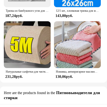
Тряпка из бамбукового угля для удаления масла, утолщенная салфетка для мытья дома, впитывающая салфетка из микрофибры для мытья посуды, полотенце для кухни
12/1 шт., хлопковая тряпка для мытья посуды, супервпитывающие кухонные полотенца, антипригарное масло, многоразовые бытовые чистящие подушечки для мытья посуды, тряпки для посуды
187,24руб.
143,80руб.
Натуральные салфетки для чистки растений Luffa, волшебные сильные впитывающие кухонные антипригарные масляные тряпки, тряпки для мытья посуды, чистящие средства, чистые инструменты
Новинка, антипригарное масляное полотенце для уборки дома, антиворсовое Вешалка из кораллового флиса, двусторонняя тряпка, салфетка для чистки посуды
231,28руб.
130,06руб.
Пятновыводители для
Here are the products found in the
стирки