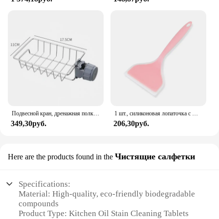
Подвесной кран, дренажная полка для кухонной раковины, держатель для раковины в ванной, стеллаж для хранения, полка-органайзер, кухонные аксессуары
1 шт., силиконовая лопаточка с широким горлышком, антипригарный скребок, лопаточка для приготовления стейка, говядины, яиц, инструменты для выпечки блинов, кухонная лопатка для приготовления пищи
349,30руб.
206,30руб.
Чистящие салфетки
Here are the products found in the
Specifications:
Material: High-quality, eco-friendly biodegradable
compounds
Product Type: Kitchen Oil Stain Cleaning Tablets