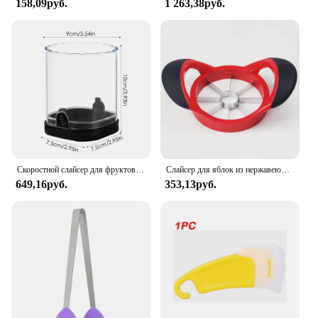
158,09руб.
1 263,38руб.
needs of busy households and professional kitchens
alike, ensuring that you have a reliable solution on
hand for any oil stain challenge.
Скоростной слайсер для фруктов и овощей с нажимной пластиной, ручной резак для чашек, портативный инструмент для нарезки бананов, клубники, кухонные аксессуары
Слайсер для яблок из нержавеющей стали Apple Corerpeelerfruit Cuttersuper Sharp Apple Knifemultifunctional Кухонные инструменты
649,16руб.
353,13руб.