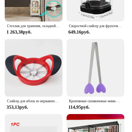
Стеллаж для хранения, складной плотный шкаф для хранения, подходящий для небольшого пространства, ванной комнаты, гостиной, спальни, белый
Скоростной слайсер для фруктов и овощей с нажимной пластиной, ручной резак для чашек, портативный инструмент для нарезки бананов, клубники, кухонные аксессуары
1 263,38руб.
649,16руб.
Слайсер для яблок из нержавеющей стали Apple Corerpeelerfruit Cuttersuper Sharp Apple Knifemultifunctional Кухонные инструменты
Креативные силиконовые мини-Щипцы из нержавеющей стали для закусок, Нескользящие ручки, клипса для барбекю, хлеба, льда, кухонные аксессуары, барбекю
353,13руб.
114,95руб.