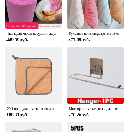
you can tackle stains on the spot, whenever they
occur. The sets available for sale are perfect for
those who prefer to have a supply on hand, while
the wholesale options cater to vendors and suppliers
looking to stock up for their customers.
Ткань для мытья посуды из скорлупы кокосового ореха, безмасляная ткань для кухни, утолщенная ткань для чистки, водопоглощающая, обеззараживающая, ткань для чистки
Кухонное полотенце, тряпка из микрофибры, кухонная тряпка для посуды, антипригарная, масляная, утолщенная, салфетка для чистки стола, впитывающая губка для мытья посуды, домашняя
449,59руб.
377,69руб.
20/1 шт., кухонные полотенца из микрофибры
Многоразовые салфетки для чистки, бытовые кухонные одноразовые тряпки, нетканые тряпки для мытья посуды, бумажные полотенца, антипригарные масляные салфетки для мытья посуды, салфетки
188,31руб.
270,26руб.