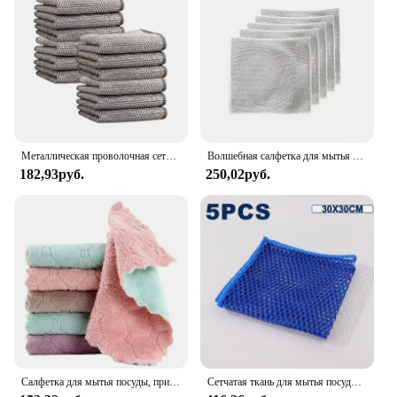
Металлическая проволочная сетчатая салфетка для чистки кухонного смесителя
Волшебная салфетка для мытья посуды, тряпка с серебряной проволокой для удаления масляных пятен, моечный горшок, двухслойная утолщенная шариковая ткань из стальной проволоки, 5 шт.
182,93руб.
250,02руб.
Салфетка для мытья посуды, пригодная кухонная тряпка из кораллового бархата, впитывающая антипригарная, быстросохнущая с маслом
Сетчатая ткань для мытья посуды, антипригарная губка для мытья масляной плиты, кухонная быстросохнущая чистящая сетка для газовой плиты, тряпка, чистящие полотенца