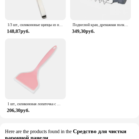
1/3 шт., силиконовые щипцы из нержавеющей стали
Подвесной кран, дренажная полка для кухонной раковины, держатель для раковины в ванной, стеллаж для хранения, полка-органайзер, кухонные аксессуары
148,87руб.
349,30руб.
1 шт., силиконовая лопаточка с широким горлышком, антипригарный скребок, лопаточка для приготовления стейка, говядины, яиц, инструменты для выпечки блинов, кухонная лопатка для приготовления пищи
206,30руб.
Средство для чистки
Here are the products found in the
варочной панели