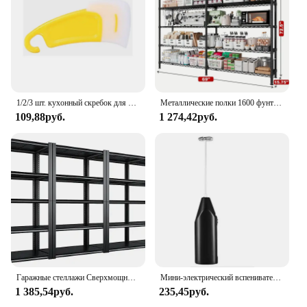
1/2/3 шт. кухонный скребок для удаления пятен от масла, силиконовый шпатель, приспособления для выпечки тортов, кондитерские изделия, грязные кастрюли, инструменты для очистки посуды
Металлические полки 1600 фунтов для хранения, 5-уровневые сверхмощные стеллажи с регулируемой полкой
109,88руб.
1 274,42руб.
Гаражные стеллажи Сверхмощные полки для хранения 2000 фунтов Регулируемые гаражные полки 5-уровневые металлические стеллажи
Мини-электрический вспениватель молока, блендер, беспроводной миксер-венчик для кофе, скиммер, ручной миксер для взбивания яиц, миксер для капучино для кухни
1 385,54руб.
235,45руб.