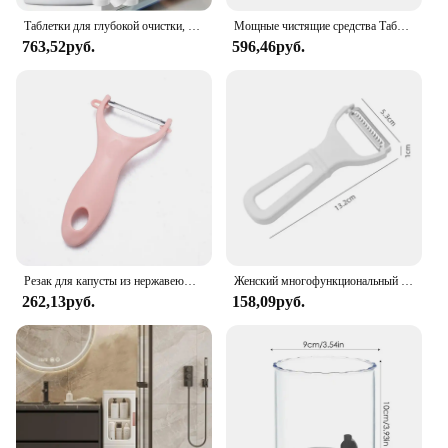
Таблетки для глубокой очистки, посудомоечная машина, очиститель, сильное удаление пятен от масла, удаление пятен, моющее средство, кухонная посудомоечная машина, чистящие принадлежности
Мощные чистящие средства Таблетки для посудомоечной машины оставляют запах свежести Глубокая очистка
763,52руб.
596,46руб.
Резак для капусты из нержавеющей стали с широким горлышком, овощечистка для фруктов, терка для капусты, салата, картофеля, измельчитель, кухонные гаджеты для резки
Женский многофункциональный измельчитель фруктов, овощей, моркови, картофеля
262,13руб.
158,09руб.