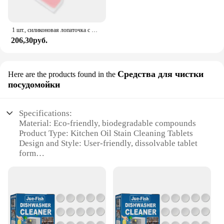
1 шт., силиконовая лопаточка с широким горлышком, антипригарный скребок, лопаточка для приготовления стейка, говядины, яиц, инструменты для выпечки блинов, кухонная лопатка для приготовления пищи
206,30руб.
Средства для чистки
Here are the products found in the
посудомойки
Specifications:
Material: Eco-friendly, biodegradable compounds
Product Type: Kitchen Oil Stain Cleaning Tablets
Design and Style: User-friendly, dissolvable tablet
form
Usage and Purpose: Effective oil stain removal from
kitchen surfaces
Typical Adaptive Scenario: Ideal for use in
commercial and residential kitchens
Quantity: Available in bulk sets for wholesale and
vendor purchases