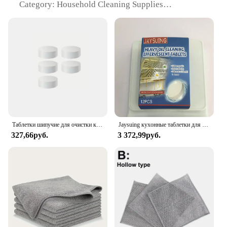
Category: Household Cleaning Supplies
Design and Style: User-friendly, easy-to-use tablet
form
Usage and Purpose: Designed to remove stubborn
kitchen oil stains
Performance and Property: Effective in removing
grease, grime, and stains
Quantity: Available in sets for convenience and
wholesale options for vendors and suppliers
Features:
**Effortless Cleaning Solution**
Таблетки шипучие для очистки кухни ресторана, тяжелые масляные пятна, шипучие таблетки для очистки кухонной плиты
Jaysuing кухонные таблетки для очистки масляных пятен, тяжелые масляные грязевые пятна, шипучие таблетки, кухонная вытяжка, варочная панель
327,66руб.
3 372,99руб.
The Kitchen Oil Stain Cleaning Tablets are a game-
changer for maintaining a spotless kitchen. These
tablets are not just any ordinary cleaning agents;
they are specifically formulated to tackle the
toughest kitchen oil stains. Whether it's grease on
your stovetop or grime on your countertops, these
tablets are your go-to solution. Their user-friendly
design allows for easy application, ensuring that
you can focus on the task at hand without the hassle