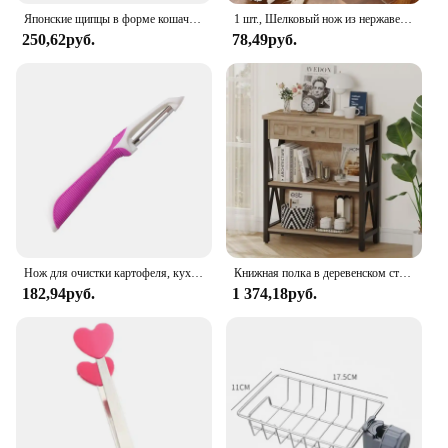
Японские щипцы в форме кошачьей лапы, щипцы для еды с милым рисунком из мультфильма, быстрое устройство для выпечки сэндвичей, кухонные приспособления
1 шт., Шелковый нож из нержавеющей стали
250,62руб.
78,49руб.
Нож для очистки картофеля, кухонный бытовой инструмент из нержавеющей стали, многофункциональный инструмент для очистки картофеля, кухонный инструмент для овощей и фруктов
Книжная полка в деревенском стиле с выдвижным ящиком, книжный шкаф из промышленного дерева и металла, небольшая книжная полка и низкий книжный шкаф для небольшого пространства
182,94руб.
1 374,18руб.