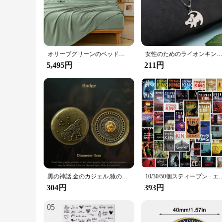
color adds a touch of sophistication to your bedroom decor, m
sized mattress, while the elastic edges provide a secure and w
**Versatile and Durable for Everyday Use**
This bed sheet set is not just about style; it's designed for
stands up to frequent washing, maintaining its shape and col
is a reliable choice for all vendors, suppliers, and customers.
オリーブグリーンのベッドシーツセット,洗えるポリコットン,4ピースの寝具セット,ウォッシャブル,大学の寮,オールシーズン
女性のためのライオンキングシンバのステンレス鋼のネックレス,チョーカー,ロングチェーン,ファッションジュエリー,あなたが手紙である
5,495円
211円
**Ease of Care and Adaptability**
Caring for this fitted sheet is a breeze. It's machine washabl
during the night. It's an ideal accessory for anyone looking
your guests, this King Fitted Bed Sheet Olive is a smart choi
黒の神話,金のカジェル,猿の王のバーモデル,半金属合金のおもちゃ,西への旅
10/30/50個スティーブン · エドウィン王ホラー小説ステッカーdiy落書きオ
304円
393円