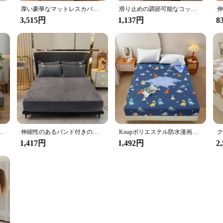
0tc,豪華
厚い豪華なマットレスカバー,ベッドシーツ,パッドプロテクター,暖かく,柔らかい,キング,クイーン,キルティング,フィット,装飾,90, 120, 150x200cm,冬
滑り止めの調節可能なコットンフィットシート、伸縮性のあるバンド付き、ダブル、キング、クイーンベッド用のマットレスカバー、140x200、160x200、200x200cm
3,515円
1,137円
8
,シングル,クイーン,キングベッド,リネン,サバンナカmatrimonialシート
伸縮性のあるバンド付きの柔らかいベルベットシーツ,調節可能な滑り止めマットレスカバー,シングル,ダブル,キング,クイーンベッド,160x200cm
Kuupポリエステル防水漫画シーツ、特大ベッドカバー、枕カバーなし、弾性バンド、周りのマットレス、360 °
1,417円
1,492円
2