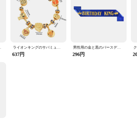
リア,イギリス,お土産
ライオンキングのサバミュラブレスレット,漫画のキャラクター,ビーズジュエリー,女性のパーティーアクセサリー
男性用の金と黒のバースデーキングサッシ,誕生日パーティーの装飾,男の子と女の子用の消耗品,16 18 20 30 40 50 60
637円
296円
2
,直送