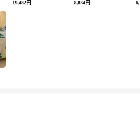
19,482円
8,834円
6
寝具,リネンシーツ,掛け布団,フル,クイーン,キングサイズ