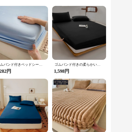
t offers a soft, smooth touch that glides against your skin,
ome or hotel setting.
 seasons. Its durable construction ensures that it withstands
 comfortable sleeping surface.
ゴムバンド付きベッドシーツ,シーツ,ベッドカバー,プロテクターカバー,マットレス,シングル,ダブル,キング,クイーンサイズ,綿360, 100%
ゴムバンド付きの柔らかい綿のマットレスカバー,ベッドリネン,シングル,ダブル,キング,クイーンサイズ,100, 120, 150, 180, 200
,282円
1,598円
to wrinkles, making it an ideal choice for those who value
lable for wholesale and vendor purchases, making it an