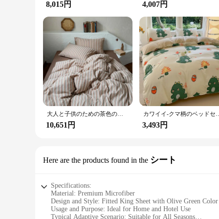
8,015円
4,007円
大人と子供のための茶色の縞模様の寝具セット,シンプルなスタイル,枕カバー付きのピンクのベッドシーツ,キングサイズとクイーンサイズ,綿100%
カワイイ-クマ柄のベッドセット,花柄の羽毛布団カバー,枕カバー,かわいい恐竜の
10,651円
3,493円
シート
Here are the products found in the
Specifications:
Material: Premium Microfiber
Design and Style: Fitted King Sheet with Olive Green Color
Usage and Purpose: Ideal for Home and Hotel Use
Typical Adaptive Scenario: Suitable for All Seasons