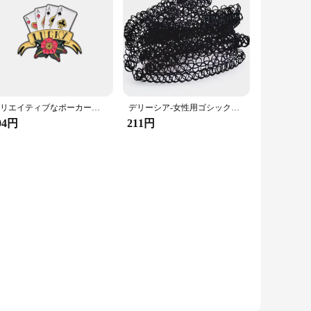
クリエイティブなポーカーカード,エナメルピン,キングとクイーンのブローチ,バックパックのラペルバッジ,パンクジュエリー,子供や友人へのギフト
デリーシア-女性用ゴシックネックレス,12ピース/セット,伸縮性のある中空チェーン,ジュエリー,フィッシュライン,ストレッチ,ヴィンテージ
04円
211円