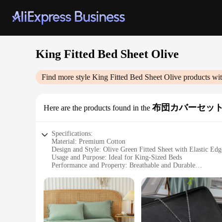
King Fitted Bed Sheet Olive
Find more style
King Fitted Bed Sheet Olive
products wit
布団カバーセッ
Here are the products found in the
Specifications:
Material: Premium Cotton
Design and Style: Olive Green Fitted Sheet with Elastic Edg
Usage and Purpose: Ideal for King-Sized Beds
Performance and Property: Breathable and Durable
Shape or Size: Fitted to King-Sized Mattresses
Type and Category: Bedding Accessory
Applicable People: Suitable for All Ages
Features:
**Elegant Comfort for Your King-Sized Bed**
The King Fitted Bed Sheet Olive is a perfect blend of eleganc