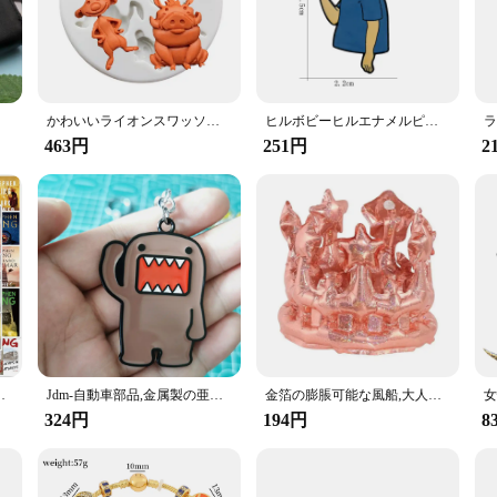
aking it an excellent choice for those who appreciate a classic and timeless aest
rinkle-free finish.
 durability and performance. The breathable fabric allows for air circulation, k
or over time. Whether you're looking for a wholesale purchase for your bed and b
人への贈り物
かわいいライオンスワッソグmongoosシリコン型シュガークラフトカップケーキベーキング型フォンダンケーキ装飾ツール
ヒルボビーヒルエナメルピン、ブロッチ、バッグとバックパック用のバッジ、友達の装飾、子供向けギフト
463円
251円
2
e, making it a convenient addition to your laundry routine. The fitted design ens
 for a high-quality, versatile, and easy-to-care-for bedding solution. Whether 
ce for any scenario.
ートバイのラップトップ電話クールな子供のステッカーのおもちゃ
Jdm-自動車部品,金属製の亜鉛合金キーホルダー,自動車部品,ドローン,ドリフト,レーシングなし,アクセサリー,Culture-3D
金箔の膨脹可能な風船,大人の幸せな誕生日の帽子,おもちゃ,パーティーの装飾,ベビーシャワー用品,特別オファー
324円
194円
8