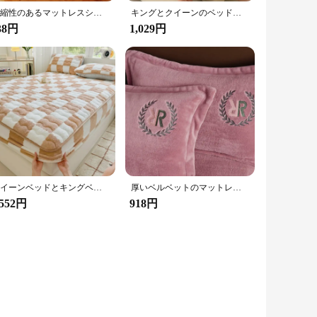
伸縮性のあるマットレスシーツ,枕カバーなし,クイーンサイズとキングサイズ用,高品質,140/160/150x200cm,1部屋
キングとクイーンのベッド用の柔らかいベルベットのマットレスカバー,暖かくて厚いシーツ,シーツ,学生寮の保護,冬
38円
1,029円
クイーンベッドとキングベッド用の厚いベルベットのベッドシーツ,モノクロのマットレスカバー,長いフリース,柔らかくフィットしたぬいぐるみ
厚いベルベットのマットレスカバー,パッド入りカバー,暖かく,柔らかく,キング,クイーン,キルティング,フィット,140 cm, 150 cm, 160 cm, 180 cm, 180 cm,cm 200cm、冬
,552円
918円