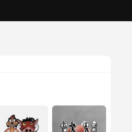
y feel that ensures a restful night's sleep. The olive green