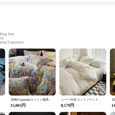
 King Size
for
eping Experience
ses
Bed Sheet Olive, a masterpiece of design and craftsmanship. Made from the fine
 classic olive color adds a touch of elegance to any bedroom decor, making it a 
is product is the perfect choice for vendors and retailers.
oft but also durable, standing up to the rigors of daily use. The high-quality f
of this fitted sheet means you can spend less time on maintenance and more time
キング,クイーン,ダブル,ツインサイズ
花柄のegyptianコットン寝具セット、掛け布団カバー、柔らかい羽毛布団カバー、フラットとフィットベッドシーツ、枕カバー、クイーンとキング、600tc
シーツ付きコットンベッドリネンセット,掛け布団カバー,枕カバー,シングル,カップル,キング,クイーン,ダブル,ツインサイズ,ソリッド
15,065円
8,179円
1