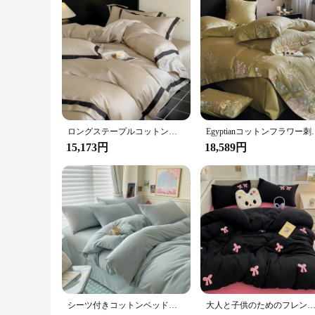
Designed with versatility in mind, this King Fitted Bed Sheet
in your store, this bedding set is an excellent choice. The gen
practicality, offering a blend of elegance and functionality tha
ロングステープルコットン寝具セット、高級羽毛布団カバー、フラットでフィットしたベッドシーツ、枕カバー、無地、ホテルスタイル、クイーンサイズとキングサイズ、100秒
Egyptianコットンフラワー刺繍パストラルベッドセットフラッ
15,173円
18,589円
シーツ付きコットンベッドリネンセット,掛け布団カバー,枕カバー,シングル,カップル,キング,クイーン,ダブル,ツインサイズ,ソリッド
大人と子供のためのフレンチスタイルの寝具セット,無地,枕カバー付きのカラフルなフラットシート,キングサイズとクイーンサイズ,ブラ