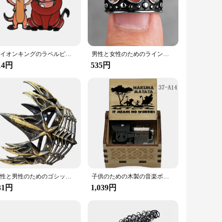
hetic. The fitted design ensures a snug fit for your king-
eeping you cool during warmer nights. The durable material
reakfast or a single set for your personal use, this product
ライオンキングのラペルピン,金属製のエナメルピン,子供のバッジ,アニメーションジュエリーアクセサリー,ギフト
男性と女性のためのラインストーン付きステンレススチールリング,ユニセックスのジュエリー,レトロなスタイル,シンプル,トレンディ,ボーイフレンド,ギフト,卸売
14円
535円
ures that it stays in place, preventing slips and bunching
you're looking to update your own bedroom or stock up for
女性と男性のためのゴシックレトロパーティークラウン,クイーン,キング,レトロパーティークラウン,ウィッチヘア,ヘッドピース,帽子
子供のための木製の音楽ボックス,誕生日パーティーのギフト,ライオンキング,18ノート
31円
1,039円