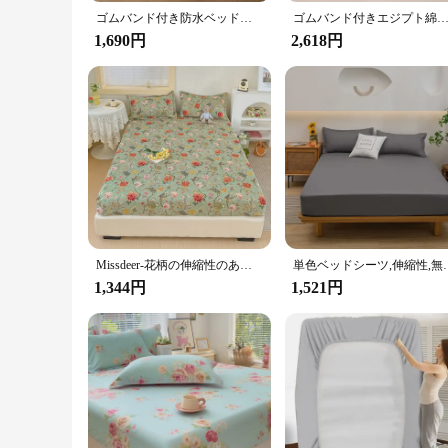
ゴムバンド付き防水ベッドシーツ,肌にやさしいマットレスカバー,シングル,ダブル,キング,クイーンベッド,140, 150, 160x200
ゴムバンド付きエジプト綿シーツ,柔らかく調節可能なマットレスカバー,シングル,ダブル,キング,クイーンベッド,80
1,690円
2,618円
Missdeer-花柄の伸縮性のあるベッドシーツセット,枕カバーなしのシーツ,シングル,クイーン,キングサイズ,ダブル
単色ベッドシーツ,伸縮性,無地,ダークグレー,ベッドシーツ
1,344円
1,521円