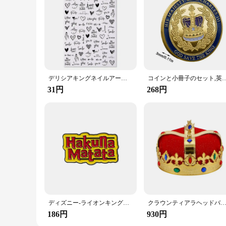
デリシアキングネイルアートトレンドステッカー、ネットラブデカール赤、黒、白、ホットセール、新品
コインと小冊子のセット,英国,クイーン,イタ
31円
268円
ディズニー-ライオンキングのクリエイティブなエナメルピン、漫画映画、豚、プンバ、ティモン、金属ブローチ、ラペルバッジ、アクセサリー、ファンギフト
クラウンティアラヘッドバンド,イブニングコスチュームアクセサリー
186円
930円