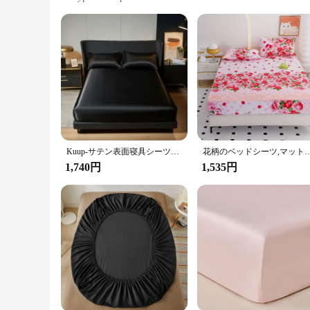
Shape or Size or Weight or Quantity: King Size Fitted Sheet
Performance and Property: Soft, Durable, and Easy to Care 
Features:
|Vendors|
**Luxurious Comfort and Style**
Experience the ultimate blend of luxury and comfort with our
ensuring a restful night's sleep. The olive green color adds 
**Versatile and Durable**
Whether you're looking for a cozy retreat in the winter or a c
frequent washing and maintains its shape and color over time
Kuup-サテン表面寝具シーツと枕カバーセット、伸縮性バンド、マットレスカバーの周り、ベッドカバー、100% ポリエステル、3個
花柄のベッドシーツ,マットレスカバー,シン
**Ease of Care and Maintenance**
1,740円
1,535円
Caring for your King Fitted Bed Sheet Olive is a breeze. The
convenience. It's easy to wash and maintain, ensuring that y
excellent choice for hotels, bed and breakfasts, or anyone l