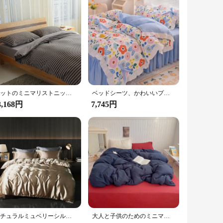
u're looking for a new set for your personal use or for sale
. It's an ideal set for those who value both style and
ニットのミニマリストニット寝具セット,ベッドカバー,綿100%,茶色のストライプ,クイーンとキングのマットレス用
ベッドシーツ、かわいいプリンセスab、両面フリル、キルトカバー、枕カバー、クイーン、キングサイズ、フィンファッションを備えた頑丈な寝具セット
3,168円
7,745円
ナチュラルミュベリーシルク寝具セット、ハイエンドサテン滑らかな羽毛布団カバー、ダブルキングとクイーンサイズのベッドシーツ、高級ブレンド
大人と子供のためのミニマリストパターンの無地の寝具セット,枕カバー付きのピンクのシーツ,キングサイズとクイーンサイズ