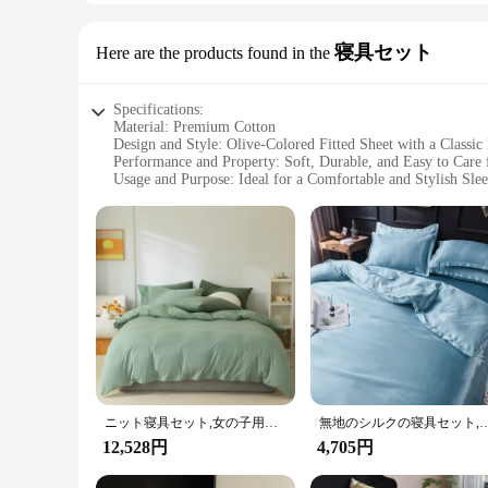
寝具セット
Here are the products found in the
Specifications:
Material: Premium Cotton
Design and Style: Olive-Colored Fitted Sheet with a Classic
Performance and Property: Soft, Durable, and Easy to Care 
Usage and Purpose: Ideal for a Comfortable and Stylish Sle
Shape or Size: Designed Specifically for King-Sized Mattres
Type and Category: High-Quality Bedding Set
Features:
**Elegant Comfort for Your Bedroom**
Step into a world of luxurious comfort with our King Fitted 
is gentle on your skin, ensuring a restful night's sleep. The
refresh your bedding or searching for a wholesale supplier, th
**Durability Meets Ease of Care**
Crafted to last, our King Fitted Bed Sheet Olive is not only s
in pristine condition wash after wash. The easy-care nature 
ニット寝具セット,女の子用寝具セット,綿100%,フィットベッドシーツ,シングル,クイーン,キングサイズ,zip掛け布団カバー,オリーブグリーン
無地のシルクの寝具セット,掛け布団カバーと枕カバー,シングルサテンのシーツ,
pays off with its longevity and convenience.
12,528円
4,705円
**Adaptable and Versatile Bedding Set**