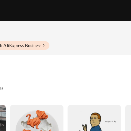
h AliExpress Business
ト
es
e and comfort. Made from premium cotton, this fitted sheet offers a soft and coz