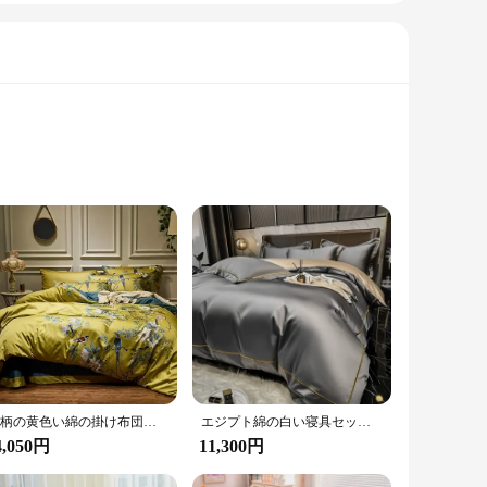
st premium cotton, this fitted sheet promises softness that
versatile addition to your home. Whether you're looking to
abric resists wear and tear, ensuring that your bedding remains
 enjoying your cozy oasis. It's an investment in comfort that
花柄の黄色い綿の掛け布団カバー,シートセット,サイズクイーン,寝具セット
エジプト綿の白い寝具セット,刺embroideryの羽毛布団カバー,フラットシーツ,ベッドリネン,ホテルスタイル,ホームテキスタイル,クイーンサイズとキングサイズ
4,050円
11,300円