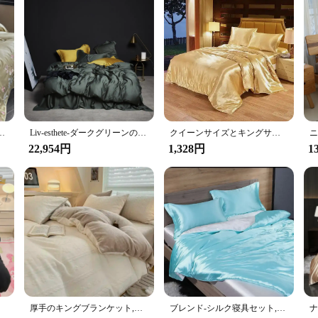
 Olive is the perfect companion for a variety of sleeping scenarios. Whether yo
erous size is tailored to fit king-sized mattresses, ensuring a snug and secure fit
t is sure to delight.
ト、フィットベッドシーツ、枕カバー、フル、クイーン、キングコンフォーターカバー、1000tc
Liv-esthete-ダークグリーンの寝具セット,ピュアシルク100% の豪華な掛け布団カバー,フラットシート,枕カバー,リネン,健康,クイーン,キング
クイーンサイズとキングサイズのベッド用のサテンシルク寝具セット,豪華な羽毛布団カバー,シーツ,掛け布団カバー,4個,30個
22,954円
1,328円
1
ウンとピンク
厚手のキングブランケット,豪華なベッドシーツ,暖かい冬の寝具を備えた高密度のミルクフリース掛け布団カバーセット
ブレンド-シルク寝具セット,掛け布団カバー,シルキー,クイーンサイズ,キングサイズ,シーツ,枕カバー,豪華な寝具セット,100%