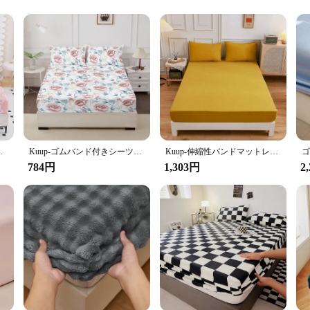
for
 King Fitted Bed Sheet Olive. Crafted from premium microfiber, this fitted shee
a touch of elegance to your bedroom decor, making it a stylish addition to any h
ool, breathable layer in the summer, this fitted sheet is designed to adapt to all
. The fitted design ensures a snug fit for your mattress, providing a secure and
グル,クイーン,キング
Kuup-ゴムバンド付きシーツ、マットレスカバー、ベッドシーツ、クイーンサイズとキングサイズ、枕カバーなし、高品質、90 cm、160 cm、150 cm x 200cm、1個
Kuup-伸縮性バンドマットレスカバー、シーツ、クイーンサイズとキングサイズ、枕カバーは含まれていません、高品質、90 cm、180 cm、150 cm x 200 cm
784円
1,303円
2
 microfiber material is not only soft and comfortable but also highly resistant 
our bed remains fresh and inviting with minimal effort. The fitted sheet is avai
ooking to stock up on high-quality bedding.