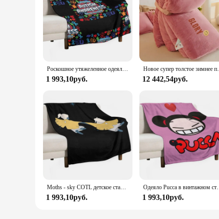
Роскошное утяжеленное одеяло для дивана от аутизма
Новое супер толстое зимнее постельное одеяло, мол
1 993,10руб.
12 442,54руб.
Moths - sky COTL детское стандартное одеяло для кровати клетчатые Утяжеленные одеяла
Одеяло Pucca в винтажном стиле для пу
1 993,10руб.
1 993,10руб.