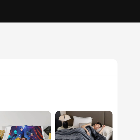
mium cotton, this blanket is designed to mimic the feeling
e, making it ideal for active sleepers. Its plush texture is