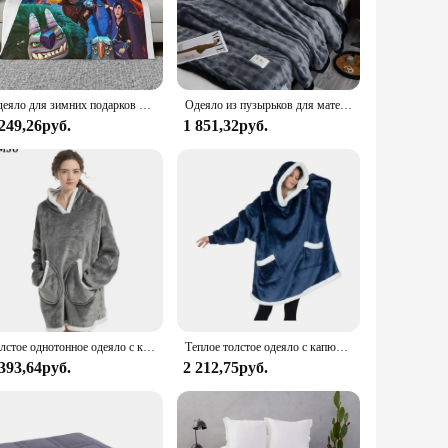
ing during bedtime routines, easing anxiety, or providing a
 ensuring that each child can find the perfect fit for their
Одеяло для зимних подарков на день Св. Валентина
Одеяло из пузырьков для матери и ребенка, композитное двухстороннее бархатное утолщенное многофункциональное покрывало для сна в форме кролика
 249,26руб.
1 851,32руб.
it's a partner in your child's sleep journey. Its gentle
s it accessible to vendors and suppliers, ensuring that it's
fort that lasts through the night.
Толстое однотонное одеяло с капюшоном
Теплое толстое одеяло с капюшоном для телевизора, унисекс, гигантский карман, флисовые Утяжеленные одеяла для взрослых и детей, для кровати, для путешествий, для дома
 393,64руб.
2 212,75руб.