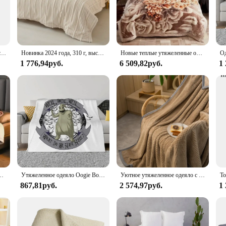
and tear of daily use.
it's a versatile tool for supporting children's well-being. Whether it's for calm
rious scenarios. Its multiple sizes and weights cater to a wide range of children,
 breeze, allowing for easy maintenance and prolonged use.
Утяжеленное одеяло для сна, глубокое однотонное мягкое теплое одеяло для людей с бессонницей, домашнее утяжеленное одеяло для спальни, мягкое теплое одеяло
Новинка 2024 года, 310 г, высокая грамм, молочный флис класса А, жаккардовое полосатое одеяло для матери и ребенка, коралловый флис
Новые теплые утяжеленные одеяла для кроватей, высококачественное утолщенное теплое одеяло-рашель на зиму-осень, двухстороннее плюшевое одеяло
1 776,94руб.
6 509,82руб.
1
ood night's sleep for children. The Kids Weighted Blanket is not just a product; 
leading to a deeper, more restful sleep. The blanket's wholesale availability make
tment in your child's health and well-being, promoting a sense of security and com
из молочного флиса, Европейское утолщенное бархатное одеяло Beibei, одеяло
Утяжеленное одеяло Oogie Boogie, пушистое одеяло, покрывало для дивана, рождественские подарки
Уютное утяжеленное одеяло с узором стебля пшеницы — плюшевый коралловый флис 280 GSM со стильной окантовкой для комфортного и теплого сна
867,81руб.
2 574,97руб.
1