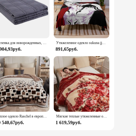
Пеленка для новорожденных, 100% хлопок, с принтом
Утяжеленное одеяло sukuna jjk, милые одеяла
 904,93руб.
891,65руб.
Теплое одеяло Raschel в европейском стиле для зимы, элитное мягкое утолщенное теплое утяжеленное одеяло, двухстороннее флокированное одеяло, пуховое одеяло
Мягкие теплые утяжеленные одеяла для кроватей, утолщенное одеяло, мягкие фланелевые одеяла из кораллового флиса, двухстороннее плюшевое одеяло, одеяло
0 540,67руб.
1 619,59руб.