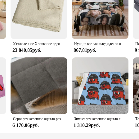
очное бархатное утяжеленное одеяло, бордовое бархатное мягкое пушистое теплое одеяло, пуховое одеяло
Утяжеленное Хлопковое одеяло реджаны для беспокойства, 10/15 фунтов, бессонница, ощущение расслабления, защищенное, спокойное, для сна, кровать, одеяло, тяжелое одеяло
Hyunjin коллаж плед одеяло очень большого размера полярная клетка Утяжеленные одеяла
23 840,85руб.
867,81руб.
9
тешествий, Утяжеленные рождественские подарки, одеяла
Серое утяжеленное одеяло размером 86,6x49,5 дюйма — 24,3 фунта. Уютная удобная ткань для отдыха и сна.
Зимнее утяжеленное одеяло с ворсом
6 170,06руб.
1 310,29руб.
1