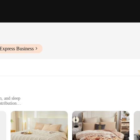
Express Business
n, and sleep
stribution
zes and weights to suit different needs
r for easy washing
e a soothing and comforting experience for children. Made from the softest pre
pment of healthy sleep habits. The snug fit ensures that the blanket stays in plac