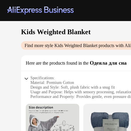
Kids Weighted Blanket
Find more style
Kids Weighted Blanket
products with Ali
Одеяла для сна
Here are the products found in the
Specifications:
Material: Premium Cotton
Design and Style: Soft, plush fabric with a snug fit
Usage and Purpose: Helps with sensory processing, relaxatio
Performance and Property: Provides gentle, even pressure di
Shape or Size or Weight or Quantity: Available in multiple si
Parts and Accessories: Includes a cozy removable duvet cove
Features:
**Comfort and Calm for Little Ones**
The Kids Weighted Blanket is meticulously crafted to provid
of a gentle hug, promoting relaxation and aiding in the develo