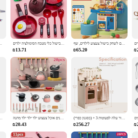
מציאותי להעמיד פנים לשחק בישול צעצוע לילדים, שף Playset מטבח אבזרים, אורות וצלילים, למדדה בנות בני גילים 3 +
סט עבור ילדים ילדה בישול צעצועי מטבח חיתוך התינוק חיתוך פירות בישול כלי מטבח הסימולציה ילדים
משחק פלייסט ילדים מעמידים פנים בישו
₪13.71
₪65.20
₪
ילדי רובוטיים משחק מטבח להגדיר מטבח עץ כפרי מעמידים פנים עם סינר מחרוזת אור עלה לפעוטות 3 + (בסגנון כפרי)
סט צעצועים מטבח ילדים סט 28 יח 'לשחק אביזרים למטבח ערכת עם סירים להעמיד פנים אוכל צעצוע ילד ילד ילד מתנה
משחק ילדים ביתי משחק צעצוע ערכת בישול סימולציה ובישול ילדה כלי מטבח
₪20.43
₪256.27
₪