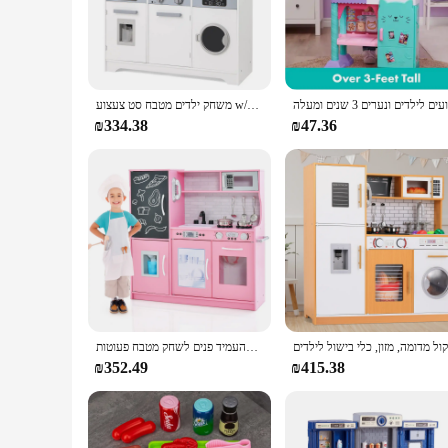
and spoons, ensuring that your child can fully immerse themsel
making it a durable and long-lasting addition to any child's
**Educational and Developmental Benefits**
Beyond just being a source of fun, the Kids Play Kitchen is a
pretend play. The set also fosters social skills, as children 
משחק ילדים מטבח סט צעצוע w/מים מתקן ברז כיור כלים תנור מיקרוגל
children understand the basics of cooking and meal preparatio
₪334.38
₪47.36
**Versatile and Convenient**
Whether you're a parent looking to enhance your child's play
for small spaces, while its durable construction ensures it ca
availability and multiple sets for sale, this play kitchen is a
הילד של להעמיד פנים לשחק מטבח פעוטות w/שחור
₪352.49
₪415.38