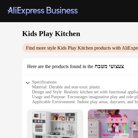
Kids Play Kitchen
Find more style
Kids Play Kitchen
products with AliExpr
צעצועי מטבח
Here are the products found in the
Specifications:
Material: Durable and non-toxic plastic
Design and Style: Realistic kitchen set with functional appli
Usage and Purpose: Encourages imaginative play and role-p
Applicable Environment: Indoor play areas, daycares, and 
Performance and Property: Easy to clean and maintain
Parts and Accessories: Comes with a variety of kitchen tools 
Features:
**Engaging Playtime Experience**
The Kids Play Kitchen is a delightful addition to any child's 
provides children with an authentic kitchen experience, allow