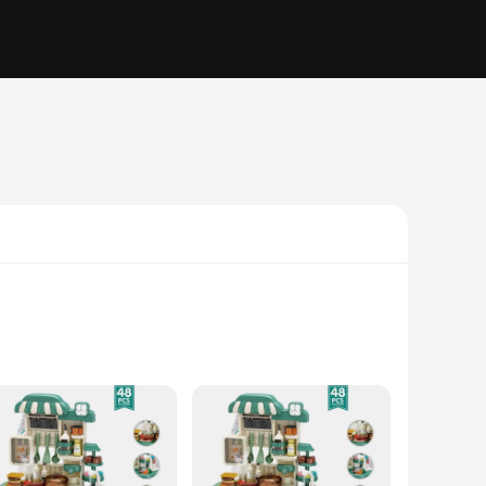
c design, complete with a refrigerator, oven, and sink,
a variety of kitchen tools and utensils, such as pots, pans,