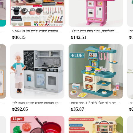
ves in the role of a chef or host. The sturdy plastic construction ensures that t
 playroom.
 valuable educational tool. It encourages children to develop their fine motor s
engage in imaginative scenarios with friends or family members. The realistic des
לשחק בנות מטבח צעצוע להעמיד פנים אוכל-מטבח צעצועים לילדים, ערכת מטבח לשחק עשן ותאורה ריאליסטי, עבור בנות בנים בגיל 3 +
צעצועים מטבח ילדים סט 92/69/59 pcs לשחק ערכת אביזרים למטבח עם סירים לשחק מעמידים פנים מזון בישול פעוטות ילדים מתנה ילד ילד מתנה
מטבח ביתי לילדים עם אביזרים למטבח, צעצוע מזון, צלילים, מוסיקה וצעצועים לילדים ונערים 3 שנים ומעלה
n, making it an excellent tool for introducing healthy eating habits and kitchen
₪30.15
₪142.51
₪
time or a vendor seeking to expand your product offerings, the Kids Play Kitchen
n withstand the test of time. The set is easy to clean, making it a hassle-free ad
n ideal choice for daycares, schools, and retailers looking to provide a high-qual
ילדים לשחק אביזרי מטבח, צעצועים פלייסט מזון מטבח מחבתות סירים חלב מזלג לילד 3 + בנים ובנות
הילד של משחק פנים משחק פעוטות מטבח משחק פעוט לבן
ילדים מטבח מעץ מעמידים פנים לשחק צעצועים בישול להגדיר צעצועי בישול עם אור מדומה וקול מדומה, מזון, כלי בישול לילדים
₪292.05
₪35.87
₪