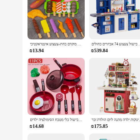
ל צעצוע 74 אביזרים כחולים
ילדים מנגל אוכל להגדיר מטבח להעמיד פנים משחק בישול צעצועים בישול ילדה חינוך מוקדם בחוץ-צעצוע אינטראקטיבי
₪13.94
₪539.84
 תינוקות ילדה מתנה ליום הולדת זכר
סט לילדים צעצועים מטבח ילדת בישול בישול בישול פירות בישול כלי מטבח הסימולציה ילדים
₪14.68
₪175.85