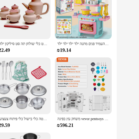
מיני מטבח דלפק לשחק סט כלי אוכל הדומים הדומים משחק בית תפקיד בית לשחק משחק להעמיד פנים מתנה ילד ילד ילד ילד
משחקי בית משחקים לילדים סימולציה אחר הצהריים תה סט כלי שולחן תה סט סיליקון ילדים
22.49
₪19.14
משחק עץ בפינה vevor pentsoys סט ילדים כלי מטבח צעצועים עם אורות וצלילים לילדים מתנות בנות
לשחק סירים ומחבתות צעצועים לילדים-מטבח משחק להעמיד פנים כלי בישול מיני נירוסטה כלי בישול כלי פיתוח צעצועים
29.59
₪596.21