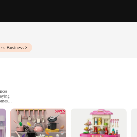
ess Business
ances
laying
homes
and utensils
playtime, designed to spark creativity and foster social interaction. The realisti
ing them to cook up pretend meals and engage in pretend play. The set includes 