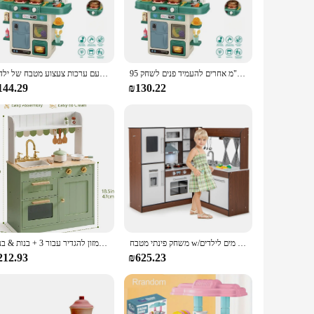
his play kitchen can withstand the rigors of daily play,
kills, hand-eye coordination, and cognitive abilities through
ign and interactive elements of the kitchen set can help
95 ס "מ אחרים להעמיד פנים לשחק preschool pool ילדים משחקי מטבח אמיתי סט סט גדול מטבח צעצועים בנות מעמידים את המשחק
שולחן המטבח מתיימר לשחק עם ערכות צעצוע מטבח של ילדים
 safety.
144.29
₪130.22
 is a versatile choice. Its compact size makes it suitable
dition to any home or play area. With its wholesale
ity, engaging play experience for children.
משחק פינתי מטבח w/אורות & נשמע מערכת זרימת מים לילדים
רובוט משחק רובוטיים משחק עץ להעמיד פנים לשחק מטבח סט צעצוע עם חיתוך מזון להגדיר עבור 3 + בנות & בנים
212.93
₪625.23