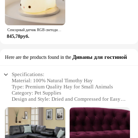
Сенсорный датчик RGB светодиодный ночник с кроликом, 16 цветов, USB перезаряжаемая силиконовая лампа в виде кролика для детей, детские игрушки, подарок на фестиваль
845,78руб.
Диваны для гостиной
Here are the products found in the
Specifications:
Material: 100% Natural Timothy Hay
Type: Premium Quality Hay for Small Animals
Category: Pet Supplies
Design and Style: Dried and Compressed for Easy
Storage
Usage and Purpose: Nutritious Chewing and
Foraging for Pets
Typical Adaptive Scenario: Suitable for Rabbits,
Guinea Pigs, Chinchillas, and Other Small Animals
Shape or Size or Weight or Quantity: 100g Packs