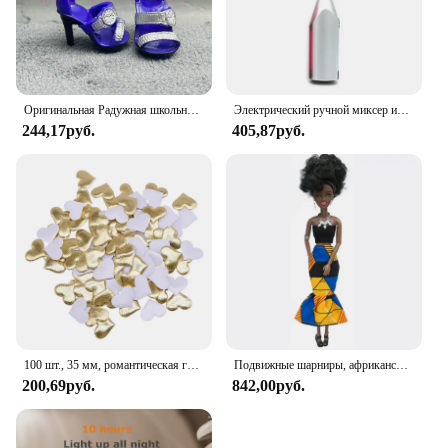
Оригинальная Радужная школьная кукла, можно выбрать обувь, каблук, сапоги, игрушки для девочек «сделай сам»
Электрический ручной миксер из нержавеющей стали, Легкий Блендер для выпечки и приготовления пищи
244,17руб.
405,87руб.
100 шт., 35 мм, романтическая губка, атласная ткань, лепестки в форме сердца, свадебные конфетти, настольная кровать, лепестки в форме сердца, свадебное украшение на день Святого Валентина
Подвижные шарниры, африканская черная кукла для американских кукол, аксессуары, тело Nudy с одеждой для Барби, игрушка для девочки, ролевая детская игрушка, подарок
200,69руб.
842,00руб.