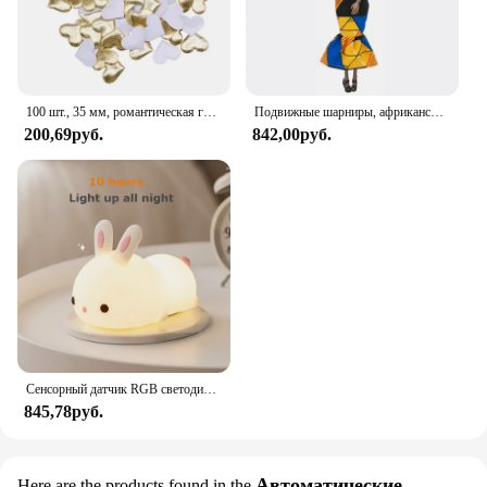
100 шт., 35 мм, романтическая губка, атласная ткань, лепестки в форме сердца, свадебные конфетти, настольная кровать, лепестки в форме сердца, свадебное украшение на день Святого Валентина
Подвижные шарниры, африканская черная кукла для американских кукол, аксессуары, тело Nudy с одеждой для Барби, игрушка для девочки, ролевая детская игрушка, подарок
200,69руб.
842,00руб.
Сенсорный датчик RGB светодиодный ночник с кроликом, 16 цветов, USB перезаряжаемая силиконовая лампа в виде кролика для детей, детские игрушки, подарок на фестиваль
845,78руб.
Автоматические
Here are the products found in the