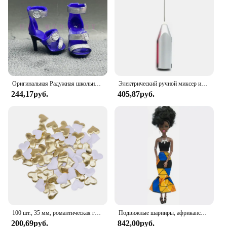
choice for all your small pet care needs.
Оригинальная Радужная школьная кукла, можно выбрать обувь, каблук, сапоги, игрушки для девочек «сделай сам»
Электрический ручной миксер из нержавеющей стали, Легкий Блендер для выпечки и приготовления пищи
244,17руб.
405,87руб.
100 шт., 35 мм, романтическая губка, атласная ткань, лепестки в форме сердца, свадебные конфетти, настольная кровать, лепестки в форме сердца, свадебное украшение на день Святого Валентина
Подвижные шарниры, африканская черная кукла для американских кукол, аксессуары, тело Nudy с одеждой для Барби, игрушка для девочки, ролевая детская игрушка, подарок
200,69руб.
842,00руб.