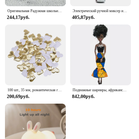
Оригинальная Радужная школьная кукла, можно выбрать обувь, каблук, сапоги, игрушки для девочек «сделай сам»
Электрический ручной миксер из нержавеющей стали, Легкий Блендер для выпечки и приготовления пищи
244,17руб.
405,87руб.
100 шт., 35 мм, романтическая губка, атласная ткань, лепестки в форме сердца, свадебные конфетти, настольная кровать, лепестки в форме сердца, свадебное украшение на день Святого Валентина
Подвижные шарниры, африканская черная кукла для американских кукол, аксессуары, тело Nudy с одеждой для Барби, игрушка для девочки, ролевая детская игрушка, подарок
200,69руб.
842,00руб.