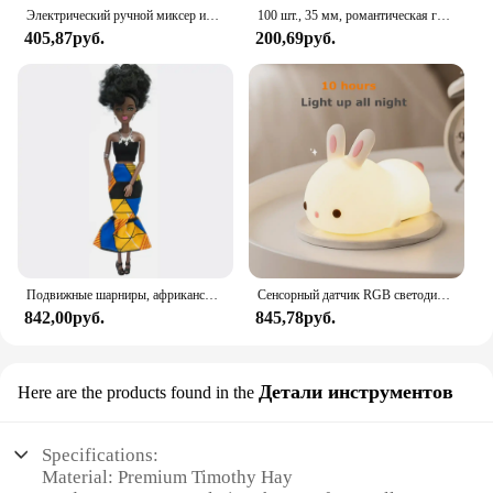
Электрический ручной миксер из нержавеющей стали, Легкий Блендер для выпечки и приготовления пищи
100 шт., 35 мм, романтическая губка, атласная ткань, лепестки в форме сердца, свадебные конфетти, настольная кровать, лепестки в форме сердца, свадебное украшение на день Святого Валентина
405,87руб.
200,69руб.
Подвижные шарниры, африканская черная кукла для американских кукол, аксессуары, тело Nudy с одеждой для Барби, игрушка для девочки, ролевая детская игрушка, подарок
Сенсорный датчик RGB светодиодный ночник с кроликом, 16 цветов, USB перезаряжаемая силиконовая лампа в виде кролика для детей, детские игрушки, подарок на фестиваль
842,00руб.
845,78руб.
Детали инструментов
Here are the products found in the
Specifications:
Material: Premium Timothy Hay