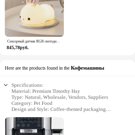
Сенсорный датчик RGB светодиодный ночник с кроликом, 16 цветов, USB перезаряжаемая силиконовая лампа в виде кролика для детей, детские игрушки, подарок на фестиваль
845,78руб.
Кофемашины
Here are the products found in the
Specifications:
Material: Premium Timothy Hay
Type: Natural, Wholesale, Vendors, Suppliers
Category: Pet Food
Design and Style: Coffee-themed packaging
Usage and Purpose: Provides essential nutrients for
small animals
Performance and Property: High-fiber content for
digestive health