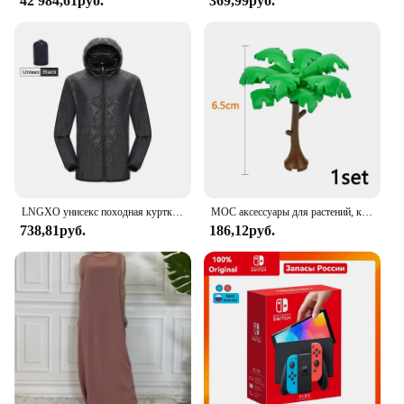
42 984,61руб.
369,99руб.
LNGXO унисекс походная куртка для мужчин и женщин водонепроницаемая быстросохнущая ветровка для кемпинга треккинговая рыбалка дождевик уличная анти-УФ-одежда
MOC аксессуары для растений, кирпичи 3471 2435 6064 3778, городской дом, деревья, сосна, колючая кущ, зеленая трава, военные строительные кирпичи, игрушки
738,81руб.
186,12руб.