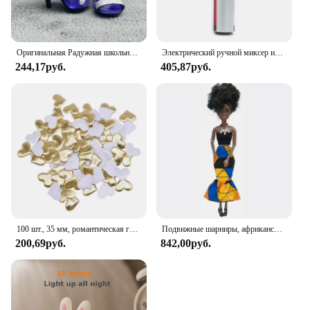
Оригинальная Радужная школьная кукла, можно выбрать обувь, каблук, сапоги, игрушки для девочек «сделай сам»
Электрический ручной миксер из нержавеющей стали, Легкий Блендер для выпечки и приготовления пищи
244,17руб.
405,87руб.
100 шт., 35 мм, романтическая губка, атласная ткань, лепестки в форме сердца, свадебные конфетти, настольная кровать, лепестки в форме сердца, свадебное украшение на день Святого Валентина
Подвижные шарниры, африканская черная кукла для американских кукол, аксессуары, тело Nudy с одеждой для Барби, игрушка для девочки, ролевая детская игрушка, подарок
200,69руб.
842,00руб.