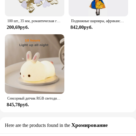
100 шт., 35 мм, романтическая губка, атласная ткань, лепестки в форме сердца, свадебные конфетти, настольная кровать, лепестки в форме сердца, свадебное украшение на день Святого Валентина
Подвижные шарниры, африканская черная кукла для американских кукол, аксессуары, тело Nudy с одеждой для Барби, игрушка для девочки, ролевая детская игрушка, подарок
200,69руб.
842,00руб.
Сенсорный датчик RGB светодиодный ночник с кроликом, 16 цветов, USB перезаряжаемая силиконовая лампа в виде кролика для детей, детские игрушки, подарок на фестиваль
845,78руб.
Хромирование
Here are the products found in the