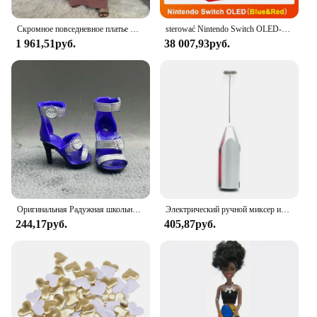
Скромное повседневное платье Abaya Femme, универсальное внутреннее платье без рукавов, мусульманское платье для женщин, халат макси, кафтан, марокканская исламская одежда
sterować Nintendo Switch OLED-модель, белый набор, 7-дюймовый цветной экран, ручка Joy Con, улучшенная аудиорегулируема консоль, стабильный режим телевизора
1 961,51руб.
38 007,93руб.
Оригинальная Радужная школьная кукла, можно выбрать обувь, каблук, сапоги, игрушки для девочек «сделай сам»
Электрический ручной миксер из нержавеющей стали, Легкий Блендер для выпечки и приготовления пищи
244,17руб.
405,87руб.