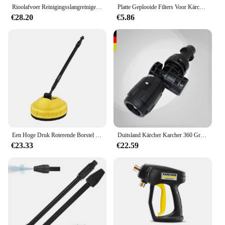
Rioolafvoer Reinigingsslangreiniger Voor Kärcher K2 K3 K4 K5 K6 K7 Hogedrukreiniger Pijp Deblokkeerslang Met Adapter
Platte Geplooide Filters Voor Kärcher 6.415-953.0/Ad2 Batterij/Ad3/Ad4 Premium/Ad3.000/Ad3.200 Asstofzuiger Stofreinigingsfilter
€28.20
€5.86
Een Hoge Druk Roterende Borstel Geschikt Voor K Ä Rcher K1k2k3k4k5k7 Serie Auto Wassen En Vloerborstel Gereedschap Thuis Schoonmaken
Duitsland Kärcher Karcher 360 Graden Instelbaar Drukventilator Pistool Instelbaar Druk Kort Spuitpistool Vp 180S
€23.33
€22.59