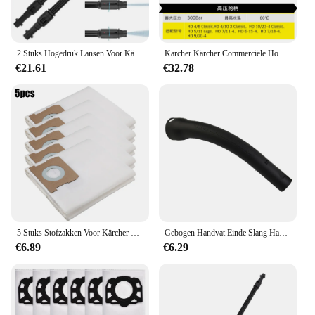
2 Stuks Hogedruk Lansen Voor Kärcher K3 K4 K5 K6 K7 Hogedrukreiniger Lance Nozzles Krachtige Reiniging Verstelbare Waterstraal
Karcher Kärcher Commerciële Hogedruk Reiniger Speciale Hogedruk Pistool Handvat Accessoires Geïntegreerde Snelplug
€21.61
€32.78
5 Stuks Stofzakken Voor Kärcher Wd1 Compacte Batterij Vervangt Reserveonderdelen Voor Het Reinigen Van Stofzakken Met 2.863 297.0
Gebogen Handvat Einde Slang Handvat Gebogen Voor K rcher VC 6100 Voor K rcher VC 6150 Voor K rcher VC 6200 Handvat Zuig
€6.89
€6.29