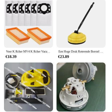
Voor K Rcher MV4 K Rcher Vacuümfilter Effectieve stofverwijderingsoplossing Reinigingsaccessoires Langdurige prestaties
Een Hoge Druk Roterende Borstel Geschikt Voor K Ä Rcher K1k2k3k4k5k7 Serie Auto Wassen En Vloerborstel Gereedschap
€18.39
€23.89