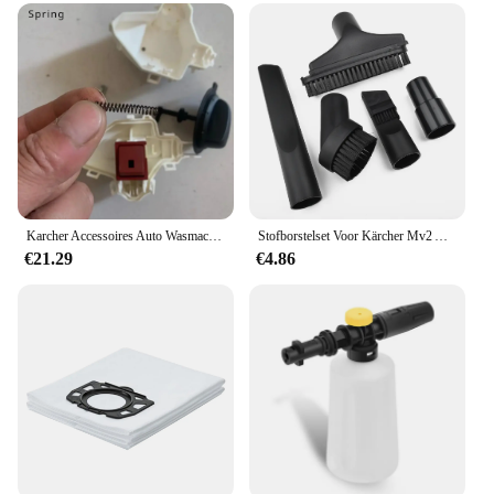
Design and Style: Ergonomic and durable
construction
Usage and Purpose: Enhances the cleaning
efficiency of Karcher pressure washers
Typical Adaptive Scenario: Ideal for automotive
and household cleaning tasks
Shape or Size or Weight or Quantity: Compact and
lightweight, easy to handle
Performance and Property: Designed for optimal
performance and longevity
Karcher Accessoires Auto Wasmachine Micro Schakelaar Stop Gun Stop Schieten Start Schakelaar
Stofborstelset Voor Kärcher Mv2 A2004 A2024 Wd2 Wd3 Wd 3P Ds 5500 Stofzuiger Schoon Gaten Huis Sofa Hoeken Thuis Schoonmaken
€21.29
€4.86
Features:
|Wholesale|Vendors|
**Unmatched Cleaning Power**
The Karcher ruitenwasser motor is a crucial
component of the Karcher pressure washer system,
providing the necessary power to tackle tough
cleaning tasks. The motor's robust design ensures
efficient and effective cleaning, making it an
indispensable tool for both professional and home
use. Whether you're cleaning your car, patio, or