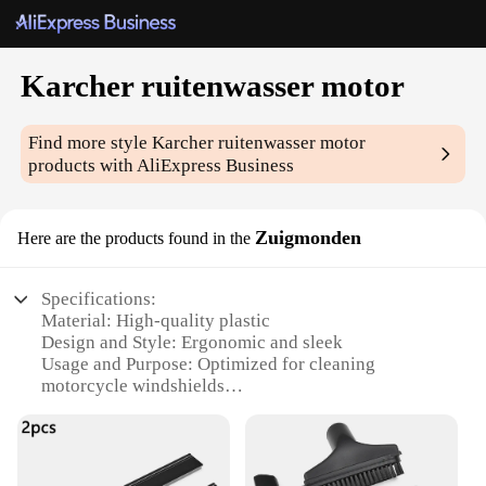
Karcher ruitenwasser motor
Find more style
Karcher ruitenwasser motor
products with AliExpress Business
Zuigmonden
Here are the products found in the
Specifications:
Material: High-quality plastic
Design and Style: Ergonomic and sleek
Usage and Purpose: Optimized for cleaning
motorcycle windshields
Performance and Property: Durable and efficient
Parts and Accessories: Includes a complete set for
motorcycle enthusiasts
Applicable People: Ideal for motorcycle owners and