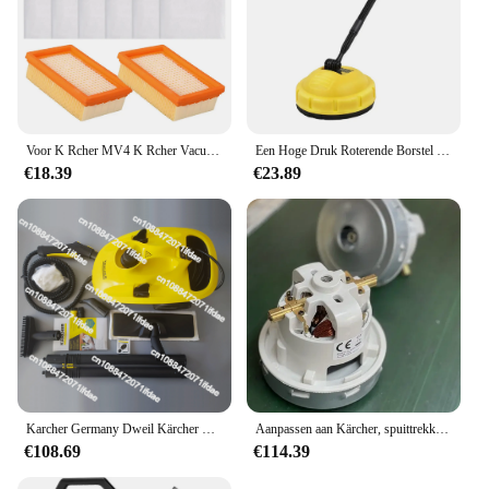
Voor K Rcher MV4 K Rcher Vacuümfilter Effectieve stofverwijderingsoplossing Reinigingsaccessoires Langdurige prestaties
Een Hoge Druk Roterende Borstel Geschikt Voor K Ä Rcher K1k2k3k4k5k7 Serie Auto Wassen En Vloerborstel Gereedschap
€18.39
€23.89
Karcher Germany Dweil Kärcher Ctk10 Dweilmachine Stoomreiniger Sterilisatie Decontaminatie Machine Keuken
Aanpassen aan Kärcher, spuittrekker puzzi8/1 motor NT45/1 motor puzzi10/1
€108.69
€114.39