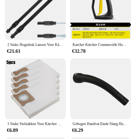
2 Stuks Hogedruk Lansen Voor Kärcher K3 K4 K5 K6 K7 Hogedrukreiniger Lance Nozzles Krachtige Reiniging Verstelbare Waterstraal
Karcher Kärcher Commerciële Hogedruk Reiniger Speciale Hogedruk Pistool Handvat Accessoires Geïntegreerde Snelplug
€21.61
€32.78
5 Stuks Stofzakken Voor Kärcher Wd1 Compacte Batterij Vervangt Reserveonderdelen Voor Het Reinigen Van Stofzakken Met 2.863 297.0
Gebogen Handvat Einde Slang Handvat Gebogen Voor K rcher VC 6100 Voor K rcher VC 6150 Voor K rcher VC 6200 Handvat Zuig
€6.89
€6.29