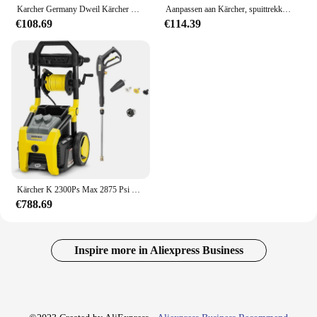
Karcher Germany Dweil Kärcher Ctk10 Dweilmachine Stoomreiniger Sterilisatie Decontaminatie Machine Keuken
Aanpassen aan Kärcher, spuittrekker puzzi8/1 motor NT45/1 motor puzzi10/1
€108.69
€114.39
Kärcher K 2300Ps Max 2875 Psi Elektrische Hogedrukreiniger Met 4 Spuitmonden-Ideaal Voor Het Reinigen Van Auto 'S, Gevelbeplating, Opritten En Meer
€788.69
Inspire more in Aliexpress Business