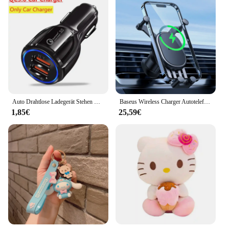
Auto Drahtlose Ladegerät Stehen Magnetische Auto Telefon Halter Armaturenbrett Halterung Auto Schnelle Lade für Magsafe iPhone 16 15 14 13 12 Pro Max
Baseus Wireless Charger Autotelefonhalter für Xiaomi Samsung Huawei 15W Autotelefonständer Halterung
1,85€
25,59€