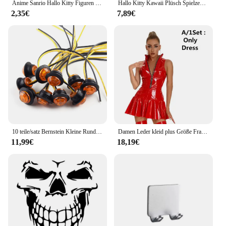
Anime Sanrio Hallo Kitty Figuren Keychain Kuromi My Melody Action Figural Modell PVC Schlüssel Ring Cinnamoroll Figurine Geburtstag Geschenke
Hallo Kitty Kawaii Plüsch Spielzeug Puppen Eis Weiche Gefüllte Kissen Anime Tier Dekor Weihnachten Geschenk Plüschtiere Für Mädchen Geschenke Kinder
2,35€
7,89€
10 teile/satz Bernstein Kleine Runde Seite Marker Anzeige Lichter Taste Lampen 12V 3/4 "3 LED für Universal Autos lkw Anhänger Boote
Damen Leder kleid plus Größe Frauen sexy glänzenden PVC Latex Minirock mit Handschuhen und Strumpf Pole Dance Plissee Latex Kleid
11,99€
18,19€