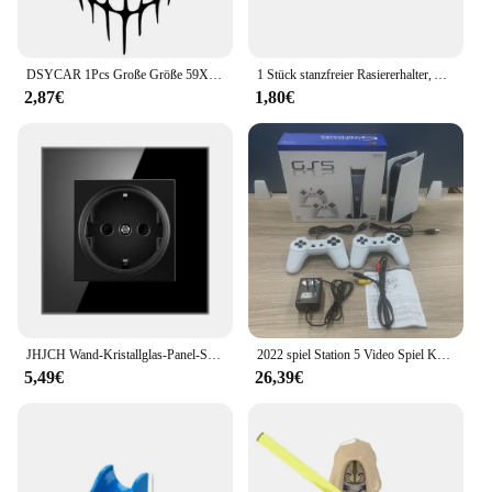
DSYCAR 1Pcs Große Größe 59X53CM Schädel Kopf Auto Aufkleber und Abziehbilder Reflektierende Vinyl Auto Styling Auto Motor Haube Tür fenster Auto
1 Stück stanzfreier Rasiererhalter, Aufbewahrungshaken, Space Aluminium Mehrzweck-Badezimmerzubehör
2,87€
1,80€
JHJCH Wand-Kristallglas-Panel-Steckdosenstecker wurde geerdet, 16a Steckdose nach europäischem Standard 86 mm * 86 mm
2022 spiel Station 5 Video Spiel Konsole Mit 200 Klassische Spiele 8 Bit GS5 TV Consola Retro USB Wired Handheld spiel-Player AV Out
5,49€
26,39€