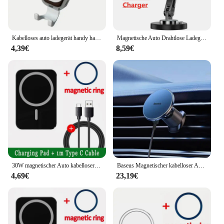
Kabelloses auto ladegerät handy halter schwerkraft induktion auto luft auslass schneller kabelloser ladest änder für iphone samsung xiaomi
Magnetische Auto Drahtlose Ladegerät Stehen Magnet Auto Halterung Schnelle Ladestation Telefon Halter Halterung Für iPhone 15 14 13 12 Pro max
4,39€
8,59€
30W magnetischer Auto kabelloser Entlüftung shandy halter für iphone 15 14 13 pro max Mini-Auto ladegerät Schnell ladestation
Baseus Magnetischer kabelloser Auto-Ladegerät-Telefonhalter, 15 W, schnelles Aufladen, kabelloser Kfz-Ladegerät-Halter für iPhone 16, 15, 14, 13, Kfz-Halterung
4,69€
23,19€