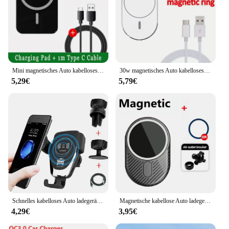
Mini magnetisches Auto kabelloses Ladegerät für iPhone 5 14 13 12 Pro Max Auto ladegerät Stand Macsafe kabelloses Ladegerät Entlüftung stele fon h
30w magnetisches Auto kabelloses Ladegerät für iPhone 15 14 13 12 Pro Max Auto ladegerät Stand Macsafe kabelloses Ladegerät Entlüftung Telefon Hodler
5,29€
5,79€
Schnelles kabelloses Auto ladegerät für iPhone 13 12 11 pro xs max xr x Samsung S10 S9 kabelloses Laden 30w Telefon Auto halter Ladegeräte
Magnetische kabellose Auto ladegerät Entlüftung halterung für mag-Safe iPhone 15 14 13 12 plus Pro Max Mini Magnet Auto ladegerät 30w mag sicher ph
4,29€
3,95€