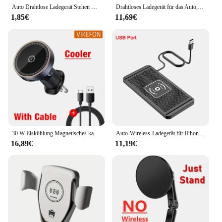
Auto Drahtlose Ladegerät Stehen Magnetische Auto Telefon Halter Armaturenbrett Halterung Auto Schnelle Lade für Magsafe iPhone 16 15 14 13 12 Pro Max
Drahtloses Ladegerät für das Auto, Schnellladegerät für iPhone 16, 15, 14, 13, 12 Pro Max, Samsung Xiaomi, kabelloses Auto-Ladegerät Typ C, rutschfestes Pad
1,85€
11,69€
30 W Eiskühlung Magnetisches kabelloses Autoladegerät für iPhone 15 14 13 12 Pro Max MacSafe Autotelefonhalter Schnellladestation
Auto-Wireless-Ladegerät für iPhone 16 15 15 Pro Max 14 13 12 X Samsung S24 S23 Wireless-Autoladegerät Silikon-Pad-Ständer Schnellladegerät
16,89€
11,19€