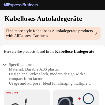
Kabelloses Autoladegeräte
Find more style
Kabelloses Autoladegeräte
products
with AliExpress Business
Kabellose Ladegeräte
Here are the products found in the
Specifications:
Material: Durable ABS plastic
Design and Style: Sleek, modern design with a
compact form factor
Usage and Purpose: Ideal for charging multiple
devices simultaneously
Performance and Property: Efficient power delivery
with advanced charging technology
Parts and Accessories: Comes with a variety of