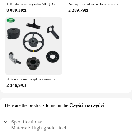
DDP darmowa wysyłka MOQ 3 zestawy silników autopilotowych Keya 12v 50w 100 obr./min 13N.m moment obrotowy silnika z napędem bezpośrednim dla ciągników rolniczych
Samojezdne silniki na kierownicy są używane do autonomicznych maszyn rolniczych i ciężarówek kopalnianych
8 089,39zł
2 289,79zł
Autonomiczny napęd na kierownicę i zintegrowana maszyna silnikowe są używane w autonomicznych samochodach nawigacyjnych
2 346,99zł
Części narzędzi
Here are the products found in the
Specifications:
Material: High-grade steel