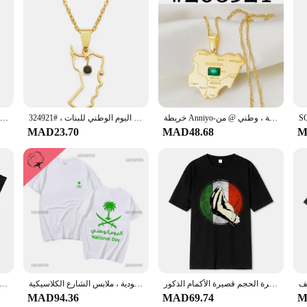
 ensuring a soft and cozy experience that is perfect for both travel and home u
her you're camping under the stars or enjoying a cozy night in, the KSA FC slee
bly easy to maintain. The durable material withstands frequent use, making it a
hing you need for a complete sleeping experience. The lightweight and compact
خريطة Anniyo-نيجيريا مع قلادات بدلاية من الحجر الأخضر ، لون فضي ، لون ذهبي ، مجوهرات خرائط نيجيرية ، وطني @ من
عنق قلادة من الفولاذ المقاوم للصدأ ماركة إنييو للنساء ، خريطة سلطنة عمانية ، حجر أخضر ، مجوهرات اليوم الوطني للبنات ، #324921
أنيو المملكة العربية السعودية خريطة مع الحجر الأخضر الذهب اللون سحر قلادة قلادة المملكة العربية السعودية مجوهرات النساء الفتيات # 174121
MAD23.70
MAD48.68
M
ge of scenarios, from outdoor adventures to everyday use. The sets are availab
e availability makes them an excellent choice for vendors and suppliers lookin
 to your home, the KSA FC sleeping bags are the perfect choice.
هدية إيطالية قميص مضحك إيطاليا تي شيرت تي شيرت جاهزة عادية القطن الرجال تيز كول الصيف تنفس كبيرة الحجم قصيرة الأكمام الذكور
تي شيرت ملك المملكة العربية السعودية ، ملابس الشارع الكلاسيكية ، Y2k ، الصيف ، 23 ، سيبمبر ،
تي شيرت اليوم الوطني السعودي للرجال والنساء ، قطن ، تي شيرت عطلة مضحك ، ملابس قصيرة الأكمام ، رقبة دائرية فكاهية ، بضائع 
MAD94.36
MAD69.74
M