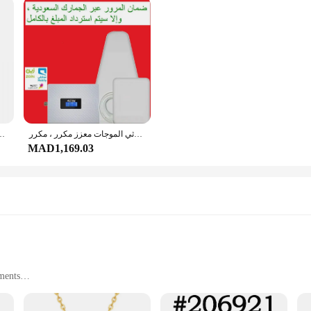
مضخم صوت ثلاثي الموجات معزز مكرر ، مكرر KSA ، 3 جم ، 4 جم ، 5 جم ، 208 ، من من من من ، الفرقة 8 3 ، 1 ، ضمان ، بدون ضرائب
المملكة العربية السعودية اليوم الوطني Ksa للجنسين قبعة بيسبول قبعات البيسبول في اله
MAD1,169.03
ments