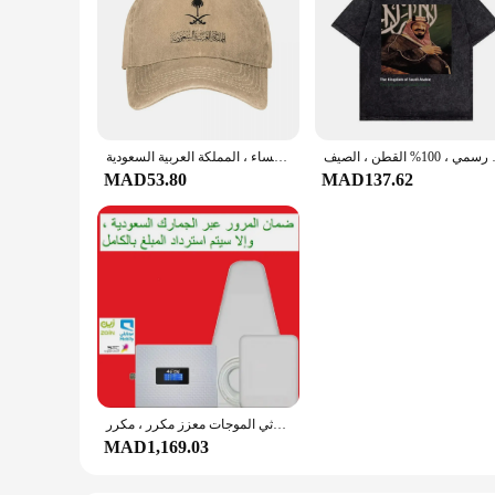
وي غير رسمي ، 100% القطن ، الصيف
قبعة بيسبول مع شعار المملكة العربية السعودية ، قبعات هيب هوب الرجعية للزوجين ، قبعات واقية من الشمس للنساء ، المملكة العربية السعودية
MAD53.80
MAD137.62
مضخم صوت ثلاثي الموجات معزز مكرر ، مكرر KSA ، 3 جم ، 4 جم ، 5 جم ، 208 ، من من من من ، الفرقة 8 3 ، 1 ، ضمان ، بدون ضرائب
MAD1,169.03