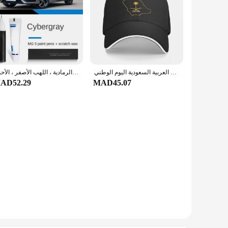
المملكة العربية السعودية اليوم الوطني Ksa للجنسين قبعة بيسبول قبعات البيسبول في الهواء الطلق عادية 2024 قبعات الجولف الربيع قبعة سائق الشاحنة
مثبت طلاء مناسب لموريس ام جي 5 ، سيبو الطاقة النووية الرمادية ، اللهب الأصفر ، الأحمر ، MG5 NSB ، WSB ، RSJ ، PBC ، NW ، المملكة العربية السعودية
AD52.29
MAD45.07