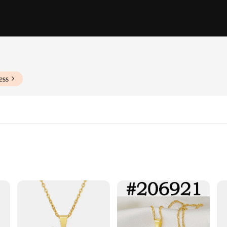
ess
ght
 Wear
 your jewelry collection for years to come. The intricate design and style of th