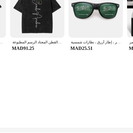
نظارات علم صغيرة مع ملصق المملكة العربية السعودية ، أبيض ، أسود ، أحمر ، إطار أزرق ، نظارات شمسية
أنا أحب المملكة العربية السعودية العلم القلب غسلها تي شيرت الشارع الشهير الهيب هوب تي شيرت تيز بلايز الرجال النساء القطن المعتاد الرسم المطبوعة
عيد الفطر قصير الأكمام تي شيرت ، اليوم الوطني السعودي ، خمر غسلها الشارع الشهير تي شيرت ، رداء عل
MAD91.25
MAD25.51
M