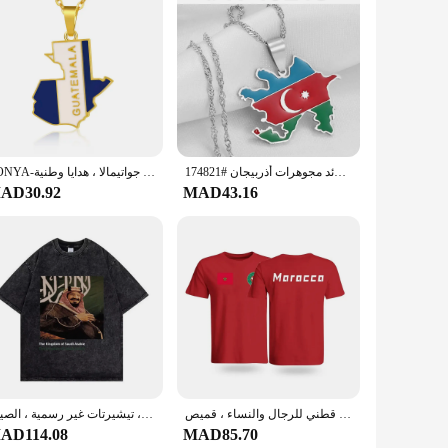
se. The classic design and style make these sleeping bags
ping bags are designed to provide you with the ultimate
 reliable choice for vendors and suppliers. The set includes
 design make them easy to transport, making them an ideal
إنيو أذربيجان خريطة أعلام قلادة القلائد مجوهرات أذربيجان #174821
SONYA-قلادة مع خريطة وأعلام غواتيمالا ، للرجال والنساء ، لون ذهبي ، جواتيمالا ، هدايا وطنية
AD30.92
MAD43.16
le for sale, making them an affordable option for those
g to offer high-quality products to their customers. Whether
تي شيرت قطني للرجال والنساء ، قميص Gfit ، مملكة المغرب ، مغربي ، فخر ، كاجوال ، عتيق ، قمصان مقاسات ، صيف
تي شيرت اليوم الوطني السعودي ، ملابس قطنية ، قمم قصيرة الأكمام ، عيد الفطر ، تي شيرت مغسول ، تيشيرتات غير رسمية ، الصيف
AD114.08
MAD85.70