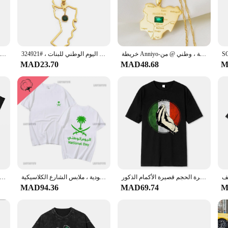
ily attire or seeking a statement piece for special events, the KSA FC necklace
cure clasp ensures a comfortable and secure fit. The necklace's versatility exte
e for any fashion-forward individual.
خريطة Anniyo-نيجيريا مع قلادات بدلاية من الحجر الأخضر ، لون فضي ، لون ذهبي ، مجوهرات خرائط نيجيرية ، وطني @ من
عنق قلادة من الفولاذ المقاوم للصدأ ماركة إنييو للنساء ، خريطة سلطنة عمانية ، حجر أخضر ، مجوهرات اليوم الوطني للبنات ، #324921
أنيو المملكة العربية السعودية خريطة مع الحجر الأخضر الذهب اللون سحر قلادة قلادة المملكة العربية السعودية مجوهرات النساء الفتيات # 174121
MAD23.70
MAD48.68
M
ve prices, the KSA FC necklace is an excellent choice for gifting. It's not just a
e for sale provide an opportunity to gift multiple pieces, making it a perfect c
h anyone who appreciates fine craftsmanship and timeless elegance.
هدية إيطالية قميص مضحك إيطاليا تي شيرت تي شيرت جاهزة عادية القطن الرجال تيز كول الصيف تنفس كبيرة الحجم قصيرة الأكمام الذكور
تي شيرت ملك المملكة العربية السعودية ، ملابس الشارع الكلاسيكية ، Y2k ، الصيف ، 23 ، سيبمبر ،
تي شيرت اليوم الوطني السعودي للرجال والنساء ، قطن ، تي شيرت عطلة مضحك ، ملابس قصيرة الأكمام ، رقبة دائرية فكاهية ، بضائع 
MAD94.36
MAD69.74
M