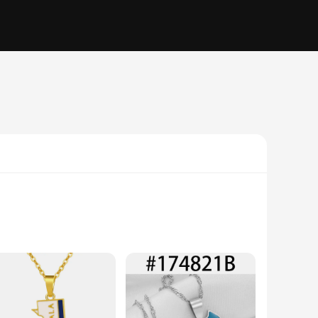
e KSA FC necklace make it a versatile fashion accessory that