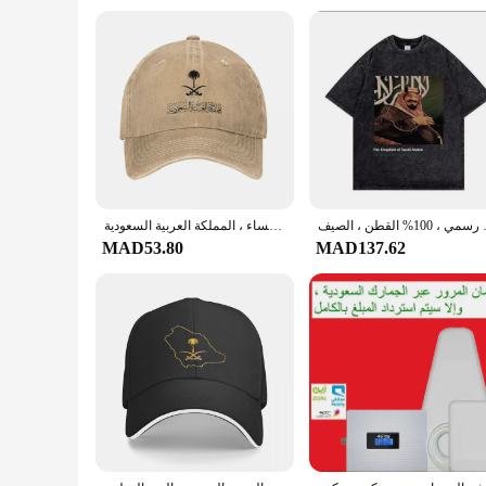
وي غير رسمي ، 100% القطن ، الصيف
قبعة بيسبول مع شعار المملكة العربية السعودية ، قبعات هيب هوب الرجعية للزوجين ، قبعات واقية من الشمس للنساء ، المملكة العربية السعودية
MAD53.80
MAD137.62