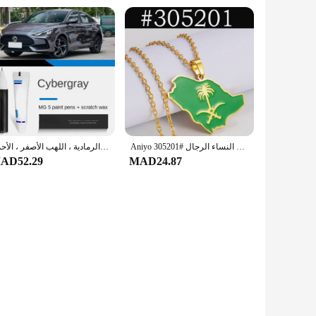
Aniyo المملكة العربية السعودية خريطة مع الأخضر قلادة مطلية بالمينا قلادة المملكة العربية السعودية رمز مجوهرات المملكة العربية السعودية النساء الرجال #305201
مثبت طلاء مناسب لموريس ام جي 5 ، سيبو الطاقة النووية الرمادية ، اللهب الأصفر ، الأحمر ، MG5 NSB ، WSB ، RSJ ، PBC ، NW ، المملكة العربية السعودية
AD52.29
MAD24.87