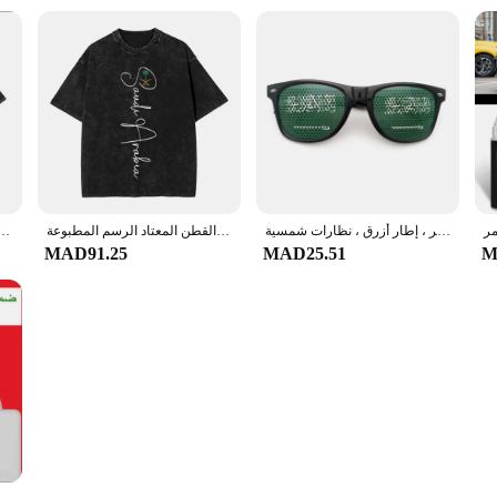
نظارات علم صغيرة مع ملصق المملكة العربية السعودية ، أبيض ، أسود ، أحمر ، إطار أزرق ، نظارات شمسية
أنا أحب المملكة العربية السعودية العلم القلب غسلها تي شيرت الشارع الشهير الهيب هوب تي شيرت تيز بلايز الرجال النساء القطن المعتاد الرسم المطبوعة
عيد الفطر قصير الأكمام تي شيرت ، اليوم الوطني السعودي ، خمر غسلها الشارع الشهير تي شيرت ، رداء عل
MAD91.25
MAD25.51
M