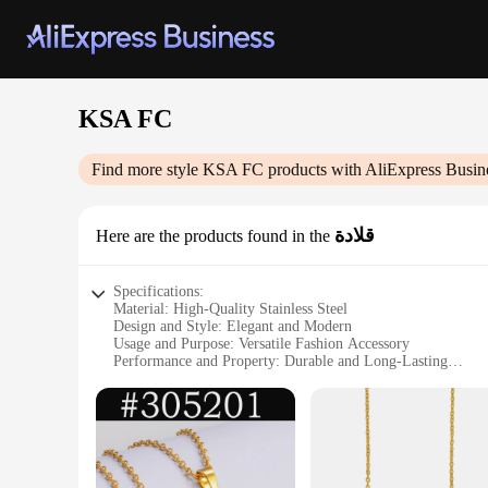
KSA FC
Find more style
KSA FC
products with AliExpress Busin
قلادة
Here are the products found in the
Specifications:
Material: High-Quality Stainless Steel
Design and Style: Elegant and Modern
Usage and Purpose: Versatile Fashion Accessory
Performance and Property: Durable and Long-Lasting
Shape or Size or Weight or Quantity: Compact and Lightwei
Parts and Accessories: Comes with a Secure Clasp for Easy
Features:
**Elegant Craftsmanship and Durability**
The KSA FC قلادة is a testament to sophisticated design and unmatched durability. Meticulously crafted from high-quality stainless steel, this necklace boasts a lustrous finish that is both scratch-
resistant and hypoallergenic, ensuring it remains a staple in