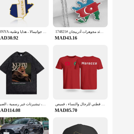
 is your go-to accessory. Its lightweight and compact design
nds to its compatibility with various occasions, from
إنيو أذربيجان خريطة أعلام قلادة القلائد مجوهرات أذربيجان #174821
SONYA-قلادة مع خريطة وأعلام غواتيمالا ، للرجال والنساء ، لون ذهبي ، جواتيمالا ، هدايا وطنية
AD30.92
MAD43.16
 piece of jewelry; it's a thoughtful gesture that speaks
hoice for friends, family, or as a corporate gift. The KSA FC
تي شيرت قطني للرجال والنساء ، قميص Gfit ، مملكة المغرب ، مغربي ، فخر ، كاجوال ، عتيق ، قمصان مقاسات ، صيف
تي شيرت اليوم الوطني السعودي ، ملابس قطنية ، قمم قصيرة الأكمام ، عيد الفطر ، تي شيرت مغسول ، تيشيرتات غير رسمية ، الصيف
AD114.08
MAD85.70