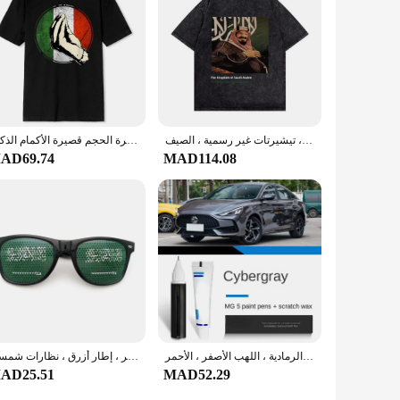
تي شيرت اليوم الوطني السعودي ، ملابس قطنية ، قمم قصيرة الأكمام ، عيد الفطر ، تي شيرت مغسول ، تيشيرتات غير رسمية ، الصيف
هدية إيطالية قميص مضحك إيطاليا تي شيرت تي شيرت جاهزة عادية القطن الرجال تيز كول الصيف تنفس كبيرة الحجم قصيرة الأكمام الذكور
AD69.74
MAD114.08
مثبت طلاء مناسب لموريس ام جي 5 ، سيبو الطاقة النووية الرمادية ، اللهب الأصفر ، الأحمر ، MG5 NSB ، WSB ، RSJ ، PBC ، NW ، المملكة العربية السعودية
نظارات علم صغيرة مع ملصق المملكة العربية السعودية ، أبيض ، أسود ، أحمر ، إطار أزرق ، نظارات شمسية
AD25.51
MAD52.29