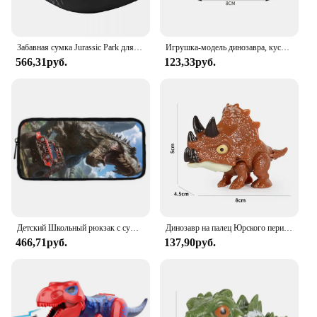
Забавная сумка Jurassic Park для мужчин и женщин, модный гигантский поясной кошелек через плечо для бега, телефона, денег
Игрушка-модель динозавра, кусающая пальцы, подвижные суставы, Имитация животных, Юрского периода, детская интерактивная игрушка, подарки
566,31руб.
123,33руб.
Детский Школьный рюкзак с сумкой на плечо в стиле парка Динозавров Юрского периода
Динозавр на палец Юрского периода, трицератопс, искусственные игрушки для детей, креативные динозавры на палец, игрушка-Зверюшка в подарок
466,71руб.
137,90руб.