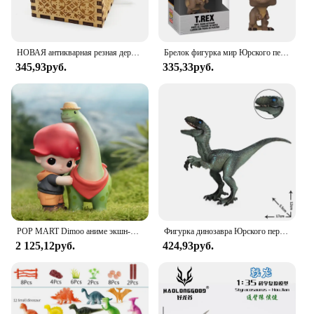
НОВАЯ антикварная резная деревянная рукоятка Парк Юрского периода, музыкальная шкатулка, экшн-игрушка, фигурка, аниме-модель, подарок на Рождество и день рождения
Брелок фигурка мир Юрского периода, голубой Велоцираптор, коллекционные игрушки
345,93руб.
335,33руб.
POP MART Dimoo аниме экшн-фигурка из серии «Мир Юрского периода»
Фигурка динозавра Юрского периода, новая модель животного, Велоцираптор, хищный динозавр, экшн-фигурки, развивающие игрушки для детей
2 125,12руб.
424,93руб.