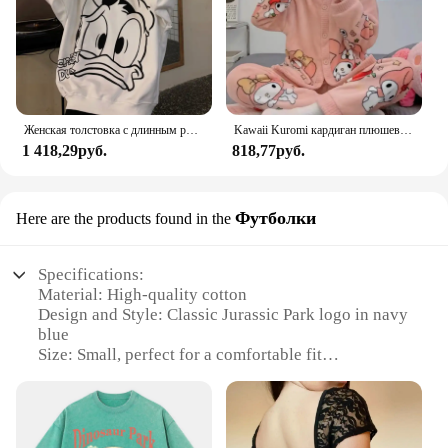
Женская толстовка с длинным рукавом и круглым вырезом
Kawaii Kuromi кардиган плюшевый пижамный комплект для женщин Sanrioed аниме Cinnamoroll My Melody домашняя одежда весна зима сладкий утепленный
1 418,29руб.
818,77руб.
Футболки
Here are the products found in the
Specifications:
Material: High-quality cotton
Design and Style: Classic Jurassic Park logo in navy
blue
Size: Small, perfect for a comfortable fit
Type and Category: Casual wear, ideal for fans of
the Jurassic Park franchise
Performance and Property: Durable, washable, and
designed to withstand daily wear