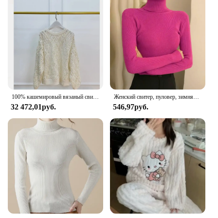
100% кашемировый вязаный свитер с тонкими блестками и ажурным вязанным крючком пуловер с длинными рукавами, свободный топ на осень/зиму, Новое поступление
Женский свитер, пуловер, зимняя вязаная водолазка, тонкий джемпер с длинными рукавами, топы 2024, женские повседневные рубашки, мягкая теплая одежда Y2K
32 472,01руб.
546,97руб.