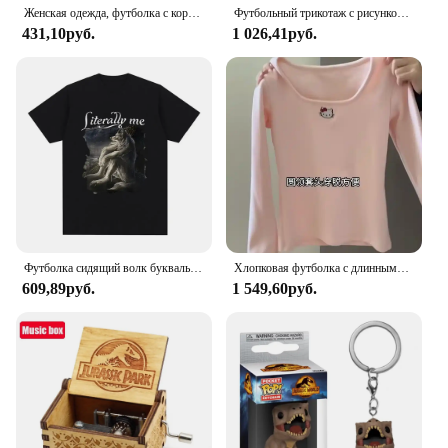
Женская одежда, футболка с коротким рукавом, облегающие топы, Женский трикотажный облегающий топ с круглым вырезом, Женская Спортивная одежда для секса 2024 Y2K New2410
Футбольный трикотаж с рисунком дракона Hello Kitty, повседневная уличная женская футболка-поло большого размера с коротким рукавом
431,10руб.
1 026,41руб.
Футболка сидящий волк буквально со мной, Забавный мем, Женская Повседневная футболка с коротким рукавом, Женская Ретро футболка в стиле хип-хоп
Хлопковая футболка с длинными рукавами с рисунком «Hello Kitty» Sanrioed, рубашка для отдыха с вышивкой, милые свободные утепленные топы для девочек-студентов
609,89руб.
1 549,60руб.