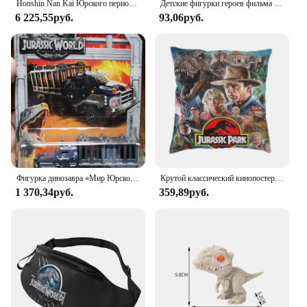
Honshin Nan Kai Юрского периода Велоцираптор 2,5 подвижная серия динозавр мальчик осведомленность животных игрушки модель украшения игрушки
Детские фигурки героев фильма «Парк Юрского периода»
6 225,55руб.
93,06руб.
Фигурка динозавра «Мир Юрского периода»
Крутой классический кинопостер Парк Юрского периода, декоративная подушка, 3D двухсторонний принт динозавра, чехол для дивана
1 370,34руб.
359,89руб.