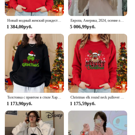
Новый модный женский рождественский свитер с котом, пуловер с длинными рукавами и круглым вырезом, осенне-зимние рождественские женские топы
Европа, Америка, 2024, осенне-зимний новый однотонный вязаный свитер нестандартной формы, женская куртка на несколько пуговиц в стиле ретро
1 384,00руб.
5 006,99руб.
Толстовка с принтом в стиле Харадзюку с Рождеством, женская модная осенне-зимняя толстовка с длинными рукавами, топ с Рождеством
Christmas elk round neck pullover fall and winter women's casual long-sleeved cute Merry Christmas red sweater
1 173,90руб.
1 175,59руб.