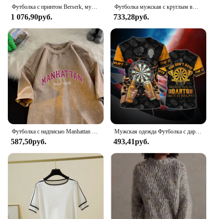
Футболка с принтом Berserk, мужская винтажная стираная футболка с рисунком аниме Guts, уличная футболка в стиле хип-хоп, летняя повседневная одежда Berserk
Футболка мужская с круглым вырезом и коротким рукавом, 100% хлопок, приталенный силуэт, креативный графический принт, повседневная спортивная рубашка свободного покроя, на лето
1 076,90руб.
733,28руб.
Футболка с надписью Manhattan New York, мужская рубашка в стиле минимализм, хлопковые ретро стираные футболки с короткими рукавами для уличного фитнеса, мужские Тики
Мужская одежда Футболка с дартсами с круглым вырезом и коротким рукавом Футболка с 3D принтом Уникальный дизайн Модный тренд Роман Крутые спортивные футболки Топ
587,50руб.
493,41руб.