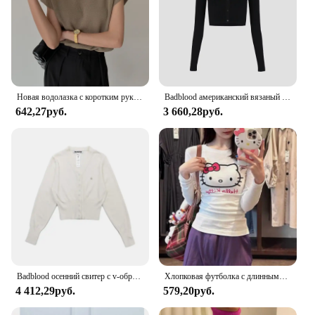
Новая водолазка с коротким рукавом, вязаный женский свитер, пуловер, повседневный вязаный свитер, женские топы, Blusas Mujer De Moda 2024, Verano J74
Badblood американский вязаный кардиган в стиле ретро, свитер с вышивкой и круглым вырезом, утягивающее осеннее пальто для женщин
642,27руб.
3 660,28руб.
Badblood осенний свитер с v-образным вырезом, кардиган, женский ретро маленький ароматный стиль, облегающее внешнее вязаное короткое пальто
Хлопковая футболка с длинными рукавами Hello Kitty, короткие топы с героями мультфильмов, универсальные Sanrioed, милые удобные облегающие топы с круглым вырезом, милые девушки
4 412,29руб.
579,20руб.