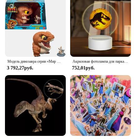
Модель динозавра серии «Мир Юрского периода», модель Трицератопс, тираннозавр рекс Велоцираптор «blu», пухлые стилизованные игрушки динозавров
Акриловая фотолампа для парка Юрского периода, фотолампа, фотосессия, фоторамка, подарок для пары, Подарок на годовщину, художественное украшение
3 792,27руб.
752,01руб.