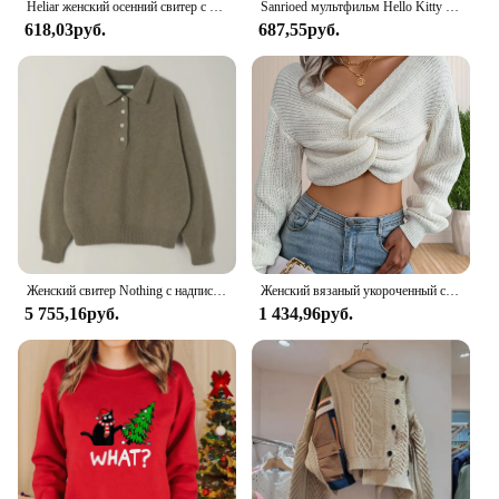
Heliar женский осенний свитер с воротником, вязаные мягкие пуловеры, кашемировые джемперы, базовые мягкие свитера для женщин, 2024, осень-зима
Sanrioed мультфильм Hello Kitty 2 шт. плюшевый пижамный комплект женский аниме коралловый бархат домашняя одежда Kawaii весенняя домашняя одежда утепленная милая одежда для девочек
618,03руб.
687,55руб.
Женский свитер Nothing с надписью 2024, осенне-зимний новый шерстяной свитер, пуловер с воротником-поло, вязаный свитер на пуговицах
Женский вязаный укороченный свитер с V-образным вырезом
5 755,16руб.
1 434,96руб.