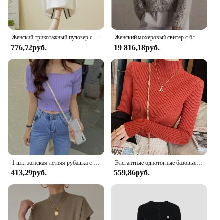
Женский трикотажный пуловер с коротким рукавом и круглым вырезом, модель J996 на лето, 2024
Женский мохеровый свитер с блестками, итальянский B * C, роскошная свободная трикотажная одежда с блестками, осенняя одежда
776,72руб.
19 816,18руб.
1 шт., женская летняя рубашка с открытыми плечами
Элегантные однотонные базовые вязаные топы, женский свитер с воротником и длинным рукавом, повседневный тонкий пуловер, корейская мода, простая шикарная одежда
413,29руб.
559,86руб.