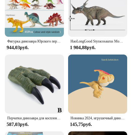
Фигурка динозавра Юрского периода, экшн-фигурки, парк динозавров, карнозавр, Анкилозавр, тираннозавр рекс, декоративная игрушка, подарок для детей
HaoLongGood Styracosaurus Модель динозавра Юрского периода, игрушки 1/35 на складе
944,03руб.
1 904,88руб.
Перчатки динозавра для косплея, игрушки, мягкие перчатки с коготками для мальчиков, Хэллоуин, игрушки для рук, реквизит для фокусов, подарок для взрослых и детей, игрушка динозавра Юрского периода
Новинка 2024, игрушечный динозавр Юрского периода с кусающей рукой, подарки, имитация животного, модель Рекс-Раптора, сувенир на день рождения
587,03руб.
145,75руб.