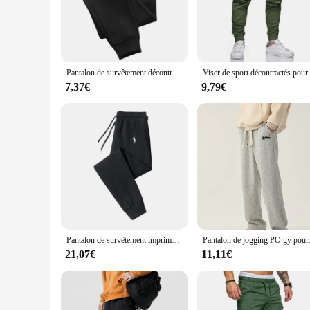
a soft touch and lasting wear. The relaxed fit caters to a wi
errands, these joggers are your go-to choice for versatile wea
**Performance Meets Style**
Our Jogger homme is not just about comfort; it's also about
Pantalon de survêtement décontracté Smile pour homme, pantalon long d'entraînement, jogging de course, sport, gym, fjFashion, document solide, automne, hiver
waistband ensures a snug fit without compromising on comfort
suitable for a variety of occasions, from casual outings to sp
7,37€
9,79€
**Adaptable and Reliable**
These joggers are designed with the modern man in mind, adap
and suppliers looking to offer a high-quality product to their
you get the best value for your money. Embrace the blend of
Pantalon de survêtement imprimé polo pour homme, marque de mode, pantalon de survêtement simple, fitness, sauvage, fjCasual, Harajuku
Pantalon de jogging P
21,07€
11,11€