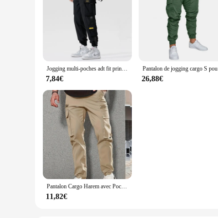
Jogging multi-poches adt fit printemps été, pantalon cargo décontracté wstring à la taille style de rue pour hommes pour fitness outdo
Pantalon 
7,84€
26,88€
Pantalon Cargo Harem avec Poches Latérales pour Homme, Fermeture Éclair, Noir, Hip Hop, Jogging Masculin Décontracté, FJM Fashion, Streetwear
11,82€