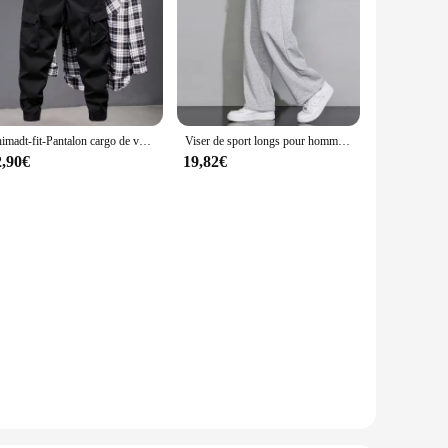
Chimadt-fit-Pantalon cargo de voyage militaire pour homme, pantalon décontracté d'escalade en plein air, poches multiples, quatre saisons
Viser de sport longs pour hommes et femmes, pantalons de survêtement décontractés, pantalons de jogging doux, mode automne et hiver
2,90€
19,82€