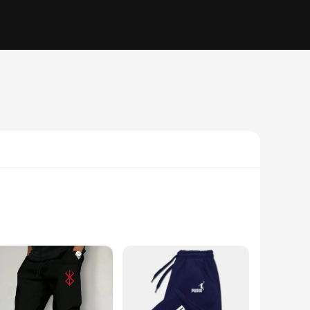
ese pants are crafted from a premium cotton blend, ensuring