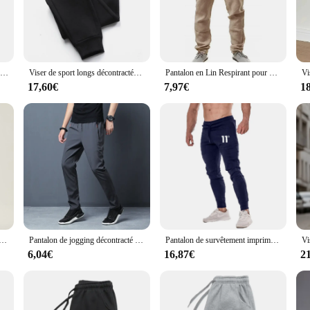
de range of body types, providing a comfortable and flattering silhouette. Whet
r.
 performance. The breathable fabric allows for optimal airflow, keeping you co
Viser de sport décontractés pour hommes, pantalons de survêtement pour hommes, jogging masculin, cargo, sarouel, pantalon crayon, vêtements de survêtement multi-poches, fjMulti-Poches, nouveau
Viser de sport longs décontractés pour hommes, pantalons de survêtement de jogging, jogging d'entraînement, jogging de gym, mode
Pantalon en Lin Respirant pour Homme, Jogging, Fitness, Streetwear, Été
, while the functional pockets offer convenience for your daily essentials. Th
orting events.
17,60€
7,97€
1
ting to various activities and environments. The wholesale availability and ve
 customers. Whether you're looking for a complete set or individual pieces, thes
 performance and style with our Jogger homme, the perfect addition to any ac
O gy pour homme, pantalon d'extérieur respirant, pantalon de protection, design de mode, neutre, nouveau, 2024
Pantalon de jogging décontracté pour homme, coupe couvertes, taille élastique, classique coréen, bleu, noir, gris, marque masculine, fjPlus, taille 4XL, 5XL
Pantalon de survêtement imprimé pour hommes et femmes, pantalon de course, jogging, sport, décontracté, fjFitness, salle de sport, respirant, automne, hiver, nouveau, 2023
6,04€
16,87€
2