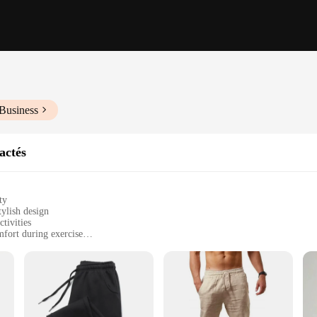
Business
actés
ty
tylish design
ctivities
mfort during exercise
ets for convenience
tic wear
omme, designed for the active man who values both performance and fashion. Th