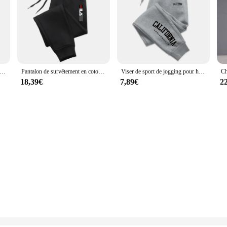
de jogging cargo S pour homme, pantalon de survêtement d'entraînement, pantalon de sport, garniture masculine
Pantalon de survêtement en coton pour homme, pantalon skinny décontracté, entraînement de fitness, marque Sportive, fjJoggers, automne, hiver, 2023
Viser de sport de jogging pour hommes, pantalons de survêtement décontractés, vêtements polyvalents, nouvelle mode, les quatre saisons, offres spéciales, 03, 2024
18,39€
7,89€
2