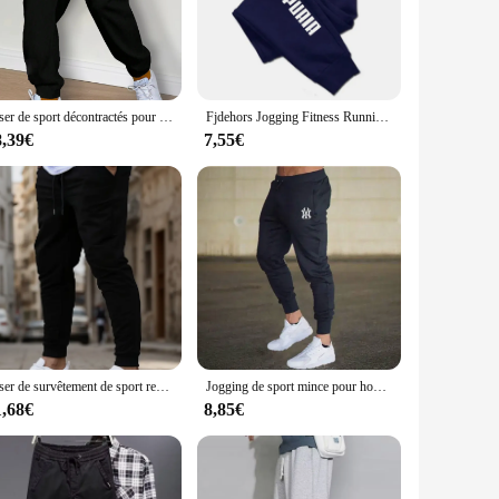
her you're hitting the gym, lounging at home, or running
ol during intense workouts or warm days. The elastic
Viser de sport décontractés pour hommes, Joggers d'entraînement, Joggers de course, Gym Fitness, FJStreetwear à la mode, Proximité
Fjdehors Jogging Fitness Running viser College pour hommes, Vêtements pour hommes, Streetwear, FjHarajuku, Automne, Hiver, Nouveau
e sleek design and stylish appearance make these joggers
8,39€
7,55€
ndors' support make them an excellent choice for retailers
e joggers are for sale at competitive prices, ensuring that
tive wardrobe.
Viser de survêtement de sport respirants pour hommes et femmes, joggeurs de course à pied, pantalons de fitness, mode décontractée, survêtements d'entraînement, été
Jogging de sport mince pour hommes, pantalons de survêtement, pantalons de survêtement, vêtements de fitness, streetwear Harajuku, été, décontracté, FJD, nouveau
1,68€
8,85€