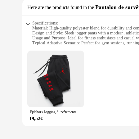
Pantalon de surv
Here are the products found in the
Specifications:
Material: High-quality polyester blend for durability and co
Design and Style: Sleek jogger pants with a modern, athletic
Usage and Purpose: Ideal for fitness enthusiasts and casual 
Typical Adaptive Scenario: Perfect for gym sessions, runnin
Shape or Size or Weight or Quantity: Available in multiple si
Performance and Property: Breathable fabric to keep you co
Features:
|Wholesale|Vendors|
**Comfort and Durability**
Crafted from a premium polyester blend, these jogger homme 
the robust construction withstands the rigors of daily wear. 
**Versatile and Stylish**
These jogger homme pants are not just for the gym; they're v
both functionality and fashion. Whether you're heading to t
Fjdehors Jogging Survêtements pour hommes, pantalons de survêtement Harajuku Streetwear, pantalons d'automne et d'hiver, nouveaux vêtements décontractés
**Tailored for Everyone**
19,52€
Understanding the diverse needs of our customers, we offer t
the slim-fit design accentuates your physique. These pants ar