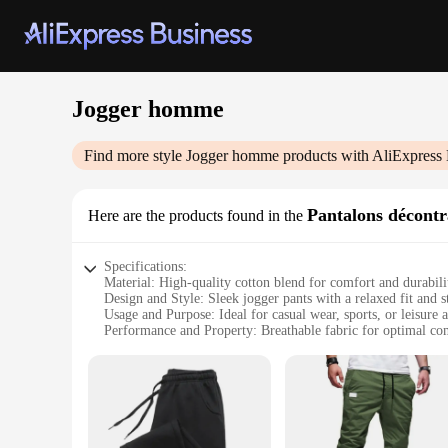
Jogger homme
Find more style
Jogger homme
products with AliExpress 
Pantalons décontr
Here are the products found in the
Specifications:
Material: High-quality cotton blend for comfort and durabili
Design and Style: Sleek jogger pants with a relaxed fit and s
Usage and Purpose: Ideal for casual wear, sports, or leisure a
Performance and Property: Breathable fabric for optimal co
Parts and Accessories: Elastic waistband and functional pock
Applicable People: Men seeking comfortable, versatile athle
Features:
**Versatile Comfort for the Modern Man**
Step into the world of comfort and style with our Jogger h