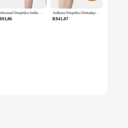
Profissional Ortopédica Joelho Brace, Joelheiras Articulares, Protetor de Joelho, Artrite Joint Alívio Da Dor, Old Frio Correndo, 1Pc
Joelheira Ortopédica Dobradiça para Homens e Mulheres, Suporte Brace, Alívio Da Dor, Suporte, Strap Protector, Tendão, Ligamento, Menisco
$93,86
R$41,07