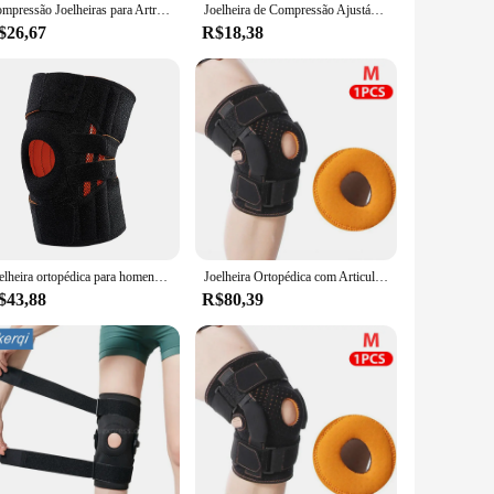
Compressão Joelheiras para Artrite Articulações, Sports Brace Suporte Joelheiras, Protetor De Joelho Ortopédico, Bondage, 1Pc
Joelheira de Compressão Ajustável para Esportes, Patela de Basquete, Voleibol e Tênis, Primavera, 1Pc
$26,67
R$18,38
Joelheira ortopédica para homens e mulheres, almofada esportiva ajustável, alívio da dor articular da artrite, manga de compressão, recuperação de lesões
Joelheira Ortopédica com Articulada para Homens e Mulheres, Brace Brace, Protector Strap, Ligamento, Alívio da Dor Menisco, Suporte, Suporte, 1Pc
$43,88
R$80,39