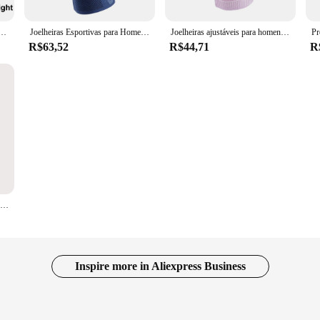
ra coxa do quadril, órtese do pé do tornozelo, cinta fixa, órtese feminina, fratura do membro inferior, perna
Joelheiras Esportivas para Homens e Mulheres, Pressurizadas, Elásticas, Suporte Fitness, Voleibol, Dor Articular Ortopédica, Joelheira de Compressão
Joelheiras ajustáveis para homens e mulheres, aparelhos ortopédicos patelares, osteoartrite esportiva, corrida e tendinite, proteção ortopédica
R$63,52
R$44,71
R
Cotovelo Compressão Joelheiras, Joelho Brace, Joint Brace, Ortopédico, Estabilizar a Patela, Fitness Protector, Equipamento de Trabalho para Artrite Articular
Inspire more in Aliexpress Business