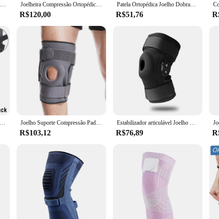
Joelheira Ortopédica De Compressão Amortecedor De Silicone
Joelheira Compressão Ortopédica Elástica Suporte Joelho Tensor Flexível Alívio de Dor
Patela Ortopédica Joelho Dobrado Braces, Dor no Joelho com Molas, Splint Aço Removível, Suporte Manga, Joelho Manga
R$120,00
R$51,76
R
 Joelheiras para Artrite Articulações, Sports Brace Suporte Joelheiras, Protetor De Joelho Ortopédico, Bondage, 1 Pc
Joelho Suporte Compressão Pad, Patela Ortopédica Joelho Brace, Protetor Joelheira, Articulações Alívio Da Dor, Lágrima Do Menisco, ACL, MCL, 1Pc
Estabilizador articulável Joelho Brace para Adulto, Ajustável Arthriti Knee Support, Ortopédico Alívio Da Dor, Compressão Joelho Brace, Sport, 1Pc
R$103,12
R$76,89
R