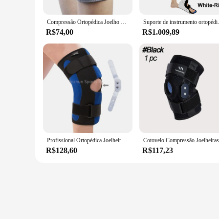
Compressão Ortopédica Joelho Brace Pads, Protetor Patella, Lesão Do Menisco, Alívio Da Artrite, Dor Articular, Ginásio Engrenagem
Suporte de instrumento ortopédico pa
R$74,00
R$1.009,89
Profissional Ortopédica Joelheiras, Joelho Suporte Brace, Joelho Protetor, Compressão Joelheira para Esporte Fitness, Alívio Da Dor, 1Pc
R$128,60
R$117,23