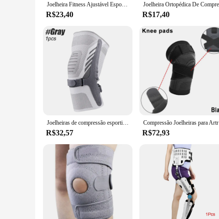
Joelheira Fitness Ajustável Esportiva Compressão Leve CorridaBike
R$23,40
R$17,40
Joelheiras de compressão esportiva para homens e mulheres pressurizadas, elásticas, suporte de joelho, fitness, vôlei, joelheira ortopédica, academia, 1pc
Compressão
R$32,57
R$72,93