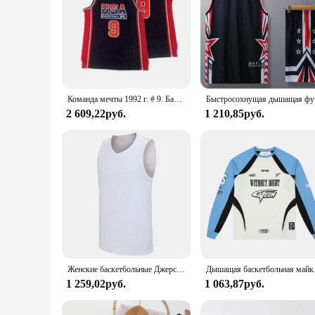
Команда мечты 1992 г. # 9. Баскетбольные майки Jorda n, темно-синие, полностью прошитые, с возвратом
Быстросохн
2 609,22руб.
1 210,85руб.
Женские баскетбольные Джерси, спортивный тренировочный жилет без рукавов, одежда для бега на заказ, быстросохнущая одежда для девочек и мужчин, баскетбольные футболки
Дышащая баскетбольная май
1 259,02руб.
1 063,87руб.