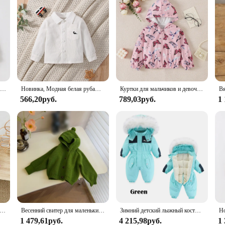
Новинка 2024, кожаная куртка для маленьких мальчиков, искусственная кожа, модная верхняя одежда на молнии с длинным рукавом и отложным воротником, кожаные пальто на осень и зиму
Новинка, Модная белая рубашка для маленьких мальчиков на весну и осень, удобное пальто с вышивкой в виде маленького динозавра для отдыха и спорта
Куртки для мальчиков и девочек на весну/осень, тонкий свитер на молнии с капюшоном для детей, куртка с бабочками и цветами для детей средней школы
566,20руб.
789,03руб.
1
кий флисовый свитер с пуговицами, на осень/зиму
Весенний свитер для маленьких девочек и мальчиков, осенний модный вязаный кардиган с капюшоном, универсальная куртка, пальто, детские кардиганы, одежда
Зимний детский лыжный костюм до 30 градусов, водонепроницаемый утепленный детский комбинезон, бархатные комбинезоны для мальчиков, теплый комплект детской одежды
1 479,61руб.
4 215,98руб.
1