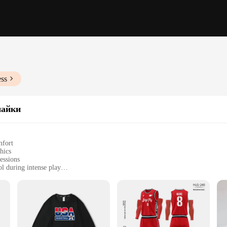
ess
майки
mfort
hics
essions
l during intense play
sizes to fit all body types
 a complete uniform look
ll Jerseys, designed for the serious athlete who demands both performance and 
 you can focus on your game without distraction. The bold team graphics and sl