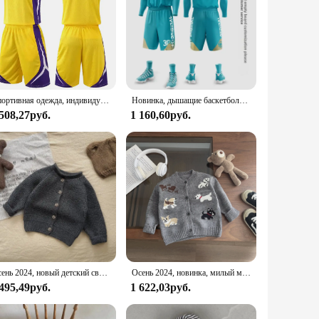
Спортивная одежда, индивидуальный мужской стиль, набор одежды для профессиональной баскетбольной команды, униформа для тренировок
Новинка, дышащие баскетбольные Джерси для мужчин, женщин, детей, студентов, тренировочный жилет, Спортивная униформа для соревнований
 508,27руб.
1 160,60руб.
Осень 2024, новый детский свитер с длинным рукавом, пальто, однотонный вязаный кардиган для маленьких девочек, хлопковая теплая куртка для мальчиков, повседневная трикотажная одежда для малышей
Осень 2024, новинка, милый мультяшный вязаный кардиган для маленьких девочек, свитер для маленьких мальчиков с длинным рукавом, пальто, повседневная куртка для малышей, хлопковая одежда
 495,49руб.
1 622,03руб.