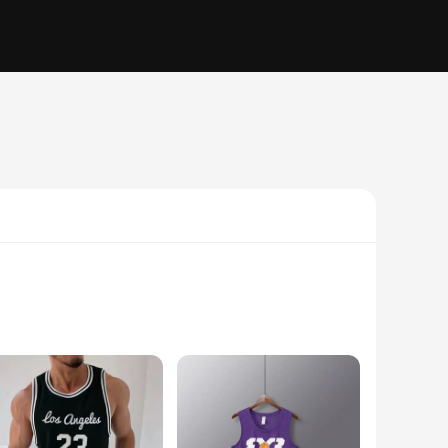
style. Crafted from a premium polyester blend, these jerseys
eek design make a statement, making you stand out on the