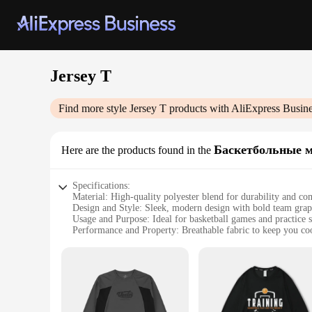
Jersey T
Find more style
Jersey T
products with AliExpress Busin
Баскетбольные 
Here are the products found in the
Specifications:
Material: High-quality polyester blend for durability and co
Design and Style: Sleek, modern design with bold team grap
Usage and Purpose: Ideal for basketball games and practice s
Performance and Property: Breathable fabric to keep you coo
Shape or Size or Weight or Quantity: Available in a range of 
Parts and Accessories: Includes a matching set of shorts for
Features:
**Unmatched Comfort and Style**
Step onto the court with confidence in the Jersey T Basketba
offer a perfect balance of durability and comfort, ensuring