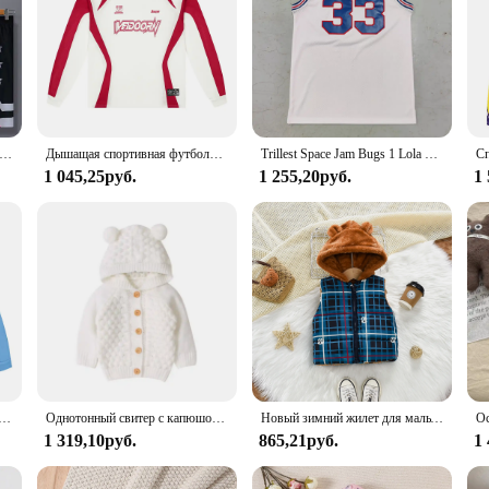
ущая дышащая футболка для баскетбола для мальчиков, спортивные рубашки и спортивные шорты для молодежи, мужской костюм
Дышащая спортивная футболка с длинными рукавами для мужчин, легкая быстросохнущая спортивная баскетбольная майка большого размера, уличная спортивная одежда
Trillest Space Jam Bugs 1 Lola 10 Murray 22 TAZ D.Duck 2 Белая баскетбольная майка Tune Squad Мужская одежда для вечеринки на Хэллоуин
1 045,25руб.
1 255,20руб.
1
ка с длинным рукавом, быстросохнущая футболка с круглым вырезом и графическим принтом для мужчин, уличная спортивная футболка
Однотонный свитер с капюшоном для новорожденных, на возраст 0-24 месяца
Новый зимний жилет для мальчиков, термобелье с меховым клетчатым узором и капюшоном, без рукавов, на молнии, с конскими сезонными медвежьими ушками
1 319,10руб.
865,21руб.
1