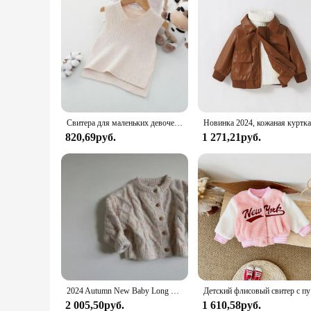
Свитера для маленьких девочек, однотонный пуловер для маленьких девочек, безрукавка, жилет для маленьких мальчиков, вязаный жилет, Детская осенняя верхняя одежда для малышей
820,69руб.
1 271,21руб.
2024 Autumn New Baby Long Sleeve Knit Coat Infant Girl Cotton Sweater Toddler Boy Vintage Knitted Cardigan Children Jacket
Детс
2 005,50руб.
1 610,58руб.