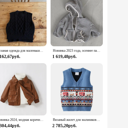
Вязаная одежда для маленьких девочек, Свитера без рукавов, Осенний хлопковый жилет для мальчиков, однотонные топы, вязаный жилет, пуловер для малышей, верхняя одежда
Новинка 2023 года, осеннее пальто с капюшоном для малышей, хлопковая куртка в полоску для младенцев, детская повседневная одежда с длинными рукавами, детская толстовка с капюшоном для мальчиков и девочек
 162,67руб.
1 619,48руб.
Новинка 2024, модная коричневая кожаная куртка с длинным рукавом для маленьких мальчиков, осень/зима, искусственная кожа
Вязаный жилет для мальчиков, испанская детская одежда, детский вязаный свитер, джемпер без рукавов для маленьких девочек, осень 2023, пуловер для новорожденных, одежда
 304,44руб.
2 785,20руб.