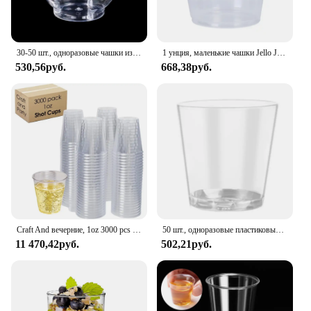
30-50 шт., одноразовые чашки из прозрачного пластика
1 унция, маленькие чашки Jello Jelly Shot для суфле с подходящими крышками, прозрачный пластик
530,56руб.
668,38руб.
Craft And вечерние, 1oz 3000 pcs Premium Clear Shot Glasses. Одноразовые прозрачные чашки для дегустации вина, водки, виски, выстрела из желе
50 шт., одноразовые пластиковые мини-стаканы
11 470,42руб.
502,21руб.