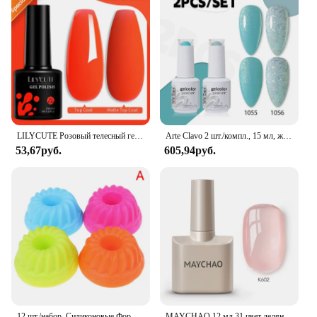
LILYCUTE Розовый телесный гель-лак для быстрого наращивания ногтей 3 в 1, желеобразный прозрачный полуперманентный гель для дизайна ногтей, строительный гель
Arte Clavo 2 шт./компл., 15 мл, желейный цветной гель-лак для ногтей, принадлежности для ногтей, фиолетовый, розовый, красный, синий, зеленый, лак для дизайна ногтей, маникюрный набор
53,67руб.
605,94руб.
12 шт./набор, Силиконовые Формы для кексов
MAYCHAO 12 мл 31 цвет ледяной прозрачный желейный гель-лак для ногтей Soak Off УФ-светодиодный полуперманентный прозрачный лак для ногтей