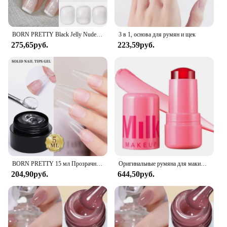
BORN PRETTY Black Jelly Nude Гель-лак для ногтей 10 мл 74 цвета Полупрозрачный прозрачный Vernis Полуперманентный для дизайна ногтей DIY вдома
3 в 1, основа для румян и щек
275,65руб.
223,59руб.
BORN PRETTY 15 мл Прозрачный антипригарный гель-лак для наращивания рук для 3D-фординга дизайна ногтей Твердый молочно-желейный жесткий гель для накладных ногтей
Оригинальные румяна для макияжа с молоком, охлаждающая вода, желейный оттенок, желейные румяна, акварель, многофункциональные матовые румяна, тонированный макияж для губ
204,90руб.
644,50руб.