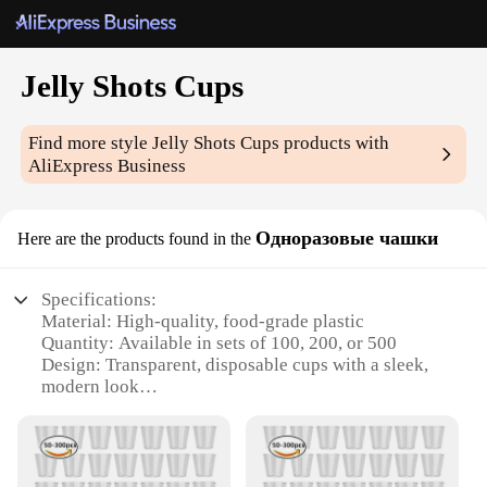
Jelly Shots Cups
Find more style
Jelly Shots Cups
products with
AliExpress Business
Одноразовые чашки
Here are the products found in the
Specifications:
Material: High-quality, food-grade plastic
Quantity: Available in sets of 100, 200, or 500
Design: Transparent, disposable cups with a sleek,
modern look
Usage: Perfect for serving jelly shots at parties,
events, or gatherings
Performance: Durable and sturdy, designed to
withstand the rigors of a busy event