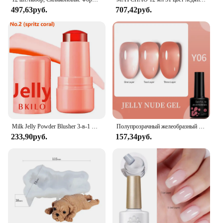
497,63руб.
707,42руб.
Milk Jelly Powder Blusher 3-в-1 Увлажняющие румяна-карандаш Стойкий осветляющий матовый контур лица Румяна для макияжа Оттенок для губ
Полупрозрачный желеобразный Янтарный гель LILYCUTE 7 мл Лак для ногтей коричневый цветной лак стойкий Полупостоянный УФ-лак для ногтей для маникюра
233,90руб.
157,34руб.