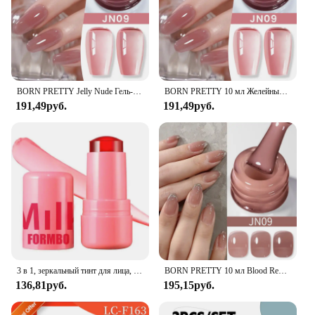
BORN PRETTY Jelly Nude Гель-лак для ногтей 10 мл Светло-розовый персик Полупрозрачный цвет УФ-света Гель-лак для дизайна ногтей DIY в домашних условиях
BORN PRETTY 10 мл Желейный телесный гель-лак для ногтей 50 цветов Полупрозрачный дизайн ногтей Принадлежности для ногтей Soak off УФ-светодиодный гель-лак для ногтей
191,49руб.
191,49руб.
3 в 1, зеркальный тинт для лица, румяна, увлажняющая, долговечная, Зеркальная Наклейка, красивый макияж
BORN PRETTY 10 мл Blood Red Желейный гель-лак для ногтей Хэллоуин Гель-лак для дизайна ногтей Прозрачный полупрозрачный гель для ногтей для зимнего маникюра
136,81руб.
195,15руб.