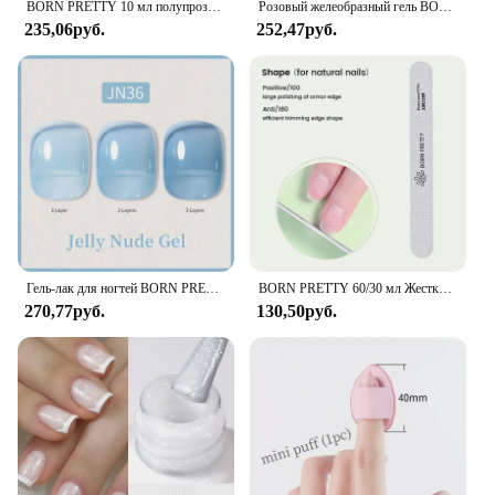
BORN PRETTY 10 мл полупрозрачный желе телесный гель-лак для ногтей красочный лак полуперманентный УФ-светодиодный маникюрный гель для дизайна ногтей
Розовый желеобразный гель BORN PRETTY 10 мл, лак для ногтей телесного цвета, гель для быстрого наращивания, стойкий строительный Гель-лак для дизайна ногтей, маникюр
235,06руб.
252,47руб.
Гель-лак для ногтей BORN PRETTY 10 мл Блестящий розовый телесный полуперманентный Прозрачный Полупрозрачный Гель-лак для ногтей Varnis
BORN PRETTY 60/30 мл Жесткий желейный гель-лак для наращивания ногтей Французские ногти телесного цвета Розовый Белый Прозрачный гель для наращивания ногтей
270,77руб.
130,50руб.