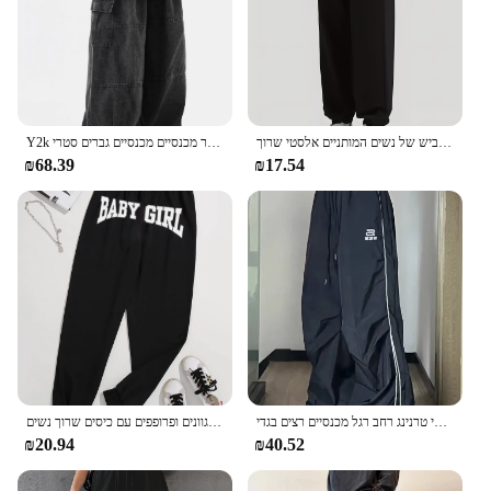
דפוס עכביש פשוט הדפסה העכביש של נשים המותניים אלסטי שרוך leasse שרוך ארוך צבע אופנה מזדמנים ספורט נשים
Y2k בייגי מטען ג 'ינס שחור מכנסיים מכנסיים גברים סטריeetwear היפי מזדמנים ריצה רגל רחב גודל ג' ינס גברים ארוכים ג 'ינס גברים
₪68.39
₪17.54
גברים מכנסי טרנינג רחב רגל מכנסיים רצים בגדי Y2K נשים Streetwear Techwear שחור מטען קוריאני Harajuku מצנח מסלול מכנסיים
מכתב ילדה תינוק הדפסה מזדמנים נשים אופנתיות מזדמנים, מכנסיים מגוונים ופרופפים עם כיסים שרוך נשים
₪20.94
₪40.52