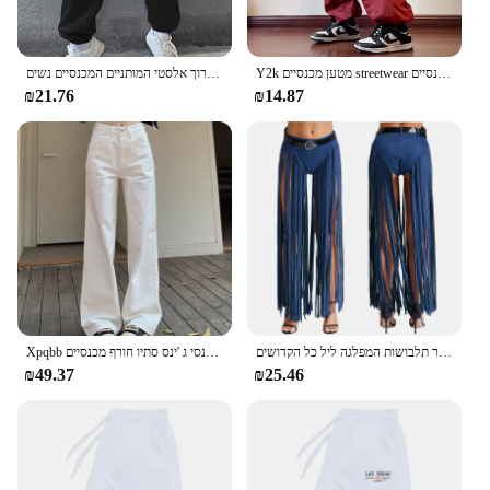
Y2k מטען מכנסיים streetwear גברים נשים כיסים מוצק מזדמנים נשים מכנסיים רגליים רחבים מכנסיים harajuku hippie pantalones
צבע מוצק אופנה מכנסי ג 'ר שרוך אלסטי המותניים המכנסיים נשים
₪21.76
₪14.87
היפי הבוקרת שטסל מפוצל נשים פטמות גבוהה מותניים עם גדילים ארוכים חגור וחגורה עבור תלבושות המפלגה ליל כל הקדושים
Xpqbb מותן גבוה ג 'ינס לבן לנשים פשוט חדש, מכנסי ג' ינס רופף מכנסי ג 'ינס סתיו חורף מכנסיים
₪49.37
₪25.46