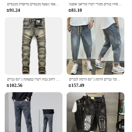
מכנסי ג 'ינס גברים עם כיסים קאובוי מכנסיים קפור מכנסיים ישר באביב סתיו בגדים מקורי רטרו קוריאני אופנה
מכנסי ג 'ינס סמיר גברים 2024 אופנה חדש קלאסי נשטף מכנסיים מרופדת מכנסיים
₪91.24
₪81.10
מכנסי קאובוי גברים הרמון ג 'ינס הרמון לגברים croped מכנסיים מרופדים מעצב רך מזדמן שטוף קיץ סתיו סתיו באגי קלאסי xs
ארבע עונות רחוב גבוה רטרו במצוקה ג 'ינס גברים patchwork פצ' ינס קרועה כותנה ישרה עיפרון ג 'ינס y2k
₪102.56
₪157.49