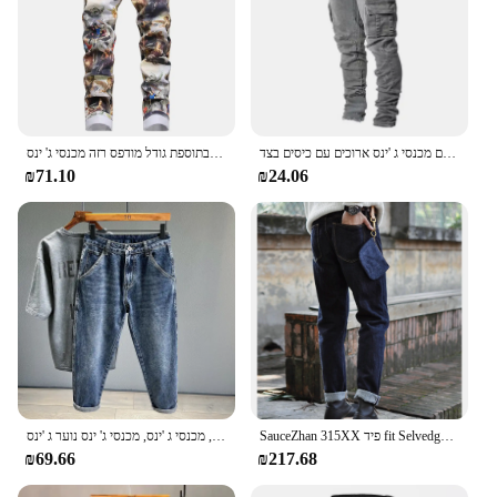
ג 'ינס 2024 אירופאי ואמריקאי אמריקאי, שטוף את ג' ינס עם מכנסי ג 'ינס ארוכים עם כיסים בצד.
גברים ציור קלאסי הדפס ג 'ינס מלאך אופנה אלמוות מכנסיים סטרט בתוספת גודל מודפס רזה מכנסי ג' ינס
₪71.10
₪24.06
SauceZhan 315XX פיד fit Selvedge ינס לגברים דן ג 'ינס רחוץ כחול ג' ינס 14.5 Oz אופנוע ג 'ינס
ג 'ינס הבציר ג' ינס גברים אופנה רופף, מכנסי ג 'ינס, מכנסי ג' ינס נוער ג 'ינס
₪69.66
₪217.68