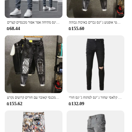
מכנסי קאובוי גבר מכנסיים מרופדים מרופדים אלסטי אופנוע ג 'ינס גברים באיכות גבוהה kpop נשטף מגמה 2024 רך
מכנסי ג 'ינס מגעילים מגעילים ג' ינס מתיחה אפר אפור מכנסיים קצרים
₪68.44
₪155.60
גברים קלאסי שחור ג 'ינס למתוח ג' ינס חורי Ripped סקיני מכנסיים Streetwear Tapered מכנסיים באיכות גבוהה
מכנסיים תיקון שבור אלסטי ג 'ינס של גברים פאנק איש קאובוי מכנסי קאובוי עם חורים קרועים נקרע xs באיכות גבוהה נשטף
₪155.62
₪132.09