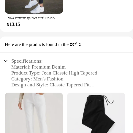
2024 האביב וקיץ חדש לגברים מכנסיים מזדמנים ספורט ספורט ספורט ספורט מכנסי ג 'רינג ראג' וקו מכנסיים
₪13.15
ג 'ינס
Here are the products found in the
Specifications:
Material: Premium Denim
Product Type: Jean Classic High Tapered
Category: Men's Fashion
Design and Style: Classic Tapered Fit
Usage and Purpose: Versatile for Casual and Formal
Wear
Typical Adaptive Scenario: Ideal for Daily Wear,
Work, and Social Events
Shape or Size or Weight or Quantity: Available in
Various Sizes and Weights
Features: