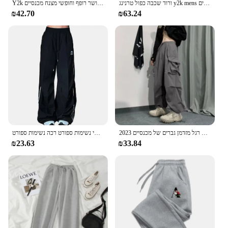
ורוד שכבה כפול טרנינג y2k mens נשים גותי היפ הופ מכתב תיקון רטרו בייגי מכנסיים אלסטי מזדמנים
Y2k מכנסיים לבנים עבור אישה קטנה מזדמן ומכנסיים זריז עבור נשים עם מותניים עמילנים בכושר רופף וחופשי מצנח מכנסיים
₪42.70
₪63.24
2023 אביב קיץ אופנה מכנסיים מטען גברים מוצק צבע אלסטי מותניים רחב רגל מזדמן גברים של מכנסיים Oversize באגי מכנסיים עבור נשים
מכנסי טרנינג היפ-הופ גברים טרנינג וינטג יוניסקס וינטג יוניסקס המכנסיים רגליים רחב המותניים אלסטי נשימות ספורט רכה נשימות ספורט
₪23.63
₪33.84