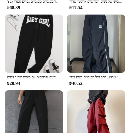
דפוס עכביש פשוט הדפסה העכביש של נשים המותניים אלסטי שרוך leasse שרוך ארוך צבע אופנה מזדמנים ספורט נשים
Y2k בייגי מטען ג 'ינס שחור מכנסיים מכנסיים גברים סטריeetwear היפי מזדמנים ריצה רגל רחב גודל ג' ינס גברים ארוכים ג 'ינס גברים
₪68.39
₪17.54
גברים מכנסי טרנינג רחב רגל מכנסיים רצים בגדי Y2K נשים Streetwear Techwear שחור מטען קוריאני Harajuku מצנח מסלול מכנסיים
מכתב ילדה תינוק הדפסה מזדמנים נשים אופנתיות מזדמנים, מכנסיים מגוונים ופרופפים עם כיסים שרוך נשים
₪20.94
₪40.52