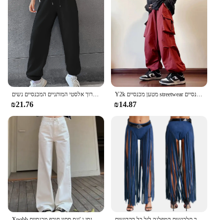
Y2k מטען מכנסיים streetwear גברים נשים כיסים מוצק מזדמנים נשים מכנסיים רגליים רחבים מכנסיים harajuku hippie pantalones
צבע מוצק אופנה מכנסי ג 'ר שרוך אלסטי המותניים המכנסיים נשים
₪21.76
₪14.87
היפי הבוקרת שטסל מפוצל נשים פטמות גבוהה מותניים עם גדילים ארוכים חגור וחגורה עבור תלבושות המפלגה ליל כל הקדושים
Xpqbb מותן גבוה ג 'ינס לבן לנשים פשוט חדש, מכנסי ג' ינס רופף מכנסי ג 'ינס סתיו חורף מכנסיים