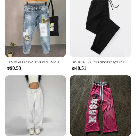
אלסטי גברים ספורט מכנסיים ריצה מכנסיים אימון ריצה מכנסיים כושר ספורט רצים עבור גברים מקרית חיצוני כושר מכנסי טרנינג
ג 'ינס לגברים סתוכים קאובוי מכנסיים קואובוי זכר מכנסיים קואובוי מכנסיים קצרים רזה מתאים y 2k וינטג' חדש ב y2k יוקרתי רך מסוגנן רך
₪90.53
₪48.51