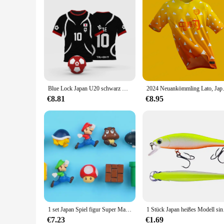
Blue Lock Japan U20 schwarz Cartoon Anime Cosplay Männer Trikot Sommer Kurzarm Kinder T-Shirts schnell trocknende Mode Frauen T-Shirt
2024 Neuankömmling Lato, Ja
€8.81
€8.95
1 set Japan Spiel figur Super Mario Bros Kühlschrank Magnete Kühlschrank Aufkleber Ornament Luigi Yoshi Kröte Mini Figur Puppe
1 Stück Japan heißes 
€7.23
€1.69