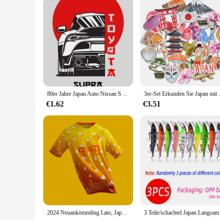
detail makes it an excellent choice for both professional styl
80er Jahre Japan Auto Nissan Skyline R34 Poster und Drucke berühmte GTR Autos Mazda RX7 JDM Leinwand Malerei Wand kunst Home Boys Zimmer Dekor
3er-Set Erkunden Sie Japan mit u
€1.62
€3.51
2024 Neuankömmling Lato, Japan, Dämonentöter, Cartoon-T-Shirt, dlaoji roz Ohio, Letnia, koszulka 3D-Druckowan
3 Teile/schachtel Japa