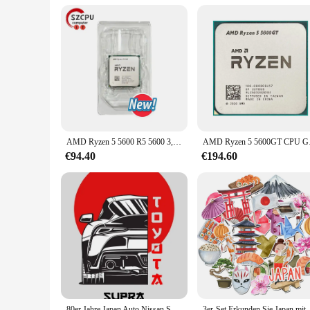
Usage and Purpose: Designed for precision in various industr
Performance and Property: Durable and efficient under heav
Features:
**Unmatched Reliability and Performance**
The Japan NSK Kugellager 17 40 10 CPUs are a testament to pr
reliability and performance are paramount. Each set of 17 4
longevity.
**Versatile Application and Ease of Use**
Whether you're a vendor, supplier, or an end-user looking fo
broad spectrum of industrial settings, from manufacturing pl
AMD Ryzen 5 5600 R5 5600 3,5 GHz 6-Core 12-Thread CPU 7NM L3=32M 100- 000000927 Sockel AM4 Neu und ohne Kühler
AMD Ryzen 5 5600GT C
inventory or project.
€94.40
€194.60
**Trusted Suppliers and Wholesale Options**
Finding a reliable source for quality bearings can be a chal
partnerships with trusted vendors and suppliers ensure that y
specific project, these bearings are available for sale at affor
80er Jahre Japan Auto Nissan Skyline R34 Poster und Drucke berühmte GTR Autos Mazda RX7 JDM Leinwand Malerei Wand kunst Home Boys Zimmer Dekor
3er-Set Erkunden Sie Japan mit u