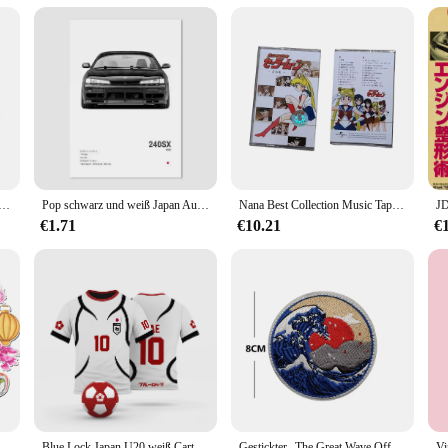
ial applications
y loads
ecision engineering and durability. These bearings are specifically designed f
0 10 CPUs is meticulously crafted to withstand the rigors of heavy-duty mach
r high-quality bearings, the Japan NSK Kugellager 17 40 10 CPUs are the ideal 
ants to automotive applications. The ease of installation and compatibility wit
PU Gaming Prozessor 6-Core 12-Thread 4,6 GHz 7 nm 19 MB Game Cache Sockel AM4 Brandneue CPU für PC Gamer
Pop schwarz und weiß Japan Autos Luxus Supersport Auto Poster Ästhetik r34 gtr 240sx Leinwand druck für Wand kunst Garage Raum dekor
Nana Best Collection Music Tapes Japan Anime Soundtrack Musik Magnetische Walkman Kassetten Sammlerstück Gedenkgeburtstagsgeschenk
€1.71
€10.21
€
lenge, but with the Japan NSK Kugellager 17 40 10 CPUs, you can rest assured y
ou receive the highest quality bearings at competitive prices. Whether you're loo
dable rates.
nseren atember aub enden Reise aufklebern-perfekt für Scrap booking, Zeitschriften und Dekorieren
Blue Lock Japan U20 weiß Cartoon Anime Cosplay Männer Trikot Sommer Kurzarm Kinder T-Shirts 2024 Mode Frauen T-Shirt
Gestickter „The Great Wave Off Kanagawa Japan“-Aufnäher, taktische Aufnäher mit Hakenrücken, Abzeichen für individuelle Rucksäcke