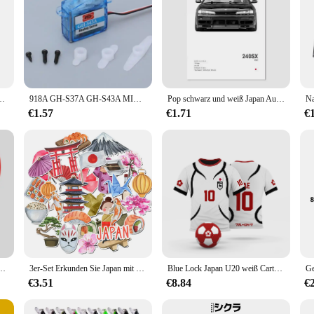
 Sport-Ohrbügel, Top-Konfiguration, Beats Powerbeats Pro
918A GH-S37A GH-S43A MICRO SERVO MOTOR FÜR ROBOTE ARM/HAND/GEHEN
Pop schwarz und weiß Japan Autos Luxus Supersport Auto Poster Ästhetik r34 gtr 240sx Leinwand druck für Wand kunst Garage Raum dekor
€1.57
€1.71
€
 und Drucke berühmte GTR Autos Mazda RX7 JDM Leinwand Malerei Wand kunst Home Boys Zimmer Dekor
3er-Set Erkunden Sie Japan mit unseren atember aub enden Reise aufklebern-perfekt für Scrap booking, Zeitschriften und Dekorieren
Blue Lock Japan U20 weiß Cartoon Anime Cosplay Männer Trikot Sommer Kurzarm Kinder T-Shirts 2024 Mode Frauen T-Shirt
€3.51
€8.84
€