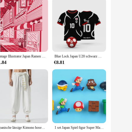
Vintage Illustrator Japan Ramen Kunst Poster Tier Ramen Sushi Malerei Wand kunst Dekoration Kawaii Raum dekor Leinwand Poster
Blue Lock Japan U20 schwarz Cartoon Anime Cosplay Männer Trikot Sommer Kurzarm Kinder T-Shirts schnell trocknende Mode Frauen T-Shirt
1.84
€8.81
Japanische lässige Kimono hose lose Harajuku Hose Japan Männer traditionelle Harems hose männlich bestickte Jogging hose Streetwear
1 set Japan Spiel figur Super Mario Bros Kühlschrank Magnete Kühlschrank Aufkleber Ornament Luigi Yoshi Kröte Mini Figur Puppe