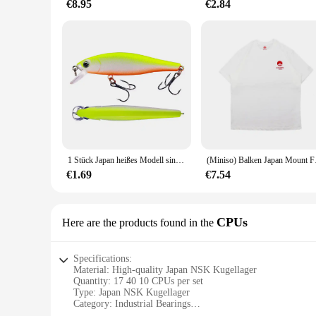
€8.95
€2.84
1 Stück Japan heißes Modell sinkende Elritze Angel köder 8,5 cm 9,2g Jerkbait Bass Hecht Carkbait Wobbler Swimbait Profi Köder
(Miniso) Balken Japan Mo
€1.69
€7.54
CPUs
Here are the products found in the
Specifications:
Material: High-quality Japan NSK Kugellager
Quantity: 17 40 10 CPUs per set
Type: Japan NSK Kugellager
Category: Industrial Bearings
Design and Style: Advanced engineering for reliable perfor