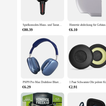
**Versatility and Convenience**
Whether you're a wholesaler, vendor, or a direct user, the Ja
allowing for quick replacements or upgrades. Their compact
**Optimized for Durability and Efficiency**
Spielkonsolen-Maus- und Tastaturkonverter, kompatibel mit PS5, PS4, Xbox SeriesX/S, One, Nintendo Switch, MnK-Adapter mit 3,5 mm
Hintertür a
The Japan NSK kugellager 17 40 10 is not just about size; it
on your equipment. The high-quality materials used in their
€80.39
€6.10
looking for a reliable and efficient solution.
P9/P9 Pro Max Drahtlose Bluetooth 5,1 Spiel Kopfhörer Headset Mit Mikrofon HiFi Sound Kopfhörer für Android iOS Sport Gaming kopfhörer
€6.29
€2.91