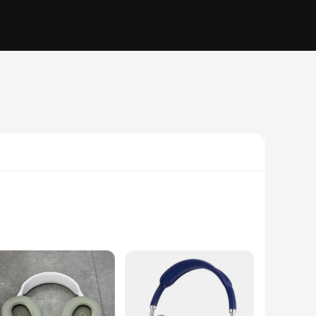
ese bearings are designed with precision to withstand the
r a wide range of applications.