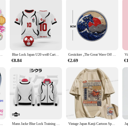
ists and home users alike.
nseren atember aub enden Reise aufklebern-perfekt für Scrap booking, Zeitschriften und Dekorieren
Blue Lock Japan U20 weiß Cartoon Anime Cosplay Männer Trikot Sommer Kurzarm Kinder T-Shirts 2024 Mode Frauen T-Shirt
Gestickter „The Great Wave Off Kanagawa Japan“-Aufnäher, taktische Aufnäher mit Hakenrücken, Abzeichen für individuelle Rucksäcke
€8.84
€2.69
€
n Langsam Sinkende Minnow Angeln Lockt 12cm 14g Jerkbait Bass Pike Carkbait Wobbler Swimbait Professionelle köder
Mann Jacke Blue Lock Training Track Top Japan U-20 Anime Cosplay Ball Manga Street Top
Vintage Japan Kanji Cartoon Spaß Grafik T-Shirts Kawaii Kleidung Streetwear übergroße Khaki Tops 2024 Sommer große Harajuku Tops