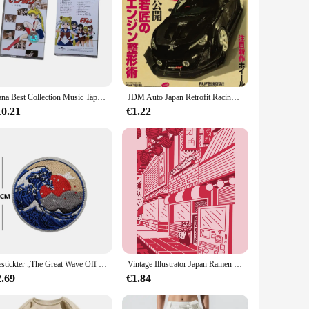
Nana Best Collection Music Tapes Japan Anime Soundtrack Musik Magnetische Walkman Kassetten Sammlerstück Gedenkgeburtstagsgeschenk
JDM Auto Japan Retrofit Racing Retro 90s Poster Wand Diagramm Drucke Poster Home Living Bed Room Decor Rahmenlose Wand malerei
10.21
€1.22
Gestickter „The Great Wave Off Kanagawa Japan“-Aufnäher, taktische Aufnäher mit Hakenrücken, Abzeichen für individuelle Rucksäcke
Vintage Illustrator Japan Ramen Kunst Poster Tier Ramen Sushi Malerei Wand kunst Dekoration Kawaii Raum dekor Leinwand Poster
2.69
€1.84