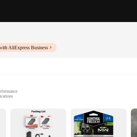
with AliExpress Business
erformance
ications
ons
avering commitment to quality and reliability that Japan NSK is known for. Th
st construction ensures a long service life, making them an excellent choice fo