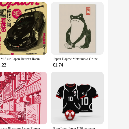
or use in a wide range of industrial applications, where
inery and equipment, ensuring smooth operation and
choice. Their versatile design makes them suitable for a
h various systems make them a valuable addition to any
JDM Auto Japan Retrofit Racing Retro 90s Poster Wand Diagramm Drucke Poster Home Living Bed Room Decor Rahmenlose Wand malerei
Japan Hajime Matsumoto Grüner Frosch Wandkunst Retro Trendy Ukiyo-e Frosch Holzschnitt Druck Poster Galerie Wohnzimmer Leinwand Gemälde
1.22
€1.74
ou're getting the best. Our wholesale options and
king to stock up for your business or need a single set for a
Vintage Illustrator Japan Ramen Kunst Poster Tier Ramen Sushi Malerei Wand kunst Dekoration Kawaii Raum dekor Leinwand Poster
Blue Lock Japan U20 schwarz Cartoon Anime Cosplay Männer Trikot Sommer Kurzarm Kinder T-Shirts schnell trocknende Mode Frauen T-Shirt