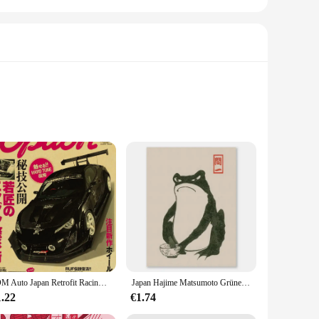
technology. This product boasts a robust construction with
e designed to provide a natural look and feel, making it an
eeds. Its versatile nature allows for easy integration into
sets are available in convenient quantities, ensuring that you
JDM Auto Japan Retrofit Racing Retro 90s Poster Wand Diagramm Drucke Poster Home Living Bed Room Decor Rahmenlose Wand malerei
Japan Hajime Matsumoto Grüner Frosch Wandkunst Retro Trendy Ukiyo-e Frosch Holzschnitt Druck Poster Galerie Wohnzimmer Leinwand Gemälde
1.22
€1.74
 The spitzen front design is crafted to provide a comfortable
during the most intricate styling tasks. This attention to