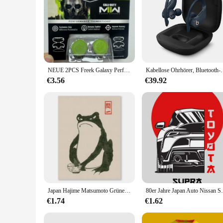
NEUE 2PCS Freek Galaxy Performance Daumengriffkappen Silikon Analog Stick Caps Abdeckung für Xbox Series X/S Controller Silikonkappe
Kabellose Ohrhörer, Bluetooth-Ohrhörer,
€3.56
€39.92
Japan Hajime Matsumoto Grüner Frosch Wandkunst Retro Trendy Ukiyo-e Frosch Holzschnitt Druck Poster Galerie Wohnzimmer Leinwand Gemälde
80er Jahre Japan Auto Nissan Skyline R34 Poster
€1.74
€1.62