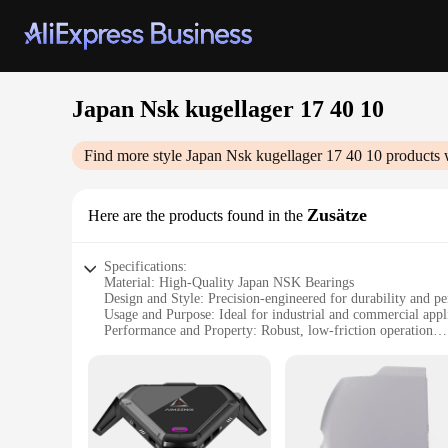
Japan Nsk kugellager 17 40 10
Find more style
Japan Nsk kugellager 17 40 10
products 
Zusätze
Here are the products found in the
Specifications:
Material: High-Quality Japan NSK Bearings
Design and Style: Precision-engineered for durability and p
Usage and Purpose: Ideal for industrial and commercial appl
Performance and Property: Robust, low-friction operation
Shape or Size or Weight or Quantity: 17x40x10mm dimensi
Parts and Accessories: Available as sets for convenience
Features:
**Unmatched Reliability and Performance**
The Japan NSK kugellager 17 40 10 is a testament to the unw
rigors of industrial and commercial environments. Their robu