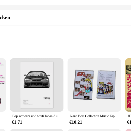
ücken
ds
on of Japanese engineering and innovation with the latest in hair replacement 
 of daily use. Its precision-engineered components, such as the spitzen front, ar
lution.
an NSK kugellager 17 40 10 is designed to cater to a wide range of hair styling n
ndors and suppliers looking to offer a reliable product to their customers. The 
en gerade Echthaar Perücken vor gezupft HD Spitze Perücke 13x6 Echthaar volle Frontal Perücken Beli self Haar
Pop schwarz und weiß Japan Autos Luxus Supersport Auto Poster Ästhetik r34 gtr 240sx Leinwand druck für Wand kunst Garage Raum dekor
Nana Best Collection Music Tapes Japan Anime Soundtrack Musik Magnetische Walkman Kassetten Sammlerstück Gedenkgeburtstagsgeschenk
€1.71
€10.21
€
lager 17 40 10 is not just about performance; it's also about user experience.
ight construction ensures that the product remains comfortable to handle, even 