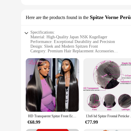
Spitze Vorne Per
Here are the products found in the
Specifications:
Material: High-Quality Japan NSK Kugellager
Performance: Exceptional Durability and Precision
Design: Sleek and Modern Spitzen Front
Category: Premium Hair Replacement Accessories
Quantity: Available in Sets for Maximum Value
Applicable Scenarios: Suitable for Various Hair Styling Nee
Features:
**Unmatched Quality and Precision**
The Japan NSK kugellager 17 40 10 is a testament to the fusi
high-quality materials, ensuring that it withstands the rigors
ideal choice for those seeking a seamless hair replacement so
**Versatile and Convenient**
Whether you're a professional stylist or a home user, the Jap
various hair replacement sets, making it a go-to choice for ve
have enough to meet your styling demands.
HD Transparent Spitze Front Echthaar Perücke 13x4 13x6 Gerade Frontal Perücke Vor Gezupft 5x5 HD Spitze Verschluss Perücke Beliself Haar
13x6 hd Spitze Frontal Perücke Knoch
**Optimized for User Comfort**
€68.99
€77.99
Understanding the importance of comfort, the Japan NSK kugel
grip, reducing hand fatigue during prolonged use. The lightwe