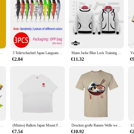
pan, Dämonentöter, Cartoon-T-Shirt, dlaoji roz Ohio, Letnia, koszulka 3D-Druckowan
3 Teile/schachtel Japan Langsam Sinkende Minnow Angeln Lockt 12cm 14g Jerkbait Bass Pike Carkbait Wobbler Swimbait Professionelle köder
Mann Jacke Blue Lock Training Track Top Japan U-20 Anime Cosplay Ball Manga Street Top
€2.84
€11.32
€
Modell sinkende Elritze Angel köder 8,5 cm 9,2g Jerkbait Bass Hecht Carkbait Wobbler Swimbait Profi Köder
(Miniso) Balken Japan Mount Fuji Baumwolle T-Shirt Kind T-Shirt Top Männer Baumwolle T-Shirt Top Sommer Frauen Baumwolle T-Shirt Männer Kleidung
Drucken große Ramen Welle weiße Tops T-Shirt für Männer klassische Japan-Stil Rundhals ausschnitt 100% Baumwolle Kurzarm T-Shirt Nudel T-Shirts
€7.54
€10.92
€