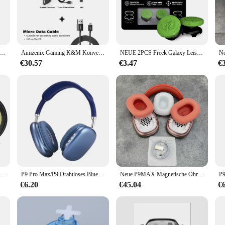
pan NSK kugellager 17 40 10 is a versatile option that meets your needs. Availab
 size of 17x40x10mm makes them suitable for a variety of applications, from 
bdeckung für Gehäuse für PSP tragbare Serie Ersatzteile
Aimzenix Gaming K&M Konverter/Adapter für PS4, PS3, Xbox One, XSX, XSS, N-Switch, Plug and Play, für FPS/TPS/STG/RTS-Spiele
NEUE 2PCS Freek Galaxy Leistung Daumen Grip Caps Silikon Analog Stick Caps Abdeckung für PS5 Dualsense PS4Controller Silikon kappe
's about performance. These bearings are engineered to deliver low-friction ope
 construction ensure that they can withstand the demands of heavy-duty use, ma
€30.57
€3.47
€
1 Paar Schwamm Ohr polster Kissen bezug Ohr polster Ersatz für Jabra entwickeln 20 20se 30 30ii 40 65 65 75 75 uc ms Headset
P9 Pro Max/P9 Drahtloses Bluetooth 5.1 Spielkopfhörer-Headset mit Mikrofon, HiFi-Sound-Kopfhörer für Android iOS Sport Gaming-Kopfhörer
Neue P9MAX Magnetische Ohrmuschel Kopfhörer Drahtlose Kopfbedeckung Ledertasche Sport Bluetooth Pop-up Musik Kopfhörer
€6.20
€45.04
€