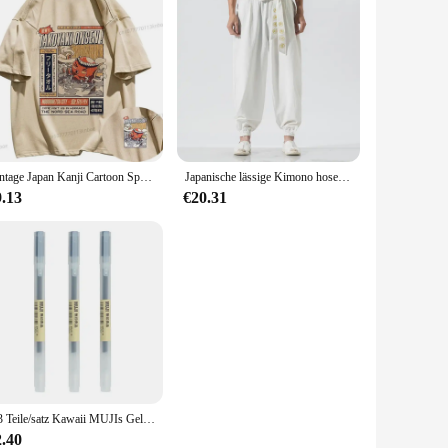
Vintage Japan Kanji Cartoon Spaß Grafik T-Shirts Kawaii Kleidung Streetwear übergroße Khaki Tops 2024 Sommer große Harajuku Tops
Japanische lässige Kimono hose lose Harajuku Hose Japan Männer traditionelle Harems hose männlich bestickte Jogging hose Streetwear
9.13
€20.31
1/3 Teile/satz Kawaii MUJIs Gel Stift Schwarz/Rot/Blau 0,38mm 0,5mm Tinte Japan Farbe stift Büro Schule Kugelschreiber Japanische Schreibwaren
2.40