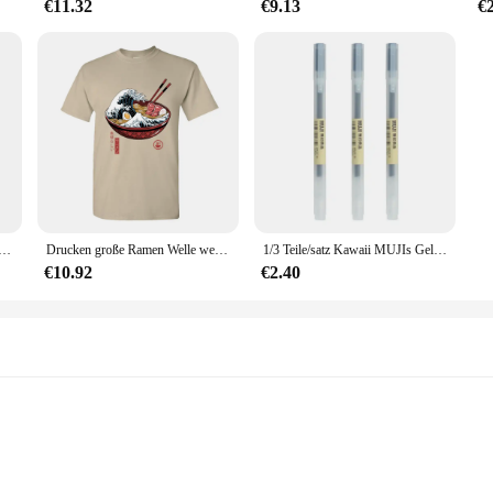
€11.32
€9.13
€
unt Fuji Baumwolle T-Shirt Kind T-Shirt Top Männer Baumwolle T-Shirt Top Sommer Frauen Baumwolle T-Shirt Männer Kleidung
Drucken große Ramen Welle weiße Tops T-Shirt für Männer klassische Japan-Stil Rundhals ausschnitt 100% Baumwolle Kurzarm T-Shirt Nudel T-Shirts
1/3 Teile/satz Kawaii MUJIs Gel Stift Schwarz/Rot/Blau 0,38mm 0,5mm Tinte Japan Farbe stift Büro Schule Kugelschreiber Japanische Schreibwaren
€10.92
€2.40
mance