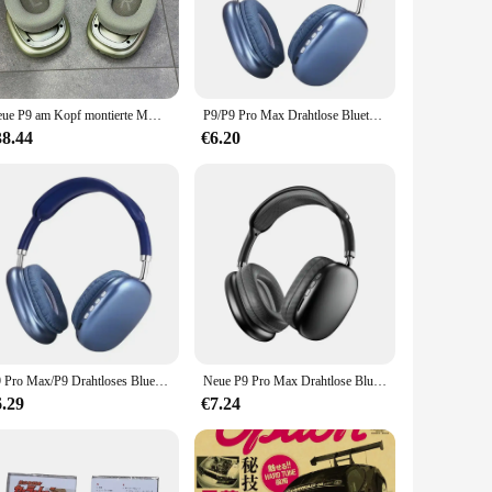
le as sets, these bearings offer convenience and efficiency,
machinery to automotive systems.
Neue P9 am Kopf montierte MAX am Kopf montierte kabellose Bluetooth-Kopfhörer mit magnetischer Ohrmuschel, Pop-up-Fensterkarten-Einfügungskabel
P9/P9 Pro Max Drahtlose Bluetooth 5,1 Spiel Kopfhörer Headset Mit Mikrofon HiFi Sound Kopfhörer für Android iOS Sport Gaming kopfhörer
ration, which translates to energy savings and reduced wear
king them an ideal choice for manufacturers and suppliers
38.44
€6.20
P9 Pro Max/P9 Drahtloses Bluetooth 5.1 Spielkopfhörer-Headset mit Mikrofon, HiFi-Sound-Kopfhörer für Android iOS Sport Gaming-Kopfhörer
Neue P9 Pro Max Drahtlose Bluetooth Kopfhörer Noise Cancelling Mic Over Ear Sport Gaming Mit TF Karte Slot Headset
6.29
€7.24