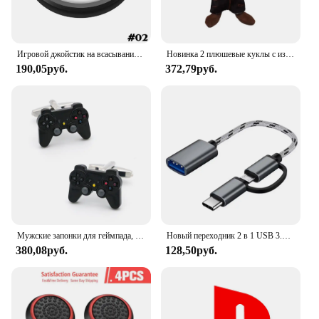
Игровой джойстик на всасывании Rocker 360D, металлическая кнопка, игровой контроллер для PUBG, для планшетов, Android, Iphone, высокое качество
Новинка 2 плюшевые куклы с изображением тревоги милая игрушка с радостью, страхом, гневом, грустью, Рейли, плюшевые игрушки-модели коллекционные игрушки подарок на день рождения
190,05руб.
372,79руб.
Мужские запонки для геймпада, качественные запонки из латуни черного цвета, модные запонки для джойстика, оптовая и розничная продажа
Новый переходник 2 в 1 USB 3.0 для USB Type-C
380,08руб.
128,50руб.