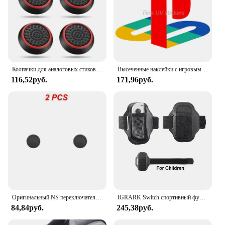
Колпачки для аналоговых стиков PS5, PS4, PS3, XBOX, 4/10 шт.
Высеченные наклейки с игровым логотипом, автономные наклейки для геймпада, наклейки для игровых автоматов, виниловые наклейки из ПВХ для игровой станции
116,52руб.
171,96руб.
Оригинальный NS переключатель клавишная крышка Замена Ремонт силиконовый защитный рукав ручка контроллер аналоговая Крышка для Nintendo Switch
IGRARK Switch спортивный футбольный/NS Ring Fit Adventure эластичный ремешок для ног для Nintendo Switch Oled контроллер Joycon игровые аксессуары
84,84руб.
245,38руб.