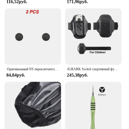
116,52руб.
171,96руб.
Оригинальный NS переключатель клавишная крышка Замена Ремонт силиконовый защитный рукав ручка контроллер аналоговая Крышка для Nintendo Switch
IGRARK Switch спортивный футбольный/NS Ring Fit Adventure эластичный ремешок для ног для Nintendo Switch Oled контроллер Joycon игровые аксессуары
84,84руб.
245,38руб.