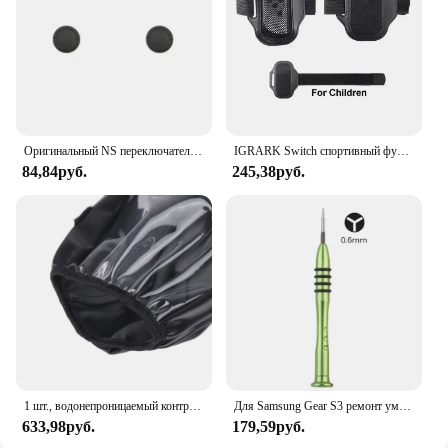
Оригинальный NS переключатель клавишная крышка Замена Ремонт силиконовый защитный рукав ручка контроллер аналоговая Крышка для Nintendo Switch
IGRARK Switch спортивный футбольный/NS Ring Fit Adventure эластичный ремешок для ног для Nintendo Switch Oled контроллер Joycon игровые аксессуары
84,84руб.
245,38руб.
1 шт., водонепроницаемый контроллер для инвалидной коляски
Для Samsung Gear S3 ремонт умных часов Y-Tip 0,6 мм 1,5 мм 2,0 мм трехлопастная отвертка для Nintendo Switch JoyCon для iPhone
633,98руб.
179,59руб.