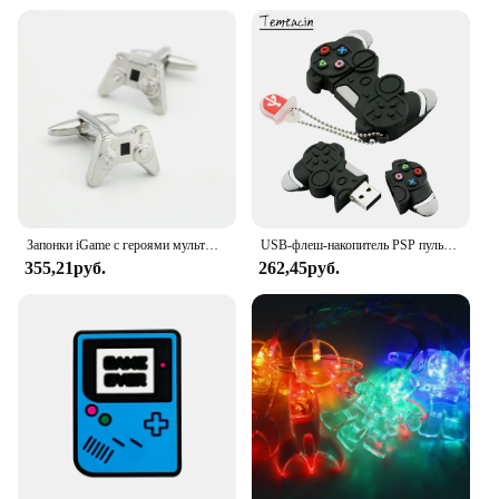
Запонки iGame с героями мультфильмов, качественный латунный материал, дизайнерские запонки GamePad для мужчин, подарок
USB-флеш-накопитель PSP пульты геймпада, 128 ГБ, 256 ГБ, 8 ГБ, 16 ГБ, 32 ГБ, 64 ГБ, USB 2,0
355,21руб.
262,45руб.