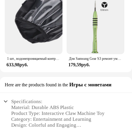
1 шт., водонепроницаемый контроллер для инвалидной коляски
Для Samsung Gear S3 ремонт умных часов Y-Tip 0,6 мм 1,5 мм 2,0 мм трехлопастная отвертка для Nintendo Switch JoyCon для iPhone
633,98руб.
179,59руб.
Игры с монетами
Here are the products found in the
Specifications:
Material: Durable ABS Plastic
Product Type: Interactive Claw Machine Toy
Category: Entertainment and Learning
Design: Colorful and Engaging
Usage: Ideal for Children's Play and Development