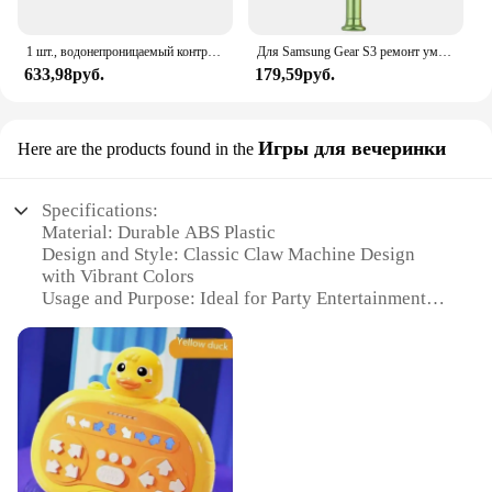
1 шт., водонепроницаемый контроллер для инвалидной коляски
Для Samsung Gear S3 ремонт умных часов Y-Tip 0,6 мм 1,5 мм 2,0 мм трехлопастная отвертка для Nintendo Switch JoyCon для iPhone
633,98руб.
179,59руб.
Игры для вечеринки
Here are the products found in the
Specifications:
Material: Durable ABS Plastic
Design and Style: Classic Claw Machine Design
with Vibrant Colors
Usage and Purpose: Ideal for Party Entertainment
and Indoor Play
Performance and Property: Equipped with a
Powerful Motor for Smooth Operation
Parts and Accessories: Includes 1 Claw Machine
Toy and 12 Assorted Plush Toys
Applicable People: Suitable for Ages 3 and Up
Features: