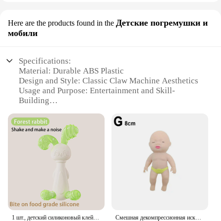
Детские погремушки и
Here are the products found in the
мобили
Specifications:
Material: Durable ABS Plastic
Design and Style: Classic Claw Machine Aesthetics
Usage and Purpose: Entertainment and Skill-
Building
Typical Adaptive Scenario: Indoor and Outdoor
Play
Shape or Size or Weight or Quantity: Compact and
Lightweight for Easy Transport
Performance and Property: Smooth Claw Movement
for Exciting Gameplay
Features:
**Engaging Entertainment for All Ages**
The JOYIN Claw Machine Toy is not just a toy; it's a
wholesome source of entertainment that can
1 шт., детский силиконовый клей для зубов
Смешная декомпрессионная искусственная кукла с ладонью, 8/14 см, кукла с медленным восстановлением формы, снимающая стресс игрушки из термопластичной резины
captivate children and adults alike. With its classic