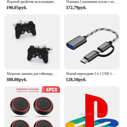
Игровой джойстик на всасывании Rocker 360D, металлическая кнопка, игровой контроллер для PUBG, для планшетов, Android, Iphone, высокое качество
Новинка 2 плюшевые куклы с изображением тревоги милая игрушка с радостью, страхом, гневом, грустью, Рейли, плюшевые игрушки-модели коллекционные игрушки подарок на день рождения
190,05руб.
372,79руб.
Мужские запонки для геймпада, качественные запонки из латуни черного цвета, модные запонки для джойстика, оптовая и розничная продажа
Новый переходник 2 в 1 USB 3.0 для USB Type-C
380,08руб.
128,50руб.