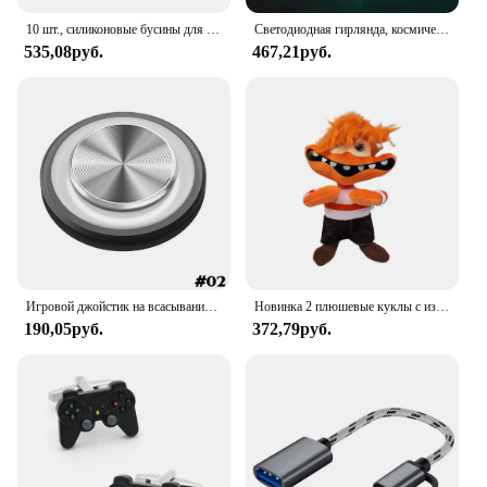
10 шт., силиконовые бусины для детского геймпада
Светодиодная гирлянда, космическое пространство, для вечеринок, космонавтов, ракет, Марса, космический корабль, гирлянда, галактика, солнечная система, вечеринка для мальчиков, товары для первого дня рождения
535,08руб.
467,21руб.
Игровой джойстик на всасывании Rocker 360D, металлическая кнопка, игровой контроллер для PUBG, для планшетов, Android, Iphone, высокое качество
Новинка 2 плюшевые куклы с изображением тревоги милая игрушка с радостью, страхом, гневом, грустью, Рейли, плюшевые игрушки-модели коллекционные игрушки подарок на день рождения
190,05руб.
372,79руб.