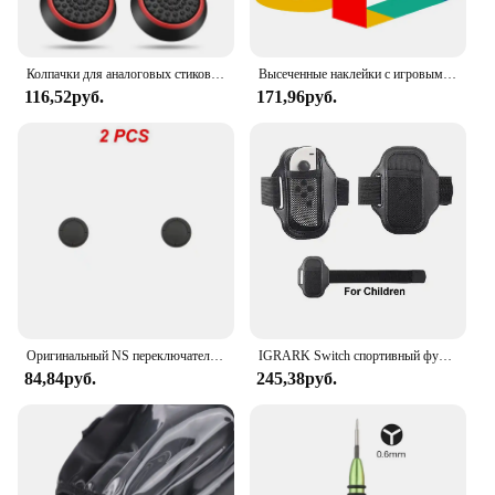
Колпачки для аналоговых стиков PS5, PS4, PS3, XBOX, 4/10 шт.
Высеченные наклейки с игровым логотипом, автономные наклейки для геймпада, наклейки для игровых автоматов, виниловые наклейки из ПВХ для игровой станции
116,52руб.
171,96руб.
Оригинальный NS переключатель клавишная крышка Замена Ремонт силиконовый защитный рукав ручка контроллер аналоговая Крышка для Nintendo Switch
IGRARK Switch спортивный футбольный/NS Ring Fit Adventure эластичный ремешок для ног для Nintendo Switch Oled контроллер Joycon игровые аксессуары
84,84руб.
245,38руб.