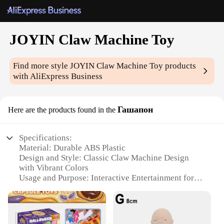
JOYIN Claw Machine Toy
Find more style
JOYIN Claw Machine Toy
products
with AliExpress Business
Гашапон
Here are the products found in the
Specifications:
Material: Durable ABS Plastic
Design and Style: Classic Claw Machine Design
with Vibrant Colors
Usage and Purpose: Interactive Entertainment for
All Ages
Performance and Property: Efficient Claw
Mechanism for Precision Collecting
Parts and Accessories: Includes 20+ Collectible