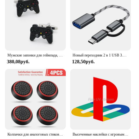
Мужские запонки для геймпада, качественные запонки из латуни черного цвета, модные запонки для джойстика, оптовая и розничная продажа
Новый переходник 2 в 1 USB 3.0 для USB Type-C
380,08руб.
128,50руб.
Колпачки для аналоговых стиков PS5, PS4, PS3, XBOX, 4/10 шт.
Высеченные наклейки с игровым логотипом, автономные наклейки для геймпада, наклейки для игровых автоматов, виниловые наклейки из ПВХ для игровой станции