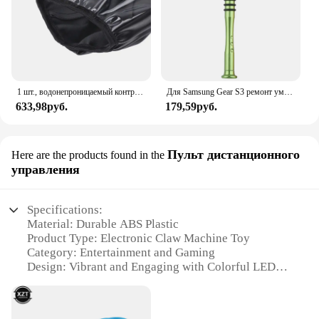
1 шт., водонепроницаемый контроллер для инвалидной коляски
Для Samsung Gear S3 ремонт умных часов Y-Tip 0,6 мм 1,5 мм 2,0 мм трехлопастная отвертка для Nintendo Switch JoyCon для iPhone
633,98руб.
179,59руб.
Пульт дистанционного
Here are the products found in the
управления
Specifications:
Material: Durable ABS Plastic
Product Type: Electronic Claw Machine Toy
Category: Entertainment and Gaming
Design: Vibrant and Engaging with Colorful LED
Lights
Usage: Interactive Play for All Ages
Performance: Enhanced Grip and Precision with