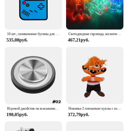
10 шт., силиконовые бусины для детского геймпада
Светодиодная гирлянда, космическое пространство, для вечеринок, космонавтов, ракет, Марса, космический корабль, гирлянда, галактика, солнечная система, вечеринка для мальчиков, товары для первого дня рождения
535,08руб.
467,21руб.
Игровой джойстик на всасывании Rocker 360D, металлическая кнопка, игровой контроллер для PUBG, для планшетов, Android, Iphone, высокое качество
Новинка 2 плюшевые куклы с изображением тревоги милая игрушка с радостью, страхом, гневом, грустью, Рейли, плюшевые игрушки-модели коллекционные игрушки подарок на день рождения
190,05руб.
372,79руб.