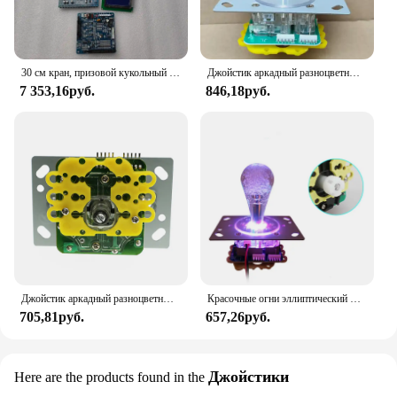
30 см кран, призовой кукольный автомат, комплект для самостоятельной продажи, игровая настольная козловая система, источник питания, светодиодный джойстик, многофункциональный приемник монет
Джойстик аркадный разноцветный яркий, 12 В
7 353,16руб.
846,18руб.
Джойстик аркадный разноцветный, 12 В, с подсветкой
Красочные огни эллиптический Кристалл Balltop Rocker аркадная игра Овальный джойстик игрушка коготь машина Joy Stick
705,81руб.
657,26руб.
Джойстики
Here are the products found in the