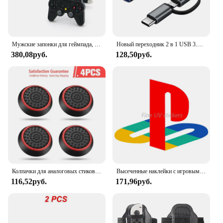
Мужские запонки для геймпада, качественные запонки из латуни черного цвета, модные запонки для джойстика, оптовая и розничная продажа
Новый переходник 2 в 1 USB 3.0 для USB Type-C
380,08руб.
128,50руб.
Колпачки для аналоговых стиков PS5, PS4, PS3, XBOX, 4/10 шт.
Высеченные наклейки с игровым логотипом, автономные наклейки для геймпада, наклейки для игровых автоматов, виниловые наклейки из ПВХ для игровой станции
116,52руб.
171,96руб.