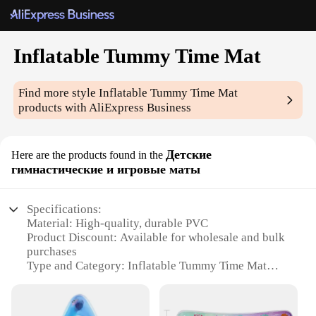
Inflatable Tummy Time Mat
Find more style
Inflatable Tummy Time Mat
products with AliExpress Business
Детские
Here are the products found in the
гимнастические и игровые маты
Specifications:
Material: High-quality, durable PVC
Product Discount: Available for wholesale and bulk
purchases
Type and Category: Inflatable Tummy Time Mat
Design and Style: Colorful, engaging patterns
Usage and Purpose: Promotes developmental
milestones for infants