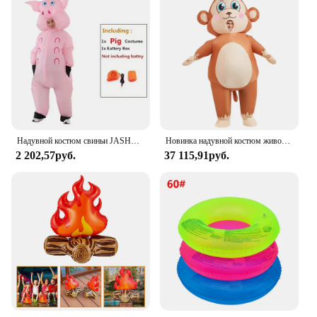
perfect for busy families. The mat's size and shape
are specifically designed to provide a comfortable
surface for tummy time, supporting your baby's
head and neck while they explore their
surroundings. With its wholesale and vendor
options, this mat is an ideal choice for retailers
looking to stock high-quality, engaging baby
products.
Надувной костюм свиньи JASHKE, Супергерой, костюмы на Хэллоуин для взрослых
Новинка надувной костюм животного обезьяны Аниме Косплей Пурим Рождество Хэллоуин Вечеринка костюм для взрослых
2 202,57руб.
37 115,91руб.