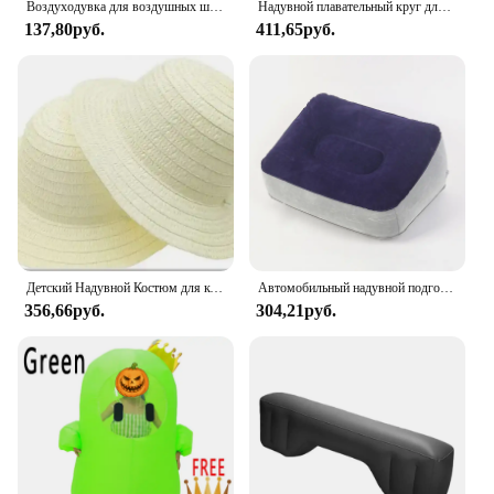
Воздуходувка для воздушных шаров, надувное пламя, модель, украшение для двора, реквизит, ПВХ, костер, кемпинг, вечеринка, ребенок, воздух для малышей, уличные игрушки, костра
Надувной плавательный круг для детей и взрослых, ФЛУОРЕСЦЕНТНОЕ спасательное кольцо, портативный плавательный надувной поплавок
137,80руб.
411,65руб.
Детский Надувной Костюм для косплея динозавров на день Хэллоуина
Автомобильный надувной подголовник для поясницы, воздушные матовые, высокоскоростной, для путешествий на дальнем расстоянии, подходит для детского подголовника для сна
356,66руб.
304,21руб.