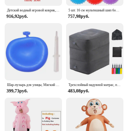
Детский водный игровой коврик, надувная подушка из ПВХ, для младенцев, животик, раннее обучение, развивающие игрушки, подарок
5 шт. 16 см мультяшный шип большой шар развивающий детский шар интерактивные игры игрушки детский надувной резиновый шар подарок на день рождения
916,92руб.
757,98руб.
Шар-пузырь для улицы, Мягкий шар-пузырь с наполнением воздухом и водой, детский надувной шар, игрушка, веселая вечерние, летние надувные детские подарки
Трехслойный надувной матрас, подушка для отдыха на ногах, автомобильный самолет на больших расстояниях, высокоскоростная тележка для детей, кровать для сна
399,73руб.
483,08руб.