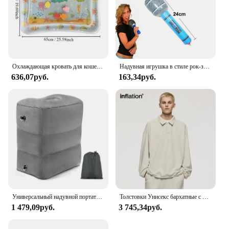
Охлаждающая кровать для кошек, летняя водная подушка для домашних животных, сенсорный водный игровой коврик для кошек, утолщенная надувная кровать для собак, подушка, аксессуары для домашних животных
Надувная игрушка в стиле рок-звезда, надувная гитара, саксофон, надувной микрофон, мобильный телефон для 80-х, 90-х, тематический декор для дня рождения
636,07руб.
163,34руб.
Универсальный надувной портативный планшетофон для сна, поезд, автобус, флокирующий материал, синий и серый цвета с сумкой
Толстовки Унисекс бархатные с воротником-поло, 365 г/м2
1 479,09руб.
3 745,34руб.