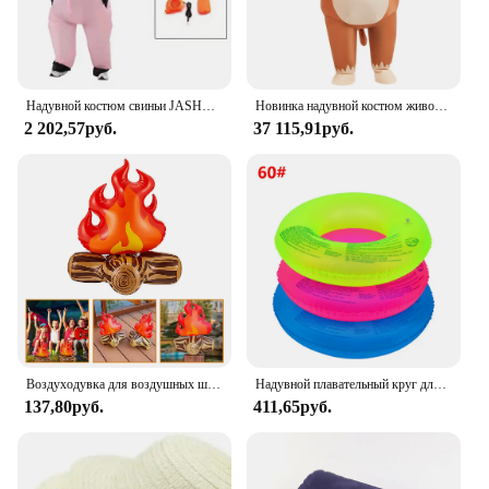
Надувной костюм свиньи JASHKE, Супергерой, костюмы на Хэллоуин для взрослых
Новинка надувной костюм животного обезьяны Аниме Косплей Пурим Рождество Хэллоуин Вечеринка костюм для взрослых
2 202,57руб.
37 115,91руб.
Воздуходувка для воздушных шаров, надувное пламя, модель, украшение для двора, реквизит, ПВХ, костер, кемпинг, вечеринка, ребенок, воздух для малышей, уличные игрушки, костра
Надувной плавательный круг для детей и взрослых, ФЛУОРЕСЦЕНТНОЕ спасательное кольцо, портативный плавательный надувной поплавок
137,80руб.
411,65руб.