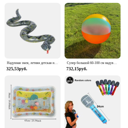
Надувная змея, летняя детская надувная игрушка для бассейна, Реалистичная игрушка Питон для праздвечерние НКИ, высококачественная и прочная
Супер большой 60-100 см надувной мяч из ПВХ для детей, воздушный пляжный мяч, бассейн, открытый гигантский рулонный мяч, игрушка, спортивная водная игра
325,53руб.
732,15руб.