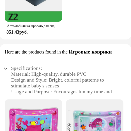
Автомобильная кровать для сна, портативные надувные матрасы, надувной стул, матрас для заполнения пространства на заднем сиденье, автомобильные гаджеты, Новинка
851,43руб.
Игровые коврики
Here are the products found in the
Specifications:
Material: High-quality, durable PVC
Design and Style: Bright, colorful patterns to
stimulate baby's senses
Usage and Purpose: Encourages tummy time and
motor skill development
Typical Adaptive Scenario: Perfect for home or
daycare settings
Shape or Size: Compact and portable, ideal for on-
the-go activities
Performance and Property: Easy to inflate and