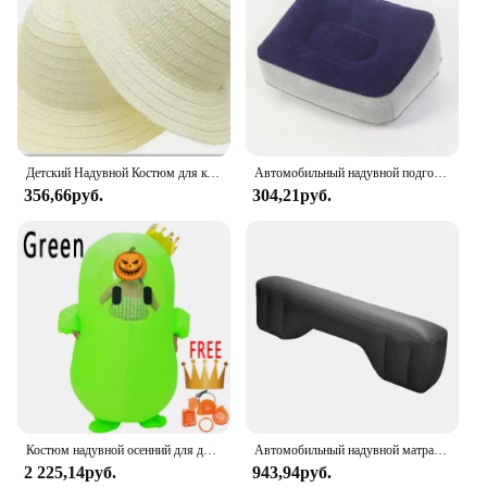
Детский Надувной Костюм для косплея динозавров на день Хэллоуина
Автомобильный надувной подголовник для поясницы, воздушные матовые, высокоскоростной, для путешествий на дальнем расстоянии, подходит для детского подголовника для сна
356,66руб.
304,21руб.
Костюм надувной осенний для девочек, женщин, мужчин, детей и взрослых
Автомобильный надувной матрас для путешествий, аксессуары для заднего сиденья автомобиля, коврик для зазора стопы, черная подкладка для зазора пирса
2 225,14руб.
943,94руб.