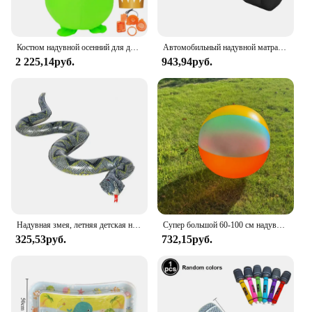
Костюм надувной осенний для девочек, женщин, мужчин, детей и взрослых
Автомобильный надувной матрас для путешествий, аксессуары для заднего сиденья автомобиля, коврик для зазора стопы, черная подкладка для зазора пирса
2 225,14руб.
943,94руб.
Надувная змея, летняя детская надувная игрушка для бассейна, Реалистичная игрушка Питон для праздвечерние НКИ, высококачественная и прочная
Супер большой 60-100 см надувной мяч из ПВХ для детей, воздушный пляжный мяч, бассейн, открытый гигантский рулонный мяч, игрушка, спортивная водная игра
325,53руб.
732,15руб.