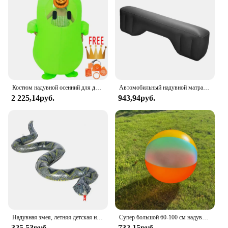
Костюм надувной осенний для девочек, женщин, мужчин, детей и взрослых
Автомобильный надувной матрас для путешествий, аксессуары для заднего сиденья автомобиля, коврик для зазора стопы, черная подкладка для зазора пирса
2 225,14руб.
943,94руб.
Надувная змея, летняя детская надувная игрушка для бассейна, Реалистичная игрушка Питон для праздвечерние НКИ, высококачественная и прочная
Супер большой 60-100 см надувной мяч из ПВХ для детей, воздушный пляжный мяч, бассейн, открытый гигантский рулонный мяч, игрушка, спортивная водная игра
325,53руб.
732,15руб.