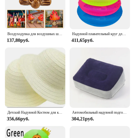
making it a reliable and long-lasting addition to
your baby's playtime routine.
Воздуходувка для воздушных шаров, надувное пламя, модель, украшение для двора, реквизит, ПВХ, костер, кемпинг, вечеринка, ребенок, воздух для малышей, уличные игрушки, костра
Надувной плавательный круг для детей и взрослых, ФЛУОРЕСЦЕНТНОЕ спасательное кольцо, портативный плавательный надувной поплавок
137,80руб.
411,65руб.
Детский Надувной Костюм для косплея динозавров на день Хэллоуина
Автомобильный надувной подголовник для поясницы, воздушные матовые, высокоскоростной, для путешествий на дальнем расстоянии, подходит для детского подголовника для сна
356,66руб.
304,21руб.