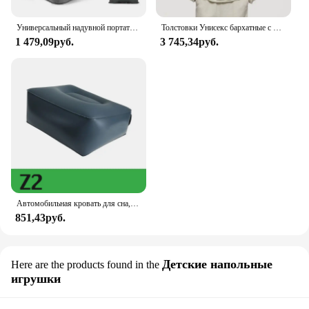
Универсальный надувной портативный планшетофон для сна, поезд, автобус, флокирующий материал, синий и серый цвета с сумкой
Толстовки Унисекс бархатные с воротником-поло, 365 г/м2
1 479,09руб.
3 745,34руб.
Автомобильная кровать для сна, портативные надувные матрасы, надувной стул, матрас для заполнения пространства на заднем сиденье, автомобильные гаджеты, Новинка
851,43руб.
Детские напольные
Here are the products found in the
игрушки