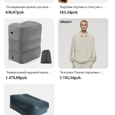
Охлаждающая кровать для кошек, летняя водная подушка для домашних животных, сенсорный водный игровой коврик для кошек, утолщенная надувная кровать для собак, подушка, аксессуары для домашних животных
Надувная игрушка в стиле рок-звезда, надувная гитара, саксофон, надувной микрофон, мобильный телефон для 80-х, 90-х, тематический декор для дня рождения
636,07руб.
163,34руб.
Универсальный надувной портативный планшетофон для сна, поезд, автобус, флокирующий материал, синий и серый цвета с сумкой
Толстовки Унисекс бархатные с воротником-поло, 365 г/м2
1 479,09руб.
3 745,34руб.