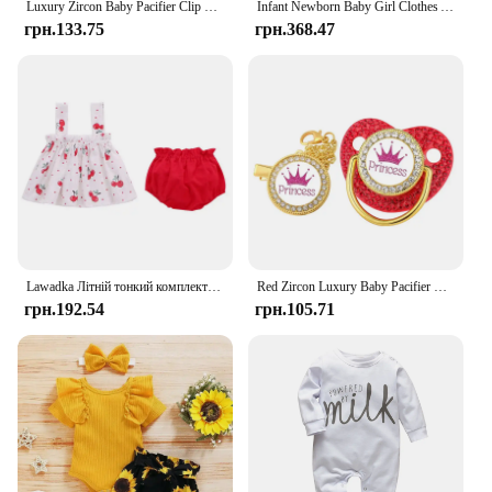
Luxury Zircon Baby Pacifier Clip Pink Letter Newborn Personalized Pacifiers Holder Bling Silicone Infant Teether Nipple BPA Free
Infant Newborn Baby Girl Clothes Autumn 2023 3PCS Sets Leopard Letter Hooded Sweatshirt Pants Outfit Baby Tracksuit Set Spring
грн.133.75
грн.368.47
Lawadka Літній тонкий комплект одягу для новонароджених для дівчаток Міні-сукня з принтом і поліпропіленові шорти Комплект з 2 предметів Одяг для немовлят 2024
Red Zircon Luxury Baby Pacifier Clip 26 Letters Newborn Personalized Pacifiers Holder Silicone Infant Teether Nipple Bpa Free
грн.192.54
грн.105.71