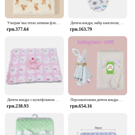
Ультрам’яка тепла затишна флісова ковдра для малюків, пухнаста ковдра для ліжечка або новонароджених, мила тепла дитяча ковдра
Дитяча ковдра, набір капелюхів, бавовняне сповивання для новонароджених із принтом із мультфільмом, регульоване сповивання для немовлят, всесезонні 0-6 місяців
грн.377.64
грн.163.79
Дитяча ковдра з мультфільмом Милий слоник Товари для новонароджених Слоненя Ковдра з кондиціонером Кораловий оксамит Подушка Ковдра подвійного використання
Персоналізована дитяча ковдра Коляска для новонароджених Ляльки для сну Ковдра на замовлення з ім’ям М’яка плюшева пустушка Appease Покривало для рушника Подарунок
грн.238.93
грн.654.16