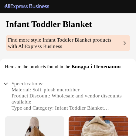
Infant Toddler Blanket
Find more style
Infant Toddler Blanket
products
with AliExpress Business
Ковдра і Пеленання
Here are the products found in the
Specifications:
Material: Soft, plush microfiber
Product Discount: Wholesale and vendor discounts
available
Type and Category: Infant Toddler Blanket
Design and Style: Solid color with a cozy, plush
texture
Usage and Purpose: Ideal for swaddling, cuddling,
and comforting infants and toddlers