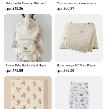
Baby Stroller Receiving Blankets for Newborns Infant Toddler Boys Muslin Swaddle Blanket Soft Warm Thermal Fleece Blanket Covers
Ультрам’яка тепла затишна флісова ковдра для малюків, пухнаста ковдра для ліжечка або новонароджених, мила тепла дитяча ковдра
грн.249.26
грн.360.87
Flannel Baby Blanket Coral Fleece Stroller Cover Cute Bear Winter Windproof Kids Blankets Infant Nap Warm Quilt Swaddle Wrap
Дитячі ковдри 90*70 см В'язані новонароджені діти хлопчики дівчатка надм'який бавовняний мусліновий сповивач речі дитяче ковдра простирадло
грн.475.90
грн.389.50