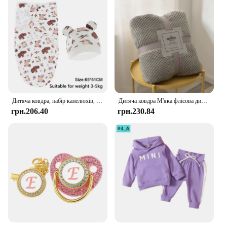
Дитяча ковдра, набір капелюхів, бавовняне сповивання для новонароджених із принтом із мультфільмом, регульоване сповивання для немовлят, всесезонні 0-6 місяців
Дитяча ковдра М'яка флісова дитяча товста ковдра Постільна білизна Ковдра для сповивання Тепла коляска для сну для новонароджених Термоподарунок для дитячої кімнати
грн.206.40
грн.230.84