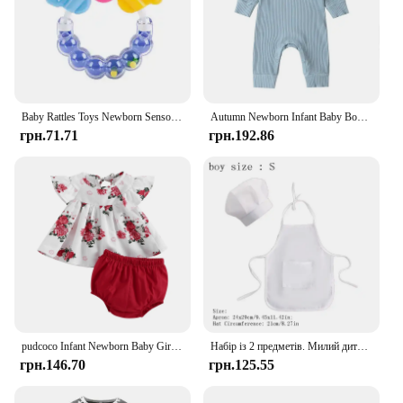
Baby Rattles Toys Newborn Sensory Teether Baby Development Games Educational Infant Toys For Babies Baby Toys 0 6 12 Months
Autumn Newborn Infant Baby Boys Girls Romper Playsuit Overalls Cotton Long Sleeve Baby Jumpsuit Newborn Clothes
грн.71.71
грн.192.86
pudcoco Infant Newborn Baby Girls Summer Outfit 2Pcs Sets Short Sleeve O Neck Floral Tops + Solid Color PP Shorts 0-2T
Набір із 2 предметів. Милий дитячий фартух шеф-кухаря та капелюшок. Дитячий білий костюм кухаря. Реквізит для фотографій. Фартух для новонароджених.
грн.146.70
грн.125.55