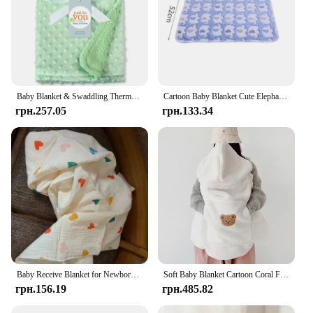
Baby Blanket & Swaddling Thermal Soft Fleece Blanket Winter Solid Bedding Set Cotton Quilt Infant Bedding Swaddle Newborn
Cartoon Baby Blanket Cute Elephant Baby Products Newborn Elephant Air Conditioning Quilt Infant Bedding Swaddle Wrap Blanket
грн.257.05
грн.133.34
Baby Receive Blanket for Newborn Cotton Muslin Cover Swaddle Blanket Bedding Infant Bath Towel Baby Items Mother Kids Stuff 80cm
Soft Baby Blanket Cartoon Coral Fleece Embroidered Bear Rabbit Warm Comforter Baby Stroller Blanket Infant Cloak Nap Cover
грн.156.19
грн.485.82