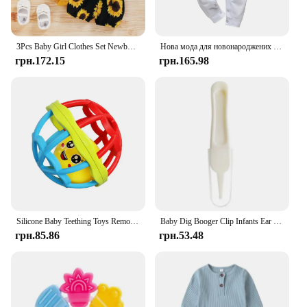
3Pcs Baby Girl Clothes Set Newborn Kids Clothing Childern Toddler Girl Clothes Bebe Girl Outfits Infant New Born Clothes
Нова мода для новонароджених малюків, немовлят, хлопчиків, повзунки, одяг, друковані літери, комбінезон з довгими рукавами, комбінезон, одяг
грн.172.15
грн.165.98
Silicone Baby Teething Toys Remote Control Chew Teether for Babies Baby Toys 0 12 Months Newborn Infant Sensory Development Toys
Baby Dig Booger Clip Infants Ear Nose Navel Clean Tools Kids Safety Tweezers Cleaning Forceps Toddler Nasal Cavity Care Supplies
грн.85.86
грн.53.48