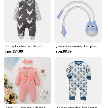
Kukitty Cute Newborn Baby Girl Romper Clothes Spring Autumn Long Sleeve Deer Print Infant Girl One Piece Jumpsuit Clothing
Дитячий назальний аспіратор Тип всмоктування рота Засіб для поглинання носа для немовлят Антирефлюксний силікон Booger всмоктувальна трубка
грн.157.89
грн.88.89
Baby Girl Clothes 0 to 3 Months Long-sleeve New Born Costume for Babies Infant Clothes Romper Toddler Clothing with Headban
Newborn infant Baby Boy Romper Playsuit Clothes 2024 New Printed Thin Cotton Long Sleeve Toddler Baby Boys Jumpsuit Onesie