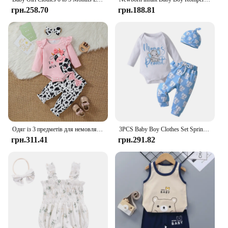
грн.258.70
грн.188.81
Одяг із 3 предметів для немовлят, новонароджених, дівчаток, милий мультфільм, весняно-осінній комплект одягу, оборки, боді з довгими рукавами + штани + пов’язка на голову
3PCS Baby Boy Clothes Set Spring Autumn Printed Long Sleeve O-neck Romper + infant Pants + Cap Casual Newborn Outfit
грн.311.41
грн.291.82