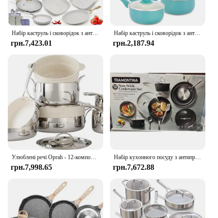
Набір каструль і сковорідок з антипригарним покриттям - набори кухонного посуду, сумісні з індукцією + набори форм для випічки, без PFOA, (23 шт - кремовий)
Набір каструль і сковорідок з антипригарним покриттям, 11 наборів кухонного посуду, індукційний посуд, керамічний антипригарний набір для приготування їжі, ручка Stay Cool
грн.7,423.01
грн.2,187.94
Улюблені речі Oprah - 12-компонентні каструлі та сковорідки з нержавіючої сталі, набір посуду з антипригарним покриттям, нетоксичним керамічним інтер’єром
Набір кухонного посуду з антипригарним керамічним покриттям Кришки із загартованого скла, безпечний для духовки, індукційний набір із 12 предметів із посудом
грн.7,998.65
грн.7,672.88