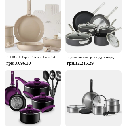
CAROTE 15pcs Pots and Pans Set, Ceramic Cookware Set Detachable Handle, Induction Nonstick Kitchen Cookware Sets with
Кулінарний набір посуду з твердим анодованим антипригарним покриттям, 10 предметів, можна мити в посудомийній машині, можна використовувати в духовці, працює на всіх варильних панелях, включаючи індукцію
грн.3,096.30
грн.12,215.29