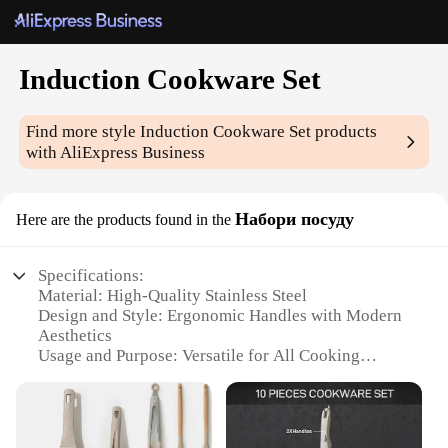
Induction Cookware Set
Find more style
Induction Cookware Set
products
with AliExpress Business
Набори посуду
Here are the products found in the
Specifications:
Material: High-Quality Stainless Steel
Design and Style: Ergonomic Handles with Modern
Aesthetics
Usage and Purpose: Versatile for All Cooking
Surfaces, Including Induction
Performance and Property: Heat-Resistant and Even
Heat Distribution
Shape or Size or Weight or Quantity: