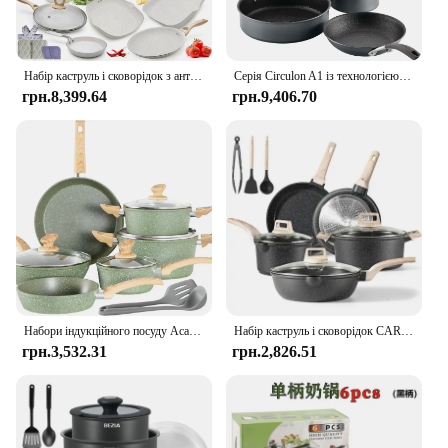
Набір каструль і сковорідок з антипригарним покриттям - набори кухонного посуду, сумісні з індукцією + набори форм для випічки, без PFOA, (23 шт - кремовий)
Серія Circulon A1 із технологією ScratchDefense, антипригарним набором індукційного посуду/каструль і сковорідок, 9 предметів, графіт
грн.8,399.64
грн.9,406.70
Набори індукційного посуду Academy - набір зелених сковорідок із 12 предметів, набір каструль і сковорідок з антипригарним покриттям для граніту
Набір каструль і сковорідок CAROTE з антипригарним покриттям, 11 шт. Набори посуду з антипригарним покриттям (граніт, індукційний посуд), каструля, великі каструлі
грн.3,532.31
грн.2,826.51