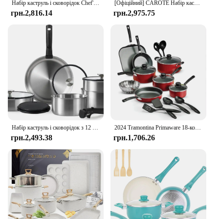
Набір каструль і сковорідок Chef's Star Набори кухонного посуду Антипригарний алюміній Основи для приготування їжі 11 предметів Фіолетовий
[Офіційний] CAROTE Набір каструль і сковорідок з 12 предметів, набір кухонного посуду з нержавіючої сталі, знімна ручка, набори індукційного посуду
грн.2,816.14
грн.2,975.75
Набір каструль і сковорідок з 12 предметів, набір глянцевого посуду з нержавіючої сталі, набори індукційного кухонного посуду зі знімною ручкою, RV C
2024 Tramontina Primaware 18-компонентний набір посуду з антипригарним покриттям, червоний, новий
грн.2,493.38
грн.1,706.26