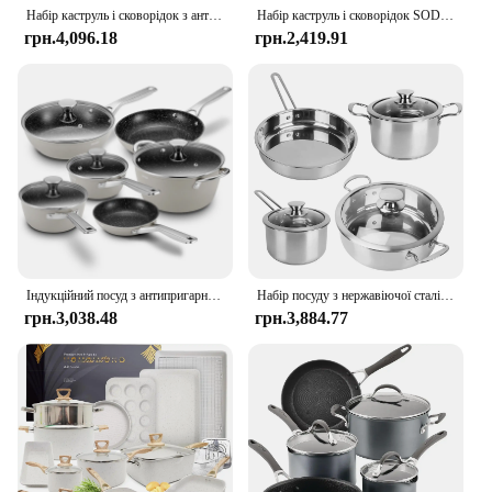
cooking experience.
Набір каструль і сковорідок з антипригарним покриттям - 12-компонентні індукційні набори кухонного посуду, набір сковорідок з синім гранітом 22 x 13 x 9 дюймів
Набір каструль і сковорідок SODAY, 12 предметів, антипригарні набори кухонного посуду, індукційний посуд, антипригарний гранітний набір для приготування їжі
грн.4,096.18
грн.2,419.91
Індукційний посуд з антипригарним покриттям, 10 предметів, набір каструль і сковорідок BEZIA для індукційної варильної поверхні, сумісний зі всіма плити
Набір посуду з нержавіючої сталі. Швидко вирівнюваний нагрів індукційних каструль. Набір сковорідок. Можна мити в посудомийній машині з каструлею 2,7 л. Сковорода 9,17 дюйма.
грн.3,038.48
грн.3,884.77