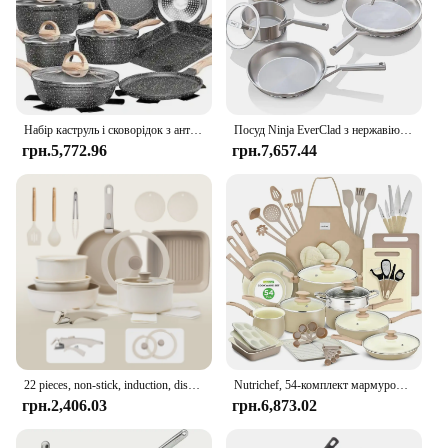
Набір каструль і сковорідок з антипригарним покриттям, 23 шт., набір для приготування їжі з сірим гранітовим каменем, сковорідками, сковородою та сковородою для крепу
Посуд Ninja EverClad з нержавіючої сталі, набір каструль і сковорідок із 12 предметів, усі плити та індукційні, безпечна для духовки до 600 ° F, PFAS Free, Tri-Ply
грн.5,772.96
грн.7,657.44
22 pieces, non-stick, induction, dishwasher and oven safe, khaki. Great gift for Christmas and Halloween.KIKCOIN.
Nutrichef, 54-комплект мармурового антипригарного посуду та набору посуду для випічки. Професійна колекція домашньої кухні з різнокольоровими каструлями.
грн.2,406.03
грн.6,873.02