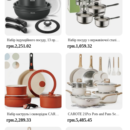
Набір індукційного посуду, 13 предметів, антипригарний набір каструль і сковорідок зі знімними ручками, для всіх плиток, дизайн, який можна штабелювати для автофургону
Набір посуду з нержавіючої сталі 6PCS індукційна плита конфорка загальна специфікація 16-18-20 CM
грн.2,251.02
грн.1,059.32
Набір каструль і сковорідок CAROTE, 11 предметів, антипригарний набір посуду, знімна ручка, індукційні набори кухонного посуду з антипригарним покриттям
CAROTE 21Pcs Pots and Pans Set, Nonstick Cookware Sets, White Granite Induction Cookware Non Stick Cooking Set w/Frying Pans
грн.2,289.33
грн.5,485.45