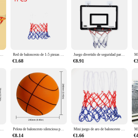
o de baloncesto para interiores, marco de borde de baloncesto sin perforación, montado en la pared, tablero de fibra ajustable de alta densidad
Red de baloncesto de 1-5 piezas para niños, aro de baloncesto tricolor para todo tipo de clima, Mini aro de baloncesto
Juego divertido de seguridad para niños, Mini aro de baloncesto para ejercicio en casa, marco de pared, soporte, cesta de elevación, tablero colgante
€1.68
€8.91
€
Mini aro de baloncesto para interiores para niños y adultos, 40X20 cm, plástico, juegos familiares, juguete para el hogar y la Oficina, puerta o pared
Pelota de baloncesto silenciosa para niños y adultos, pelota de espuma suave para deportes en el hogar, interior, no.5/7, 24cm
Mini juego de aro de baloncesto con 1 Bola y 1 bomba inflable para niños, deportes de interior, tablero trasero, juguete de juego divertido
€8.14
€1.66
€