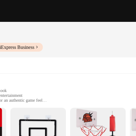
iExpress Business
look
entertainment
r an authentic game feel
ounting hardware