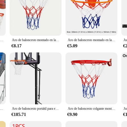
Mini aro de baloncesto ajustable para interiores montado en la pared con bola | Tablero trasero resistente a roturas de 24" con Breakawa de grado profesional
Aro de baloncesto montado en la pared para interiores/exteriores con red: equipo deportivo duradero y versátil
Aro de baloncesto montado en la pared para niños, juguete de baloncesto para el hogar, juego de Mini aro de baloncesto para niños, juegos al aire libre
€8.17
€5.09
€
de de baloncesto plegable de doble disparo, juego de aro de baloncesto con puntuación electrónica, 8 modos de juego, 4 pelotas, Elec interior y exterior
Aro de baloncesto portátil para exteriores, sistema de portería de aro de baloncesto ajustable en altura de 4,8-10 pies con tablero de impacto de 44-48 pulgadas
Aro de baloncesto colgante montado en la pared, Red de llanta deportiva, baloncesto interior y exterior, Red de cesta colgante de pared, 32cm
€185.71
€9.90
€