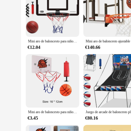
Mini aro de baloncesto para niños y adultos, aro de baloncesto pequeño para interiores para puerta montada en la pared y juego deportivo con pelota de tiro en habitación
€12.04
€140.66
Mini aro de baloncesto para niños, canasta de baloncesto de interior, pelota suave, 1 Bola, bomba inflable, juego divertido, juguete de baloncesto para niños
Juego de arca
€3.45
€80.16