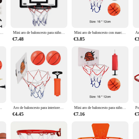
ketball enthusiasts looking to hone their skills in the comfort of their own hom
reliability. The sleek, modern design not only looks professional but also adds 
erfect for all ages and skill levels, making it a versatile addition to any indoor s
t's also about convenience. The set comes complete with a backboard, rim, and 
ido de seguridad para niños, Mini aro de baloncesto para ejercicio en casa, marco de pared, soporte, cesta de elevación, tablero colgante
Mini aro de baloncesto para niños y adultos, aro de baloncesto pequeño para interior, para puerta, montado en la pared, para habitación, juego deportivo
Mini aro de baloncesto con marcador electrónico para niños, bola deportiva, tablero trasero para exteriores, interior, accesorio de ejercicio, juguetes de juego divertidos
sturdy construction allows for easy installation on walls, doors, or any other su
who value flexibility in their sports equipment.
€7.48
€3.85
€
imal performance, with a smooth, consistent rebound that mimics the feel of a
 play experience. The high-quality materials used in the construction of this ho
s. With its focus on safety and performance, this basketball hoop is an excellent
AS DE VENTILADOR deportivo para puerta, habitación, Mini aro de baloncesto con 1 Bola de juguete
Aro de baloncesto para interiores, PLACAS TRASERAS DE VENTILADOR deportivo para niños y niñas, Mini aro de baloncesto con ventosa para puerta de habitación, juguete de 2 bolas
Mini aro de baloncesto para niños con marcador electrónico, tablero trasero deportivo, accesorio de excerssión para interiores y exteriores, juguetes de juego divertidos
€4.45
€7.16
€