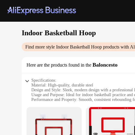
Indoor Basketball Hoop
Find more style
Indoor Basketball Hoop
products with Al
Baloncesto
Here are the products found in the
Specifications:
Material: High-quality, durable steel
Design and Style: Sleek, modern design with a professional 
Usage and Purpose: Ideal for indoor basketball practice and 
Performance and Property: Smooth, consistent rebounding fo
Parts and Accessories: Comes with a backboard, rim, and m
Applicable People: Suitable for all ages and skill levels
Features:
|Wholesale|Vendors|
**Enhanced Play Experience**