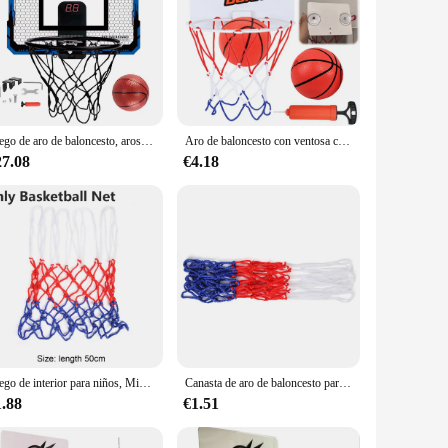
Juego de aro de baloncesto, aros de baloncesto para puerta, sala de juguetes deportiva, aro de baloncesto con marcador electrónico, regalos para niños y adolescentes
Aro de baloncesto con ventosa con 2 bolas, aro de baloncesto interior, aro de baloncesto montado en la pared para niños y niñas
27.08
€4.18
Juego de interior para niños, Mini aro de baloncesto para ejercicio en casa, marco de pared, cesta colgante con 1 Bola, 1 bomba inflable
Canasta de aro de baloncesto para deportes al aire libre, Red de llanta de baloncesto estándar, malla de red de baloncesto, entretenimiento deportivo tricolor para todo tipo de clima
1.88
€1.51