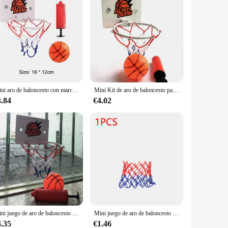
Mini aro de baloncesto con marcador electrónico para niños, bola deportiva, tablero trasero para exteriores, interior, accesorio de ejercicio, juguetes de juego divertidos
Mini Kit de aro de baloncesto para interiores, tablero de baloncesto de plástico, canasta deportiva para el hogar, aros de bola para niños, juego divertido, juguetes de baño
3.84
€4.02
Mini juego de aro de baloncesto con pelota y bomba inflable, aro de baloncesto portátil, juego interior y exterior para niños
Mini juego de aro de baloncesto tricolor estándar con 1 Bola y 1 bomba inflable para niños, jóvenes, adultos, juego divertido para interiores y exteriores
4.35
€1.46