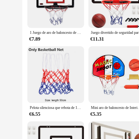
The Indoor Basketball Hoop Baloncesto is a must-have for bas
withstand the rigors of intense play, ensuring longevity and 
seasoned player or just starting out, this basketball hoop is p
**Versatile and Easy to Install**
This indoor basketball hoop is not just about performance; i
1 Juego de aro de baloncesto de interior para niños, juego divertido de seguridad, aro de baloncesto para ejercicio en casa
Juego divert
up and enjoy right out of the box. The hoop's lightweight yet 
moved around as needed, making it an ideal choice for those 
€7.89
€11.31
**Performance and Safety**
The Indoor Basketball Hoop Baloncesto is engineered for opt
impact of hard dunks and shots, ensuring a safe and enjoyable
choice for both casual play and more intense training session
improve their skills in a controlled environment.
Pelota silenciosa que rebota de 18/21/24cm, baloncesto silencioso para interiores con aro, Mini baloncesto ligero de alta resistencia, regalos para niños
Mini aro de baloncesto de Interior para niños y niñas, PLACAS TRASER
€6.55
€5.35