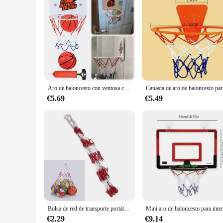
Aro de baloncesto con ventosa con 2 bolas, aro de baloncesto para interiores, práctica de baloncesto para niños y niñas
Canasta de ar
€5.69
€5.49
Bolsa de red de transporte portátil para exteriores, bolsa de red de malla de aro de baloncesto, fútbol, hilo de nailon estándar duradero, bolsa de almacenamiento
€2.29
€9.14