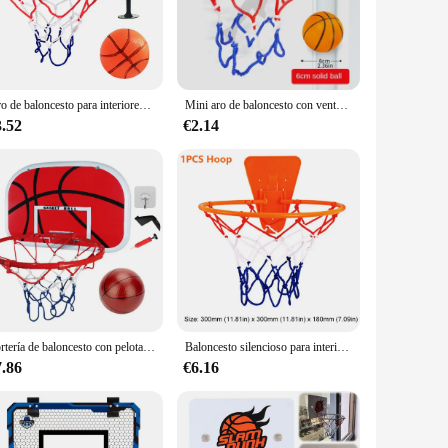
e. Designed with a robust steel frame, this hoop is built to
a touch of sophistication to any room. Whether you're a
pace.
all the necessary mounting hardware, making it easy to set
Aro de baloncesto para interiores, tablero posterior de ventilador deportivo para niños, niñas, puerta, habitación, ventosa, aro de baloncesto, Mini baloncesto silencioso
Mini aro de baloncesto con ventosa para niños, canasta colgante de pared para deportes en casa, juego divertido, Kit de aros de bola de ejercicio
itable surface. The set's portability also means that it can be
3.52
€2.14
 professional game. The rim is designed to withstand the
op guarantee durability and safety, making it a reliable
 choice for basketball enthusiasts looking to practice and
Portería de baloncesto con pelota y bomba, Mini aro de baloncesto ajustable, juego interior y exterior para niños
Baloncesto silencioso para interiores con aro, baloncesto silencioso de alta resistencia, pelable, silencioso, que rebota, para deportes, 18/21/24CM
7.86
€6.16