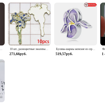
рьги-крючки с цветком ириса для женщин, элегантные серебряные серьги с лепестками, темпераментные серьги, свадебные украшения, подарки
10 шт., разноцветные эмалевые Подвески в виде растений
Бусины-шармы женские из серебра 100% пробы с фиолетовыми цветами радужной оболочки
271,66руб.
519,57руб.
1