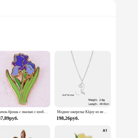
r tray set is an essential addition to any household with a
 Its robust plastic construction guarantees durability,
hich means less time spent on maintenance and more time
ngle tray or a set, the IRIS USA Cat Litter Tray is available
Значок-брошь с эмалью с изображением синего цветка радужной оболочки
Модное ожерелье Kkjoy из нержавеющей стали с розовой радужкой, женское ожерелье с цветком месяца, ювелирные изделия для подружки невесты, подарки на день рождения
47,89руб.
198,26руб.
, allowing you to have a fresh one ready at all times. This
them easy to move around and adaptable to different spaces in
and vendors alike.