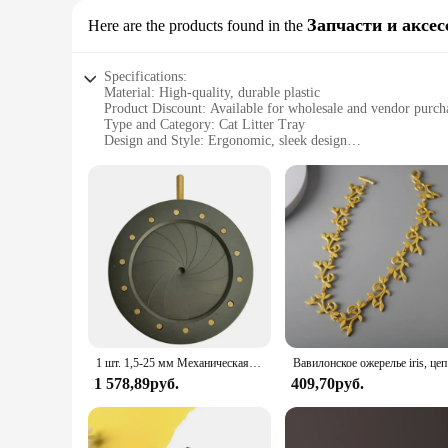
Запчасти и аксе
Here are the products found in the
Specifications:
Material: High-quality, durable plastic
Product Discount: Available for wholesale and vendor purch
Type and Category: Cat Litter Tray
Design and Style: Ergonomic, sleek design
Usage and Purpose: Efficient litter management for cats
Performance and Property: Easy to clean, odor-resistant
Parts and Accessories: Comes with a set of litter trays
Features:
**Optimized Litter Management**
The IRIS USA Cat Litter Tray is a testament to practicality a
feline companion. The sleek, ergonomic design not only looks s
making it a reliable choice for daily use.
**Effortless Maintenance**
Cleaning up after your cat has never been easier with the IR
enjoying your pet's company. The trays are also odor-resista
1 шт. 1,5-25 мм Механическая оптическая Радужная Регулируемая фотодиафрагма микроскоп камера конденсаторные лазерные детали
Вавилонское 
for wholesale and vendor purchases, ensuring that you can sto
1 578,89руб.
409,70руб.
**Versatile and Adaptable**
The IRIS USA Cat Litter Tray is not just a litter tray; it's a 
means less time waiting for a clean tray and more time for yo
your home. Whether you're looking for a set for your home or