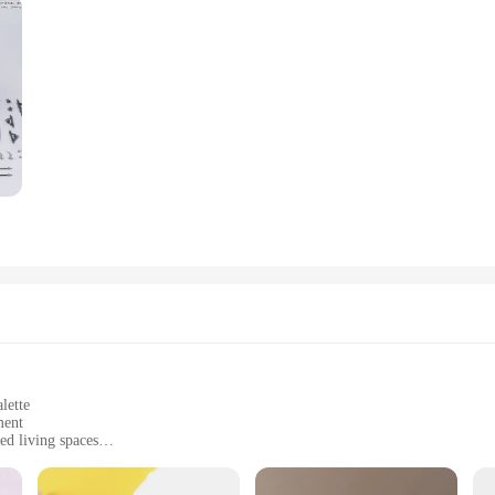
рка модели
lette
ment
ed living spaces
ht, easy to handle
o clean