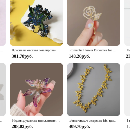
nd style. Its robust plastic construction ensures durability, making it a relia
te, blends seamlessly into any home decor, ensuring that your pet's litter area 
aces, where space is at a premium.
ts smooth surface that prevents litter from sticking. This feature not only saves
 the tray makes it effortless to move, ensuring that you can clean it without st
use, maintaining its integrity over time.
к-брошь с эмалью с изображением синего цветка радужной оболочки
Красивая жёсткая эмалированная булавка радужной расцветки, металлический значок, Цветочная Брошь для ювелирных изделий, аксессуар, подарки для нее, ему, оптовая продажа
Romantic Flower Brooches for Women Men Fashion Rose Peony Lily Iris Plant Pin Office Party Casual Accessory Jewelry Gift 2024
301,78руб.
148,26руб.
2
f equipment; it's a versatile addition to your pet care routine. It's designed to
ng for a litter tray for a single cat or for multiple pets, this product offers a
 but also a reliable choice for wholesale vendors and suppliers looking to offer
антические булавки с цветами и растениями, броши, ювелирные изделия, модные аксессуары, подарки для вечеринок 2024
Индивидуальные изысканные броши во французском стиле с цветком ириса для женщин, одежда, пальто, ювелирные аксессуары
Вавилонское ожерелье iris, цепочка с листьями и ключицами, модный подарок, аксессуары для девочек, подарок на день рождения, ювелирные аксессуары
208,02руб.
409,70руб.
1