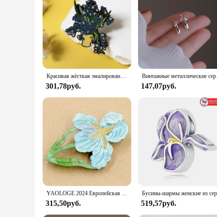
Красивая жёсткая эмалированная булавка радужной расцветки, металлический значок, Цветочная Брошь для ювелирных изделий, аксессуар, подарки для нее, ему, оптовая продажа
Винтажные металлические се
301,78руб.
147,07руб.
YAOLOGE 2024 Европейская и американская мода, новая брошь в виде Радужки, милые акриловые ювелирные изделия, брошь ручной работы с летними цветами
315,50руб.
519,57руб.