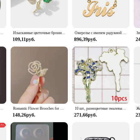
o ensures that cleaning is a breeze. The design of the tray is such that it can 
ire unit.
so about convenience. Available in multiple sizes, it caters to cats of all sizes, fr
r your cat's litter needs. Whether you're looking to replace an old litter tray 
ническая оптическая Радужная Регулируемая фотодиафрагма микроскоп камера конденсаторные лазерные детали
Изысканные цветочные броши для женщин и мужчин, модная роза, пион, лилия, ирис, булавка с растением, офисная вечеринка, повседневный аксессуар, ювелирное изделие, подарок 2024
Ожерелье с именем радужной оболочки для женщин, ювелирные изделия из нержавеющей стали с золотым покрытием, женское колье для матерей, подарок для девушки
109,11руб.
896,39руб.
2
 this cat litter tray set at wholesale prices, making it accessible to vendors an
ons to their customers. The set's adaptive nature ensures that it can be used in a
рьги-крючки с цветком ириса для женщин, элегантные серебряные серьги с лепестками, темпераментные серьги, свадебные украшения, подарки
Romantic Flower Brooches for Women Men Fashion Rose Peony Lily Iris Plant Pin Office Party Casual Accessory Jewelry Gift 2024
10 шт., разноцветные эмалевые Подвески в виде растений
148,26руб.
271,66руб.
2