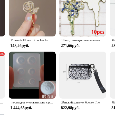
рьги-крючки с цветком ириса для женщин, элегантные серебряные серьги с лепестками, темпераментные серьги, свадебные украшения, подарки
Romantic Flower Brooches for Women Men Fashion Rose Peony Lily Iris Plant Pin Office Party Casual Accessory Jewelry Gift 2024
10 шт., разноцветные эмалевые Подвески в виде растений
148,26руб.
271,66руб.
2
Бусины-шармы женские из серебра 100% пробы с фиолетовыми цветами радужной оболочки
Форма для кукольных глаз с радужной оболочкой 5/6/7 мм, «сделай сам», аксессуары для кукол ручной работы, узоры с радужной оболочкой, пластиковые формы, форма с радужной оболочкой для кукольных глаз
Женский кошелек-брелок The Iris Wallet на молнии, водонепроницаемый нейлоновый кошелек для карт, чехол для карт на молнии с прозрачным окошком для удостоверения личности
1 444,65руб.
822,98руб.
3