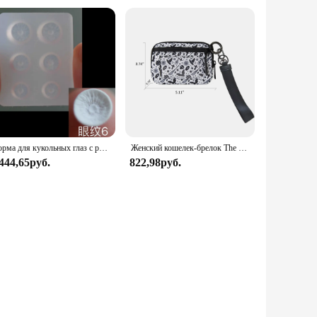
Форма для кукольных глаз с радужной оболочкой 5/6/7 мм, «сделай сам», аксессуары для кукол ручной работы, узоры с радужной оболочкой, пластиковые формы, форма с радужной оболочкой для кукольных глаз
Женский кошелек-брелок The Iris Wallet на молнии, водонепроницаемый нейлоновый кошелек для карт, чехол для карт на молнии с прозрачным окошком для удостоверения личности
 444,65руб.
822,98руб.