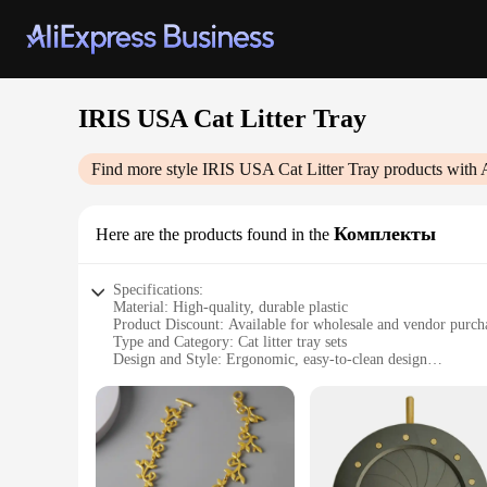
IRIS USA Cat Litter Tray
Find more style
IRIS USA Cat Litter Tray
products with 
Комплекты
Here are the products found in the
Specifications:
Material: High-quality, durable plastic
Product Discount: Available for wholesale and vendor purch
Type and Category: Cat litter tray sets
Design and Style: Ergonomic, easy-to-clean design
Usage and Purpose: Ideal for indoor cats
Typical Adaptive Scenario: Fits seamlessly into any home e
Shape or Size or Weight or Quantity: Multiple sizes availab
Features:
**Optimized for Ease of Use**
The IRIS USA Cat Litter Tray is a testament to thoughtful des