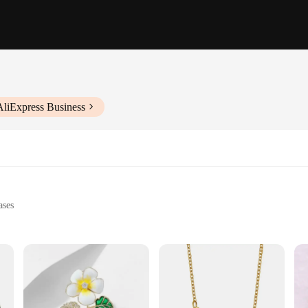
AliExpress Business
ases
nvironment
le to accommodate different cat needs
ign and practicality. The high-quality, durable plastic ensures that the tray c