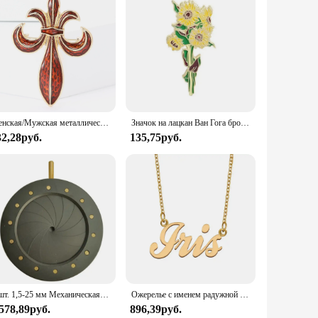
ble choice for cat owners who demand longevity and
remains aesthetically pleasing. The compact size of the tray
 time but also contributes to a cleaner and healthier
raining your back or arms. Moreover, the tray's resistance to
Женская/Мужская металлическая брошь в стиле ретро
Значок на лацкан Ван Гога брошь в виде подсолнуха радужной оболочки цветок шляпы металлические эмалированные Значки для одежды значки для рюкзака Подарки для женщин
32,28руб.
135,75руб.
 accommodate a variety of cat litters, allowing you to choose
 scalable solution that grows with your family. The IRIS USA
 high-quality products to their customers.
1 шт. 1,5-25 мм Механическая оптическая Радужная Регулируемая фотодиафрагма микроскоп камера конденсаторные лазерные детали
Ожерелье с именем радужной оболочки для женщин, ювелирные изделия из нержавеющей стали с золотым покрытием, женское колье для матерей, подарок для девушки
 578,89руб.
896,39руб.