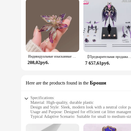
Индивидуальные изысканные броши во французском стиле с цветком ириса для женщин, одежда, пальто, ювелирные аксессуары
【Предварительная продажа】Earnestcore Craft Robot Build Rosado ECRS-02 Starflower Black Iris 1/10 Фигу
208,02руб.
7 657,61руб.
Броши
Here are the products found in the
Specifications:
Material: High-quality, durable plastic
Design and Style: Sleek, modern look with a neutral color pa
Usage and Purpose: Designed for efficient cat litter manage
Typical Adaptive Scenario: Suitable for small to medium-siz
Shape or Size or Weight or Quantity: Compact and lightweig
Performance and Property: Resistant to wear and tear, easy t