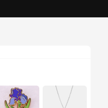
an withstand the rigors of daily use by your feline companion.