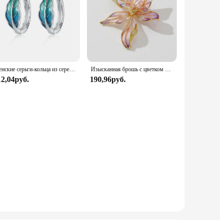
Женские серьги-кольца из серебра 925 пробы, с растениями
Изысканная брошь с цветком ириса для мужчин и женщин, романтические булавки с цветами и растениями, броши, ювелирные изделия, модные аксессуары, подарки для вечеринок 2024
12,04руб.
190,96руб.