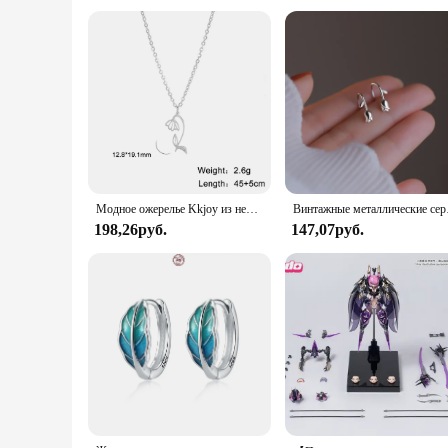
Модное ожерелье Kkjoy из нержавеющей стали с розовой радужкой, женское ожерелье с цветком месяца, ювелирные изделия для подружки невесты, подарки на день рождения
Винтажные металлические се
198,26руб.
147,07руб.