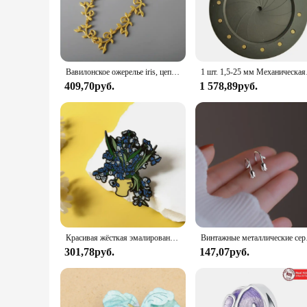
The ergonomic shape is not only aesthetically pleasing but als
thorough cleaning without the hassle of disassembling the ent
**Versatile and Convenient**
This cat litter tray set is not just about functionality; it's al
all the necessary components, making it a complete solution fo
Вавилонское ожерелье iris, цепочка с листьями и ключицами, модный подарок, аксессуары для девочек, подарок на день рождения, ювелирные аксессуары
1 шт. 1,5-25 мм Меха
USA Cat Litter Tray is an excellent choice.
409,70руб.
1 578,89руб.
**Adaptive and Accessible**
Understanding the diverse needs of pet owners, IRIS USA offers
clinics, and shelters looking to provide quality litter soluti
making it a versatile addition to any pet care product line.
Красивая жёсткая эмалированная булавка радужной расцветки, металлический значок, Цветочная Брошь для ювелирных изделий, аксессуар, подарки для нее, ему, оптовая продажа
Винтажные металлические се
301,78руб.
147,07руб.