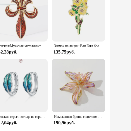
Женская/Мужская металлическая брошь в стиле ретро
Значок на лацкан Ван Гога брошь в виде подсолнуха радужной оболочки цветок шляпы металлические эмалированные Значки для одежды значки для рюкзака Подарки для женщин
32,28руб.
135,75руб.
Женские серьги-кольца из серебра 925 пробы, с растениями
Изысканная брошь с цветком ириса для мужчин и женщин, романтические булавки с цветами и растениями, броши, ювелирные изделия, модные аксессуары, подарки для вечеринок 2024
12,04руб.
190,96руб.