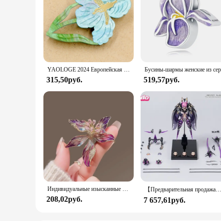
YAOLOGE 2024 Европейская и американская мода, новая брошь в виде Радужки, милые акриловые ювелирные изделия, брошь ручной работы с летними цветами
315,50руб.
519,57руб.
Индивидуальные изысканные броши во французском стиле с цветком ириса для женщин, одежда, пальто, ювелирные аксессуары
【Предварительная продажа】Earnestcore Craft Robot Build Rosado ECRS-02 Starflower Black Iris 1/10 Фигу
208,02руб.
7 657,61руб.