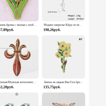
be easily separated into individual components, allowing for a
om the smallest kitten to the largest adult cat. The set includes
or setting up a new space for your feline friend, the IRIS
Значок-брошь с эмалью с изображением синего цветка радужной оболочки
Модное ожерелье Kkjoy из нержавеющей стали с розовой радужкой, женское ожерелье с цветком месяца, ювелирные изделия для подружки невесты, подарки на день рождения
47,89руб.
198,26руб.
d suppliers. The set is perfect for pet stores, veterinary
 variety of scenarios, from homes to commercial settings,
Женская/Мужская металлическая брошь в стиле ретро
Значок на лацкан Ван Гога брошь в виде подсолнуха радужной оболочки цветок шляпы металлические эмалированные Значки для одежды значки для рюкзака Подарки для женщин
32,28руб.
135,75руб.