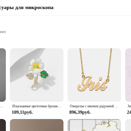
ссуары для микроскопа
ases
nd convenience for cat owners. Designed with a focus on functionality, this litte
tylish but also ensures that the litter tray fits seamlessly into any home decor.
IS USA Cat Litter Tray. The litter trays are engineered to be easy to clean, w
nt, keeping your home smelling fresh and clean. Whether you're looking for a si
ожерелье iris, цепочка с листьями и ключицами, модный подарок, аксессуары для девочек, подарок на день рождения, ювелирные аксессуары
Изысканные цветочные броши для женщин и мужчин, модная роза, пион, лилия, ирис, булавка с растением, офисная вечеринка, повседневный аксессуар, ювелирное изделие, подарок 2024
Ожерелье с именем радужной оболочки для женщин, ювелирные изделия из нержавеющей стали с золотым покрытием, женское колье для матерей, подарок для девушки
ck up on this essential cat accessory at a competitive price.
109,11руб.
896,39руб.
2
versatile solution for all your cat's litter needs. The set includes multiple trays
ur cat to enjoy their litter. The trays are designed to be lightweight, making 
 for resale, the IRIS USA Cat Litter Tray is the perfect choice for cat lovers 