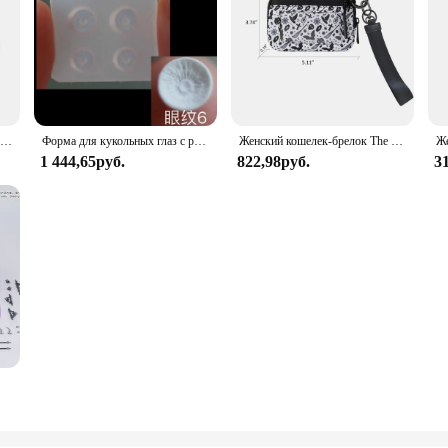
Бусины-шармы женские из серебра 100% пробы с фиолетовыми цветами радужной оболочки
Форма для кукольных глаз с радужной оболочкой 5/6/7 мм, «сделай сам», аксессуары для кукол ручной работы, узоры с радужной оболочкой, пластиковые формы, форма с радужной оболочкой для кукольных глаз
Женский кошелек-брелок The Iris Wallet на молнии, водонепроницаемый нейлоновый кошелек для карт, чехол для карт на молнии с прозрачным окошком для удостоверения личности
1 444,65руб.
822,98руб.
3
рка модели