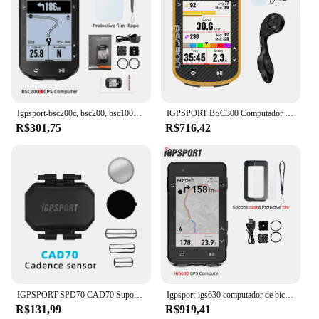
Igpsport-bsc200c, bsc200, bsc100s, gps, odômetro, sem fio, odômetro, gps, odômetro, para bicicleta, ciclismo de estrada
IGPSPORT BSC300 Computador de bicicleta Ciclismo Mapa global Navegação GPS sem fio Computador de ciclismo ANT + Strava Sincronização de dados
R$301,75
R$716,42
IGPSPORT SPD70 CAD70 Suporte Bicicleta Sensor de Velocidade Dual Mode Cadência HR40 HR70 Monitor De Freqüência Cardíaca Para Garmin BSC100S BSC200 BSC300 Bryton, XOSS, G2 Plus
Igpsport-igs630 computador de bicicleta, gps, computador global, computador, navegação, ciclismo, velocímetro, velocímetro, eletrônico, odômetro
R$131,99
R$919,41