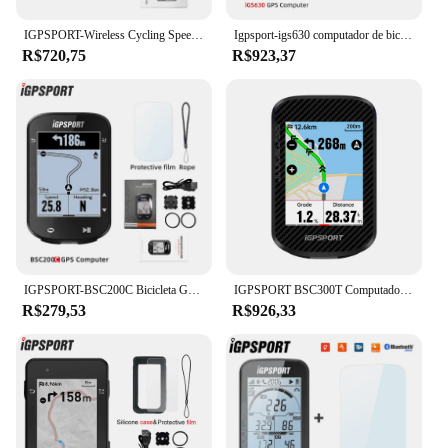
IGPSPORT-Wireless Cycling Speedmeter, bicicleta odômetro, navegação GPS, computador com mapa da tela colorida, ANT + Sensores, BSC300, BSC 300
Igpsport-igs630 computador de bicicleta, gps, computador global, computador, navegação, ciclismo, velocímetro, velocímetro, eletrônico, odômetro
R$720,75
R$923,37
IGPSPORT-BSC200C Bicicleta GPS Computador, Velocímetro Sem Fio, Bicicleta Digital ANT Plus, Rota De Navegação, Cronômetro, Ciclismo Odômetro
IGPSPORT BSC300T Computador de bicicleta com tela sensível ao toque Mapa colorido global Suporte para computador de ciclismo sem fio E-bike
R$279,53
R$926,33