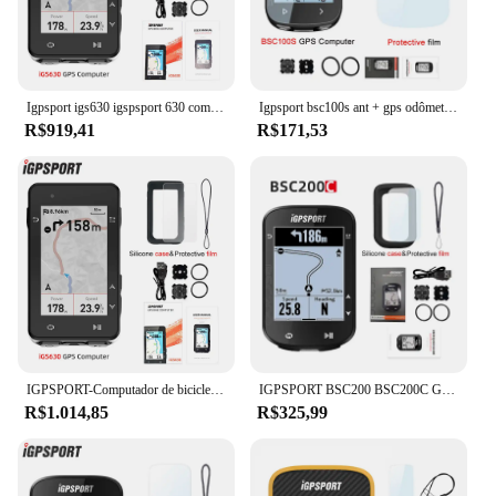
Igpsport igs630 igspsport 630 computador ant + velocímetro de bicicleta sem fio bluetooth gps rota navegação notificação odômetro
Igpsport bsc100s ant + gps odômetro ciclismo bicicleta computador equitação sem fio velocímetro suporte powermeter 2.6 Polegada tela grande
R$919,41
R$171,53
IGPSPORT-Computador de bicicleta com mapa offline global Sensor de cadência de velocidade de ciclismo Trainer Shimano Di2, GPS, iGS630
IGPSPORT BSC200 BSC200C GPS ANT + Sensores de computador para bicicleta de ciclismo Rota de bicicleta Navegação Odômetro sem fio
R$1.014,85
R$325,99