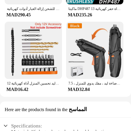
ماكيتا DHP487 13 مللي متر مثقاب كهربائي لاسلكي 18 فولت محرك كهربائي متغير السرعة بدون فرش أداة حفر كهربائية
ديوالت 30000 دورة في الدقيقة منفاخ لاسلكي توربينات كهربائية مجمع الغبار المنزلي 20 فولت المحمولة قابلة للشحن إزالة الغبار أدوات كهربائية
MAD290.45
MAD235.26
مثقاب كهربائي محمول قابل لإعادة الشحن لاسلكي ، مثقاب كهربائي منزلي مع إضاءة ليد ، مفك يدوي للمنزل ، 7.5 vf
12 فولت 16.8 فولت مفك كهربائي لاسلكي قابل لإعادة الشحن سائق الحفر اللاسلكي تأثير الحفر اليد تحسين المنزل أداة كهربائية
MAD16.42
MAD32.84
المماسح
Here are the products found in the
Specifications: