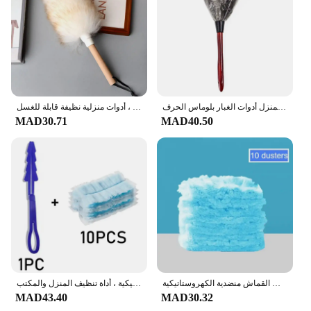
ريشة المنفضة ريش النعام المنفضة مع مقبض الخشب فرشاة الغبار الملحقات لتنظيف المنزل أدوات الغبار بلوماس الحرف
فرشاة منفضة الغبار المنزلية ، تنظيف السيارة ، كنس الغبار ، الاستخدام اليومي المنزلي ، أدوات منزلية نظيفة قابلة للغسل
MAD30.71
MAD40.50
تمديد القطب مجمع الغبار للمنزل المتاح الألياف القماش منضدية الكهروستاتيكية Precipitator لتنظيف الارتفاعات العالية
منافض للاستعمال مرة واحدة برؤوس استبدال ، فرشاة تنظيف قابلة للتحجيم ، عبوات منفضة واجب ، منفضة الكتروستاتيكية ، أداة تنظيف المنزل والمكتب
MAD43.40
MAD30.32