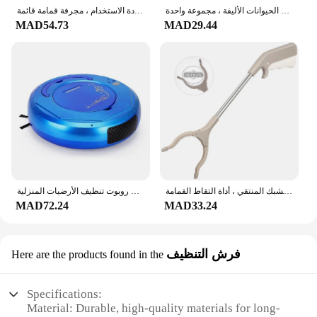
مجموعة مكنسة ومكنسة للمطبخ ، أدوات تنظيف الأرضيات المنزلية ، الأرضيات الخشبية ، شعر الحيوانات الأليفة ، مجموعة واحدة
مقلاة غبار بلاستيكية قائمة ، مقبض خشبي طويل ، مقلاة غبار تنظيف منزلية قابلة لإعادة الاستخدام ، مجرفة قمامة قائمة
MAD54.73
MAD29.44
كماشة التقاط القمامة ، أداة المنتزع ، موسع القابض ، أداة يدوية ، مداخل القمامة ، مشبك المنتقي ، أداة التقاط القمامة
مكنسة كهربائية منزلية ذكية قابلة للشحن السيارات الجافة ممسحة رطبة مكانس كهربائية للكنس الأنظف روبوت تنظيف الأرضيات المنزلية
MAD72.24
MAD33.24
فرش التنظيف
Here are the products found in the
Specifications:
Material: Durable, high-quality materials for long-