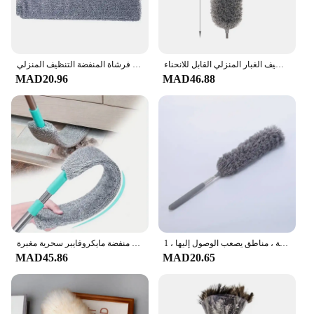
فرشاة تنظيف تلسكوبية ممتدة طويلة الشقوق على شبكة العنكبوت من الألياف الدقيقة، مزيل تنظيف الغبار المنزلي القابل للانحناء
ستوكات مسحوق منفضة شقة تلسكوبي منفضة الطابق الفجوة الغبار الأنظف مكنسة مقبض طويل مسحوق فرشاة المنفضة التنظيف المنزلي
MAD20.96
MAD46.88
فرشاة منفضة مرنة وخفيفة الوزن لتنظيف الفجوات ، أداة إزالة الغبار المنزلية ، مناطق يصعب الوصول إليها ، 1 * *
ليمبيزا هوجار فرشاة غبار بجانب السرير ، زاوية سلم ، قطع أثرية منزلية ، فجوة سفلية للسرير ، شعر فرو نظيف ، منفضة مايكروفايبر سحرية مغبرة
MAD45.86
MAD20.65