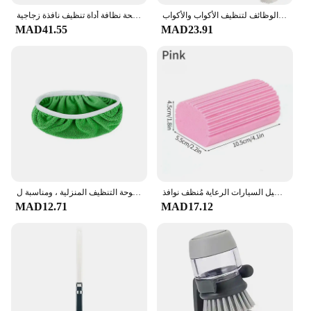
فرشاة تنظيف سيليكون بمقبض طويل ، أدوات تنظيف متعددة الوظائف لتنظيف الأكواب والأكواب
فرشاة تنظيف النوافذ المغناطيسية لغسل النوافذ وغسل المنزل المغناطيس المنزلية ممسحة نظافة أداة تنظيف نافذة زجاجية
MAD41.55
MAD23.91
رطبة ماجيك تنظيف الإسفنج لوازم تنظيف الحمام الأنظف منفضة الإسفنج أداة المنزلية غسيل السيارات الرعاية مُنظف نوافذ
ماصة الإسفنج استبدال القماش ، غطاء ممسحة مسطحة ، ممسحة دوارة الجافة والرطبة ، لوحة التنظيف المنزلية ، ومناسبة ل swiyee
MAD12.71
MAD17.12