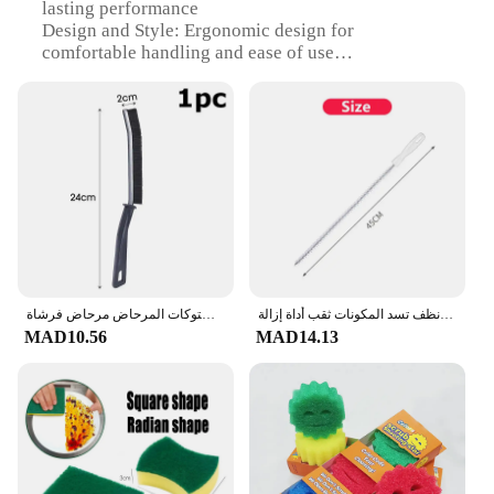
lasting performance
Design and Style: Ergonomic design for
comfortable handling and ease of use
Usage and Purpose: Ideal for household cleaning
tasks, from dusting to scrubbing
Performance and Property: Designed for efficient
cleaning with minimal effort
Parts and Accessories: Comes with essential tools
for a comprehensive cleaning experience
Applicable People: Suitable for individuals and
families looking for reliable household tools
Features:
|Wholesale|Vendors|
فرشاة تجريف الأنابيب طويلة نظيفة المطبخ الحمام الشعر المجاري بالوعة تنظيف استنزاف الأنابيب مرنة الأنظف تسد المكونات ثقب أداة إزالة
فرشاة تنظيف لزوايا التماس الدقيقة أدوات تنظيف نافذة الأخدود بلاط الحمام المطبخ المفاصل فرشاة ستوكات المرحاض مرحاض فرشاة
MAD10.56
MAD14.13
**Versatile Cleaning Solutions**
The Household Tools set is a comprehensive
collection of essential cleaning tools designed to
tackle a variety of household chores with ease.
Whether you're dusting the shelves, scrubbing the
floors, or cleaning the windows, this set has got you
covered. The ergonomic design ensures that you