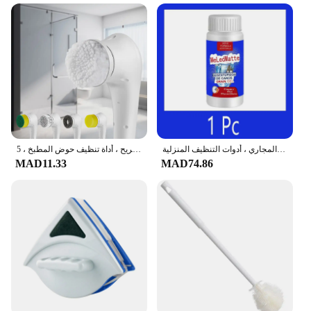
عامل تجريف قوي للأنابيب ، مزيل عرق نعرات المطبخ ، منظف تصريف حوض المرحاض ، منظف المجاري ، أدوات التنظيف المنزلية
رؤوس غسيل كهربائية محمولة للحمام ، فرشاة تنظيف المطبخ ، حوض استحمام مريح ، أداة تنظيف حوض المطبخ ، 5 * *
MAD11.33
MAD74.86