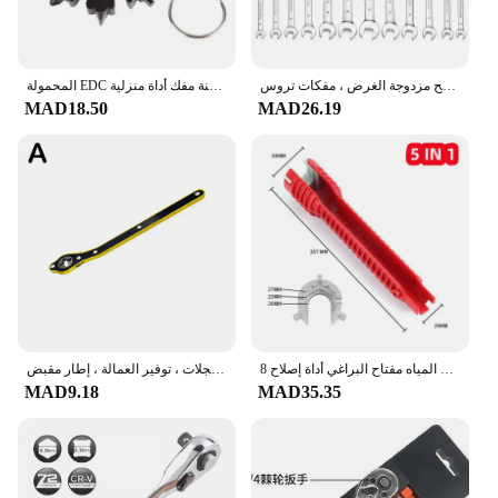
مجموعة مفاتيح ربط الرأس المرن ، اسئلة مترية ، مفاتيح مزدوجة الغرض ، مفكات تروس CrV ، أدوات يدوية لإصلاح المنزل ، 1 قطعة
المحمولة EDC متعددة الوظائف عزم الدوران ندفة الثلج وجع سبائك الصلب سداسية العالمي 18 في 1 مثمنة مفك أداة منزلية
MAD18.50
MAD26.19
8 في 1 متعددة الوظائف بالوعة وجع أنابيب المياه صنبور الحمام تركيب خاص السباكة سخان المياه مفتاح البراغي أداة إصلاح
مقبس موفر للعمالة بالسيارة ، سقاطة ، مفتاح ربط ، مقص ، جراج ، مقبض ، أدوات مفتاح ربط ، إصلاح العجلات ، توفير العمالة ، إطار مقبض ، D1K0
MAD9.18
MAD35.35