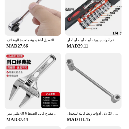
طقم مفتاح ربط بسقاطة متعدد الوظائف ، طقم مفتاح ربط مقبس ، قضيب تمديد ، إصلاح سيارة ودراجة نارية ، طقم أدوات يدوية ، أو "، أو" ، أو "، أو"
مفك براغي عرافة عزم الدوران 1/4 مفتاح ربط بسقاطة برأسين 72 أسنان مفتاح ربط مزدوج الاستخدام قابل للتعديل أداة يدوية متعددة الوظائف
MAD27.66
MAD29.11
أداة ضبط مفصل الباب ، مفتاح ضبط الفجوة ، مسمار دائري ، 14-18 ، 23-25 ، أدوات ربط قابلة للتعديل
مفتاح قابل للضبط متعدد الوظائف الاستخدام المزدوج/أربعة استخدام كبير مفتوح نهاية وجع المنزلية المفتوحة الحمام الأنابيب مفتاح قابل للضبط 6-68 مللي متر
MAD37.44
MAD111.45