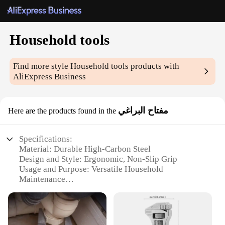
Household tools
Find more style
Household tools
products with
AliExpress Business
مفتاح البراغي
Here are the products found in the
Specifications:
Material: Durable High-Carbon Steel
Design and Style: Ergonomic, Non-Slip Grip
Usage and Purpose: Versatile Household
Maintenance
Performance and Property: Precision-Crafted for
Efficiency
Parts and Accessories: Comprehensive Set of Tools
Applicable People: Ideal for DIY Enthusiasts and