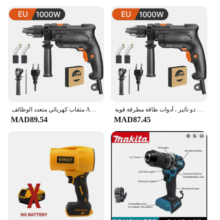
مثقاب كهربائي متعدد الوظائف ذو تأثير ، أدوات طاقة مطرقة قوية ، AC220V ، W W ، من من من AC220V ،
مثقاب كهربائي متعدد الوظائف AC220V 1000W/1280W 3000rpm مثقاب كهربائي قوي تأثير أدوات كهربائية مطرقة كهربائية
MAD89.54
MAD87.45