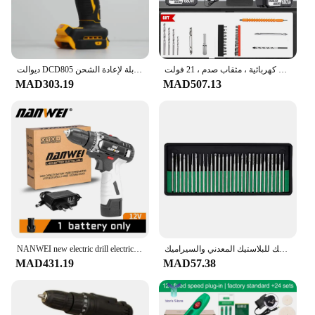
مثقاب كهربائي لاسلكي قابل لإعادة الشحن ، مفك براغي ، بطارية ليثيوم ، منزلي ، متعدد الوظائف ، سرعتان ، أدوات كهربائية ، مثقاب صدم ، 21 فولت
ديوالت DCD805 مثقاب كهربائي بدون فرشاة مفك كهربائي لاسلكي متعدد الوظائف مثقاب يدوي 20 فولت أداة كهربائية قابلة لإعادة الشحن
MAD303.19
MAD507.13
NANWEI new electric drill electric tool electric drill 2-speed 10MM cordless electric drill power tool
قلم حفر كهربائي احترافي ، مثقاب نقش لاسلكي ، 3 سرعات قابلة للتعديل ، أدوات كهربائية تصنعها بنفسك للبلاستيك المعدني والسيراميك
MAD431.19
MAD57.38