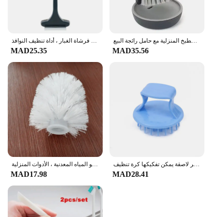
فرشاة غسل الأطباق، موزع الصابون، فرشاة تنظيف المطبخ المنزلية مع حامل رائجة البيع
فرشاة متعددة الوظائف لمكافحة البعوض ، فرشاة زجاجية ، جافة ورطبة ، ذات الاستخدام المزدوج ، التنظيف المنزلي ، فرشاة الغبار ، أداة تنظيف النوافذ
MAD25.35
MAD35.56
كرة أسلاك الفولاذ غير لاصقة يمكن تفكيكها كرة تنظيف PET مغسولة ولا تسبب ضررًا وعاء تنظيف قوي فرشاة أداة المطبخ الجديدة
فرشاة تنظيف الزجاجات من الفولاذ المقاوم للصدأ ، فرشاة غسيل الدلو ، موزع المياه ، دلو المياه المعدنية ، الأدوات المنزلية
MAD17.98
MAD28.41