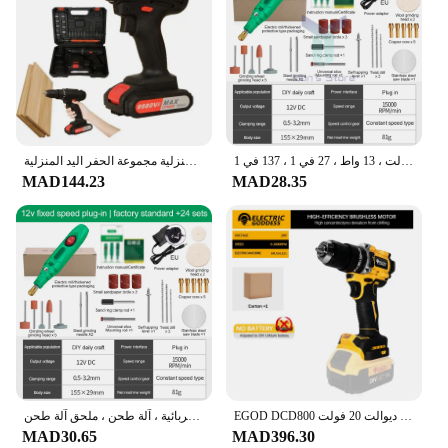
طاحونة الحفر الكهربائية حفارة القلم ، طاحونة تعديل صغيرة ، أدوات كهربائية ، ملحقات آلة طحن ، 100-240 فولت ، 13 واط ، 27 في 1 ، 137 في 1
متعددة الوظائف اللاسلكي الحفر أداة السلطة الحفر الكهربائية سائق أداة مجموعات لأدوات الطاقة المنزلية مجموعة الحفر اليد المنزلية
MAD144.23
MAD28.35
EGOD DCD800 مثقاب كهربائي لاسلكي بدون فرشاة أدوات كهربائية منزلية صناعية قوية متعددة الوظائف تناسب بطارية ديوالت 20 فولت
طاحونة الحفر الكهربائية ، طاحونة القلم ، آلة طحن كهربائية ، تعديل الأدوات الكهربائية ، آلة طحن ، ملحق آلة طحن
MAD30.65
MAD396.30