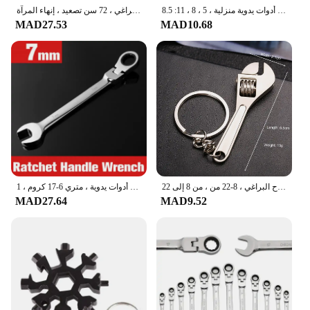
مجموعة مفاتيح ألين متري ، بوصة ، مقاس مفاتيح مفتاح ربط لتر ، مفتاح ألين ، ذراع قصير ، مجموعة أدوات إصلاح المركبات ، أدوات يدوية منزلية ، 5 ، 8 ، 11: 8.5
مفتاح ربط بسقاطة مرن للمفاتيح ، أداة يدوية لمفتاح البراغي ، 72 سن تصعيد ، إنهاء المرآة
MAD27.53
MAD10.68
مفتاح ربط شامل متعدد الأغراض قابل للتعديل ، لوح برأسين ، أدوات يدوية لإصلاح البراغي ، 8-22 من ، من 8 إلى 22
مجموعة مفاتيح ربط لتصليح الرأس المرن ، فولاذ الفاناديوم ، مفكات عالمية لإصلاح السيارات ، أدوات يدوية ، متري 6-17 كروم ، 1
MAD27.64
MAD9.52