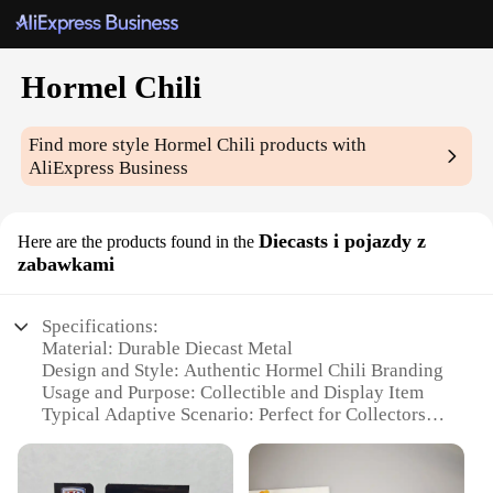
Hormel Chili
Find more style
Hormel Chili
products with
AliExpress Business
Diecasts i pojazdy z
Here are the products found in the
zabawkami
Specifications:
Material: Durable Diecast Metal
Design and Style: Authentic Hormel Chili Branding
Usage and Purpose: Collectible and Display Item
Typical Adaptive Scenario: Perfect for Collectors
and Enthusiasts
Shape or Size or Weight or Quantity: Compact,
Lightweight, and Easy to Handle