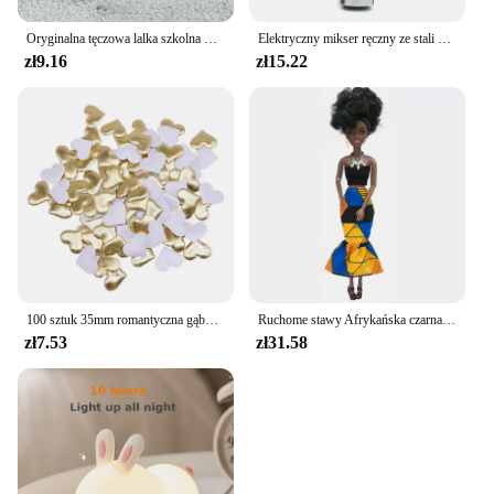
history.
Oryginalna tęczowa lalka szkolna w wielu stylach do wyboru butów, obcasów, butów, DIY Dress-up Girl Toys
Elektryczny mikser ręczny ze stali nierdzewnej lekki Blender do pieczenia i gotowania
zł9.16
zł15.22
100 sztuk 35mm romantyczna gąbka satynowa tkanina płatki serca ślubne konfetti stół łóżko płatki serca ślubna dekoracja walentynkowa
Ruchome stawy Afrykańska czarna lalka dla amerykańskich lalek Akcesoria Obudowe ciało z ubraniami dla Barbie Zabawka Dziewczyna Udawaj zabawkę dziecięcą Prezent
zł7.53
zł31.58