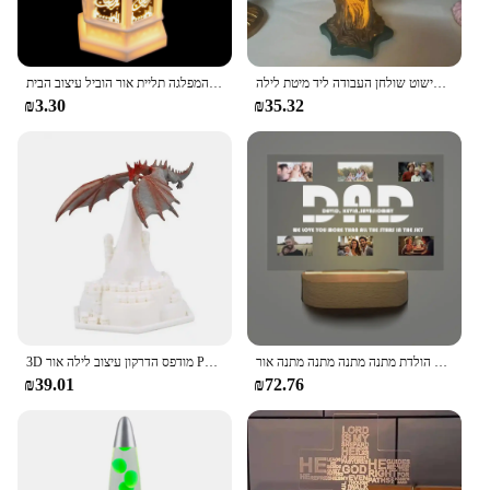
מנורת שולחן פטריה צבעוני מואר קישוט הבית קישוט בסגנון אירופאי כפרי בסגנון שולחן עבודה קישוט שולחן העבודה ליד מיטת לילה
פנסים המפלגה תליית אור הוביל עיצוב הבית eid מובארק מנורת רוח אור prop חג לקשט
₪3.30
₪35.32
מותאם אישית מנורת אקריליק אישית תמונה טקסט חדר שינה אור לילה אור עבור אמא אבא חבר יום הולדת מתנה מתנה מתנה מתנה אור
3D מודפס הדרקון עיצוב לילה אור PLA חדשני יצירות אמנות שולחן אור בית תפאורה
₪39.01
₪72.76