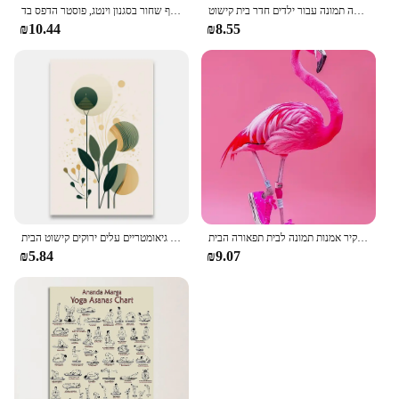
אופנה מצחיק ג 'ירפה זברה פלמינגו פוסטר מסיבת חיות בד ציור קיר אמנות הדפסה תמונה עבור ילדים חדר בית קישוט
סושי יפני בעל חיים חמוד שף שחור בסגנון וינטג, פוסטר הדפס בד hd בד hd, בית, סלון, קישוט חדר
₪10.44
₪8.55
מצחיק חמוד בועה חיה מסיבת דיסקו פוסטרים ורוד חתלתול לאמה קואלה הדפסים בד הדפס קיר אמנות תמונה לבית תפאורה הבית
קישוט תמונות חדר קיר תפאורה פוסטרים מופשטים קיר אמנות בד ציור צמחים גיאומטריים עלים ירוקים קישוט הבית
₪5.84
₪9.07