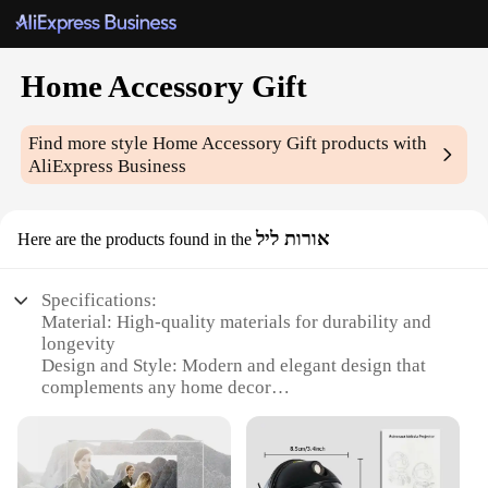
Home Accessory Gift
Find more style
Home Accessory Gift
products with
AliExpress Business
אורות ליל
Here are the products found in the
Specifications:
Material: High-quality materials for durability and
longevity
Design and Style: Modern and elegant design that
complements any home decor
Usage and Purpose: Perfect for creating a warm and
inviting atmosphere in any room
Type and Category: Home Accessory Gift, ideal for
gifting to friends and family