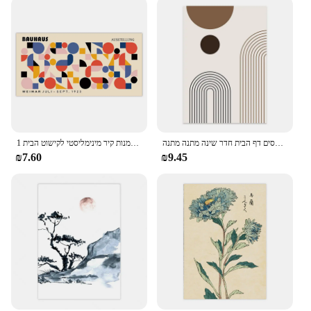
שערוריניוף קיר אסתטי אמנות קווים גיאומטריים בד שמן ציור פוסטרים הדפסים הדפסים דף הבית חדר שינה מתנה מתנה
גדול מאטיס באוהאוס גאומטרי עלים גאומטריים תערוכה פוסטר בד ציור הדפסים אמנות קיר מינימליסטי לקישוט הבית 1pc
₪7.60
₪9.45