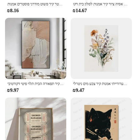
יפני פרח עתיק עתיק בציר יפני אמנות פוסטר צמח בד הדפסת אסיה ציור קיר אמנות לסלון בית דקו
סגנון יפני דובדבן פריחת עץ פוסטר קיר פשוט מודרני פוסטרים אמנות hd בד ציור סלון בית חדר שינה תפאורה
₪8.16
₪14.67
קיר אסתטי מינימליסטי שערורייתי אמנות קיר צבע מים ניטרלי hd הדפסים פוסטר hd דף הבית חדר שינה תפאורה
ציור ידני מודרני מרובע גאומטרי מודרני ציור שמן ציור על בד מופשט אמנות קיר תפאורה הבית תלוי פיטי דקורטיבי
₪9.97
₪9.47