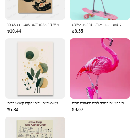
אופנה מצחיק ג 'ירפה זברה פלמינגו פוסטר מסיבת חיות בד ציור קיר אמנות הדפסה תמונה עבור ילדים חדר בית קישוט
סושי יפני בעל חיים חמוד שף שחור בסגנון וינטג, פוסטר הדפס בד hd בד hd, בית, סלון, קישוט חדר
₪10.44
₪8.55
מצחיק חמוד בועה חיה מסיבת דיסקו פוסטרים ורוד חתלתול לאמה קואלה הדפסים בד הדפס קיר אמנות תמונה לבית תפאורה הבית
קישוט תמונות חדר קיר תפאורה פוסטרים מופשטים קיר אמנות בד ציור צמחים גיאומטריים עלים ירוקים קישוט הבית
₪5.84
₪9.07