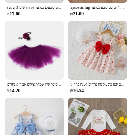
2pcs/setching בנות להתלבש בגדי ילדים של ילדרוינרים שמלת בגד ילדים עם כובע כמתנה
שמלת ילדת תינוק חדשה, שמלת ילדת בגדים ללא שרוולים לילדים עם כובעים כמתנה (9 חודשים-3 שנים)
₪17.00
₪21.00
בגדי ילדים חדשים בקיץ גוף מלא גוף מלא קטן פרחים קטן כובע קשת פרחים קטנה פרחוני
תינוקות חליפת יילוד חמוד נפוח חצאית חדש נולד ילדה תמונה צילום נסיכת מסיבת קיץ שמלת צילום אבזרי אביזרים
₪14.20
₪16.54