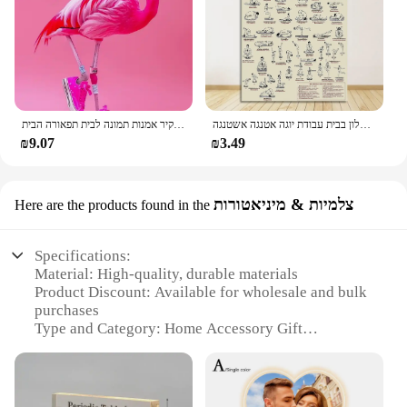
תורגם ומציפים קיר אמנות ציור קבוצת תמונות עבור חדר סלון בבית עבודת יוגה אטנגה אשטנגה.
מצחיק חמוד בועה חיה מסיבת דיסקו פוסטרים ורוד חתלתול לאמה קואלה הדפסים בד הדפס קיר אמנות תמונה לבית תפאורה הבית
₪9.07
₪3.49
צלמיות & מיניאטורות
Here are the products found in the
Specifications:
Material: High-quality, durable materials
Product Discount: Available for wholesale and bulk
purchases
Type and Category: Home Accessory Gift
Design and Style: Elegant and unique miniature and
photographic sets
Usage and Purpose: Ideal for home decoration and
gifting