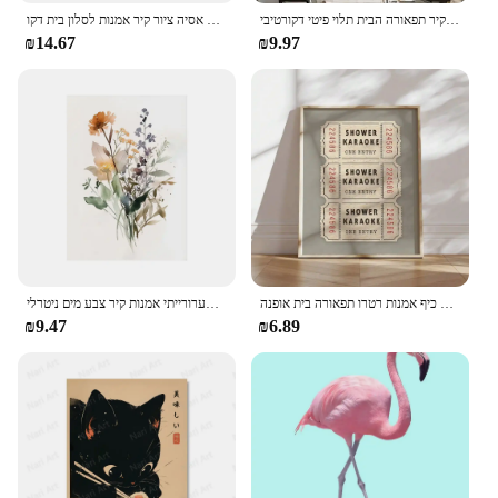
ציור ידני מודרני מרובע גאומטרי מודרני ציור שמן ציור על בד מופשט אמנות קיר תפאורה הבית תלוי פיטי דקורטיבי
יפני פרח עתיק עתיק בציר יפני אמנות פוסטר צמח בד הדפסת אסיה ציור קיר אמנות לסלון בית דקו
₪14.67
₪9.97
מקלחת קריוקי כרטיס הדפסה חדר אמבטיה וינטג 'קרם אסתטי מקלחת שירה קיר כיף אמנות רטרו תפאורה בית אופנה
קיר אסתטי מינימליסטי שערורייתי אמנות קיר צבע מים ניטרלי hd הדפסים פוסטר hd דף הבית חדר שינה תפאורה
₪9.47
₪6.89