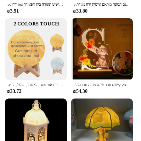
זרוק חינם תמונה מותאם אישית ירח מנורת 3D הדפסת ירח לילה אור USB נטענת מתנה אישית עם טקסט שלך & תמונה
3d ירח led לילה חדר שינה אור מנורת שולחן שינה ליד המיטה חם אור פנים קישוט תאורה בית תפאורה
₪3.51
₪33.80
מותאם אישית מנורת בעלי חיים שם מותאם אישית לילה אור ילדים תינוק קישוט חדר שינה מתנה חג המולד
תמונה אישית ירח מנורת 2/3/16 צבעים לילה אור תמונה מותאם אישית תמונה חקוק ירח אור מתנה לאשתו, הבעל, ילדים
₪33.72
₪54.30