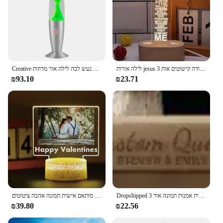
לילה אורות jesus לחצות שולחן עבודה קישוטים אות 3d לילה אור חדר שינה יצירתי מנורת שולחן עבודה usb
Creative געש לבה לילה אור מדוזות LED מנורת אלומיניום סגסוגת בית סלון חדר שינה דקורטיבי אורות ילד מנורה שליד המיטה
₪93.10
₪23.71
Dropshipped קו אישית אמנות תמונה אור 3D גילוף תמונה מנורת יום נישואין יום הולדת חג המולד 3d לילה אור אהבה מתנות
אופנה 2024 שם מותאם אישית תמונה אהבה ציטוטים arcylic לילה מנורת שולחן גברים נשים ילד בנות valentines מתנה יום הולדת
₪39.80
₪22.56