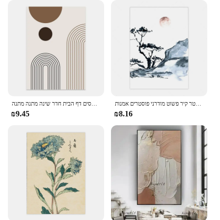
סגנון יפני דובדבן פריחת עץ פוסטר קיר פשוט מודרני פוסטרים אמנות hd בד ציור סלון בית חדר שינה תפאורה
שערוריניוף קיר אסתטי אמנות קווים גיאומטריים בד שמן ציור פוסטרים הדפסים הדפסים דף הבית חדר שינה מתנה מתנה
₪9.45
₪8.16