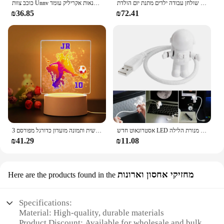
הוביל אקווריום לילה אור מדוזות שלג הרים מנורת דגה שלט רחוק שינוי צבע שולחן עבודה ילדים מתנת יום הולדת
כוכב צוות Unnv לילה אור אישית סלבריטאים דיוקנאות אקריליק עומד Led מנורת עבור שינה אוהדי חדר תפאורה חג מתנה
₪36.85
₪72.41
אסטרונאוט חדש LED לילה אור גלקסי כוכבים שמיים מקרן מנורת מסיבת קישוט מנורות ילדים מתנה עבור חדר שינה מנורת הלילה
חדש שם מותאם אישית ותמונה מועדון כדורגל מפורסם 3d arcylic led לילה יום הולדת מתנה עבור תפאורה הביתה
₪41.29
₪11.08
מחזיקי אחסון וארונות
Here are the products found in the
Specifications:
Material: High-quality, durable materials
Product Discount: Available for wholesale and bulk