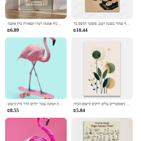
סושי יפני בעל חיים חמוד שף שחור בסגנון וינטג, פוסטר הדפס בד hd בד hd, בית, סלון, קישוט חדר
מקלחת קריוקי כרטיס הדפסה חדר אמבטיה וינטג 'קרם אסתטי מקלחת שירה קיר כיף אמנות רטרו תפאורה בית אופנה
₪6.89
₪10.44
קישוט תמונות חדר קיר תפאורה פוסטרים מופשטים קיר אמנות בד ציור צמחים גיאומטריים עלים ירוקים קישוט הבית
אופנה מצחיק ג 'ירפה זברה פלמינגו פוסטר מסיבת חיות בד ציור קיר אמנות הדפסה תמונה עבור ילדים חדר בית קישוט
₪8.55
₪5.84