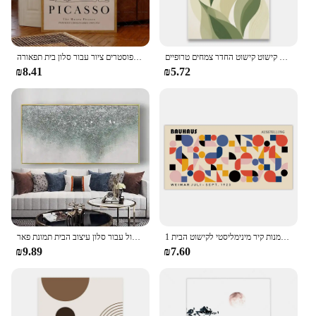
קישוטי בית קטן ורענן של עיטורים ועלים תמונות קיר קישוט קישוט קישוט החדר צמחים טרופיים
אמצע המאה הנייטרלית בז 'גלריה ניטרלית תערוכה מתנה קיר אמנות בד פוסטרים ציור פוסטרים ציור עבור סלון בית תפאורה
₪8.41
₪5.72
גדול מאטיס באוהאוס גאומטרי עלים גאומטריים תערוכה פוסטר בד ציור הדפסים אמנות קיר מינימליסטי לקישוט הבית 1pc
ציור שמן מופשט מודרני ציורי שמן על בד אמנות קיר גדול עבור סלון עיצוב הבית תמונת פאר
₪9.89
₪7.60