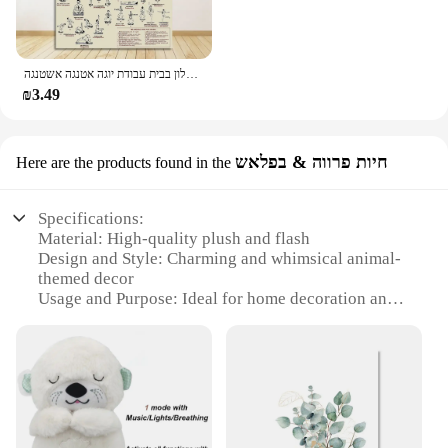
תורגם ומציפים קיר אמנות ציור קבוצת תמונות עבור חדר סלון בבית עבודת יוגה אטנגה אשטנגה.
₪3.49
חיות פרווה & בפלאש
Here are the products found in the
Specifications:
Material: High-quality plush and flash
Design and Style: Charming and whimsical animal-
themed decor
Usage and Purpose: Ideal for home decoration and
gift-giving
Shape or Size: Varied set options to suit different
spaces
Performance and Property: Durable and soft to the
touch
Parts and Accessories: Includes multiple pieces for
a complete set