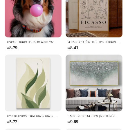
market, ensuring that they are both affordable and
high-quality, making them a smart investment for
businesses and individuals alike.
אמצע המאה הנייטרלית בז 'גלריה ניטרלית תערוכה מתנה קיר אמנות בד פוסטרים ציור פוסטרים ציור עבור סלון בית תפאורה
כלב צבעוני מבעבעים משקפי שמש מבעבעים פוסטר הדפסים samoyed בולדוג צרפתי ציור קיר אמנות תמונה חדר תפאורה הבית
₪8.79
₪8.41
ציור שמן מופשט מודרני ציורי שמן על בד אמנות קיר גדול עבור סלון עיצוב הבית תמונת פאר
קישוטי בית קטן ורענן של עיטורים ועלים תמונות קיר קישוט קישוט קישוט החדר צמחים טרופיים
₪5.72
₪9.89