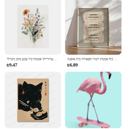
מקלחת קריוקי כרטיס הדפסה חדר אמבטיה וינטג 'קרם אסתטי מקלחת שירה קיר כיף אמנות רטרו תפאורה בית אופנה
קיר אסתטי מינימליסטי שערורייתי אמנות קיר צבע מים ניטרלי hd הדפסים פוסטר hd דף הבית חדר שינה תפאורה
₪9.47
₪6.89