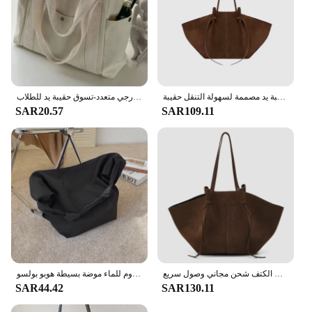
خريف/شتاء موضة جديدة من جلد الغزال خمر الجناح حقيبة سعة كبيرة واحدة حقيبة يد مصممة لسهولة التنقل حقيبة
حقيبة نسائية من القماش بسعة كبيرة بسحاب جيب خارجي متعدد-تسوق حقيبة يد للطلاب
SAR20.57
SAR109.11
قطاع جلد الغزال الصناعي حمل الحقائب للنساء حقيبة يد ومحافظ فاخرة 2024 جديدة في خمر ذات سعة كبيرة للتنقل تحت الإبط الكتف شحن مجاني وصول سريع
حقائب كبيرة من النايلون بلون نقي للنساء 2021 حقيبة تسوق كتف جديدة حقائب يد من القماش المقاوم للماء موضة بسيطة هوبو بولسو
SAR44.42
SAR130.11