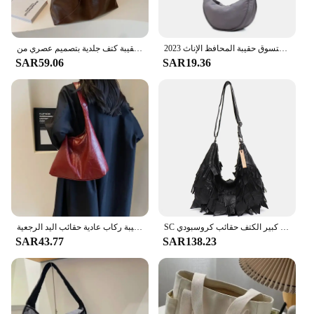
حقيبة كروس هوبوس نايلون عادية للنساء مصمم حقائب كتف سعة كبيرة حمل سيدة السفر المتسوق حقيبة المحافظ الإناث 2023
حقيبة كتف جلدية بتصميم عصري من Leftside للنساء 2023 حقيبة يد ومحافظ نسائية بسيطة كبيرة تحت الإبط
SAR59.06
SAR19.36
SC نساء جلد البقر الطبيعي المتشرد حقائب بوهو نمط ريترو الشرابة المحافظ جلد طبيعي المرقعة كبير الكتف حقائب كروسبودي
الخريف والشتاء حقيبة المرأة خمر سعة كبيرة حقيبة كتف من جلد الغزال بلون بسيط حقيبة ركاب عادية حقائب اليد الرجعية
SAR43.77
SAR138.23