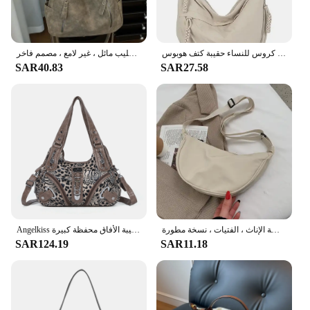
حقيبة كتف نسائية عصرية من القماش الناعم بلون سادة حقائب يد كبيرة غير رسمية للطالبات حقائب كروس للنساء حقيبة كتف هوبوس
حقيبة كروس من الجلد الصناعي للنساء ، حقيبة كتف واحدة ، حقيبة يد ذات سعة كبيرة ، محفظة هوبوس قديمة ، صليب مائل ، غير لامع ، مصمم فاخر
SAR40.83
SAR27.58
نايلون هوبوس رسول حقيبة للنساء ، تصميم بسيط ، حقائب الكتف الصغيرة ، محفظة خمر ، محفظة الإناث ، الفتيات ، نسخة مطورة
Angelkiss حقائب يد نسائية ليوبارد حقيبة مقبض علوي حقيبة يد موضة حقيبة زلابية حزمة حقيبة كتف حمل حقيبة الأفاق محفظة كبيرة
SAR124.19
SAR11.18