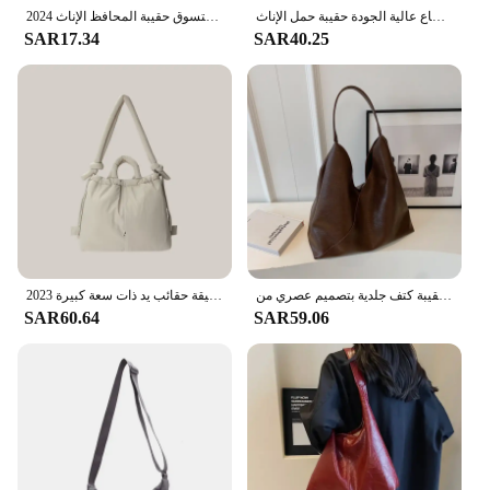
حقائب النساء جلد البقر المرأة حقيبة كتف موضة فاخرة السيدات حقيبة ساع عالية الجودة حقيبة حمل الإناث
حقيبة كروس هوبوس نايلون عادية للنساء مصمم حقائب كتف سعة كبيرة حمل سيدة السفر المتسوق حقيبة المحافظ الإناث 2024
SAR17.34
SAR40.25
حقيبة كتف جلدية بتصميم عصري من Leftside للنساء 2023 حقيبة يد ومحافظ نسائية بسيطة كبيرة تحت الإبط
حقيبة يد كاجوال مبطنة بالنايلون مصممة ناعمة منتفخة للنساء حقائب كتف كروس بسيطة عتيقة حقائب يد ذات سعة كبيرة 2023
SAR60.64
SAR59.06