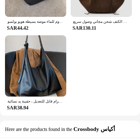
قطاع جلد الغزال الصناعي حمل الحقائب للنساء حقيبة يد ومحافظ فاخرة 2024 جديدة في خمر ذات سعة كبيرة للتنقل تحت الإبط الكتف شحن مجاني وصول سريع
حقائب كبيرة من النايلون بلون نقي للنساء 2021 حقيبة تسوق كتف جديدة حقائب يد من القماش المقاوم للماء موضة بسيطة هوبو بولسو
SAR44.42
SAR130.11
حقيبة حمل عصرية للنساء ، ديكور مشبك ذهبي بسيط ، حقيبة كتف بحزام قابل للتعديل ، حقيبة يد نسائية
SAR38.94
Crossbody أكياس
Here are the products found in the