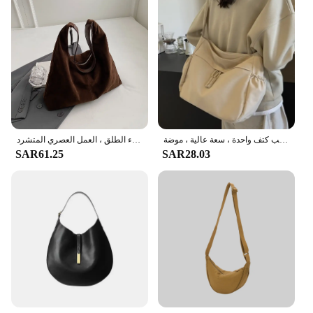
حقائب كروس بودي من النايلون للنساء ، أحادية اللون ، سحاب غير رسمي ، حقائب كتف واحدة ، سعة عالية ، موضة ،
حقيبة كتف من جلد الغزال أحادية اللون للنساء ، حقيبة كتف واحدة عتيقة ، سعة كبيرة ، إغلاق بمشبك ، السفر في الهواء الطلق ، العمل العصري المتشرد
SAR61.25
SAR28.03