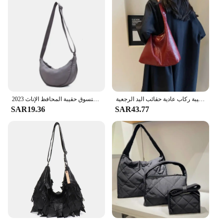
الخريف والشتاء حقيبة المرأة خمر سعة كبيرة حقيبة كتف من جلد الغزال بلون بسيط حقيبة ركاب عادية حقائب اليد الرجعية
حقيبة كروس هوبوس نايلون عادية للنساء مصمم حقائب كتف سعة كبيرة حمل سيدة السفر المتسوق حقيبة المحافظ الإناث 2023
SAR19.36
SAR43.77