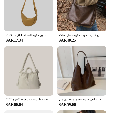
حقائب النساء جلد البقر المرأة حقيبة كتف موضة فاخرة السيدات حقيبة ساع عالية الجودة حقيبة حمل الإناث
حقيبة كروس هوبوس نايلون عادية للنساء مصمم حقائب كتف سعة كبيرة حمل سيدة السفر المتسوق حقيبة المحافظ الإناث 2024
SAR17.34
SAR40.25
حقيبة كتف جلدية بتصميم عصري من Leftside للنساء 2023 حقيبة يد ومحافظ نسائية بسيطة كبيرة تحت الإبط
حقيبة يد كاجوال مبطنة بالنايلون مصممة ناعمة منتفخة للنساء حقائب كتف كروس بسيطة عتيقة حقائب يد ذات سعة كبيرة 2023
SAR60.64
SAR59.06