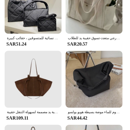
حقيبة نسائية من القماش بسعة كبيرة بسحاب جيب خارجي متعدد-تسوق حقيبة يد للطلاب
حقائب كروس مبطنة للنساء ، حقيبة كتف لينغي من النايلون ، حقائب يد بحزام عريض ، هوبوس مبطن ، حقائب يد نسائية للمتسوقين ، حقائب كبيرة
SAR51.24
SAR20.57
حقائب كبيرة من النايلون بلون نقي للنساء 2021 حقيبة تسوق كتف جديدة حقائب يد من القماش المقاوم للماء موضة بسيطة هوبو بولسو
خريف/شتاء موضة جديدة من جلد الغزال خمر الجناح حقيبة سعة كبيرة واحدة حقيبة يد مصممة لسهولة التنقل حقيبة
SAR109.11
SAR44.42