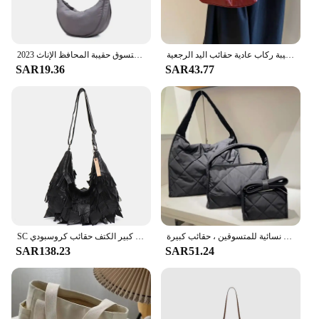
الخريف والشتاء حقيبة المرأة خمر سعة كبيرة حقيبة كتف من جلد الغزال بلون بسيط حقيبة ركاب عادية حقائب اليد الرجعية
حقيبة كروس هوبوس نايلون عادية للنساء مصمم حقائب كتف سعة كبيرة حمل سيدة السفر المتسوق حقيبة المحافظ الإناث 2023
SAR19.36
SAR43.77
حقائب كروس مبطنة للنساء ، حقيبة كتف لينغي من النايلون ، حقائب يد بحزام عريض ، هوبوس مبطن ، حقائب يد نسائية للمتسوقين ، حقائب كبيرة
SC نساء جلد البقر الطبيعي المتشرد حقائب بوهو نمط ريترو الشرابة المحافظ جلد طبيعي المرقعة كبير الكتف حقائب كروسبودي
SAR138.23
SAR51.24