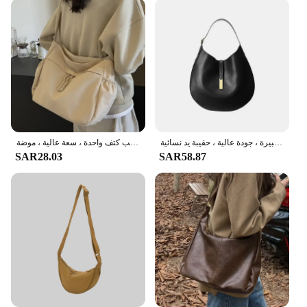
transition from a daytime bag to an evening
accessory ensures it remains a staple in any
wardrobe. Whether you're looking to stock up for
your store or sell it as a set, this handbag is sure to
be a hit with your customers.
حقيبة كتف نسائية من الجلد الصناعي الناعم ، حقائب سوداء متقاطعة مع الجسم ، سعة كبيرة ، جودة عالية ، حقيبة يد نسائية
حقائب كروس بودي من النايلون للنساء ، أحادية اللون ، سحاب غير رسمي ، حقائب كتف واحدة ، سعة عالية ، موضة ،
SAR28.03
SAR58.87