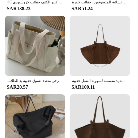
حقائب كروس مبطنة للنساء ، حقيبة كتف لينغي من النايلون ، حقائب يد بحزام عريض ، هوبوس مبطن ، حقائب يد نسائية للمتسوقين ، حقائب كبيرة
SC نساء جلد البقر الطبيعي المتشرد حقائب بوهو نمط ريترو الشرابة المحافظ جلد طبيعي المرقعة كبير الكتف حقائب كروسبودي
SAR138.23
SAR51.24
خريف/شتاء موضة جديدة من جلد الغزال خمر الجناح حقيبة سعة كبيرة واحدة حقيبة يد مصممة لسهولة التنقل حقيبة
حقيبة نسائية من القماش بسعة كبيرة بسحاب جيب خارجي متعدد-تسوق حقيبة يد للطلاب
SAR20.57
SAR109.11