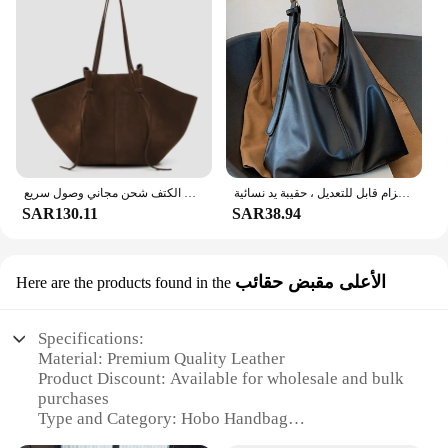
حقيبة حمل عصرية للنساء ، ديكور مشبك ذهبي بسيط ، حقيبة كتف بحزام قابل للتعديل ، حقيبة يد نسائية
قطاع جلد الغزال الصناعي حمل الحقائب للنساء حقيبة يد ومحافظ فاخرة 2024 جديدة في خمر ذات سعة كبيرة للتنقل تحت الإبط الكتف شحن مجاني وصول سريع
SAR130.11
SAR38.94
الأعلى مقبض حقائب
Here are the products found in the
Specifications:
Material: Premium Quality Leather
Product Discount: Available for wholesale and bulk
purchases
Type and Category: Hobo Handbag
Design and Style: Trendy and versatile with a sleek