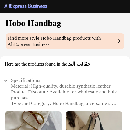
Hobo Handbag
Find more style
Hobo Handbag
products with
AliExpress Business
حقائب اليد
Here are the products found in the
Specifications:
Material: High-quality, durable synthetic leather
Product Discount: Available for wholesale and bulk
purchases
Type and Category: Hobo Handbag, a versatile style
that fits into the fashion-forward category
Design and Style: Sleek, minimalist design with a
spacious interior
Usage and Purpose: Ideal for everyday use, travel,