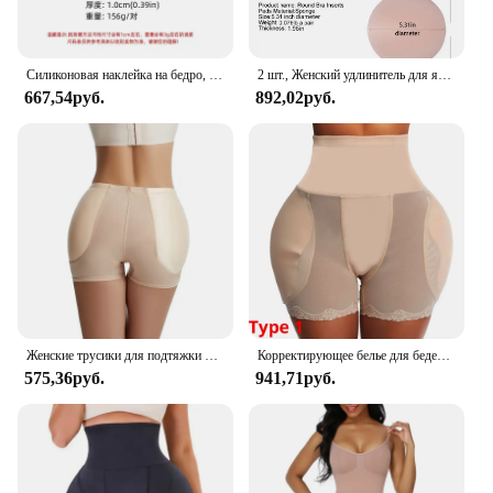
Силиконовая наклейка на бедро, накладная накладка на бедро, немаркирующая имитация бедра, самоклеящаяся для улучшения депрессии с обеих сторон
2 шт., Женский удлинитель для ягодиц и бедер
667,54руб.
892,02руб.
Женские трусики для подтяжки ягодиц, Корректирующее белье, нижнее белье для ягодиц, корректор талии, утягивающее белье для бедер, женское белье
Корректирующее белье для бедер, женские трусики с эффектом пуш-ап для подтяжки ягодиц, утягивающее белье с подушечками
575,36руб.
941,71руб.