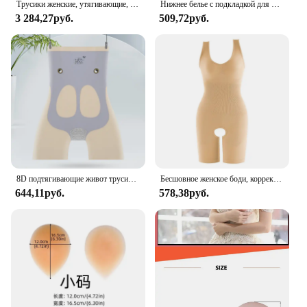
Трусики женские, утягивающие, с силиконовой подкладкой
Нижнее белье с подкладкой для ягодиц, формирователь тела, женские трусики, увеличивающие ягодицы, трусики с эффектом пуш-ап, с высокой талией, с контролем живота, тонкие дышащие
3 284,27руб.
509,72руб.
8D подтягивающие живот трусики формирование бедер подтягивающий корсет нижнее белье для женщин с высокой талией абдоминальные бедра подтягивающий корсет
Бесшовное женское боди, корректирующее белье для подтяжки ягодиц, тренажер для талии, формирователь тела, корректирующее белье с ремешками на спине, корректирующее нижнее белье, корсет
644,11руб.
578,38руб.