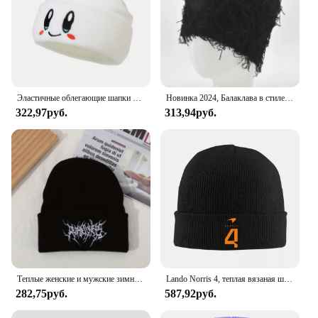
Эластичные облегающие шапки с вышивкой большого глаза, женские вязаные шапки с мультяшным черепом, зимние теплые шапки в стиле хип-хоп, Мужская ОБЖИМНАЯ Кожаная шапка с дыней
Новинка 2024, Балаклава в стиле хип-хоп, вязаные шапки, лыжная маска на все лицо, женская маска для улицы, пушистая Лыжная Балаклава, облегающие шапки, шапка
322,97руб.
313,94руб.
Теплые женские и мужские зимние облегающие шапки, вязаные шапки в готическом стиле, уличный стиль, панк, шапки, 100% хлопок, модные теплые шапочки, облегающие шапки, шапки
Lando Norris 4, теплая вязаная шапка в стиле хип-хоп, осенне-зимняя уличная шапка, шапки для взрослых унисекс
282,75руб.
587,92руб.