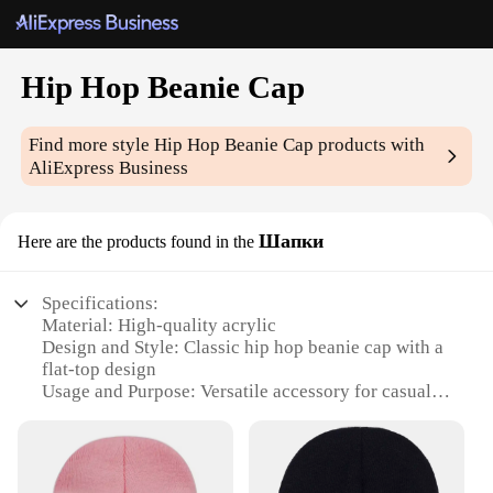
Hip Hop Beanie Cap
Find more style
Hip Hop Beanie Cap
products with
AliExpress Business
Шапки
Here are the products found in the
Specifications:
Material: High-quality acrylic
Design and Style: Classic hip hop beanie cap with a
flat-top design
Usage and Purpose: Versatile accessory for casual
wear, sports, or street style
Typical Adaptive Scenario: Perfect for urban
environments and outdoor activities
Shape or Size or Weight or Quantity: One size fits