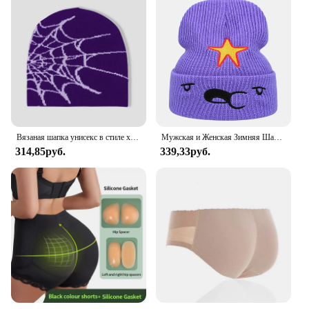
Вязаная шапка унисекс в стиле хип-хоп, Y2K
Мужская и Женская Зимняя Шапка-бини в стиле хип-хоп
314,85руб.
339,33руб.