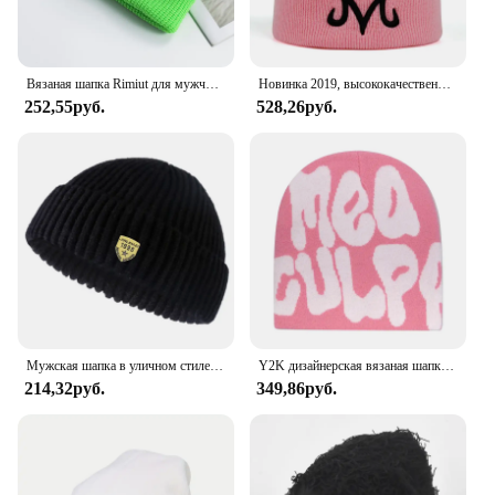
Вязаная шапка Rimiut для мужчин и женщин, шерстяные модные простые теплые шапки, облегающие шапки, однотонная осенне-зимняя облегающая шапка, модный стиль
Новинка 2019, высококачественная брендовая зимняя шапка Majin Buu, хлопковая вязаная шапка для мужчин и женщин, шапки в стиле хип-хоп, шапки Bone Garros
252,55руб.
528,26руб.
Мужская шапка в уличном стиле с рисунком черепа
Y2K дизайнерская вязаная шапка, зимние теплые шапки, шапки, облегающая шапка-карго, шапка для мужчин и женщин в стиле хип-хоп, Канье, женские уличные шапки с надписью
214,32руб.
349,86руб.