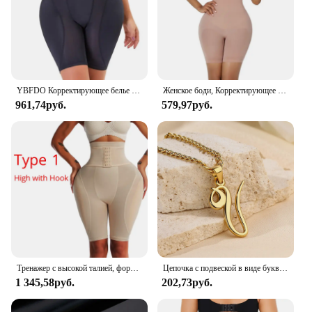
YBFDO Корректирующее белье для бедер, женские трусики для подтяжки ягодиц, сексуальные трусики с эффектом пуш-ап, корректирующее белье для увеличения бедер с подушечками
Женское боди, Корректирующее белье, Утягивающее живот, полноразмерное боди, Утягивающее облегающее белье для подтяжки ягодиц, пуш-ап, утягивающее белье, корсет для живота
961,74руб.
579,97руб.
Тренажер с высокой талией, формирователь тела, мягкие трусики, ягодицы, усилитель бедер, формирователи ягодиц, бесшовные подтягивающие трусики для подтяжки ягодиц
Цепочка с подвеской в виде букв алфавита для мужчин и женщин
1 345,58руб.
202,73руб.