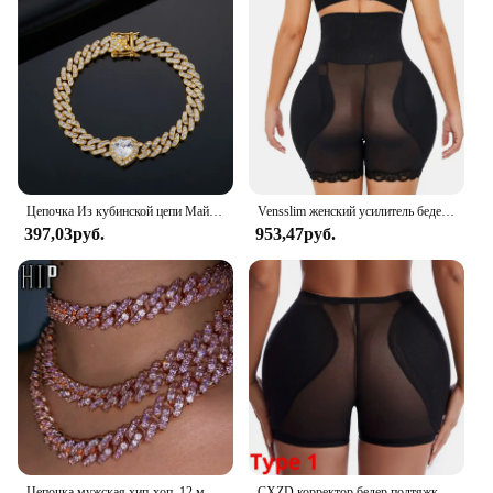
Цепочка Из кубинской цепи Майами 9 мм в стиле хип-хоп, украшенная искусственными фианитами, сверкающие ожерелья, браслет для мужчин и женщин, ювелирные изделия
Vensslim женский усилитель бедер, формирователь тела, подтягивающее ягодицы, корректирующее белье, нижнее белье, тренажер с высокой талией, большие размеры, трусики с контролем живота
397,03руб.
953,47руб.
Цепочка мужская хип-хоп, 12 мм, розовая стразы, с кубинским фианитом
CXZD корректор бедер подтяжка ягодиц пуш-ап трусики женские корректирующие трусики Женские Корректирующие сексуальные сетчатые дышащие подтяжки