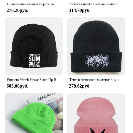
Шапка-бини вязаная шерстяная в стиле хип-хоп
Женская шапка Вязаные шапки Готические шапки с зубами Мужская уличная одежда Y2k Зимняя мода Пуловер Kpop Harajuku Винтаж Теплый хип-хоп Унисекс
270,20руб.
314,70руб.
Eminem Merch Please Stand Up Вязаная шапка для женщин и мужчин Шапка-бини Осенне-зимние шапки Хип-хоп Музыкальный альбом Повседневные шапки
Теплые женские и мужские зимние облегающие шапки, вязаные шапки в готическом стиле, уличный стиль, панк, шапки, 100% хлопок, модные теплые шапочки, облегающие шапки, шапки
605,08руб.
278,62руб.