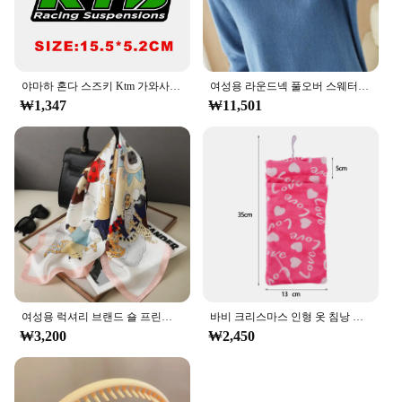
야마하 혼다 스즈키 Ktm 가와사키 베넬리용 반사 모토크로스 오토바이 스티커, 포크 Kyb Wp 서스펜션 쇼와 데칼
여성용 라운드넥 풀오버 스웨터, 따뜻한 긴팔, 단색 보터밍 셔츠, 캐시미어 통근 스타일, 가을 겨울
₩1,347
₩11,501
여성용 럭셔리 브랜드 숄 프린트 실크 새틴 히잡 스카프, 여성용 반다나, 2024 스퀘어 숄 스카프, 70x70cm
바비 크리스마스 인형 옷 침낭 봉제 잠옷 액세서리 인형 옷, 바비 인형 및 1/6 BJD 블라이스 인형 소녀 장난감
₩3,200
₩2,450