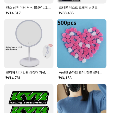
탄소 섬유 미러 커버, BMW 1, 2, 3, 4 시리즈, F20, F30, F31, F32, F36, 2012 업, 320i, 328i, 330d, 335i, M3, M4 룩 교체 스타일
드래곤 퀘스트 트레저 닌텐도 스위치 게임 거래 100%, 오리지널 피지컬 게임 카드, RPG 액션 장르, 스위치 OLED 라이트
₩14,317
₩88,485
분리형 LED 일광 화장대 거울, 화이트 라이트, 메이크업 베이스, 3 가지 모드 거울, USB 케이블, 빛 선물
푹신한 슬라임 필러, 진흙 클레이 핑크 하트 러브 비즈 폼 스트립, DIY 결혼식 선물 상자, 꽃 상자 필러, 500 개/가방
₩14,781
₩4,153