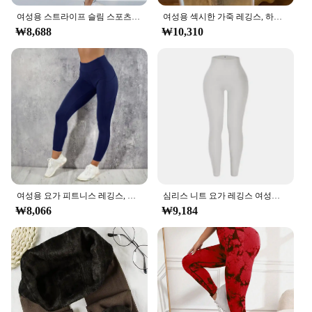
rigors of daily wear, these leggings are a smart
여성용 스트라이프 슬림 스포츠 바지, 하이 웨이스트, 힙 리프팅, 캐쥬얼 타이츠, 운동 러닝, 신축성 있는 체육관 레깅스
여성용 섹시한 가죽 레깅스, 하이웨이스트 푸시업 슬림 PU 가죽 레깅스, 블랙 샤인 레깅스, 신상
investment for any woman looking to elevate her
₩8,688
₩10,310
wardrobe with a functional and fashionable piece.
여성용 요가 피트니스 레깅스, 하이 웨이스트 타이츠, 포켓 체육관 운동 러닝, 신축성 있고 섹시한 엉덩이 리프팅, 캐주얼 스키니 팬츠
심리스 니트 요가 레깅스 여성용 스레드 솔리드 타이츠, 체육관 운동 러닝, 신축성 하이 웨이스트 힙 리프팅 스키니 체육관 레깅스
₩8,066
₩9,184