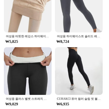
Shape or Size or Weight or Quantity: Available in
multiple sizes to accommodate various body types
Applicable People: Suitable for women seeking
both style and functionality
Features:
|Wholesale|Vendors|
여성용 따뜻한 레깅스 하이웨이스트 단색 벨벳 레깅스, 두꺼운 벨벳 레깅스, 신축성 있는 블랙 레깅스, 겨울
여성용 하이웨이스트 솔리드 레깅스, 심리스 슬림 타이츠, 피트니스 요가 탄성 레깅스, 푸시업 엉덩이 니트 패션, 체육관 운동 바지
**Elevate Your Wardrobe with High-Waisted
₩5,825
₩8,724
Leggings**
Step into the world of comfort and style with our
HighWaisted Leggings, designed to offer a
flattering and supportive fit for women of all ages.
These leggings are not just a fashion statement but a
testament to versatility and performance. Whether
you're hitting the gym, running errands, or simply
lounging at home, these leggings are your go-to
choice. The high-waisted cut provides a smooth,
tummy-controlling effect, while the stretch fabric
여성용 플러스 벨벳 스트레치 레깅스, 하이웨이스트 따뜻한 레깅스, 캐주얼 두꺼운 겨울 레깅스
CUHAKCI 퓨어 컬러 슬림 핏 블랙 캐주얼 펜슬 팬츠 여성 운동 심리스 요가 레깅스, 고탄성 제깅스
ensures a snug fit that moves with you.
₩9,029
₩6,935