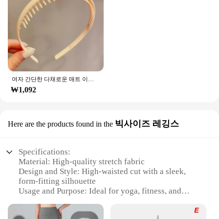
여자 간단한 다채로운 매트 이빨 Hairbands 깨진 머리 마무리 머리띠 야외 머리 후프 모자를 쓰고 있죠 패션 헤어 액세서리
₩1,092
빅사이즈 레깅스
Here are the products found in the
Specifications:
Material: High-quality stretch fabric
Design and Style: High-waisted cut with a sleek,
form-fitting silhouette
Usage and Purpose: Ideal for yoga, fitness, and
everyday wear
Performance and Property: Moisture-wicking and