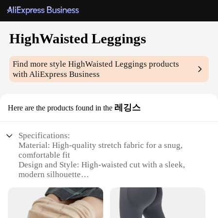
HighWaisted Leggings
Find more style
HighWaisted Leggings
products
with AliExpress Business
레깅스
Here are the products found in the
Specifications:
Material: High-quality stretch fabric for a snug,
comfortable fit
Design and Style: High-waisted cut with a sleek,
modern silhouette
Usage and Purpose: Ideal for yoga, fitness, or casual
wear
Performance and Property: Moisture-wicking and
breathable to keep you cool and dry