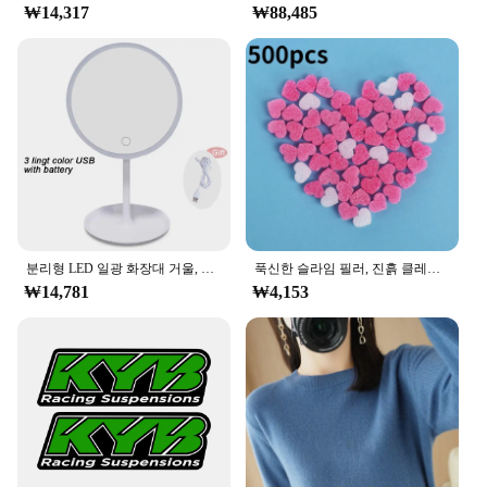
₩14,317
₩88,485
casual or athletic setting. The sleek design makes
them suitable for a variety of occasions, from a
casual day out to a more formal event. Their plus
size availability ensures that every woman can
enjoy the benefits of a high-waisted legging,
regardless of her body shape or size. The absence of
parts and accessories means that the focus remains
on the leggings' performance and style, making
them a seamless addition to any outfit.
**For Vendors, Wholesale, and Suppliers**
As a vendor, wholesaler, or supplier, these
분리형 LED 일광 화장대 거울, 화이트 라이트, 메이크업 베이스, 3 가지 모드 거울, USB 케이블, 빛 선물
푹신한 슬라임 필러, 진흙 클레이 핑크 하트 러브 비즈 폼 스트립, DIY 결혼식 선물 상자, 꽃 상자 필러, 500 개/가방
HighWaisted Leggings are an excellent choice for
₩14,781
₩4,153
your inventory. They cater to a diverse range of
customers, offering a product that is both functional
and fashionable. The high-quality stretch fabric
ensures durability, while the moisture-wicking and
breathable properties keep your customers
comfortable. Plus, with the availability in plus sizes,
you can cater to a wider audience, increasing your
sales potential. The leggings' versatility and design
make them a top choice for those looking to offer a