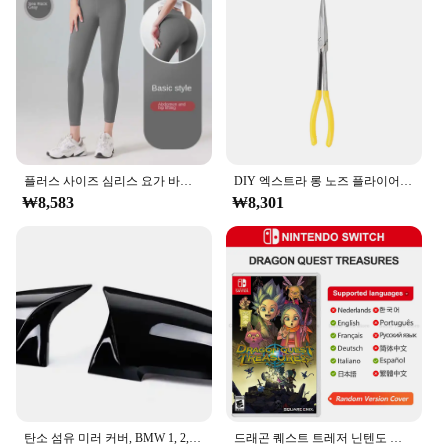
breathable
Shape or Size or Weight or Quantity: Available in
plus sizes
Parts and Accessories: None
Features:
**Comfort and Style in Every Move**
The HighWaisted Leggings are not just another pair
of leggings; they are a testament to comfort and
style. Crafted from a premium stretch fabric, these
플러스 사이즈 심리스 요가 바지, 하이 웨이스트 체육관 레깅스, 스포츠 여성 피트니스 레깅스, 배 컨트롤 러닝 타이츠, 섹시한 소녀
DIY 엑스트라 롱 노즈 플라이어, 스트레이트 벤트 팁, 기계 장비, 손 제거 도구, 스패너 클립, 자동차 관리 키트, 자동차 액세서리
leggings offer a snug fit that moves with you,
₩8,583
₩8,301
whether you're in a yoga pose or on the go. The
high-waisted design provides additional support
and a flattering silhouette, making them a versatile
addition to your wardrobe. Their moisture-wicking
and breathable properties ensure that you stay cool
and dry during your most intense workouts, while
the lack of parts and accessories means you can
focus on your performance without any distractions.
**Versatility for Every Occasion**
Designed for the modern woman, these leggings are
탄소 섬유 미러 커버, BMW 1, 2, 3, 4 시리즈, F20, F30, F31, F32, F36, 2012 업, 320i, 328i, 330d, 335i, M3, M4 룩 교체 스타일
드래곤 퀘스트 트레저 닌텐도 스위치 게임 거래 100%, 오리지널 피지컬 게임 카드, RPG 액션 장르, 스위치 OLED 라이트
more than just activewear; they are a staple for any