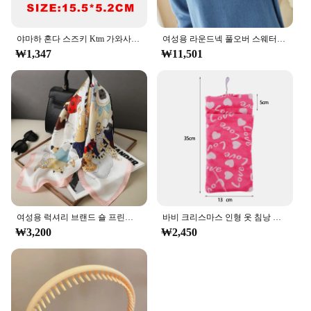
high-quality, fashion-forward product to their
customers.
야마하 혼다 스즈키 Ktm 가와사키 베넬리용 반사 모토크로스 오토바이 스티커, 포크 Kyb Wp 서스펜션 쇼와 데칼
여성용 라운드넥 풀오버 스웨터, 따뜻한 긴팔, 단색 보터밍 셔츠, 캐시미어 통근 스타일, 가을 겨울
₩1,347
₩11,501
여성용 럭셔리 브랜드 숄 프린트 실크 새틴 히잡 스카프, 여성용 반다나, 2024 스퀘어 숄 스카프, 70x70cm
바비 크리스마스 인형 옷 침낭 봉제 잠옷 액세서리 인형 옷, 바비 인형 및 1/6 BJD 블라이스 인형 소녀 장난감
₩3,200
₩2,450