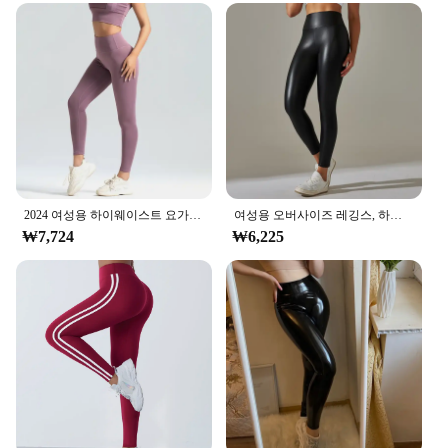
**Versatile and Functional for Every Occasion**
Our HighWaisted Leggings are not just about looks;
they're built for functionality. The moisture-wicking
and breathable fabric keeps you cool and dry during
intense workouts or casual outings. The sleek
design makes them a perfect match for any top,
from a casual tee to a sophisticated blouse. The
leggings are available in a variety of sizes, ensuring
that every woman can find the perfect fit for her
body type. Their durability and ease of care make
2024 여성용 하이웨이스트 요가 레깅스, 부드러운 통기성 스포츠 타이츠, 피트니스 체육관 신축성 바지, Y2K, 신상
여성용 오버사이즈 레깅스, 하이웨이스트 타이트하고 섹시한 PU 가죽 바지, 컬러풀한 요가 바지, 트렌디 신상
them a staple in any wardrobe.
₩7,724
₩6,225
**A Partner for Every Activity**
These leggings are more than just a piece of
clothing; they're a partner for every activity.
Whether you're engaging in yoga, pilates, or simply
need a comfortable pair for your daily routine, these
leggings are up to the task. The high-waisted design
provides additional support, making them ideal for
active women who demand both style and
performance. With their ability to withstand the