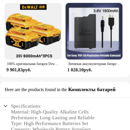
100% оригинальная батарея Dewalt 20 В, 2 Ач, 5 Ач, 6 Ач, 9 Ач, литий-ионная аккумуляторная батарея, батарея для электроинструмента Dewalt DCB200
Литиевая аккумуляторная батарея 3,6 В, 1800 мАч для Sony PSP 1000 PSP-110, сменная батарея для игровой консоли + кабель
9 901,83руб.
1 028,10руб.
Комплекты батарей
Here are the products found in the
Specifications:
Material: High-Quality Alkaline Cells
Performance: Long-Lasting and Reliable
Type: High Performance Batteries Set
Category: Wholesale Battery Suppliers