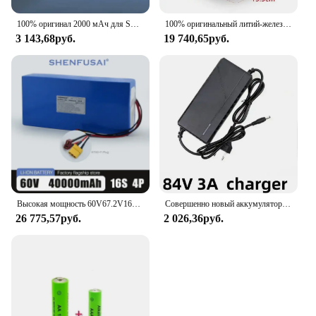
100% оригинал 2000 мАч для SKIL 12 В BY 519901 5199 5290 5531 5744 5745 5828 5927 6290 6744 Электрическая пила Аккумулятор для электрического инструмента
100% оригинальный литий-железо-фосфатный аккумулятор LifePo4, 12,8 В, 50 Ач, встроенный BMS для автофургонов, кемпистов, carrito de Golf
3 143,68руб.
19 740,65руб.
Высокая мощность 60V67.2V16S4P40Ah, высокопроизводительная литиевая батарея 1000 Вт-3000 Вт, подходит для велосипеда, трехколесного велосипеда, мотоцикла, скутера
Совершенно новый аккумулятор высокой мощности 72 В 3000 Вт + литиевый аккумулятор BMS 20S4P 40 Ач 21700, бесплатное зарядное устройство 84 В, прочный и долговечный
26 775,57руб.
2 026,36руб.