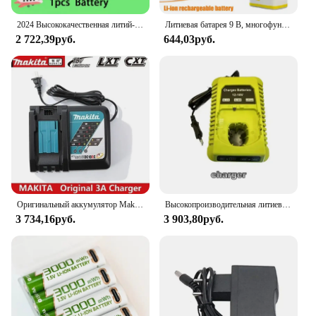
2024 Высококачественная литий-ионная аккумуляторная батарея Makita18V 6,0 Ач, замена BMS LXT BL1860B BL1860B BL1860BL
Литиевая батарея 9 В, многофункциональная 19900 мАч, USB-аккумуляторная батарея, маленькие батареи 9 В, высокопроизводительные батареи для металла
2 722,39руб.
644,03руб.
Оригинальный аккумулятор Makita 18 В, 6 Ач/5 Ач/3 Ач, электроинструмент Makita BL1830B BL1850B BL1850 BL1840 BL1860 BL1815, сменный аккумулятор
Высокопроизводительная литиевая батарея ForRYOBI ONE+, 18 В, без эффектов памяти, низкий саморазряд, подходит для всех инструментов ONE+P104, P107
3 734,16руб.
3 903,80руб.