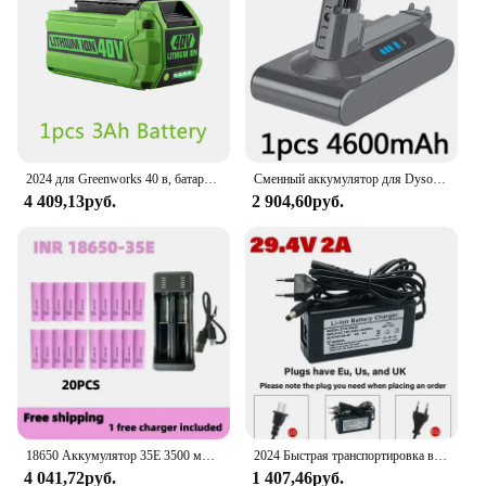
2024 для Greenworks 40 в, батарея 6 Ач, GreenWorks G-MAX, литий-ионная батарея, сменная батарея от производителя для электроинструментов для газонокосилки
Сменный аккумулятор для Dyson SV12 для Dyson V10, абсолютный беспроводной пылесос, ручной пылесос, аккумулятор Dyson SV12
4 409,13руб.
2 904,60руб.
18650 Аккумулятор 35E 3500 мАч 25 А Разряд INR18650 Аккумулятор 35E 3500 мАч Литий-ионный аккумулятор 3,7 В
2024 Быстрая транспортировка воздуха, 100% новый оригинальный аккумулятор для скутера, 7S6P, 24 В, 80 Ач, литиевая аккумуляторная батарея с системой BMS
4 041,72руб.
1 407,46руб.