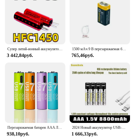
Супер литий-ионный аккумулятор HFC1450, 10 шт., 10C, 3,2 В, литиевая аккумуляторная батарея LiFePo, 500 мАч, максимальный ток 5 А
1500 мАч 9 В перезаряжаемая батарея Type-C 6F22 9 В литий-ионная батарея для металлоискателя с дистанционным управлением вертолет микрофон игрушечная модель
3 442,84руб.
765,46руб.
Перезаряжаемая батарея AAA Литиевая USB-аккумуляторная батарея TYPE-C AAA
2024 Новый аккумулятор USB-C 1,5 В AAA, литий-ионный аккумулятор для быстрой зарядки, 8800 мАч для мыши с дистанционным управлением, электрическая игрушечная батарея + кабель Type-C
938,10руб.
1 666,33руб.