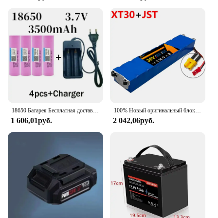
18650 Батарея Бесплатная доставка 2024Новый бестселлер 35E Литий-ионный 3,7 В 3500 мАч + зарядное устройство Перезаряжаемая батарея Подходит для отвертки
100% Новый оригинальный блок батарей 36 в 100000 Ач для M365 36 В мАч блок батарей BMS плата для
1 606,01руб.
2 042,06руб.