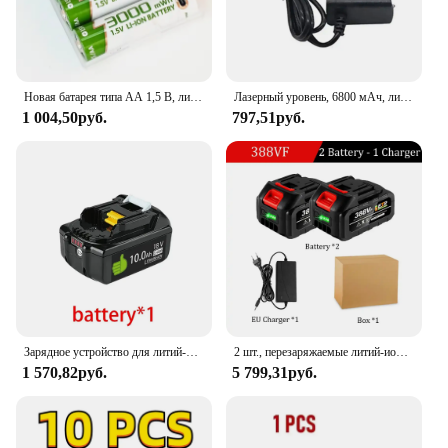
Новая батарея типа АА 1,5 В, литиевая аккумуляторная батарея, 3000 МВтч, защита окружающей среды, высококачественные батареи, прямая зарядка USBTYPE-C
Лазерный уровень, 6800 мАч, литиевая батарея, платная цифровая батарея высокой мощности для 8/12 линий/16, сильный зеленый лазерный уровень, инструмент
1 004,50руб.
797,51руб.
Зарядное устройство для литий-ионных аккумуляторов Makita, 18 в, 10 Ач, 15 Ач, 15000 мАч, для BL1860B, BL1850, BL1830, LXT400
2 шт., перезаряжаемые литий-ионные аккумуляторы 18-21 В 15000 мАч
1 570,82руб.
5 799,31руб.