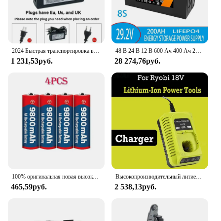
2024 Быстрая транспортировка воздуха, 100% новый оригинальный аккумулятор для скутера, 7S6P, 24 В, 80 Ач, литиевая аккумуляторная батарея с системой BMS
48 В 24 В 12 В 600 Ач 400 Ач 200 Ач 100 Ач LiFePO4 Батарея 16s 8s 4s Литий-железо-фосфатная солнечная энергия Батареи для кемпинга без налога
1 231,53руб.
28 274,76руб.
100% оригинальная новая высококачественная аккумуляторная батарея типа АА 1,5 В 9800 мАч для светодиодной игрушечной камеры, микрофона, батарея
Высокопроизводительный литиевый аккумулятор RYOBI ONE +, 18 в, 6,0 Ач, без эффекта памяти, низкий саморазряд, подходит для всех + инструментов P10 P107
465,59руб.
2 538,13руб.