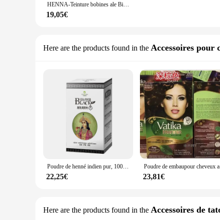
HENNA-Teinture bobines ale Biologique pour Cheveux Nourrissant, Brcorporelle Naturel, Couvrant les Cheveux Bruns et Noirs, Soins Capillaires, Boîte de 6x10g
19,05€
Accessoires pour 
Here are the products found in the
Poudre de henné indien pur, 100g, embaupour cheveux, noir foncé, brun, couverture, blanc, nourrissant, soins capillaires, indigo
Poudre de embau
22,25€
23,81€
Accessoires de ta
Here are the products found in the