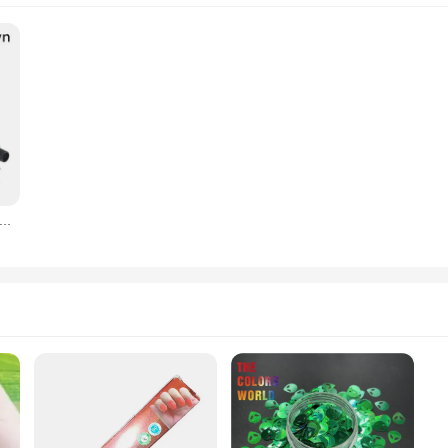
ure pour cils et sourcils, série professionnelle, Gel de teinture au henné, marron, noir, Kit de crème, teinture rapide en 15 minutes, facile