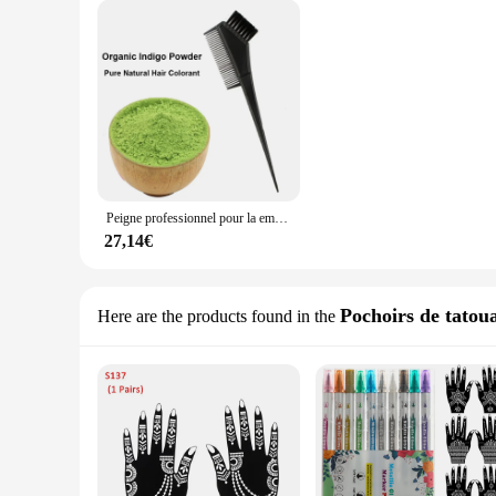
Peigne professionnel pour la embaudes cheveux, plantes naturelles indiennes, poudre indigo, peut être utilisé avec de la poudre de henné, pour couvrir les cheveux blancs
27,14€
Pochoirs de tatou
Here are the products found in the