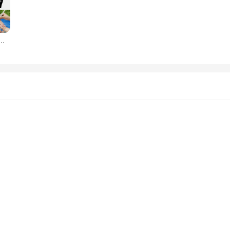
la peau, stylo marqueur corporel, pochoirs au henné, stylos de tatouage, extrémité touristique, 6 feuilles, 10 pièces