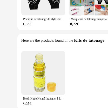
Pochoirs de tatouage de style indien Mehndi, 1 paire, autocollant temporaire pour la main, art corporel, modèle henné, DIY
Marqueurs de tatouage temporaire pour 
1,53€
8,72€
Kits de tatouage
Here are the products found in the
Heidi-Huile Henné Indienne, Pâte de Tatouage Arc-en-ciel, Crème Brune Durable, Outil d'Assistance à la Peinture Corporelle, 6ml
3,05€