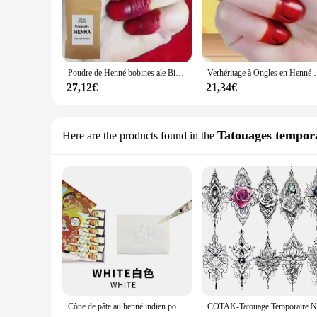
Poudre de Henné bobines ale Biologique Naturelle, Teinture des Ongles, Vin Rouge Noir pour Sourcils, Outils Nail Art, Couleurs Brillantes Naturelles, 20g
Verhéritage à Ongles en Henné Naturel, Fait à la M
27,12€
21,34€
Tatouages tempor
Here are the products found in the
Cône de pâte au henné indien pour femmes, 12 pièces, blanc, marron, noir, Mehndi, crème pour le corps, peinture, bricolage, dessin en y, pochoir de tatouage