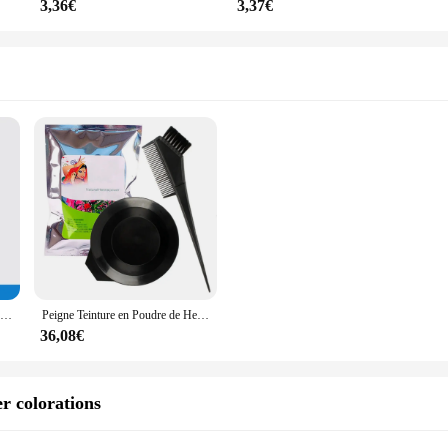
3,36€
3,37€
Peigne de embauprofessionnelle pour cheveux, brosse indienne, plante naturelle pure, embaupour cheveux au henné, noir, brun clair, brun foncé, vin rouge, couvrant les cheveux blancs
Peigne Teinture en Poudre de Henné Indien, Teinture bobines ale Naturelle Pure, Couvre les Cheveux Blancs, Protège et Répare les Cheveux, Noir et Brun, 250g, 500g
36,08€
r colorations