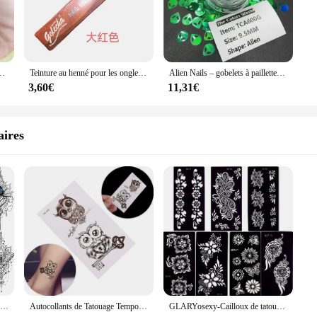
ain, Rose, Vin, Rouge, Marron, Rouge, pour Manucure, Sans Additifs, 40g
Teinture au henné pour les ongles, 1 pièce, plante naturelle, coloré, mehndi, pâte de vernis musulman, couleur vive, longue durée, nail art
Alien Nails – gobelets à paillettes pour décoration des ongles, henné fait à la main, artisanat, accessoires de Festival, fournitures de fête, TCT-483
3,60€
11,31€
aires
COTAK-Tatouage Temporaire Noir Henné pour Femme, Autocollant en Dentelle, Fleur Mandala, Papillon, Rose, Adulte, 10 Feuilles
Autocollants de Tatouage Temporaire Mignon Étanche, 1 Feuille, Faux Henné Noir, Art Corporel, Maquillage, Affiche
GLARYosexy-Cailloux de tatouage temporaire, tatouage au henné, modèles creux, maquillage longue durée pour le corps, fleur de grande taille, 7 paquets