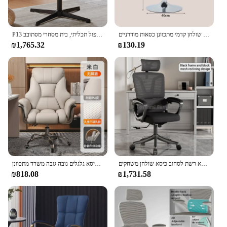
יוקרה אור מסתובב בר כסאות ראש קבלה מתכווננת כיסאות שולחן קדמי מתכוונן כסאות מודרניים
P13 לכיסא רגל במשרד ללא משענות כיסא רחב עם בסיס כפול תכליתי, בית מסחרי מסתובב
₪1,765.32
₪130.19
כיסא משרדי ארגונומי עם משענות ראש משענות ומנוחה גלגלים גובה מתכווננת 360 ° כסא רשת לסחוב כיסא שולחן משחקים
כיסא עיצוב מסתובב כיסאות סלון הרפיה רגיעה כיסא גלגלים גובה גובה משרד מתכוונן silla de esritorio
₪818.08
₪1,731.58