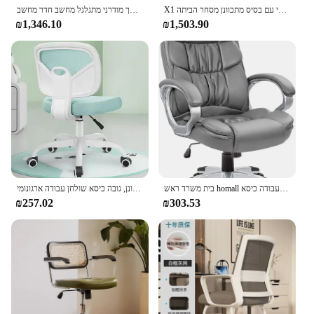
X1 מכסא רגל במשרד ללא משענות כיסא רחב עם בסיס כפול תכליתי עם בסיס מתכוונן מסחר הביתה
כיסא משרד המבטא ארגונומי שולחן רשת זול רשת מחשב כיסא מנומר תומך מודרני מתגלגל מחשב חדר מחשב
₪1,346.10
₪1,503.90
בית משרד ראש homall גב גבוה כיסא שולחן עבודה כיסא, pu עור מתכוונן מודרני ביצוע כיסא משימה
משרד עריכת כיסא ללא זרוע, גבוה משרד גבוה כיסא מתכוונן, גובה כיסא שולחן עבודה ארגונומי
₪257.02
₪303.53