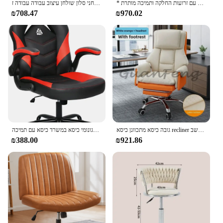
* כיסא באמצע גב עם גובה מתכווננת, כיסא מסתובב עם זרועות החלקה ותמיכה מותרת
גובה כיסא מתכווננת כיסא משרד כסאות מחשב שולחני סלון שולחן עיצוב עבודה עבודה ז chaise דה לשכות גלגלים חדר שינה מסתובב
₪708.47
₪970.02
גובה כיסא מתכוונן כיסא recliner משרד נוער שולחן עבודה יצוק מחשב fotel gamingowy כורסא אישית
משחק מחשב כיסא ארגונומי כיסא במשרד כיסא עם תמיכה lumbar להעיף את הזרועות גובה מתכווננת סיבוב
₪388.00
₪921.86