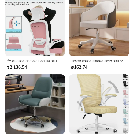
פלדה כיסא מחשב פלדה עומס גבוהה נושאת מושבי בטיחות קל משרד נקי גובה מושב מסתובב מתאים מתאים
** כיסא משרד מימוגליד, כיסא שולחן ארגונומי גבוה עם תמיכה מותרת מתכווננת
₪2,136.54
₪162.74