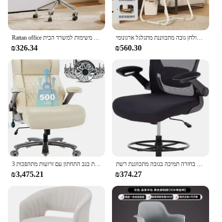
כיסא אוכל סלון כסאות חדר אנימה גיימר משרד שולחן גובה מתכווננת מתגלגל ארגונומי silla de escritorio עיצוב זול
Rattan office כסאות משרדית משרדית כיסא 360 ° עור יהירות כיסא משימה מתכווננת כיסא משימות למשרד הבית
₪326.34
₪560.30
כיסא ארגונומי גבוה משרד גבוה כיסא שולחן עבודה כיסא עם פליפ ידיים למנוחה בחזרה תמיכה בגובה מתכווננת רשת
כיסא משרדי גדול וגבוה במשקל 500 פאונד - תמיכה מתכווננת בגב התחתון עם זרועות מתהפכות 3D, בסיס כבד וגלגלים, שולחן מחשב מנהל
₪3,475.21
₪374.27