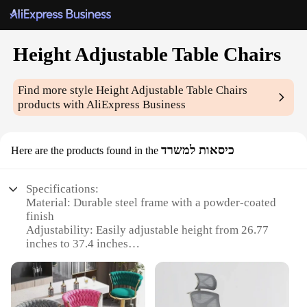
Height Adjustable Table Chairs
Find more style
Height Adjustable Table Chairs
products with AliExpress Business
כיסאות למשרד
Here are the products found in the
Specifications:
Material: Durable steel frame with a powder-coated
finish
Adjustability: Easily adjustable height from 26.77
inches to 37.4 inches
Design: Sleek, modern design that complements any
office space
Capacity: Supports up to 250 pounds per chair
Assembly: Quick and easy assembly with included