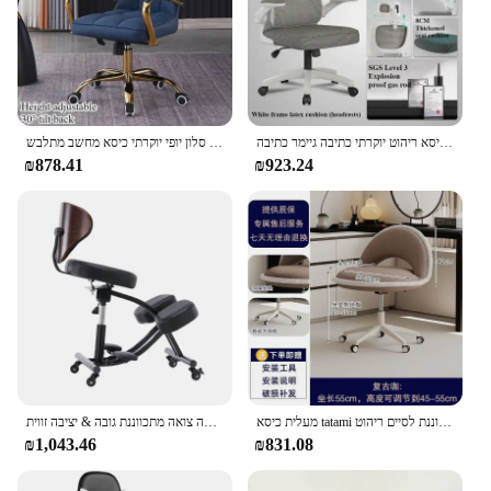
משרד משחקים כסאות משחקים עבודה כיסא ריהוט יוקרתי כתיבה גיימר כתיבה gamer sofilla גובה מתכוונן
סלון יופי יוקרתי כיסא מחשב מתלבש sovel הרמת משרד גובה מתכוונן ריהוט cadeira escritoiro
₪878.41
₪923.24
מעלית כיסא tatami עם גלגלים חדר שינה איפור כיסא מחקר כסאות משרד 45-55 ס "מ גובה מתכווננת צמר טלה מתכווננת לסיים ריהוט
כיסא כורע עם גב גב עץ תמיכה מתכווננת כיסא לשולחן לבית ולמשרד גובה צואה מתכווננת גובה & יציבה זווית
₪1,043.46
₪831.08