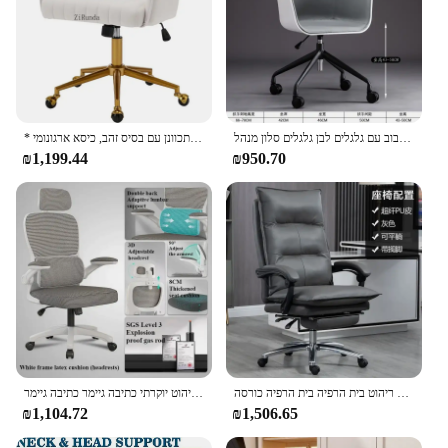
שולחן מתגלגל שולחן מגלגל אמצע גב גובה אמצע המשרד הביתה עריכת כיסא משימה סיבוב עם גלגלים לבן גלגלים סלון מנהל
* כסאות שולחן משרדי הביתה, כיסא מתגלגל קטיפה מודרני, כיסא מתגלגל גובה מתכוונן עם בסיס זהב, כיסא ארגונומי
₪1,199.44
₪950.70
להירגע כיסא המשרד כסאות משרד גובה שולחן יוקרה מתכווננת ריהוט בית הרפיה בית הרפיה כורסה cadeira
משרד משחקים כסאות משחקים עבודה כיסא ריהוט יוקרתי כתיבה גיימר כתיבה גיימר fvel silla גובה מתכוונן
₪1,104.72
₪1,506.65