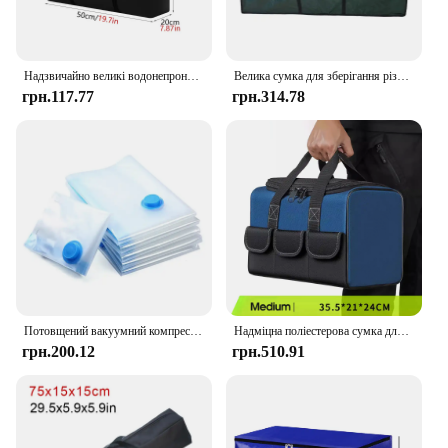
Надзвичайно великі водонепроникні рухомі сумки для багажу Сумка для покупок для білизни Складана дорожня сумка для багажу Органайзер для ковдри великої місткості
Велика сумка для зберігання різдвяної ялинки Водонепроникна ванна 5 6 7 футів Різдвяна ялинка Декорація Вінок Ящик для зберігання Ручки Органайзер для дому
грн.117.77
грн.314.78
Потовщений вакуумний компресійний мішок 4 шт., прозорий вакуумний мішок для ковдри, мішок для зберігання, мішок для зберігання домашнього одягу та сортування
Надміцна поліестерова сумка для інструментів Зносостійкі сумки для зберігання великої місткості
грн.200.12
грн.510.91