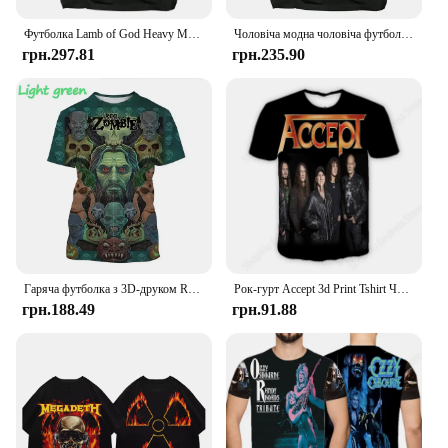
Футболка Lamb of God Heavy Mental Band Чоловіча футболка зі 100% бавовни Літня футболка з коротким рукавом Графічна футболка Harajuku Streetwear Футболки
Чоловіча модна чоловіча футболка з коротким рукавом Satanic Warmaster Black Heavy Metal, бавовняні футболки Harajuku Streetwear, хіп-хоп футболка
грн.297.81
грн.235.90
Гаряча футболка з 3D-друком Rob Zombie, футболка з принтом у стилі хіп-хоп у стилі хеві-метал, чоловіча повсякденна футболка з круглим вирізом і короткими рукавами
Рок-гурт Accept 3d Print Tshirt Чоловіки Жінки Модна футболка Хіп-хоп Топи Футболки Дитяча футболка Чоловічий одяг Heavy Metal Топ музика Реп
грн.188.49
грн.91.88