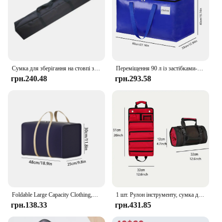
Сумка для зберігання на стовпі з навісом для кемпінгу Зносостійкий тримач для різних речей Багатофункціональний великої місткості з ручкою для сумки для зберігання
Переміщення 90 л із застібками-блискавками та ручками Пересувні коробки 1-3 шт. Надміцна пакувальна сумка для зберігання, що складається для упаковки Переміщення для зберігання
грн.240.48
грн.293.58
Foldable Large Capacity Clothing,Quilt Storage Bag,Dust-Proof and Removable,Sturdy,Travel,Moving Doggy Bag,Space Saving
1 шт. Рулон інструменту, сумка для інструментів Rolling, важка згорнута сумка для інструментів, сумка для столярних інструментів, органайзер для рулонів інструментів для механіка, електрика
грн.138.33
грн.431.85