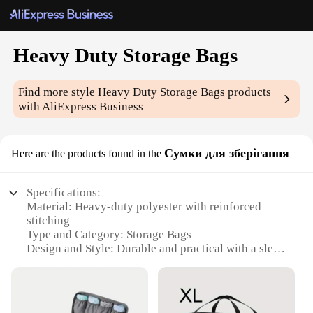
Heavy Duty Storage Bags
Find more style
Heavy Duty Storage Bags
products
with AliExpress Business
Сумки для зберігання
Here are the products found in the
Specifications:
Material: Heavy-duty polyester with reinforced
stitching
Type and Category: Storage Bags
Design and Style: Durable and practical with a sleek
design
Usage and Purpose: Ideal for storing and
transporting items securely
Shape or Size or Weight or Quantity: Available in