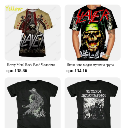
Heavy Metal Rock Band Чоловічий одяг Графічна футболка Slayer Футболки з 3D-принтом Чоловіча/жіноча модна сорочка з коротким рукавом Дитячі футболки Топи
Літня нова модна музична група з 3D-друком у стилі хеві-метал. Крута персоналізована футболка
грн.138.86
грн.134.16