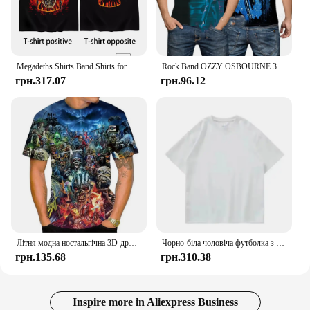
Megadeths Shirts Band Shirts for Men Vintage Heavy Metal Vintage Cotton T Shirt Round Collar Short Sleeve Gift Cloth
Rock Band OZZY OSBOURNE 3d Print Tshirt Men Women Fashion T-shirt Hip Hop Tops Tees Kids T shirt Heavy Metal Top SUMMER
грн.317.07
грн.96.12
Літня модна ностальгічна 3D-друкована важка металева музика Диявол Крута модна персоналізована футболка
Чорно-біла чоловіча футболка з круглим вирізом із трьома голками та напіврукавом із трьома голками, чорно-біла GSM, 500 г
грн.135.68
грн.310.38
Inspire more in Aliexpress Business