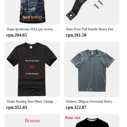
Панк-футболки 2024 для чоловіків і жінок Heavy Metal Rock Band Ретро-одяг Літня вільна футболка з коротким рукавом Великі хіп-хоп топи
Barn Door Pull Handle Heavy Duty Aluminum Alloy Sliding Push Pulls Gate Shed Garage Cabinet Door Handle Alloy Furniture Hardware
грн.204.65
грн.101.50
Drake Bootleg Shirt Black Vintage Rap Hip Hop Tee Drake Oversize Heavy Cotton Tee Drake Bootleg T-Shirt Vintage Graphic Tee Her
Dukeen 280gsm Oversized Heavy T-Shirt for Men Summer Short Sleeve Tee Cotton Solid Color Top Casual T Shirts One Piece
грн.352.43
грн.322.07