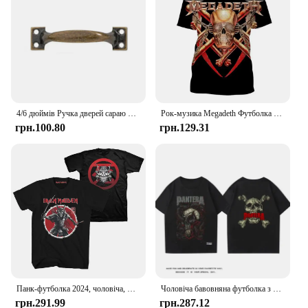
4/6 дюймів Ручка дверей сараю Залізні ручки з гвинтом Балконні розсувні двері Тягне важкі дерев’яні шафи Ручки воріт
Рок-музика Megadeth Футболка з 3D-принтом Heavy Metal Rock Band Thrash Metal Rock Band Wild Style Круглий виріз з короткими рукавами Street
грн.100.80
грн.129.31
Панк-футболка 2024, чоловіча, жіноча, рок-група, вінтажна літня футболка для дорослих, бавовна, поліестер, хіп-хоп, топ, хеві-метал
Чоловіча бавовняна футболка з короткими рукавами PANTERA Pandora Band Loose Hard Core Heavy Metal Rock Band Surrounding Half Sleeves
грн.291.99
грн.287.12