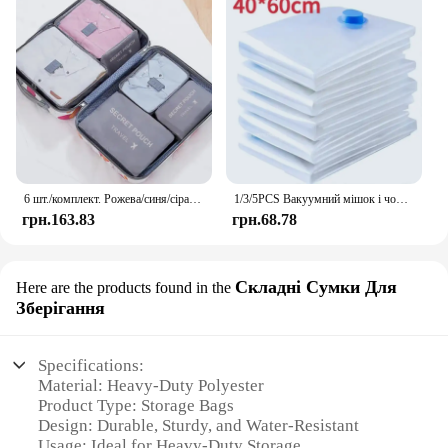
6 шт./комплект. Рожева/синя/сіра дорожня сумка для зберігання великої місткості. Водонепроникний багаж. Одяг. Сумка для зберігання нижньої білизни. Сумка на блискавці.
1/3/5PCS Вакуумний мішок і чохол для насоса для зберігання одягу Великий пластиковий компресійний порожній мішок Контейнер для зберігання дорожніх аксесуарів
грн.163.83
грн.68.78
Складні Сумки Для
Here are the products found in the
Зберігання
Specifications:
Material: Heavy-Duty Polyester
Product Type: Storage Bags
Design: Durable, Sturdy, and Water-Resistant
Usage: Ideal for Heavy-Duty Storage