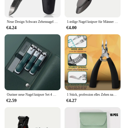
Neue Design Schwarz Zehennagel Clippers Heavy Duty Dicke Nagel Clippers Edelstahl Podologie Eingewachsene Maniküre Werkzeuge Großhandel
1-teilige Nagel knipser für Männer mit fängers charben den selbst sammeln den Hoch leistungs nagels ch neidern mit ergonomischem Hebel halten die Fingernägel
€4.24
€4.00
Ouriner neue Nagel knipser Set 4 Stück mit rotierender Ledertasche profession elle Trimmer Pediküre Pflege Werkzeuge Maniküre Set häusliche Pflege
1 Stück, profession elles Zehen nagel knipser set aus Edelstahl, Hoch leistungs maniküre für dicke und Pilz nägel
€2.59
€4.27