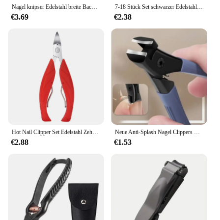
Nagel knipser Edelstahl breite Backen öffnung Maniküre Fingernagel schneider dicke harte ein gewachsene Zehen nagels chere Werkzeuge
7-18 Stück Set schwarzer Edelstahl Nagel knipser kompletter Satz Nagel knipser Akne Nadeln Fuß knipser Schönheits zange
€3.69
€2.38
Hot Nail Clipper Set Edelstahl Zehen nagel knipser dicke ein gewachsene Zehen nagel Hochleistungs-Präzisions nagels chere geschnittene Zehennägel Werkzeug
Neue Anti-Splash Nagel Clippers Große Dicke Harte Spezielle Nagel Clippers Diagonal Zangen Nagel Schere Haushalt Maniküre Werkzeuge
€2.88
€1.53