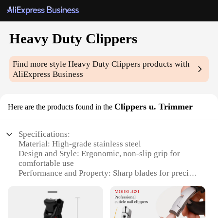
Heavy Duty Clippers
Find more style
Heavy Duty Clippers
products with
AliExpress Business
Clippers u. Trimmer
Here are the products found in the
Specifications:
Material: High-grade stainless steel
Design and Style: Ergonomic, non-slip grip for
comfortable use
Performance and Property: Sharp blades for precise
cutting
Parts and Accessories: Includes multiple
attachments for versatile grooming
Usage and Purpose: Ideal for professional and home