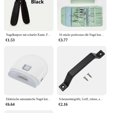
Nagelknipser mit scharfer Kante, Fingernagel- und Zehennagelknipser, Zehennagelknipser aus Edelstahl für Maniküre und Pediküre
16 stücke profession elle Nagel knipser und Nagel haut zangen Set mit Reisekoffer Maniküre Set Pediküre Sets Nagel knipser
€1.53
€3.77
Elektrische automatische Nagel knipser mit leichtem Trimmer Nagels ch neider Maniküre für Baby pflege Schere Haustier Nagel knipser Werkzeuge
Scheunentürgriffe, Griff, robust, aus schwarzem Eisen, für heißes Bett, Schiebetor, Schuppen, Garage, Arbeitsplatten aus Aluminiumlegierung, Möbelbeschläge
€6.64
€2.16