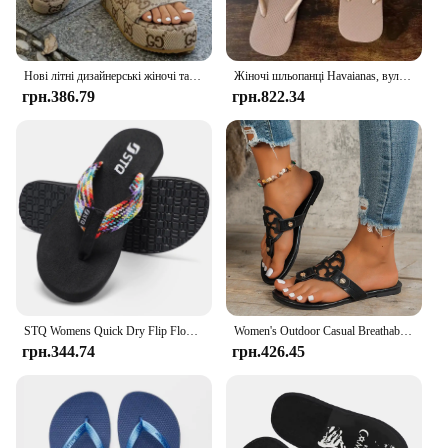
Нові літні дизайнерські жіночі тапочки з принтом 2024, зручне жіноче модне взуття з плоским низом проти ковзання
Жіночі шльопанці Havaianas, вуличні нековзні тапочки, шльопанці, сандалі, пляжні тапочки
грн.386.79
грн.822.34
STQ Womens Quick Dry Flip Flops with Yoga Mat Arch Support Thong Sandals
Women's Outdoor Casual Breathable Sandals, Fashionable Hollow Summer Flat Sports Sandals
грн.344.74
грн.426.45