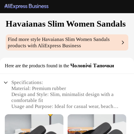
Havaianas Slim Women Sandals
Find more style
Havaianas Slim Women Sandals
products with AliExpress Business
Чоловічі Тапочки
Here are the products found in the
Specifications:
Material: Premium rubber
Design and Style: Slim, minimalist design with a
comfortable fit
Usage and Purpose: Ideal for casual wear, beach
outings, or poolside relaxation
Typical Adaptive Scenario: Versatile for various
occasions, from daily errands to leisure activities
Shape or Size or Weight or Quantity: Available in