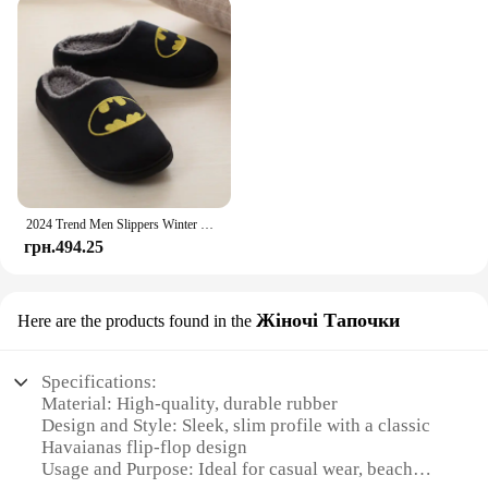
2024 Trend Men Slippers Winter Warm Cotton Slippers Male Flats Soft Non-slip Slides Household Indoor Slippers Large Size
грн.494.25
Жіночі Тапочки
Here are the products found in the
Specifications:
Material: High-quality, durable rubber
Design and Style: Sleek, slim profile with a classic
Havaianas flip-flop design
Usage and Purpose: Ideal for casual wear, beach