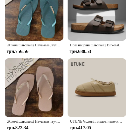
Жіночі шльопанці Havaianas, вуличні нековзні тапочки, шльопанці, босоніжки, пляжні тапочки
Нові шкіряні шльопанці Birkenstocks Коркові шльопанці для чоловічої пари Вінтажний літній одяг Тапочки Muller Модні повсякденні пляжні сандалі, новинка 2024 р.
грн.756.56
грн.688.53
Жіночі шльопанці Havaianas, вуличні нековзні тапочки, шльопанці, сандалі, пляжні тапочки
UTUNE Чоловічі зимові тапочки Водонепроникні вітрозахисні теплі черевики Нековзке бавовняне взуття для активного відпочинку та дому Розмір 1-2 зі шнурком
грн.822.34
грн.417.05