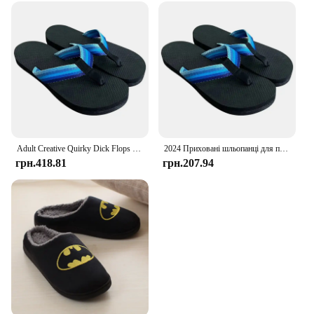
Adult Creative Quirky Dick Flops Slippers, Beach Flip Flops, Spread Hap Penis Hidden Penis Flops, Playful Quick Drying Slippers
2024 Приховані шльопанці для пеніса Пародійна креативна тапочка для пеніса Літні пляжні комфортні нековзкі чоловічі сандалі Пляжні шльопанці Тапочки для членів
грн.418.81
грн.207.94