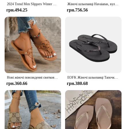
2024 Trend Men Slippers Winter Warm Cotton Slippers Male Flats Soft Non-slip Slides Household Indoor Slippers Large Size
Жіночі шльопанці Havaianas, вуличні нековзні тапочки, шльопанці, босоніжки, пляжні тапочки
грн.494.25
грн.756.56
Нові жіночі повсякденні святкові шльопанці Пляжні жіночі тапочки на плоскій підошві великого розміру Дизайнерське взуття Тапочки Botas De Mujer
EOFK Жіночі шльопанці Тапочки Літо 2021. Мода на відкритому повітрі Bling Жіноче взуття Тапочки Пляжні літні шльопанці Сандалії EVA TPU
грн.360.66
грн.380.68