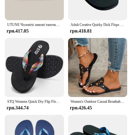
UTUNE Чоловічі зимові тапочки Водонепроникні вітрозахисні теплі черевики Нековзке бавовняне взуття для активного відпочинку та дому Розмір 1-2 зі шнурком
Adult Creative Quirky Dick Flops Slippers, Beach Flip Flops, Spread Hap Penis Hidden Penis Flops, Playful Quick Drying Slippers
грн.417.05
грн.418.81
STQ Womens Quick Dry Flip Flops with Yoga Mat Arch Support Thong Sandals
Women's Outdoor Casual Breathable Sandals, Fashionable Hollow Summer Flat Sports Sandals
грн.344.74
грн.426.45