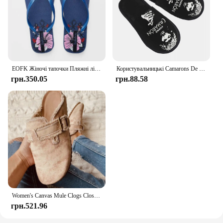
EOFK Жіночі тапочки Пляжні літні шльопанці Модні дизайнерські жіночі фіолетові домашні жіночі гірки
Користувальницькі Camarons De La Isla Відомий музикант Затишні тапочки з піни з ефектом пам’яті Жіночі тапочки з острівними креветками Співак фламенко Спа Домашнє взуття
грн.350.05
грн.88.58
Women's Canvas Mule Clogs Closed Toe Cork Footbed Slide Slippers Ladies Fashion Print Trimmed Fringe Birken Sandals
грн.521.96