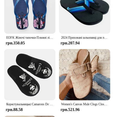
EOFK Жіночі тапочки Пляжні літні шльопанці Модні дизайнерські жіночі фіолетові домашні жіночі гірки
2024 Приховані шльопанці для пеніса Пародійна креативна тапочка для пеніса Літні пляжні комфортні нековзкі чоловічі сандалі Пляжні шльопанці Тапочки для членів
грн.350.05
грн.207.94
Користувальницькі Camarons De La Isla Відомий музикант Затишні тапочки з піни з ефектом пам’яті Жіночі тапочки з острівними креветками Співак фламенко Спа Домашнє взуття
Women's Canvas Mule Clogs Closed Toe Cork Footbed Slide Slippers Ladies Fashion Print Trimmed Fringe Birken Sandals
грн.88.58
грн.521.96