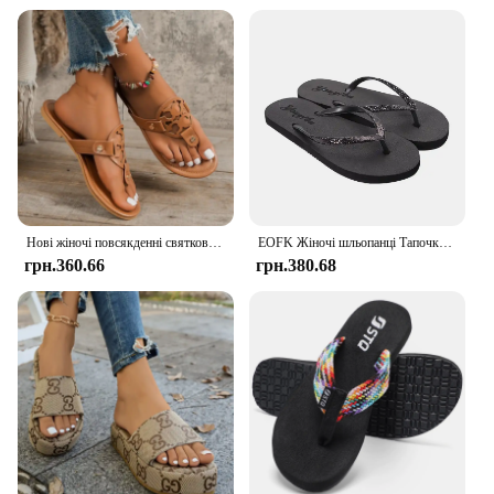
outings, or poolside relaxation
Performance and Property: Lightweight and
comfortable, ensuring all-day wearability
Shape or Size or Weight or Quantity: Available in
standard sizes with a minimalist, streamlined
silhouette
Applicable People: Women seeking stylish,
functional footwear for various occasions
Features:
|Wholesale|Vendors|
Нові жіночі повсякденні святкові шльопанці Пляжні жіночі тапочки на плоскій підошві великого розміру Дизайнерське взуття Тапочки Botas De Mujer
EOFK Жіночі шльопанці Тапочки Літо 2021. Мода на відкритому повітрі Bling Жіноче взуття Тапочки Пляжні літні шльопанці Сандалії EVA TPU
грн.360.66
грн.380.68
**Unmatched Comfort and Style**
The Havaianas Slim Women Sandals are the epitome
of comfort and style, crafted from high-quality
rubber that provides a soft, flexible fit. The sleek,
slim profile of these sandals makes them a versatile
addition to any wardrobe, whether you're lounging
by the pool or enjoying a casual day out. The classic
Havaianas flip-flop design ensures that these
sandals are not only stylish but also practical,
offering a secure fit that stays in place with every
step.