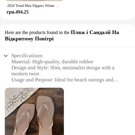
2024 Trend Men Slippers Winter Warm Cotton Slippers Male Flats Soft Non-slip Slides Household Indoor Slippers Large Size
грн.494.25
Пляж і Сандалії На
Here are the products found in the
Відкритому Повітрі
Specifications:
Material: High-quality, durable rubber
Design and Style: Slim, minimalist design with a
modern twist
Usage and Purpose: Ideal for beach outings and
casual wear
Typical Adaptive Scenario: Perfect for sandy shores
and warm weather
Shape or Size or Weight or Quantity: Comfortable
fit with adjustable straps
Performance and Property: Lightweight, slip-
resistant, and easy to clean
Features: