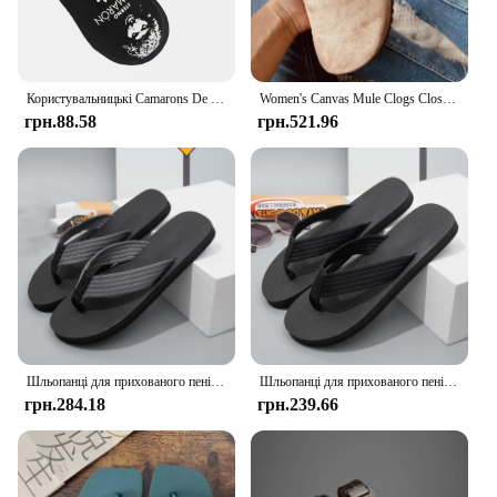
sleek, minimalist design is not only fashionable but
also practical, making these sandals a smart
investment for anyone looking for a versatile,
durable, and stylish footwear option.
Користувальницькі Camarons De La Isla Відомий музикант Затишні тапочки з піни з ефектом пам’яті Жіночі тапочки з острівними креветками Співак фламенко Спа Домашнє взуття
Women's Canvas Mule Clogs Closed Toe Cork Footbed Slide Slippers Ladies Fashion Print Trimmed Fringe Birken Sandals
грн.88.58
грн.521.96
Шльопанці для прихованого пеніса Швидкосихаючі шльопанці Hap-Penis Пародійна тапочка для пеніса Пляжні шльопанці Літні комфортні нековзні сандалі
Шльопанці для прихованого пеніса Швидкосихаючі шльопанці Hap-Penis Пародійна тапочка для пеніса Пляжні шльопанці Літні комфортні нековзні сандалі
грн.284.18
грн.239.66